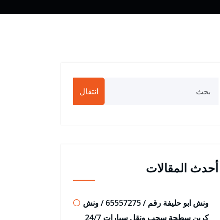
انتقال
أحدث المقالات
ونش ابو حليفة رقم / 65557275 / ونش
كرين سطحة سحب ونقل سيارات 24/7