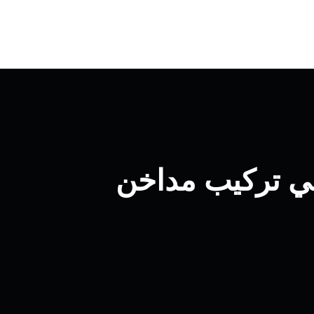
كيب مداخن الدسمة 69664469 فني تركيب مداخن