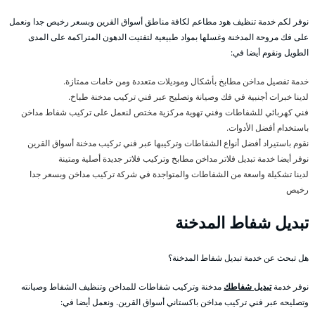
نوفر لكم خدمة تنظيف هود مطاعم لكافة مناطق أسواق القرين وبسعر رخيص جدا ونعمل
على فك مروحة المدخنة وغسلها بمواد طبيعية لتفتيت الدهون المتراكمة على المدى
الطويل ونقوم أيضا في:
خدمة تفصيل مداخن مطابخ بأشكال وموديلات متعددة ومن خامات ممتازة.
لدينا خبرات أجنبية في فك وصيانة وتصليح عبر فني تركيب مدخنة طباخ.
فني كهربائي للشفاطات وفني تهوية مركزية مختص لنعمل على تركيب شفاط مداخن
باستخدام أفضل الأدوات.
نقوم باستيراد أفضل أنواع الشفاطات وتركيبها عبر فني تركيب مدخنة أسواق القرين
نوفر أيضا خدمة تبديل فلاتر مداخن مطابخ وتركيب فلاتر جديدة أصلية ومتينة
لدينا تشكيلة واسعة من الشفاطات والمتواجدة في شركة تركيب مداخن وبسعر جدا
رخيص
تبديل شفاط المدخنة
هل تبحث عن خدمة تبديل شفاط المدخنة؟
نوفر خدمة
تبديل شفاطك
مدخنة وتركيب شفاطات للمداخن وتنظيف الشفاط وصيانته
وتصليحه عبر فني تركيب مداخن باكستاني أسواق القرين. ونعمل أيضا في: