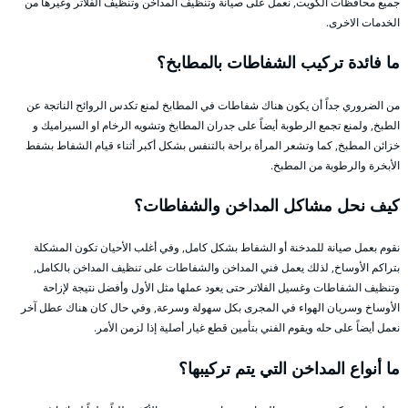
جميع محافظات الكويت, نعمل على صيانة وتنظيف المداخن وتنظيف الفلاتر وغيرها من
الخدمات الاخرى.
ما فائدة تركيب الشفاطات بالمطابخ؟
من الضروري جداً أن يكون هناك شفاطات في المطابخ لمنع تكدس الروائح الناتجة عن
الطبخ, ولمنع تجمع الرطوبة أيضاً على جدران المطابخ وتشويه الرخام او السيراميك و
خزائن المطبخ, كما وتشعر المرأة براحة بالتنفس بشكل أكبر أثناء قيام الشفاط بشفط
الأبخرة والرطوبة من المطبخ.
كيف نحل مشاكل المداخن والشفاطات؟
نقوم بعمل صيانة للمدخنة أو الشفاط بشكل كامل, وفي أغلب الأحيان تكون المشكلة
بتراكم الأوساخ, لذلك يعمل فني المداخن والشفاطات على تنظيف المداخن بالكامل,
وتنظيف الشفاطات وغسيل الفلاتر حتى يعود عملها مثل الأول وأفضل نتيجة لإزاحة
الأوساخ وسريان الهواء في المجرى بكل سهولة وسرعة, وفي حال كان هناك عطل آخر
نعمل أيضاً على حله ويقوم الفني بتأمين قطع غيار أصلية إذا لزمن الأمر.
ما أنواع المداخن التي يتم تركيبها؟