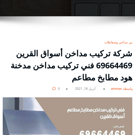
فني مداخن وشفاطات
شركة تركيب مداخن أسواق القرين
69664469 فني تركيب مداخن مدخنة
هود مطابخ مطاعم
بواسطة ammar
أبريل 18, 2021
0