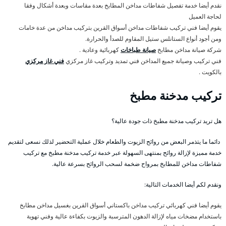
نقدم أيضا خدمة تفصيل شفاطات مداخن المطابخ بعدة مقاسات وبعدة أشكال وفقا
لحاجة العميل
يقوم أيضا فني تركيب شفاطات مداخن أسواق القرين بتركيب مداخن من عدة خامات
ومن أجود أنواع الستانلس ستيل المقاوم للصدأ والحرارة.
شركة صيانة مداخن مطابخ
صيانة طباخات
كهربائية وعادية .
فني تركيب وصيانة جميع المداخن فني تمديد وتركيب غاز مركزي
فني غاز مركزي
بالكويت .
تركيب مدخنة مطبخ
هل تريد تركيب مدخنة مطبخ ذات جودة عالية؟
دائما ما يتذمر البعض من روائح الزيوت والطعام خلال عملية التحضير لذلك نسعى لتقديم
خدمة مميزة لإزالة روائح بمنتهى السهولة عبر خدمة تركيب مدخنة مطبخ مع تركيب
شفاطات مداخن للمطابخ بمرواح ضخمة لسحب الروائح بسرعة عالية.
ونقدم لكم أيضا الخدمات التالية:
يقوم أيضا فني كهربائي تركيب مداخن باكستاني أسواق القرين بغسيل مداخن مطابخ
باستخدام مضخات مياه لإزالة الدهون المترسبة والزيوت بكفاءة عالية وفني تهوية