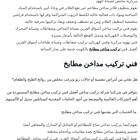
مركزية مختص لصيانة الهود
نقوم بتنظيف فلاتر مداخن مطاعم عبر نقع الفلاتر في وعاء كبير باستخدام المياه
الساخنة ومواد ذات فعالية عالية لكشط الزيوت المتراكمة وفركها باستخدام فراشي
مخصصة لتنظيف الفلاتر ومن ثم تشطف وتجفف ويعاد تركيبها بحرفية عالية.
يقوم فني تركيب مداخن أسواق القرين بصيانة المداخن وشفاطات وصيانة المحرك
والتوصيلات الكهربائية وتبديل القطع التالفة بأسعار مميزة.
فني تهوية مركزية وفني كهربائي تركيب شفاطات وصيانة طباخات أسواق القرين
أفضل فني
تركيب مداخن مطابخ
بالكويت خدمة على مدار الساعة
فني تركيب مداخن مطابخ
هل تعاني من أمراض تنفسية أو حالات ربو وترغب بتخلص من روائح الطبخ والطعام؟
يتوافر في شركتنا شركة تركيب مداخن أفضل فني تركيب مداخن مطابخ المستوردة من
أهم الشركات العالمية والمصنعة من أجود الخامات المعدنية كستانلس ستيل أو الألمنيوم.
ما الخدمات التي يقدمها فني تركيب مداخن مطابخ:
نقوم أيضا بتركيب مداخن صاج للمطاعم أو الفنادق أو المنازل والمقاهي أيضا.
تصميم وتفصيل مداخن مطابخ بعدة مقاسات وبأحجام مختلفة
يعمل أيضا فني كهربائي تركيب مداخن أسواق القرين في تركيب مداخن للمطاعم