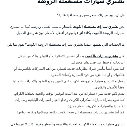
نشتري سيارات مستعملة الروضة
هل تريد بيع سيارتك بسعر مميز وبمصداقية عالية؟
نحن
نشتري سيارات مستعملة الكويت
بأسعار تناسب العميل وترضيه كما أننا نشتري
سيارات الروضة الكويت بكافة أنواعها ونوفر أفضل الأسعار دون هدر حق العميل.
ما الخدمات التي نقدمها عندما نشتري سيارات مستعملة الروضة الكويت؟ نقوم بما يلي:
فني
يشتري سيارات بالكويت
بعد أن نفحص الإطارات أو التواير وتأكد من هيكل
الرنجات أو جنط عبر فني تواير محترف.
كما نقوم أبضاً بتأمين شراء بطاريات جديدة لسيارة من أهم الشركات باناسونيك أو
هانكوك أو أوبتما لتزيد من قوة السيارة وكفاءة المحرك.
يعمل مكتب بيع سيارات الروضة الكويت على تأمين جميع العقود والإجراءات المالية
وفقاً للأصول والقانون.
نقدم لكم خدمة شراء سيارات من عند البيت لتوفير الوقت والجهد لعملائنا الكرام.
كما نقوم بشراء سيارات سكراب الكويت وقطع الغيار لسيارات اليابانية وسيارات
الألمانية والسيارات الكورية بأسعار مميزة.
كما أننا نشتري سيارات مستعملة الروضة الكويت بكافة موديلاتها وبكافة انواعها
نشتري سيارات مستعملة الكويت الحديثة والقديمة وبأسعار مغرية لذلك لا تتردوا في