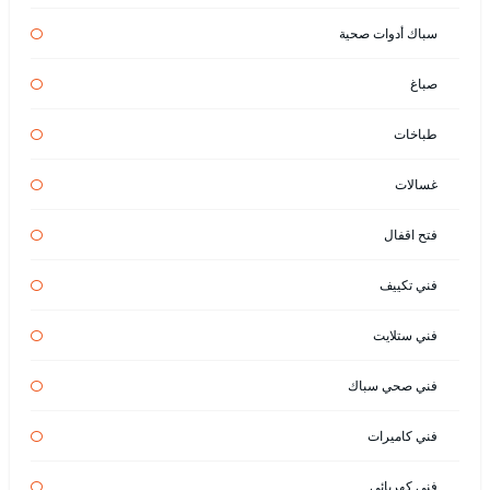
سباك أدوات صحية
صباغ
طباخات
غسالات
فتح اقفال
فني تكييف
فني ستلايت
فني صحي سباك
فني كاميرات
فني كهربائي