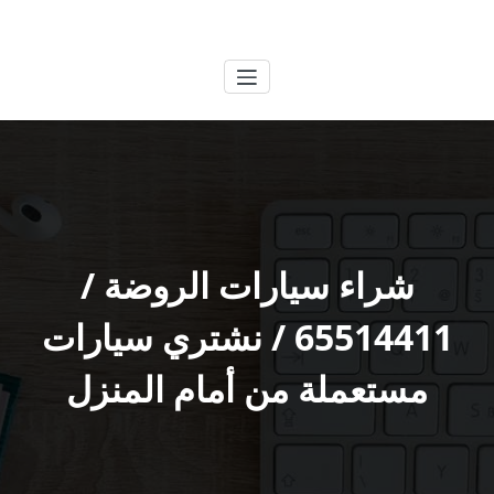
لتجاوز
الكويتية
خدمات وظائف بالكويت
لى
لمحتوى
شراء سيارات الروضة /
65514411 / نشتري سيارات
مستعملة من أمام المنزل