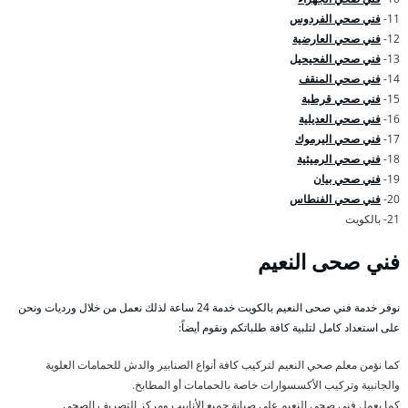
11-
فني صحي الفردوس
12-
فني صحي العارضية
13-
فني صحي الفحيحيل
14-
فني صحي المنقف
15-
فني صحي قرطبة
16-
فني صحي العديلية
17-
فني صحي اليرموك
18-
فني صحي الرميثية
19-
فني صحي بيان
20-
فني صحي الفنطاس
21- بالكويت
فني صحى النعيم
نوفر خدمة فني صحى النعيم بالكويت خدمة 24 ساعة لذلك نعمل من خلال ورديات ونحن
على استعداد كامل لتلبية كافة طلباتكم ونقوم أيضاً:
كما نؤمن معلم صحي النعيم لتركيب كافة أنواع الصنابير والدش للحمامات العلوية
والجانبية وتركيب الأكسسوارات خاصة بالحمامات أو المطابخ.
كما يعمل فني صحي النعيم على صيانة جميع الأنابيب ومركز التصريف الصحي