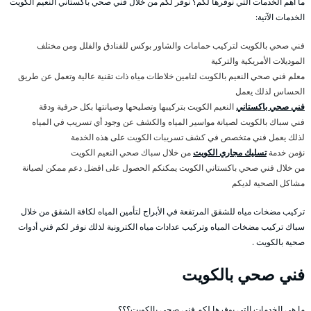
ما أهم الخدمات التي نوفرها لكم؟ نوفر لكم من خلال فني صحي باكستاني النعيم الكويت
الخدمات الآتية:
فني صحي بالكويت لتركيب حمامات والشاور بوكس للفنادق والفلل ومن مختلف
الموديلات الأمريكية والتركية
معلم فني صحي النعيم بالكويت لتامين خلاطات مياه ذات تقنية عالية وتعمل عن طريق
الحساس لذلك يعمل
فني صحي باكستاني
النعيم الكويت بتركيبها وتصليحها وصيانتها بكل حرفية ودقة
فني سباك بالكويت لصيانة مواسير المياه والكشف عن وجود أي تسريب في المياه
لذلك يعمل فني متخصص في كشف تسريبات الكويت على هذه الخدمة
نؤمن خدمة
تسليك مجاري الكويت
من خلال سباك صحي النعيم الكويت
من خلال فني صحي باكستاني الكويت يمكنكم الحصول على افضل دعم ممكن لصيانة
مشاكل الصحية لديكم
تركيب مضخات مياه للشقق المرتفعة في الأبراج لتأمين المياه لكافة الشقق من خلال
سباك تركيب مضخات المياه وتركيب عدادات مياه الكترونية لذلك نوفر لكم فني أدوات
صحية بالكويت .
فني صحي بالكويت
ما هي الخدمات التي يوفرها لكم فني صحي بالكويت؟؟؟