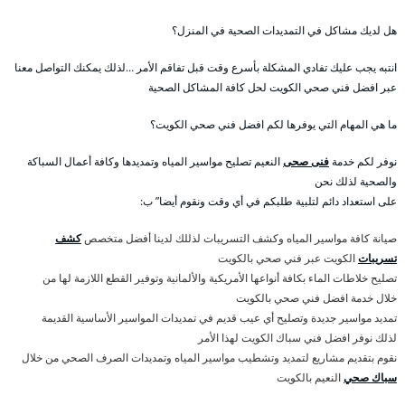
هل لديك مشاكل في التمديدات الصحية في المنزل؟
انتبه يجب عليك تفادي المشكلة بأسرع وقت قبل تفاقم الأمر …لذلك يمكنك التواصل معنا
عبر افضل فني صحي الكويت لحل كافة المشاكل الصحية
ما هي المهام التي يوفرها لكم افضل فني صحي الكويت؟
نوفر لكم خدمة
فنى صحى
النعيم تصليح مواسير المياه وتمديدها وكافة أعمال السباكة
والصحية لذلك نحن
على استعداد دائم لتلبية طلبكم في أي وقت ونقوم أيضا” ب:
صيانة كافة مواسير المياه وكشف التسريبات لذللك لدينا أفضل متخصص
كشف
تسريبات
الكويت عبر فني صحي بالكويت
تصليح خلاطات الماء بكافة أنواعها الأمريكية والألمانية وتوفير القطع اللازمة لها من
خلال خدمة افضل فني صحي بالكويت
تمديد مواسير جديدة وتصليح أي عيب قديم في تمديدات المواسير الأساسية القديمة
لذلك نوفر افضل فني سباك الكويت لهذا الأمر
نقوم بتقديم مشاريع لتمديد وتشطيب مواسير المياه وتمديدات الصرف الصحي من خلال
سباك صحي
النعيم بالكويت