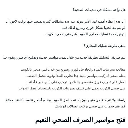
هل تواجه مشكلة في تمديدات الصحية؟
أن عدم إعطاء أهمية لهذا الأمر يتولد عنه عدة مشكلات كبيرة يصعب حلها بوقت لاحق أن
لم يتم معالجتها بشكل فوري وسريع لذلك قمنا
بتوفير خدمة تسليك مجاري الكويت عبر فني صحي الكويت
ماهي طريقة تسليك المجاري؟
تتم طريقة التسليك بطريقة حديثة من خلال تمديد مواسير جديدة وتصليح أي ضرر ونقوم ب:
معالجة تسريبات المياه وايجاد حل فوري وسريع من خلال فني صحي بالكويت
معلم صحي لتركيب مواسير متينة جدا تحارب الصدأ وقوية بتحمل الضغط
نعمل على تدريب فريق متخصص بالفك والتركيب على أيدي خبراء أجانب
فني صحي الكويت يعمل على كشف تسريبات الكويت باستخدام أفضل الأدوات
راسلنا ولا تتردد فنحن متواجدون بكافة مناطق الكويت ونقدم أسعار تناسب كافة العملاء
كما نقم خدمات فني صحي تركيب غسالات اتوماتيك
فتح مواسير الصرف الصحي النعيم