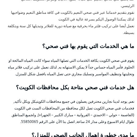
الرئيسي.
نقوم بتقديم خدماتنا عبر فني صحي النعيم بالكويت في كافة مناطق النعيم وضواحيها
لذلك يمكننا الوصول اليكم بسرعة عالية في الكويت
نعمل أيضا على تركيب فلتر ماء بحرفية مع صيانة دورية للفلاتر وتبديلها كل سنة وبتكلفة
بسيطة.
ما هي الخدمات التي يقوم بها فني صحي؟
يقوم فني صحي الكويت بكافة الخدمات التي تصلها المياه سواء كانت المياه المالحة او
الحلوة, فأمر المياه حساس جداً لا يمكن الاستهانه به, لذلك نعمل على تركيب فلاتر مياه
وتحليتها وتنظيف المواسير وتسليك مجاري حتى تصل المياه بافضل شكل للمنزل.
هل خدمات فني صحي متاحة بكل محافظات الكويت؟
نعم, يوجد لدينا نجارين محترفين يعملون في جميع محافظات الكويتبكل وبكل تأكيد,
فخدمات فني صحي الكويت تصل لكل محافظة من المحافظات الست في الكويت
(العاصمة – حولي – الاحمدي – الفروانية – مبارك الكبير – الجهراء), ولجميع المناطق
طوال ايام الاسبوع وعلى مدار 24 ساعة, اتصل بنا الآن على الرقم 55850065.
ما مدى خطورة إهمال الجانب الصحي للمنزل؟