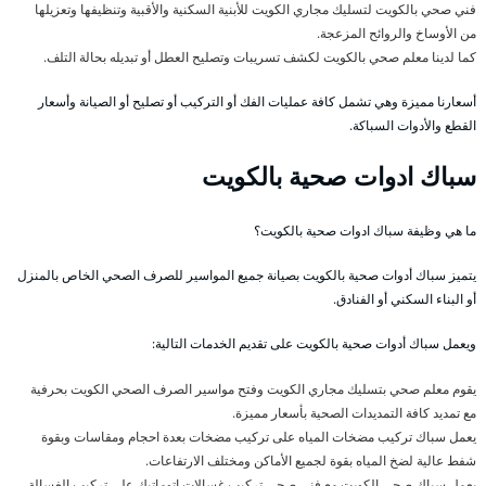
فني صحي بالكويت لتسليك مجاري الكويت للأبنية السكنية والأقبية وتنظيفها وتعزيلها
من الأوساخ والروائح المزعجة.
كما لدينا معلم صحي بالكويت لكشف تسريبات وتصليح العطل أو تبديله بحالة التلف.
أسعارنا مميزة وهي تشمل كافة عمليات الفك أو التركيب أو تصليح أو الصيانة وأسعار
القطع والأدوات السباكة.
سباك ادوات صحية بالكويت
ما هي وظيفة سباك ادوات صحية بالكويت؟
يتميز سباك أدوات صحية بالكويت بصيانة جميع المواسير للصرف الصحي الخاص بالمنزل
أو البناء السكني أو الفنادق.
ويعمل سباك أدوات صحية بالكويت على تقديم الخدمات التالية:
يقوم معلم صحي بتسليك مجاري الكويت وفتح مواسير الصرف الصحي الكويت بحرفية
مع تمديد كافة التمديدات الصحية بأسعار مميزة.
يعمل سباك تركيب مضخات المياه على تركيب مضخات بعدة احجام ومقاسات وبقوة
شفط عالية لضخ المياه بقوة لجميع الأماكن ومختلف الارتفاعات.
يعمل سباك صحي الكويت مع فني صحي تركيب غسالات اتوماتيك على تركيب الغسالة