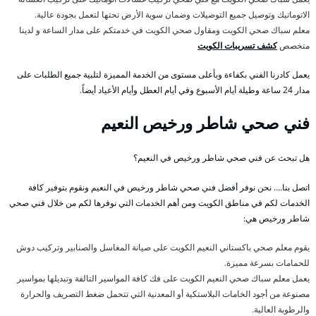
الاتوماتيك وتوصيل جميع التوصيلات وضمان سوية الأرض تحتها لتعمل بجودة عالية.
معلم سباك صحي الكويت ومقاول صحي الكويت في خدمتكم على مدار الساعة و لدينا
متخصص
كشف تسريبات الكويت
يعمل كادرنا الفني بكفاءة وبأعلى مستوى من الخدمة المميزة لتلبية جميع الطلبات على
مدار 24 ساعة وطيلة أيام الأسبوع وفي أيام العطل وأيام الأعياد أيضاً.
فني صحي شاطر ورخيص النعيم
هل تبحث عن فني صحي شاطر ورخيص في النعيم؟
اتصل بنا…. نحن نوفر أفضل فني صحي شاطر ورخيص في النعيم ونقوم بتوفير كافة
الخدمات لكم في مناطق الكويت ومن أهم الخدمات التي نوفرها لكم من خلال فني صحي
شاطر ورخيص هي:
يقوم معلم صحي باكستاني النعيم الكويت على صيانة المغاسل والصنابير وتركيب دوش
للحمامات بسرعة مميزة.
يعمل معلم سباك صحي النعيم الكويت على فك كافة المواسير التالفة وتبديلها بمواسير
مصنوعة من أجود الخامات البلاستكية أو المعدنية التي تتحمل ضغط التصريف والحرارة
والرطوبة العالية.