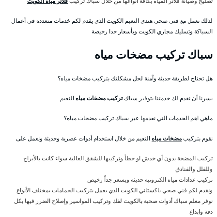
تصليح وصيانة فلاتر المياه بكافة أنواعها من خلال سباك تركيب
فلاتر مياه الكويت
لذلك نعمل مع فني صحي هندي النعيم الكويت الذي يقدم لكم خدمات متعددة في أعمال
السباكة وتسليك مجاري الكويت وبأسعار جدا رخيصة
سباك تركيب مضخات مياه
هل تحتاج لطريقة حديثة وآمنة لحل مشكلتك بتركيب مضخات مياه؟
يسرنا أن نقدم لك خدمتنا بتوفير سباك
تركيب مضخات مياه
النعيم
ماهي اهم الخدمات التي نقدمها عبر سباك تركيب مضخات مياه؟
نقوم بتركيب
مضخات مياه
النعيم من خلال استخدام أدوات عصرية وحديثة ونعمل على
تركيب المضخة بدون أي خدش او خطأ وتركيبها للشقق العالية سواء كانت بالأبراج
وللفلل والفنادق
تركيب عدادات مياه الكترونية حديثه وبسعر جداً رخيص
ونقدم لكم فني صحي باكستاني الكويت الذي يعمل بتركيب الحمامات بمختلف الأنواع
نوفر معلم سباك أدوات صحية بالكويت لفك وتركيب المواسير وإصلاح الضرر فيها بكل
دقة وابداع