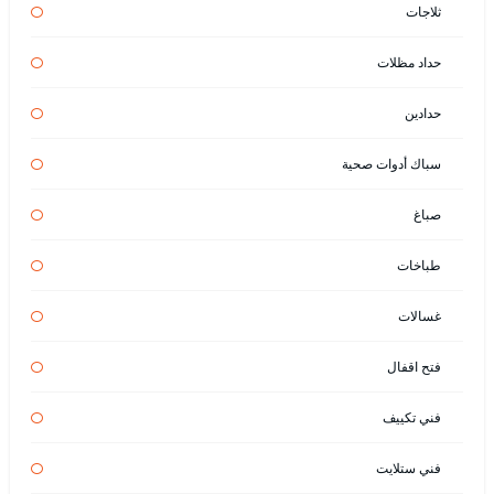
ثلاجات
حداد مظلات
حدادين
سباك أدوات صحية
صباغ
طباخات
غسالات
فتح اقفال
فني تكييف
فني ستلايت