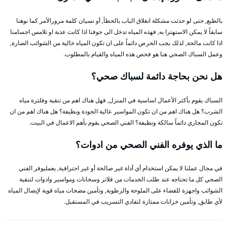
بالطبع, حتى لو حدثت مشكلة انغلاق الباب بالحطأ, أو نسيان كلمة مرورالأمر كما نوهنا
سابقاً لا يمكن الاستهترا به, فهذه المياه تدخل الى جوفنا اذا كانت عذبة او تلامس اجسامنا
اذا كانت مالحة, لذلك يجب الحرص دائماً على ان تكون المياه خالية من الشوائب الضارة,
وعمل السباك الصحي هنا هو فحص هذه المياه والقيام بالمطلوب.
هل نحن بحاجة دائمة لسباك صحي؟
السباك يقوم بأكثر الأعمال اساسية في المنزل, فهل هناك اهم من تنقية وفلترة مياه
الشرب؟ هل هناك اهم من ان تكون المواسير عالية الجودة ونظيفة؟ هل هناك اهم من ان
تكون المجاري دائماً سالكة ونظيفة؟ الفني الصحي يقوم بأهم الاعمال في البيت.
ما الذي يوفره الفني الصحي من ادوات؟
في مجال عملنا لا يمكن استخدام أي أداة غير صالحة أو غير احترافية, يعمليوفر الفني
الصحي كل ما تحتاجه عند طلب الخدمات من فلاتر وسخانات ومواسير وادوات لتنقية
الشوائب واجهزة للقضاء على الملوحة والرطوبة, وتأمين مضخات مياه قوية لإيصال المياه
لأي طابق, وتأمين خزانات ممتازة لتفادي التسريب في المستقبل.