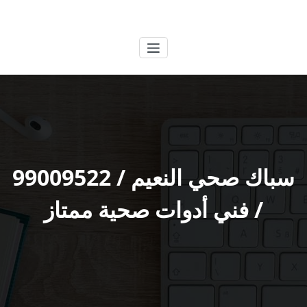
لتجاوز
الكويتية
خدمات وظائف بالكويت
لى
لمحتوى
سباك صحي النعيم / 99009522
/ فني أدوات صحية ممتاز