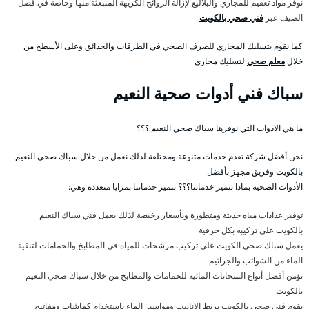
نوفر مواد تعقيم للمجاري والبلاليع لإزالة الروائح الكريهة المنبعثة منها وخاصة في فصل
الصيف عبر
فني صحي بالكويت
كما نقوم بتسليك المجاري للصرف الصحي في الطرقات والحدائق وعلى الأسطح من
خلال
معلم صحي
لتسليك مجاري
سباك فني أدوات صحية النعيم
ما هي الادوات التي نوفرها سباك صحي النعيم ؟؟؟
نحن أفضل شركة تقدم خدمات متنوعة ومختلفة لذلك نعمل من خلال سباك صحي النعيم
بالكويت وفريق مجهز بأفضل
الأدوات الصحية بماذا تتميز خدماتنا؟؟؟ تتميز خدماتنا بمزايا متعددة وهي:
توفير عدادات مياه حديثة ومتطورة وبأسعار رخيصة لذلك يعمل فني سباك النعيم
بالكويت على تركيبه بكل حرفية
يعمل سباك صحي الكويت على تركيب مرشحات للمياه في المطابخ والحمامات لتنقية
الماء من الشوائب والجراثيم
نؤمن أفضل أنواع السخانات المائية للحمامات والمطابخ من خلال سباك صحي النعيم
بالكويت
يقوم فني صحي بالكويت بربط الانابيب ومواسير الماء باستخدام كماشات ومفاتيح