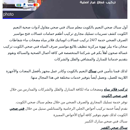
أول سباك صحي النعيم بالكويت معلم سباك فني صحي مقاول أدوات صحية النعيم
الكويت كشف تسريبات تسليك مجاري تركيب أطقم حمامات غسالات فتح مواسير
الصرف الصحي خدمة 24/7 تركيب غسالات اتوماتيك فلاتر مياه مضخات ماء شفاطات
سخان ماء بيلر تهوية مركزية تنظيف بلاليع مواسير صرف المياه فني صحي الكويت تركيب
غسالة صحون أهلاً بكم في شركتنا المتخصصة في كافة أعمال الصحية والسباكة ونقوم
بتقديم خدماتنا للمنازل والمشافي والفلل والشركات
لذلك قمنا بتأمين فني
سباك
النعيم بالكويت وكادر عمل مجهز بأفضل المعدات والأجهزة
اللازمة للعمل، ونعمل أيضاً بتوفير خدمات مختلفة في هذا المجال منها:
تركيب فلاتر مياه
ومضخات ماء لكافة المنازل والفلل والشركات والمدارس من خلال
فني صحي الكويت
.
نوفر خدمة تسليك المجاري والصرف الصحي من خلال معلم سباك صحي الكويت.
نقدم أيضاً خدمة تركيب أحواض الجلي الرخامية والستانلس ستيل من خلال
فني صحي
الكويت لذلك نقوم بتوفير كافة أنواع الأحواض المميزة
سباك فني صحي مبارك الكبير
سباك صحي القصر