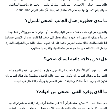
(العاصمة – حولي – الاحمدي – الفروانية – مبارك الكبير – الجهراء), ولجميع المناطق
طوال ايام الاسبوع وعلى مدار 24 ساعة, اتصل بنا الآن على الرقم 55850065.
ما مدى خطورة إهمال الجانب الصحي للمنزل؟
بالطبع, حتى لو حدثت مشكلة انغلاق الباب بالحطأ, أو نسيان كلمة مرورالأمر كما نوهنا
سابقاً لا يمكن الاستهترا به, فهذه المياه تدخل الى جوفنا اذا كانت عذبة او تلامس اجسامنا
اذا كانت مالحة, لذلك يجب الحرص دائماً على ان تكون المياه خالية من الشوائب الضارة,
وعمل السباك الصحي هنا هو فحص هذه المياه والقيام بالمطلوب.
هل نحن بحاجة دائمة لسباك صحي؟
السباك يقوم بأكثر الأعمال اساسية في المنزل, فهل هناك اهم من تنقية وفلترة مياه
الشرب؟ هل هناك اهم من ان تكون المواسير عالية الجودة ونظيفة؟ هل هناك اهم من ان
تكون المجاري دائماً سالكة ونظيفة؟ الفني الصحي يقوم بأهم الاعمال في البيت.
ما الذي يوفره الفني الصحي من ادوات؟
في مجال عملنا لا يمكن استخدام أي أداة غير صالحة أو غير احترافية, يعمليوفر الفني
الصحي كل ما تحتاجه عند طلب الخدمات من فلاتر وسخانات ومواسير وادوات لتنقية