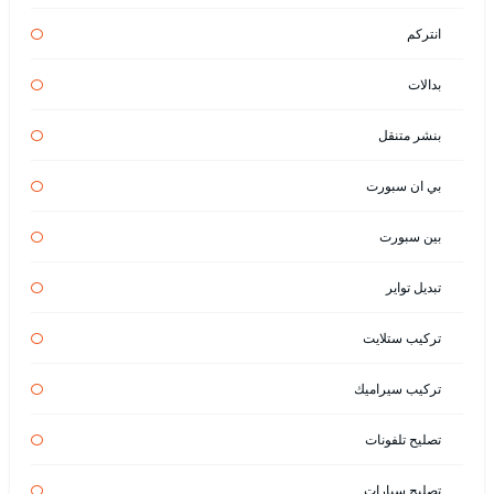
انتركم
بدالات
بنشر متنقل
بي ان سبورت
بين سبورت
تبديل تواير
تركيب ستلايت
تركيب سيراميك
تصليح تلفونات
تصليح سيارات