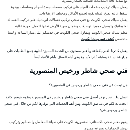
مع تمديد كافة التمديدات الصحية بأسعار مميزة.
يعمل سباك تركيب مضخات المياه على تركيب مضخات بعدة احجام ومقاسات وبقوة
شفط عالية لضخ المياه بقوة لجميع الأماكن ومختلف الارتفاعات.
يعمل سباك صحي الكويت مع فني صحي تركيب غسالات اتوماتيك على تركيب الغسالة
الاتوماتيك وتوصيل جميع التوصيلات وضمان سوية الأرض تحتها لتعمل بجودة عالية.
معلم سباك صحي الكويت ومقاول صحي الكويت في خدمتكم على مدار الساعة و لدينا
متخصص
كشف تسريبات الكويت
يعمل كادرنا الفني بكفاءة وبأعلى مستوى من الخدمة المميزة لتلبية جميع الطلبات على
مدار 24 ساعة وطيلة أيام الأسبوع وفي أيام العطل وأيام الأعياد أيضاً.
فني صحي شاطر ورخيص المنصورية
هل تبحث عن فني صحي شاطر ورخيص في المنصورية؟
اتصل بنا…. نحن نوفر أفضل فني صحي شاطر ورخيص في المنصورية ونقوم بتوفير كافة
الخدمات لكم في مناطق الكويت ومن أهم الخدمات التي نوفرها لكم من خلال فني صحي
شاطر ورخيص هي:
يقوم معلم صحي باكستاني المنصورية الكويت على صيانة المغاسل والصنابير وتركيب
دوش للحمامات بسرعة مميزة.