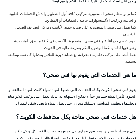
ونحن على استعداد كامل لتلبية كافة طلباتكم ونقوم أيضاً:
كما نؤمن معلم صحي المنصورية لتركيب كافة أنواع الصنابير والدش للحمامات العلوية
والجانبية وتركيب الأكسسوارات خاصة بالحمامات أو المطابخ.
كما يعمل فني صحي المنصورية على صيانة جميع الأنابيب ومركز التصريف الصحي
الرئيسي.
نقوم بتقديم خدماتنا عبر فني صحي المنصورية بالكويت في كافة مناطق المنصورية
وضواحيها لذلك يمكننا الوصول اليكم بسرعة عالية في الكويت
نعمل أيضا على تركيب فلتر ماء بحرفية مع صيانة دورية للفلاتر وتبديلها كل سنة وبتكلفة
بسيطة.
ما هي الخدمات التي يقوم بها فني صحي؟
يقوم فني صحي الكويت بكافة الخدمات التي تصلها المياه سواء كانت المياه المالحة او
الحلوة, فأمر المياه حساس جداً لا يمكن الاستهانه به, لذلك نعمل على تركيب فلاتر مياه
وتحليتها وتنظيف المواسير وتسليك مجاري حتى تصل المياه بافضل شكل للمنزل.
هل خدمات فني صحي متاحة بكل محافظات الكويت؟
نعم, يوجد لدينا نجارين محترفين يعملون في جميع محافظات الكويتبكل وبكل تأكيد,
فخدمات فني صحي الكويت تصل لكل محافظة من المحافظات الست في الكويت