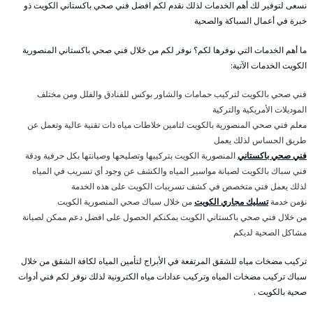
نسعى لتوفير لك أهم الخدمات لذلك نقدم لكم افضل فني صحي باكستاني الكويت ذو
خبرة في أعمال السباكة والصحية
ما أهم الخدمات التي نوفرها لكم؟ نوفر لكم من خلال فني صحي باكستاني المنصورية
الكويت الخدمات الآتية:
فني صحي بالكويت لتركيب حمامات والشاور بوكس للفنادق والفلل ومن مختلف
الموديلات الأمريكية والتركية
معلم فني صحي المنصورية بالكويت لتامين خلاطات مياه ذات تقنية عالية وتعمل عن
طريق الحساس لذلك يعمل
فني صحي باكستاني
المنصورية الكويت بتركيبها وتصليحها وصيانتها بكل حرفية ودقة
فني سباك بالكويت لصيانة مواسير المياه والكشف عن وجود أي تسريب في المياه
لذلك يعمل فني متخصص في كشف تسريبات الكويت على هذه الخدمة
نؤمن خدمة
تسليك مجاري الكويت
من خلال سباك صحي المنصورية الكويت
من خلال فني صحي باكستاني الكويت يمكنكم الحصول على افضل دعم ممكن لصيانة
مشاكل الصحية لديكم
تركيب مضخات مياه للشقق المرتفعة في الأبراج لتأمين المياه لكافة الشقق من خلال
سباك تركيب مضخات المياه وتركيب عدادات مياه الكترونية لذلك نوفر لكم فني أدوات
صحية بالكويت .