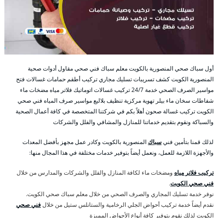
أول سباك صحي المنصورية بالكويت معلم سباك فني صحي مقاول أدوات صحية
المنصورية الكويت كشف تسريبات تسليك مجاري تركيب أطقم حمامات غسالات فتح
مواسير الصرف الصحي خدمة 24/7 تركيب غسالات اتوماتيك فلاتر مياه مضخات ماء
شفاطات سخان ماء بيلر تهوية مركزية تنظيف بلاليع مواسير صرف المياه فني صحي
الكويت تركيب غسالة صحون أهلاً بكم في شركتنا المتخصصة في كافة أعمال الصحية
والسباكة ونقوم بتقديم خدماتنا للمنازل والمشافي والفلل والشركات
لذلك قمنا بتأمين فني
سباك
المنصورية بالكويت وكادر عمل مجهز بأفضل المعدات
والأجهزة اللازمة للعمل، ونعمل أيضاً بتوفير خدمات مختلفة في هذا المجال منها:
تركيب فلاتر مياه
ومضخات ماء لكافة المنازل والفلل والشركات والمدارس من خلال
فني صحي الكويت
.
نوفر خدمة تسليك المجاري والصرف الصحي من خلال معلم سباك صحي الكويت.
نقدم أيضاً خدمة تركيب أحواض الجلي الرخامية والستانلس ستيل من خلال
فني صحي
الكويت لذلك نقوم بتوفير كافة أنواع الأحواض المميزة