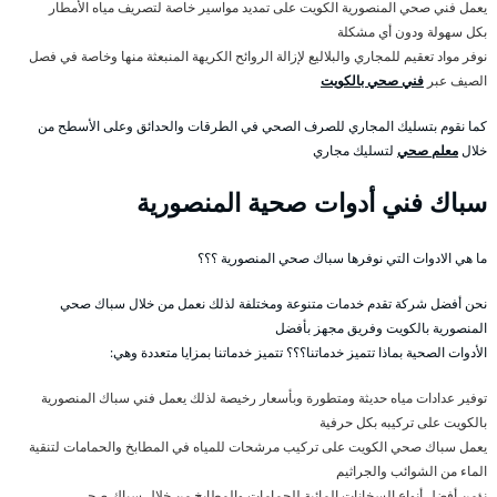
يعمل فني صحي المنصورية الكويت على تمديد مواسير خاصة لتصريف مياه الأمطار
بكل سهولة ودون أي مشكلة
نوفر مواد تعقيم للمجاري والبلاليع لإزالة الروائح الكريهة المنبعثة منها وخاصة في فصل
الصيف عبر
فني صحي بالكويت
كما نقوم بتسليك المجاري للصرف الصحي في الطرقات والحدائق وعلى الأسطح من
خلال
معلم صحي
لتسليك مجاري
سباك فني أدوات صحية المنصورية
ما هي الادوات التي نوفرها سباك صحي المنصورية ؟؟؟
نحن أفضل شركة تقدم خدمات متنوعة ومختلفة لذلك نعمل من خلال سباك صحي
المنصورية بالكويت وفريق مجهز بأفضل
الأدوات الصحية بماذا تتميز خدماتنا؟؟؟ تتميز خدماتنا بمزايا متعددة وهي:
توفير عدادات مياه حديثة ومتطورة وبأسعار رخيصة لذلك يعمل فني سباك المنصورية
بالكويت على تركيبه بكل حرفية
يعمل سباك صحي الكويت على تركيب مرشحات للمياه في المطابخ والحمامات لتنقية
الماء من الشوائب والجراثيم
نؤمن أفضل أنواع السخانات المائية للحمامات والمطابخ من خلال سباك صحي