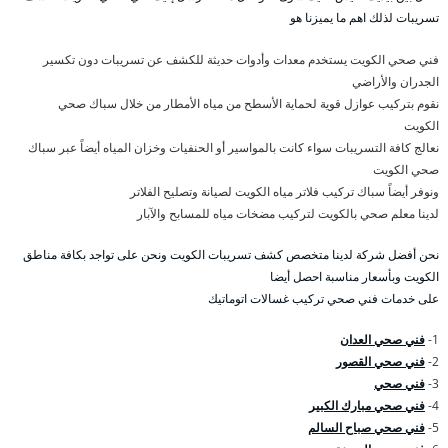
تسريبات لذلك اهم ما يميزنا هو
فني صحي الكويت يستخدم معدات وأدوات حديثة للكشف عن تسريبات دون تكسير
الجدران والأراضي
نقوم بتركيب عوازل قوية لحماية الأسطح من مياه الأمطار من خلال سباك صحي
الكويت
نعالج كافة التسريبات سواء كانت بالمواسير أو الحنفيات وخزان المياه أيضاً عبر سباك
صحي الكويت
ونوفر أيضاً سباك تركيب فلاتر مياه الكويت لصيانة وتصليح الفلاتر
لدينا معلم صحي بالكويت لتركيب مضخات مياه للمسابح والآبار
نحن أفضل شركة لدينا متخصص كشف تسريبات الكويت ونحن على تواجد بكافة مناطق
الكويت وبأسعار مناسبة احصل أيضا
على خدمات فني صحي تركيب غسالات اتوماتيك
1-
فني صحي العدان
2-
فني صحي القصور
3-
فني صحي
4-
فني صحي مبارك الكبير
5-
فني صحي صباح السالم