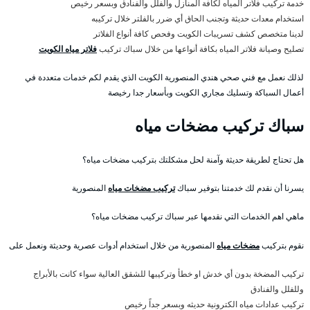
خدمة تركيب فلاتر المياه لكافة المنازل والفلل والفنادق وبسعر رخيص
استخدام معدات حديثة وتجنب الحاق أي ضرر بالفلتر خلال تركيبه
لدينا متخصص كشف تسريبات الكويت وفحص كافة أنواع الفلاتر
تصليح وصيانة فلاتر المياه بكافة أنواعها من خلال سباك تركيب
فلاتر مياه الكويت
لذلك نعمل مع فني صحي هندي المنصورية الكويت الذي يقدم لكم خدمات متعددة في
أعمال السباكة وتسليك مجاري الكويت وبأسعار جدا رخيصة
سباك تركيب مضخات مياه
هل تحتاج لطريقة حديثة وآمنة لحل مشكلتك بتركيب مضخات مياه؟
يسرنا أن نقدم لك خدمتنا بتوفير سباك
تركيب مضخات مياه
المنصورية
ماهي اهم الخدمات التي نقدمها عبر سباك تركيب مضخات مياه؟
نقوم بتركيب
مضخات مياه
المنصورية من خلال استخدام أدوات عصرية وحديثة ونعمل على
تركيب المضخة بدون أي خدش او خطأ وتركيبها للشقق العالية سواء كانت بالأبراج
وللفلل والفنادق
تركيب عدادات مياه الكترونية حديثه وبسعر جداً رخيص