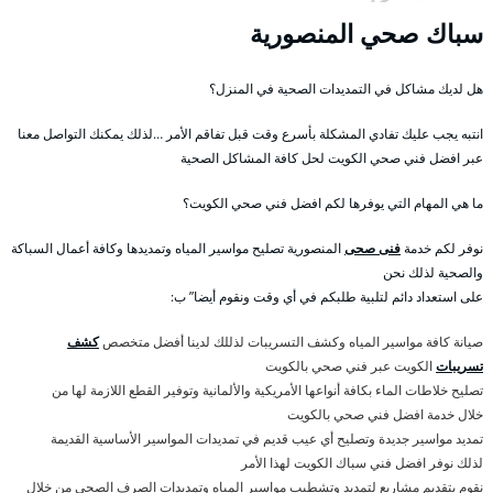
سباك صحي المنصورية
هل لديك مشاكل في التمديدات الصحية في المنزل؟
انتبه يجب عليك تفادي المشكلة بأسرع وقت قبل تفاقم الأمر …لذلك يمكنك التواصل معنا
عبر افضل فني صحي الكويت لحل كافة المشاكل الصحية
ما هي المهام التي يوفرها لكم افضل فني صحي الكويت؟
نوفر لكم خدمة
فنى صحى
المنصورية تصليح مواسير المياه وتمديدها وكافة أعمال السباكة
والصحية لذلك نحن
على استعداد دائم لتلبية طلبكم في أي وقت ونقوم أيضا” ب:
صيانة كافة مواسير المياه وكشف التسريبات لذللك لدينا أفضل متخصص
كشف
تسريبات
الكويت عبر فني صحي بالكويت
تصليح خلاطات الماء بكافة أنواعها الأمريكية والألمانية وتوفير القطع اللازمة لها من
خلال خدمة افضل فني صحي بالكويت
تمديد مواسير جديدة وتصليح أي عيب قديم في تمديدات المواسير الأساسية القديمة
لذلك نوفر افضل فني سباك الكويت لهذا الأمر
نقوم بتقديم مشاريع لتمديد وتشطيب مواسير المياه وتمديدات الصرف الصحي من خلال