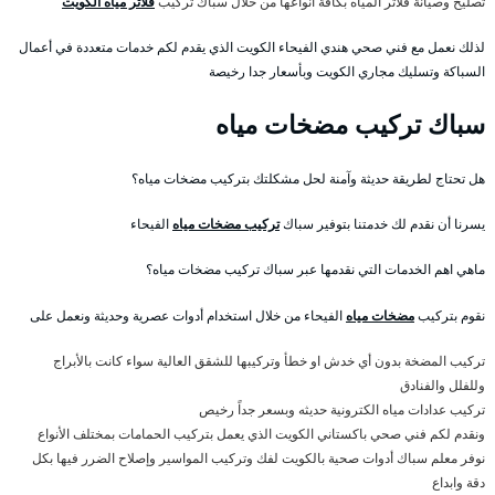
تصليح وصيانة فلاتر المياه بكافة أنواعها من خلال سباك تركيب
فلاتر مياه الكويت
لذلك نعمل مع فني صحي هندي الفيحاء الكويت الذي يقدم لكم خدمات متعددة في أعمال
السباكة وتسليك مجاري الكويت وبأسعار جدا رخيصة
سباك تركيب مضخات مياه
هل تحتاج لطريقة حديثة وآمنة لحل مشكلتك بتركيب مضخات مياه؟
يسرنا أن نقدم لك خدمتنا بتوفير سباك
تركيب مضخات مياه
الفيحاء
ماهي اهم الخدمات التي نقدمها عبر سباك تركيب مضخات مياه؟
نقوم بتركيب
مضخات مياه
الفيحاء من خلال استخدام أدوات عصرية وحديثة ونعمل على
تركيب المضخة بدون أي خدش او خطأ وتركيبها للشقق العالية سواء كانت بالأبراج
وللفلل والفنادق
تركيب عدادات مياه الكترونية حديثه وبسعر جداً رخيص
ونقدم لكم فني صحي باكستاني الكويت الذي يعمل بتركيب الحمامات بمختلف الأنواع
نوفر معلم سباك أدوات صحية بالكويت لفك وتركيب المواسير وإصلاح الضرر فيها بكل
دقة وابداع