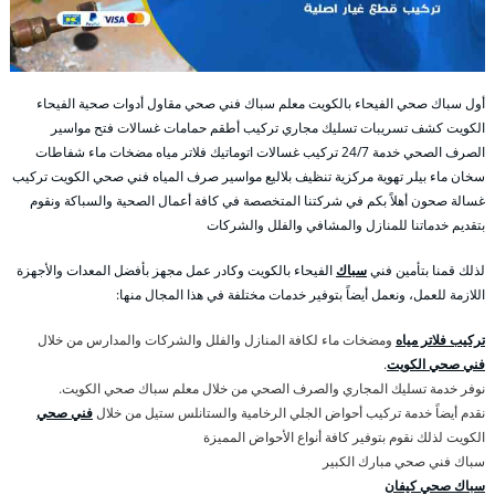
أول سباك صحي الفيحاء بالكويت معلم سباك فني صحي مقاول أدوات صحية الفيحاء
الكويت كشف تسريبات تسليك مجاري تركيب أطقم حمامات غسالات فتح مواسير
الصرف الصحي خدمة 24/7 تركيب غسالات اتوماتيك فلاتر مياه مضخات ماء شفاطات
سخان ماء بيلر تهوية مركزية تنظيف بلاليع مواسير صرف المياه فني صحي الكويت تركيب
غسالة صحون أهلاً بكم في شركتنا المتخصصة في كافة أعمال الصحية والسباكة ونقوم
بتقديم خدماتنا للمنازل والمشافي والفلل والشركات
لذلك قمنا بتأمين فني
سباك
الفيحاء بالكويت وكادر عمل مجهز بأفضل المعدات والأجهزة
اللازمة للعمل، ونعمل أيضاً بتوفير خدمات مختلفة في هذا المجال منها:
تركيب فلاتر مياه
ومضخات ماء لكافة المنازل والفلل والشركات والمدارس من خلال
فني صحي الكويت
.
نوفر خدمة تسليك المجاري والصرف الصحي من خلال معلم سباك صحي الكويت.
نقدم أيضاً خدمة تركيب أحواض الجلي الرخامية والستانلس ستيل من خلال
فني صحي
الكويت لذلك نقوم بتوفير كافة أنواع الأحواض المميزة
سباك فني صحي مبارك الكبير
سباك صحي كيفان