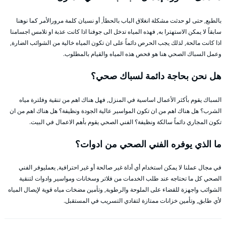
بالطبع, حتى لو حدثت مشكلة انغلاق الباب بالحطأ, أو نسيان كلمة مرورالأمر كما نوهنا
سابقاً لا يمكن الاستهترا به, فهذه المياه تدخل الى جوفنا اذا كانت عذبة او تلامس اجسامنا
اذا كانت مالحة, لذلك يجب الحرص دائماً على ان تكون المياه خالية من الشوائب الضارة,
وعمل السباك الصحي هنا هو فحص هذه المياه والقيام بالمطلوب.
هل نحن بحاجة دائمة لسباك صحي؟
السباك يقوم بأكثر الأعمال اساسية في المنزل, فهل هناك اهم من تنقية وفلترة مياه
الشرب؟ هل هناك اهم من ان تكون المواسير عالية الجودة ونظيفة؟ هل هناك اهم من ان
تكون المجاري دائماً سالكة ونظيفة؟ الفني الصحي يقوم بأهم الاعمال في البيت.
ما الذي يوفره الفني الصحي من ادوات؟
في مجال عملنا لا يمكن استخدام أي أداة غير صالحة أو غير احترافية, يعمليوفر الفني
الصحي كل ما تحتاجه عند طلب الخدمات من فلاتر وسخانات ومواسير وادوات لتنقية
الشوائب واجهزة للقضاء على الملوحة والرطوبة, وتأمين مضخات مياه قوية لإيصال المياه
لأي طابق, وتأمين خزانات ممتازة لتفادي التسريب في المستقبل.