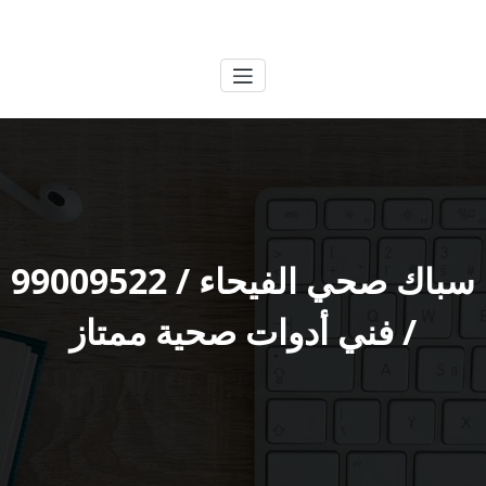
لتجاوز
الكويتية
خدمات وظائف بالكويت
لى
لمحتوى
سباك صحي الفيحاء / 99009522
/ فني أدوات صحية ممتاز