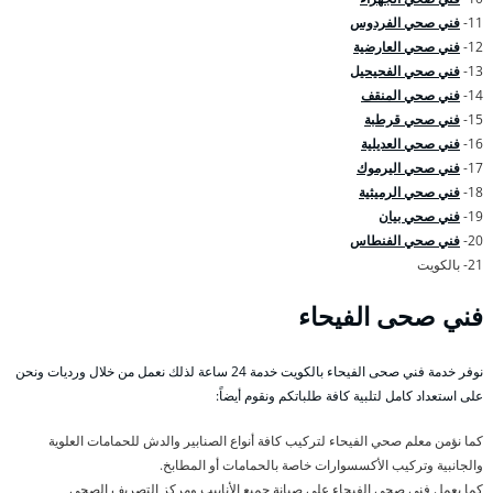
11-
فني صحي الفردوس
12-
فني صحي العارضية
13-
فني صحي الفحيحيل
14-
فني صحي المنقف
15-
فني صحي قرطبة
16-
فني صحي العديلية
17-
فني صحي اليرموك
18-
فني صحي الرميثية
19-
فني صحي بيان
20-
فني صحي الفنطاس
21- بالكويت
فني صحى الفيحاء
نوفر خدمة فني صحى الفيحاء بالكويت خدمة 24 ساعة لذلك نعمل من خلال ورديات ونحن
على استعداد كامل لتلبية كافة طلباتكم ونقوم أيضاً:
كما نؤمن معلم صحي الفيحاء لتركيب كافة أنواع الصنابير والدش للحمامات العلوية
والجانبية وتركيب الأكسسوارات خاصة بالحمامات أو المطابخ.
كما يعمل فني صحي الفيحاء على صيانة جميع الأنابيب ومركز التصريف الصحي