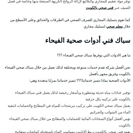
نوفر مواد تعقيم للمجاري والبلاليع لإزالة الروائح الكريهة المنبعثة منها وخاصة في فصل
الصيف عبر
فني صحي بالكويت
كما نقوم بتسليك المجاري للصرف الصحي في الطرقات والحدائق وعلى الأسطح من
خلال
معلم صحي
لتسليك مجاري
سباك فني أدوات صحية الفيحاء
ما هي الادوات التي نوفرها سباك صحي الفيحاء ؟؟؟
نحن أفضل شركة تقدم خدمات متنوعة ومختلفة لذلك نعمل من خلال سباك صحي الفيحاء
بالكويت وفريق مجهز بأفضل
الأدوات الصحية بماذا تتميز خدماتنا؟؟؟ تتميز خدماتنا بمزايا متعددة وهي:
توفير عدادات مياه حديثة ومتطورة وبأسعار رخيصة لذلك يعمل فني سباك الفيحاء
بالكويت على تركيبه بكل حرفية
يعمل سباك صحي الكويت على تركيب مرشحات للمياه في المطابخ والحمامات لتنقية
الماء من الشوائب والجراثيم
نؤمن أفضل أنواع السخانات المائية للحمامات والمطابخ من خلال سباك صحي الفيحاء
بالكويت
يقوم فني صحي بالكويت بربط الانابيب ومواسير الماء باستخدام كماشات ومفاتيح