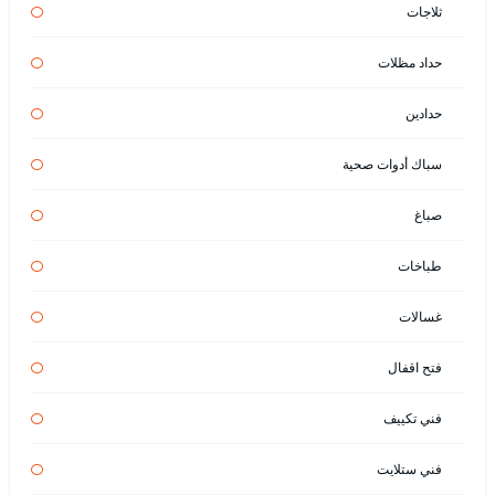
ثلاجات
حداد مظلات
حدادين
سباك أدوات صحية
صباغ
طباخات
غسالات
فتح اقفال
فني تكييف
فني ستلايت