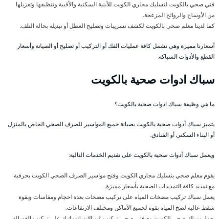
فني صحي بالكويت لتسليك مجاري الكويت للأبنية السكنية والأقبية وتنظيفها وتعزيلها
من الأوساخ والروائح المزعجة.
كما لدينا معلم صحي بالكويت لكشف تسريبات وتصليح العطل أو تبديله بحالة التلف.
أسعارنا مميزة وهي تشمل كافة عمليات الفك أو التركيب أو تصليح أو الصيانة وأسعار
القطع والأدوات السباكة.
سباك ادوات صحية بالكويت
ما هي وظيفة سباك ادوات صحية بالكويت؟
يتميز سباك أدوات صحية بالكويت بصيانة جميع المواسير للصرف الصحي الخاص بالمنزل
أو البناء السكني أو الفنادق.
ويعمل سباك أدوات صحية بالكويت على تقديم الخدمات التالية:
يقوم معلم صحي بتسليك مجاري الكويت وفتح مواسير الصرف الصحي الكويت بحرفية
مع تمديد كافة التمديدات الصحية بأسعار مميزة.
يعمل سباك تركيب مضخات المياه على تركيب مضخات بعدة احجام ومقاسات وبقوة
شفط عالية لضخ المياه بقوة لجميع الأماكن ومختلف الارتفاعات.
يعمل سباك صحي الكويت مع فني صحي تركيب غسالات اتوماتيك على تركيب الغسالة