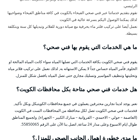
الرئيسي.
نقوم بتقديم خدماتنا عبر فني صحي الفيحاء بالكويت في كافة مناطق الفيحاء وضواحيها
لذلك يمكننا الوصول اليكم بسرعة عالية في الكويت
نعمل أيضا على تركيب فلتر ماء بحرفية مع صيانة دورية للفلاتر وتبديلها كل سنة وبتكلفة
بسيطة.
ما هي الخدمات التي يقوم بها فني صحي؟
يقوم فني صحي الكويت بكافة الخدمات التي تصلها المياه سواء كانت المياه المالحة او
الحلوة, فأمر المياه حساس جداً لا يمكن الاستهانه به, لذلك نعمل على تركيب فلاتر مياه
وتحليتها وتنظيف المواسير وتسليك مجاري حتى تصل المياه بافضل شكل للمنزل.
هل خدمات فني صحي متاحة بكل محافظات الكويت؟
نعم, يوجد لدينا نجارين محترفين يعملون في جميع محافظات الكويتبكل وبكل تأكيد,
فخدمات فني صحي الكويت تصل لكل محافظة من المحافظات الست في الكويت
(العاصمة – حولي – الاحمدي – الفروانية – مبارك الكبير – الجهراء), ولجميع المناطق
طوال ايام الاسبوع وعلى مدار 24 ساعة, اتصل بنا الآن على الرقم 55850065.
ما مدى خطورة إهمال الجانب الصحي للمنزل؟