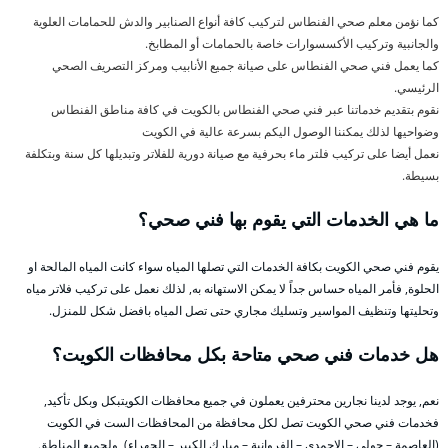
كما نؤمن معلم صحي الفنطاس لتركيب كافة أنواع الصنابير والدش للحمامات العلوية
والجانبية وتركيب الأكسسوارات خاصة بالحمامات أو المطابخ.
كما يعمل فني صحي الفنطاس على صيانة جميع الأنابيب ومركز التصريف الصحي
الرئيسي.
نقوم بتقديم خدماتنا عبر فني صحي الفنطاس بالكويت في كافة مناطق الفنطاس
وضواحيها لذلك يمكننا الوصول اليكم بسرعة عالية في الكويت
نعمل أيضا على تركيب فلتر ماء بحرفية مع صيانة دورية للفلاتر وتبديلها كل سنة وبتكلفة
بسيطة.
ما هي الخدمات التي يقوم بها فني صحي؟
يقوم فني صحي الكويت بكافة الخدمات التي تصلها المياه سواء كانت المياه المالحة او
الحلوة, فأمر المياه حساس جداً لا يمكن الاستهانه به, لذلك نعمل على تركيب فلاتر مياه
وتحليتها وتنظيف المواسير وتسليك مجاري حتى تصل المياه بافضل شكل للمنزل.
هل خدمات فني صحي متاحة بكل محافظات الكويت؟
نعم, يوجد لدينا نجارين محترفين يعملون في جميع محافظات الكويتبكل وبكل تأكيد,
فخدمات فني صحي الكويت تصل لكل محافظة من المحافظات الست في الكويت
(العاصمة – حولي – الاحمدي – الفروانية – مبارك الكبير – الجهراء), ولجميع المناطق