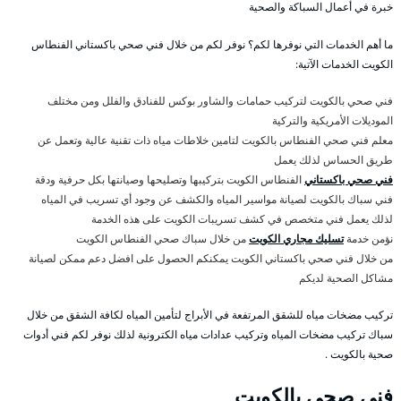
خبرة في أعمال السباكة والصحية
ما أهم الخدمات التي نوفرها لكم؟ نوفر لكم من خلال فني صحي باكستاني الفنطاس
الكويت الخدمات الآتية:
فني صحي بالكويت لتركيب حمامات والشاور بوكس للفنادق والفلل ومن مختلف
الموديلات الأمريكية والتركية
معلم فني صحي الفنطاس بالكويت لتامين خلاطات مياه ذات تقنية عالية وتعمل عن
طريق الحساس لذلك يعمل
فني صحي باكستاني
الفنطاس الكويت بتركيبها وتصليحها وصيانتها بكل حرفية ودقة
فني سباك بالكويت لصيانة مواسير المياه والكشف عن وجود أي تسريب في المياه
لذلك يعمل فني متخصص في كشف تسريبات الكويت على هذه الخدمة
نؤمن خدمة
تسليك مجاري الكويت
من خلال سباك صحي الفنطاس الكويت
من خلال فني صحي باكستاني الكويت يمكنكم الحصول على افضل دعم ممكن لصيانة
مشاكل الصحية لديكم
تركيب مضخات مياه للشقق المرتفعة في الأبراج لتأمين المياه لكافة الشقق من خلال
سباك تركيب مضخات المياه وتركيب عدادات مياه الكترونية لذلك نوفر لكم فني أدوات
صحية بالكويت .
فني صحي بالكويت