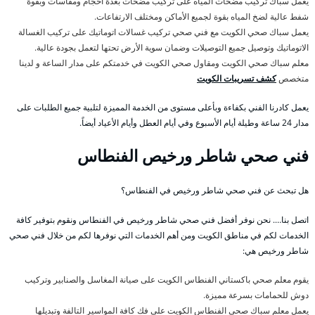
يعمل سباك تركيب مضخات المياه على تركيب مضخات بعدة احجام ومقاسات وبقوة
شفط عالية لضخ المياه بقوة لجميع الأماكن ومختلف الارتفاعات.
يعمل سباك صحي الكويت مع فني صحي تركيب غسالات اتوماتيك على تركيب الغسالة
الاتوماتيك وتوصيل جميع التوصيلات وضمان سوية الأرض تحتها لتعمل بجودة عالية.
معلم سباك صحي الكويت ومقاول صحي الكويت في خدمتكم على مدار الساعة و لدينا
متخصص
كشف تسريبات الكويت
يعمل كادرنا الفني بكفاءة وبأعلى مستوى من الخدمة المميزة لتلبية جميع الطلبات على
مدار 24 ساعة وطيلة أيام الأسبوع وفي أيام العطل وأيام الأعياد أيضاً.
فني صحي شاطر ورخيص الفنطاس
هل تبحث عن فني صحي شاطر ورخيص في الفنطاس؟
اتصل بنا…. نحن نوفر أفضل فني صحي شاطر ورخيص في الفنطاس ونقوم بتوفير كافة
الخدمات لكم في مناطق الكويت ومن أهم الخدمات التي نوفرها لكم من خلال فني صحي
شاطر ورخيص هي:
يقوم معلم صحي باكستاني الفنطاس الكويت على صيانة المغاسل والصنابير وتركيب
دوش للحمامات بسرعة مميزة.
يعمل معلم سباك صحي الفنطاس الكويت على فك كافة المواسير التالفة وتبديلها