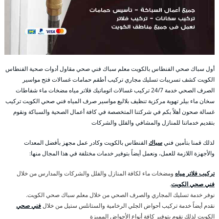
أول سباك صحي الفنطاس بالكويت معلم سباك فني صحي مقاول أدوات صحية الفنطاس
الكويت كشف تسريبات تسليك مجاري تركيب أطقم حمامات غسالات فتح مواسير
الصرف الصحي خدمة 24/7 تركيب غسالات اتوماتيك فلاتر مياه مضخات ماء شفاطات
سخان ماء بيلر تهوية مركزية تنظيف بلاليع مواسير صرف المياه فني صحي الكويت تركيب
غسالة صحون أهلاً بكم في شركتنا المتخصصة في كافة أعمال الصحية والسباكة ونقوم
بتقديم خدماتنا للمنازل والمشافي والفلل والشركات
لذلك قمنا بتأمين فني
سباك
الفنطاس بالكويت وكادر عمل مجهز بأفضل المعدات
والأجهزة اللازمة للعمل، ونعمل أيضاً بتوفير خدمات مختلفة في هذا المجال منها:
تركيب فلاتر مياه
ومضخات ماء لكافة المنازل والفلل والشركات والمدارس من خلال
فني صحي الكويت
.
نوفر خدمة تسليك المجاري والصرف الصحي من خلال معلم سباك صحي الكويت.
نقدم أيضاً خدمة تركيب أحواض الجلي الرخامية والستانلس ستيل من خلال
فني صحي
الكويت لذلك نقوم بتوفير كافة أنواع الأحواض المميزة