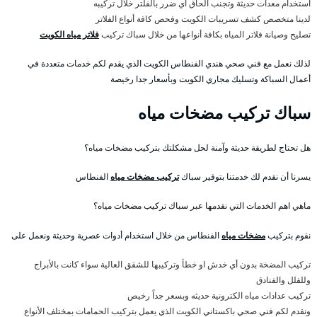
استخدام معدات حديثة وتجنب الحاق أي ضرر بالفلتر خلال تركيبه
لدينا متخصص كشف تسريبات الكويت وفحص كافة أنواع الفلاتر
تصليح وصيانة فلاتر المياه بكافة أنواعها من خلال سباك تركيب
فلاتر مياه الكويت
لذلك نعمل مع فني صحي هندي الفنطاس الكويت الذي يقدم لكم خدمات متعددة في
أعمال السباكة وتسليك مجاري الكويت وبأسعار جدا رخيصة
سباك تركيب مضخات مياه
هل تحتاج لطريقة حديثة وآمنة لحل مشكلتك بتركيب مضخات مياه؟
يسرنا أن نقدم لك خدمتنا بتوفير سباك
تركيب مضخات مياه
الفنطاس
ماهي اهم الخدمات التي نقدمها عبر سباك تركيب مضخات مياه؟
نقوم بتركيب
مضخات مياه
الفنطاس من خلال استخدام أدوات عصرية وحديثة ونعمل على
تركيب المضخة بدون أي خدش او خطأ وتركيبها للشقق العالية سواء كانت بالأبراج
وللفلل والفنادق
تركيب عدادات مياه الكترونية حديثه وبسعر جداً رخيص
ونقدم لكم فني صحي باكستاني الكويت الذي يعمل بتركيب الحمامات بمختلف الأنواع