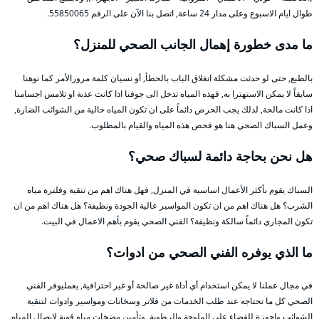
طوال ايام الاسبوع وعلى مدار 24 ساعة, اتصل بنا الآن على الرقم 55850065.
ما مدى خطورة إهمال الجانب الصحي للمنزل؟
بالطبع, حتى لو حدثت مشكلة انغلاق الباب بالحطأ, أو نسيان كلمة مرورالأمر كما نوهنا
سابقاً لا يمكن الاستهترا به, فهذه المياه تدخل الى جوفنا اذا كانت عذبة او تلامس اجسامنا
اذا كانت مالحة, لذلك يجب الحرص دائماً على ان تكون المياه خالية من الشوائب الضارة,
وعمل السباك الصحي هنا هو فحص هذه المياه والقيام بالمطلوب.
هل نحن بحاجة دائمة لسباك صحي؟
السباك يقوم بأكثر الأعمال اساسية في المنزل, فهل هناك اهم من تنقية وفلترة مياه
الشرب؟ هل هناك اهم من ان تكون المواسير عالية الجودة ونظيفة؟ هل هناك اهم من ان
تكون المجاري دائماً سالكة ونظيفة؟ الفني الصحي يقوم بأهم الاعمال في البيت.
ما الذي يوفره الفني الصحي من ادوات؟
في مجال عملنا لا يمكن استخدام أي أداة غير صالحة أو غير احترافية, يعمليوفر الفني
الصحي كل ما تحتاجه عند طلب الخدمات من فلاتر وسخانات ومواسير وادوات لتنقية
الشوائب واجهزة للقضاء على الملوحة والرطوبة, وتأمين مضخات مياه قوية لإيصال المياه