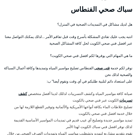
سباك صحي الفنطاس
هل لديك مشاكل في التمديدات الصحية في المنزل؟
انتبه يجب عليك تفادي المشكلة بأسرع وقت قبل تفاقم الأمر …لذلك يمكنك التواصل معنا
عبر افضل فني صحي الكويت لحل كافة المشاكل الصحية
ما هي المهام التي يوفرها لكم افضل فني صحي الكويت؟
نوفر لكم خدمة
فنى صحى
الفنطاس تصليح مواسير المياه وتمديدها وكافة أعمال السباكة
والصحية لذلك نحن
على استعداد دائم لتلبية طلبكم في أي وقت ونقوم أيضا” ب:
صيانة كافة مواسير المياه وكشف التسريبات لذللك لدينا أفضل متخصص
كشف
تسريبات
الكويت عبر فني صحي بالكويت
تصليح خلاطات الماء بكافة أنواعها الأمريكية والألمانية وتوفير القطع اللازمة لها من
خلال خدمة افضل فني صحي بالكويت
تمديد مواسير جديدة وتصليح أي عيب قديم في تمديدات المواسير الأساسية القديمة
لذلك نوفر افضل فني سباك الكويت لهذا الأمر
نقوم بتقديم مشاريع لتمديد وتشطيب مواسير المياه وتمديدات الصرف الصحي من خلال