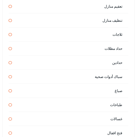
تعقيم منازل
تنظيف منازل
ثلاجات
حداد مظلات
حدادين
سباك أدوات صحية
صباغ
طباخات
غسالات
فتح اقفال