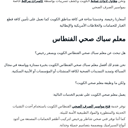
ونحن
مقاول أدوات صحية
الكويت وكشف تسريبات بواسطة
كاميرات مراقبة
خاصة
بمواسير الصرف الصحي
أسعارنا رخيصة. وخدمتنا متاحة في كافة مناطق الكويت كما نعمل على تأمين كافة قطع
الغيار للحمامات والخلاطات الأمريكية والإيطالية
معلم سباك صحي الفنطاس
هل تبحث عن معلم سباك صحي الفنطاس الكويت وبسعر رخيص؟
نحن نقدم لك أفضل معلم سباك صحي الفنطاس الكويت بخبرة ممتازة وواسعة في مجال
السباكة وتمديد التمديدات الصحية لكافة المنشئات أو المؤسسات أو الأبنية السكنية.
ولكن ما وظيفة معلم صحي الكويت؟
يعمل معلم صحي الكويت على تقديم الخدمات التالية:
نوفر خدمة
فتح مواسير الصرف الصحي
الفنطاس الكويت باستخدام أحدث التقنيات
الحديثة والمتطورة والمواد الطبيعية الأمنة للبيئة.
كما أننا نوفر فني صحي شاطر ورخيص لتركيب أطقم الحمامات المصنعة من أجود
أنواع السيراميك ومصممة بتصاميم جميلة وجذابة.