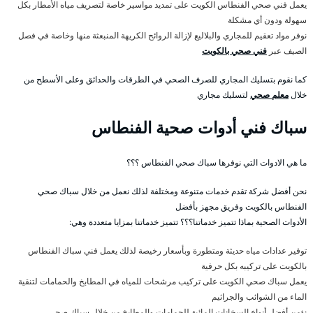
يعمل فني صحي الفنطاس الكويت على تمديد مواسير خاصة لتصريف مياه الأمطار بكل
سهولة ودون أي مشكلة
نوفر مواد تعقيم للمجاري والبلاليع لإزالة الروائح الكريهة المنبعثة منها وخاصة في فصل
الصيف عبر
فني صحي بالكويت
كما نقوم بتسليك المجاري للصرف الصحي في الطرقات والحدائق وعلى الأسطح من
خلال
معلم صحي
لتسليك مجاري
سباك فني أدوات صحية الفنطاس
ما هي الادوات التي نوفرها سباك صحي الفنطاس ؟؟؟
نحن أفضل شركة تقدم خدمات متنوعة ومختلفة لذلك نعمل من خلال سباك صحي
الفنطاس بالكويت وفريق مجهز بأفضل
الأدوات الصحية بماذا تتميز خدماتنا؟؟؟ تتميز خدماتنا بمزايا متعددة وهي:
توفير عدادات مياه حديثة ومتطورة وبأسعار رخيصة لذلك يعمل فني سباك الفنطاس
بالكويت على تركيبه بكل حرفية
يعمل سباك صحي الكويت على تركيب مرشحات للمياه في المطابخ والحمامات لتنقية
الماء من الشوائب والجراثيم
نؤمن أفضل أنواع السخانات المائية للحمامات والمطابخ من خلال سباك صحي