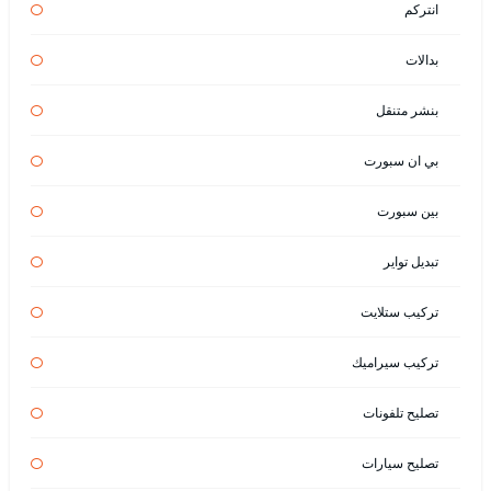
انتركم
بدالات
بنشر متنقل
بي ان سبورت
بين سبورت
تبديل تواير
تركيب ستلايت
تركيب سيراميك
تصليح تلفونات
تصليح سيارات