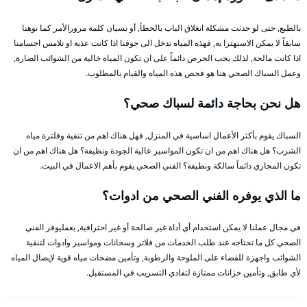
بالطبع, حتى لو حدثت مشكلة انغلاق الباب بالحطأ, أو نسيان كلمة مرورالأمر كما نوهنا
سابقاً لا يمكن الاستهترا به, فهذه المياه تدخل الى جوفنا اذا كانت عذبة او تلامس اجسامنا
اذا كانت مالحة, لذلك يجب الحرص دائماً على ان تكون المياه خالية من الشوائب الضارة,
وعمل السباك الصحي هنا هو فحص هذه المياه والقيام بالمطلوب.
هل نحن بحاجة دائمة لسباك صحي؟
السباك يقوم بأكثر الأعمال اساسية في المنزل, فهل هناك اهم من تنقية وفلترة مياه
الشرب؟ هل هناك اهم من ان تكون المواسير عالية الجودة ونظيفة؟ هل هناك اهم من ان
تكون المجاري دائماً سالكة ونظيفة؟ الفني الصحي يقوم بأهم الاعمال في البيت.
ما الذي يوفره الفني الصحي من ادوات؟
في مجال عملنا لا يمكن استخدام أي أداة غير صالحة أو غير احترافية, يعمليوفر الفني
الصحي كل ما تحتاجه عند طلب الخدمات من فلاتر وسخانات ومواسير وادوات لتنقية
الشوائب واجهزة للقضاء على الملوحة والرطوبة, وتأمين مضخات مياه قوية لإيصال المياه
لأي طابق, وتأمين خزانات ممتازة لتفادي التسريب في المستقبل.