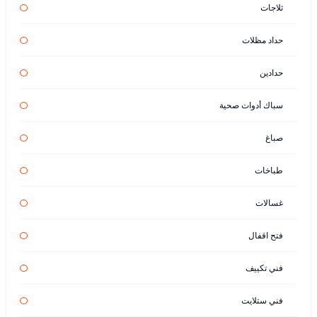
ثلاجات
حداد مظلات
حدادين
سباك أدوات صحية
صباغ
طباخات
غسالات
فتح اقفال
فني تكييف
فني ستلايت