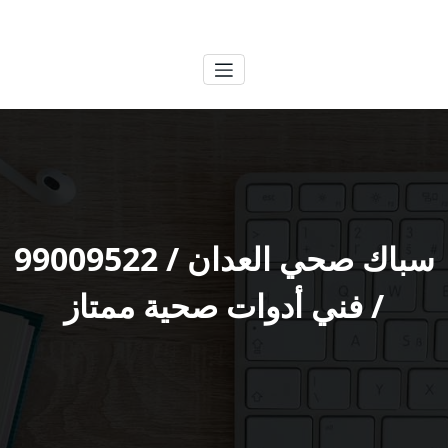
لتجاوز
الكويتية
خدمات وظائف بالكويت
لى
لمحتوى
سباك صحي العدان / 99009522
/ فني أدوات صحية ممتاز