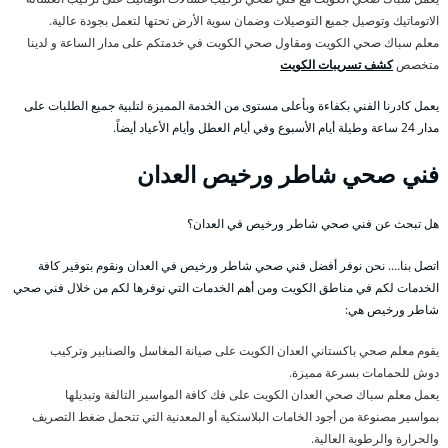
الاتوماتيك وتوصيل جميع التوصيلات وضمان سوية الأرض تحتها لتعمل بجودة عالية.
معلم سباك صحي الكويت ومقاول صحي الكويت في خدمتكم على مدار الساعة و لدينا
متخصص
كشف تسريبات الكويت
يعمل كادرنا الفني بكفاءة وبأعلى مستوى من الخدمة المميزة لتلبية جميع الطلبات على
مدار 24 ساعة وطيلة أيام الأسبوع وفي أيام العطل وأيام الأعياد أيضاً.
فني صحي شاطر ورخيص العدان
هل تبحث عن فني صحي شاطر ورخيص في العدان؟
اتصل بنا…. نحن نوفر أفضل فني صحي شاطر ورخيص في العدان ونقوم بتوفير كافة
الخدمات لكم في مناطق الكويت ومن أهم الخدمات التي نوفرها لكم من خلال فني صحي
شاطر ورخيص هي:
يقوم معلم صحي باكستاني العدان الكويت على صيانة المغاسل والصنابير وتركيب
دوش للحمامات بسرعة مميزة.
يعمل معلم سباك صحي العدان الكويت على فك كافة المواسير التالفة وتبديلها
بمواسير مصنوعة من أجود الخامات البلاستكية أو المعدنية التي تتحمل ضغط التصريف
والحرارة والرطوبة العالية.