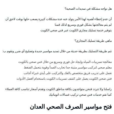
هل تواجه مشكلة في تمديدات الصحية؟
أن عدم إعطاء أهمية لهذا الأمر يتولد عنه عدة مشكلات كبيرة يصعب حلها بوقت لاحق أن
لم يتم معالجتها بشكل فوري وسريع لذلك قمنا
بتوفير خدمة تسليك مجاري الكويت عبر فني صحي الكويت
ماهي طريقة تسليك المجاري؟
تتم طريقة التسليك بطريقة حديثة من خلال تمديد مواسير جديدة وتصليح أي ضرر ونقوم ب:
معالجة تسريبات المياه وايجاد حل فوري وسريع من خلال فني صحي بالكويت
معلم صحي لتركيب مواسير متينة جدا تحارب الصدأ وقوية بتحمل الضغط
نعمل على تدريب فريق متخصص بالفك والتركيب على أيدي خبراء أجانب
فني صحي الكويت يعمل على كشف تسريبات الكويت باستخدام أفضل الأدوات
راسلنا ولا تتردد فنحن متواجدون بكافة مناطق الكويت ونقدم أسعار تناسب كافة العملاء
كما نقم خدمات فني صحي تركيب غسالات اتوماتيك
فتح مواسير الصرف الصحي العدان