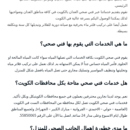
الرئيسي.
نقوم بتقديم خدماتنا عبر فني صحي العدان بالكويت في كافة مناطق العدان وضواحيها
لذلك يمكننا الوصول اليكم بسرعة عالية في الكويت
نعمل أيضا على تركيب فلتر ماء بحرفية مع صيانة دورية للفلاتر وتبديلها كل سنة وبتكلفة
بسيطة.
ما هي الخدمات التي يقوم بها فني صحي؟
يقوم فني صحي الكويت بكافة الخدمات التي تصلها المياه سواء كانت المياه المالحة او
الحلوة, فأمر المياه حساس جداً لا يمكن الاستهانه به, لذلك نعمل على تركيب فلاتر مياه
وتحليتها وتنظيف المواسير وتسليك مجاري حتى تصل المياه بافضل شكل للمنزل.
هل خدمات فني صحي متاحة بكل محافظات الكويت؟
نعم, يوجد لدينا نجارين محترفين يعملون في جميع محافظات الكويتبكل وبكل تأكيد,
فخدمات فني صحي الكويت تصل لكل محافظة من المحافظات الست في الكويت
(العاصمة – حولي – الاحمدي – الفروانية – مبارك الكبير – الجهراء), ولجميع المناطق
طوال ايام الاسبوع وعلى مدار 24 ساعة, اتصل بنا الآن على الرقم 55850065.
ما مدى خطورة إهمال الجانب الصحي للمنزل؟