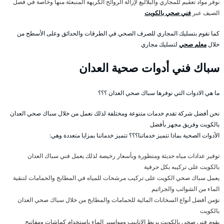
نوفر مواد تعقيم للمجاري والبلاليع لإزالة الروائح الكريهة المنبعثة منها وخاصة في فصل
الصيف عبر
فني صحي بالكويت
كما نقوم بتسليك المجاري للصرف الصحي في الطرقات والحدائق وعلى الأسطح من
خلال
معلم صحي
لتسليك مجاري
سباك فني أدوات صحية العدان
ما هي الادوات التي نوفرها سباك صحي العدان ؟؟؟
نحن أفضل شركة تقدم خدمات متنوعة ومختلفة لذلك نعمل من خلال سباك صحي العدان
بالكويت وفريق مجهز بأفضل
الأدوات الصحية بماذا تتميز خدماتنا؟؟؟ تتميز خدماتنا بمزايا متعددة وهي:
توفير عدادات مياه حديثة ومتطورة وبأسعار رخيصة لذلك يعمل فني سباك العدان
بالكويت على تركيبه بكل حرفية
يعمل سباك صحي الكويت على تركيب مرشحات للمياه في المطابخ والحمامات لتنقية
الماء من الشوائب والجراثيم
نؤمن أفضل أنواع السخانات المائية للحمامات والمطابخ من خلال سباك صحي العدان
بالكويت
يقوم فني صحي بالكويت بربط الانابيب ومواسير الماء باستخدام كماشات ومفاتيح