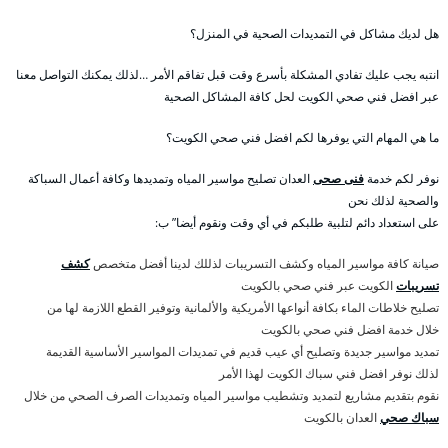
هل لديك مشاكل في التمديدات الصحية في المنزل؟
انتبه يجب عليك تفادي المشكلة بأسرع وقت قبل تفاقم الأمر …لذلك يمكنك التواصل معنا
عبر افضل فني صحي الكويت لحل كافة المشاكل الصحية
ما هي المهام التي يوفرها لكم افضل فني صحي الكويت؟
نوفر لكم خدمة
فنى صحى
العدان تصليح مواسير المياه وتمديدها وكافة أعمال السباكة
والصحية لذلك نحن
على استعداد دائم لتلبية طلبكم في أي وقت ونقوم أيضا” ب:
صيانة كافة مواسير المياه وكشف التسريبات لذللك لدينا أفضل متخصص
كشف
تسريبات
الكويت عبر فني صحي بالكويت
تصليح خلاطات الماء بكافة أنواعها الأمريكية والألمانية وتوفير القطع اللازمة لها من
خلال خدمة افضل فني صحي بالكويت
تمديد مواسير جديدة وتصليح أي عيب قديم في تمديدات المواسير الأساسية القديمة
لذلك نوفر افضل فني سباك الكويت لهذا الأمر
نقوم بتقديم مشاريع لتمديد وتشطيب مواسير المياه وتمديدات الصرف الصحي من خلال
سباك صحي
العدان بالكويت