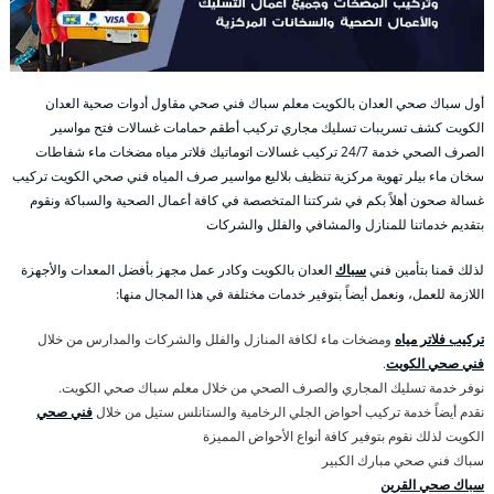
أول سباك صحي العدان بالكويت معلم سباك فني صحي مقاول أدوات صحية العدان
الكويت كشف تسريبات تسليك مجاري تركيب أطقم حمامات غسالات فتح مواسير
الصرف الصحي خدمة 24/7 تركيب غسالات اتوماتيك فلاتر مياه مضخات ماء شفاطات
سخان ماء بيلر تهوية مركزية تنظيف بلاليع مواسير صرف المياه فني صحي الكويت تركيب
غسالة صحون أهلاً بكم في شركتنا المتخصصة في كافة أعمال الصحية والسباكة ونقوم
بتقديم خدماتنا للمنازل والمشافي والفلل والشركات
لذلك قمنا بتأمين فني
سباك
العدان بالكويت وكادر عمل مجهز بأفضل المعدات والأجهزة
اللازمة للعمل، ونعمل أيضاً بتوفير خدمات مختلفة في هذا المجال منها:
تركيب فلاتر مياه
ومضخات ماء لكافة المنازل والفلل والشركات والمدارس من خلال
فني صحي الكويت
.
نوفر خدمة تسليك المجاري والصرف الصحي من خلال معلم سباك صحي الكويت.
نقدم أيضاً خدمة تركيب أحواض الجلي الرخامية والستانلس ستيل من خلال
فني صحي
الكويت لذلك نقوم بتوفير كافة أنواع الأحواض المميزة
سباك فني صحي مبارك الكبير
سباك صحي القرين