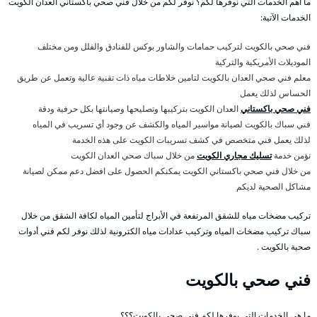
ما أهم الخدمات التي نوفرها لكم؟ نوفر لكم من خلال فني صحي باكستاني العدان الكويت
الخدمات الآتية:
فني صحي بالكويت لتركيب حمامات والشاور بوكس للفنادق والفلل ومن مختلف
الموديلات الأمريكية والتركية
معلم فني صحي العدان بالكويت لتامين خلاطات مياه ذات تقنية عالية وتعمل عن طريق
الحساس لذلك يعمل
فني صحي باكستاني
العدان الكويت بتركيبها وتصليحها وصيانتها بكل حرفية ودقة
فني سباك بالكويت لصيانة مواسير المياه والكشف عن وجود أي تسريب في المياه
لذلك يعمل فني متخصص في كشف تسريبات الكويت على هذه الخدمة
نؤمن خدمة
تسليك مجاري الكويت
من خلال سباك صحي العدان الكويت
من خلال فني صحي باكستاني الكويت يمكنكم الحصول على افضل دعم ممكن لصيانة
مشاكل الصحية لديكم
تركيب مضخات مياه للشقق المرتفعة في الأبراج لتأمين المياه لكافة الشقق من خلال
سباك تركيب مضخات المياه وتركيب عدادات مياه الكترونية لذلك نوفر لكم فني أدوات
صحية بالكويت .
فني صحي بالكويت
ما هي الخدمات التي يوفرها لكم فني صحي بالكويت؟؟؟