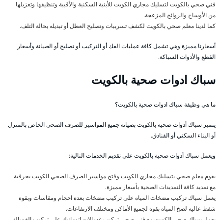
فني صحي بالكويت لتسليك مجاري الكويت للأبنية السكنية والأقبية وتنظيفها وتعزيلها
من الأوساخ والروائح المزعجة.
كما لدينا معلم صحي بالكويت لكشف تسريبات وتصليح العطل أو تبديله بحالة التلف.
أسعارنا مميزة وهي تشمل كافة عمليات الفك أو التركيب أو تصليح أو الصيانة وأسعار
القطع والأدوات السباكة.
سباك ادوات صحية بالكويت
ما هي وظيفة سباك ادوات صحية بالكويت؟
يتميز سباك أدوات صحية بالكويت بصيانة جميع المواسير للصرف الصحي الخاص بالمنزل
أو البناء السكني أو الفنادق.
ويعمل سباك أدوات صحية بالكويت على تقديم الخدمات التالية:
يقوم معلم صحي بتسليك مجاري الكويت وفتح مواسير الصرف الصحي الكويت بحرفية
مع تمديد كافة التمديدات الصحية بأسعار مميزة.
يعمل سباك تركيب مضخات المياه على تركيب مضخات بعدة احجام ومقاسات وبقوة
شفط عالية لضخ المياه بقوة لجميع الأماكن ومختلف الارتفاعات.
يعمل سباك صحي الكويت مع فني صحي تركيب غسالات اتوماتيك على تركيب الغسالة