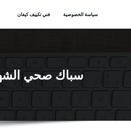
الكويتية
لتجاوز
خدمات وظائف بالكويت
لى
سياسة الخصوصية
فني تكييف كيفان
لمحتوى
سباك صحي الشهداء / 99009522 / فني أدو