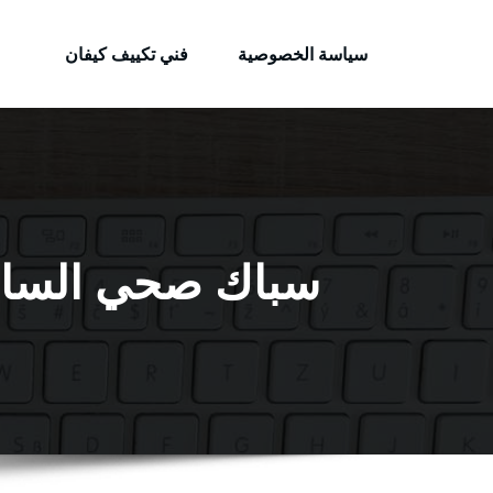
الكويتية
لتجاوز
خدمات وظائف بالكويت
لى
سياسة الخصوصية
فني تكييف كيفان
لمحتوى
سباك صحي السالمي / 99009522 / فني أدو