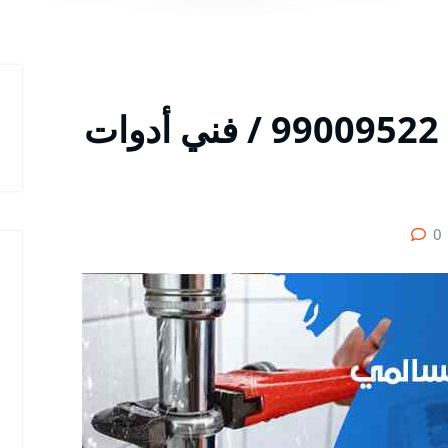
سباك صحي السالمي / 99009522 / فني أدوات
0