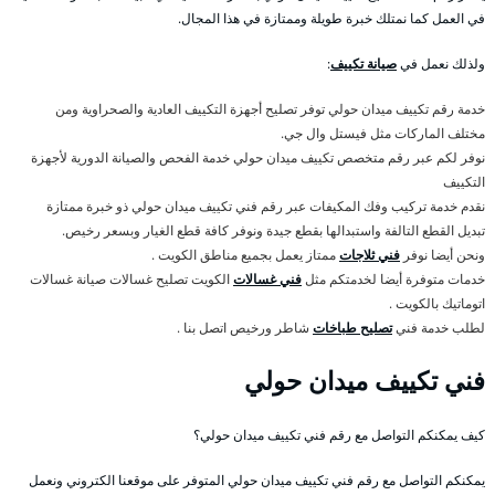
في العمل كما نمتلك خبرة طويلة وممتازة في هذا المجال.
ولذلك نعمل في
صيانة تكييف
:
خدمة رقم تكييف ميدان حولي توفر تصليح أجهزة التكييف العادية والصحراوية ومن
مختلف الماركات مثل فيستل وال جي.
نوفر لكم عبر رقم متخصص تكييف ميدان حولي خدمة الفحص والصيانة الدورية لأجهزة
التكييف
نقدم خدمة تركيب وفك المكيفات عبر رقم فني تكييف ميدان حولي ذو خبرة ممتازة
تبديل القطع التالفة واستبدالها بقطع جيدة ونوفر كافة قطع الغيار وبسعر رخيص.
ونحن أيضا نوفر
فني ثلاجات
ممتاز يعمل بجميع مناطق الكويت .
خدمات متوفرة أيضا لخدمتكم مثل
فني غسالات
الكويت تصليح غسالات صيانة غسالات
اتوماتيك بالكويت .
لطلب خدمة فني
تصليح طباخات
شاطر ورخيص اتصل بنا .
فني تكييف ميدان حولي
كيف يمكنكم التواصل مع رقم فني تكييف ميدان حولي؟
يمكنكم التواصل مع رقم فني تكييف ميدان حولي المتوفر على موقعنا الكتروني ونعمل