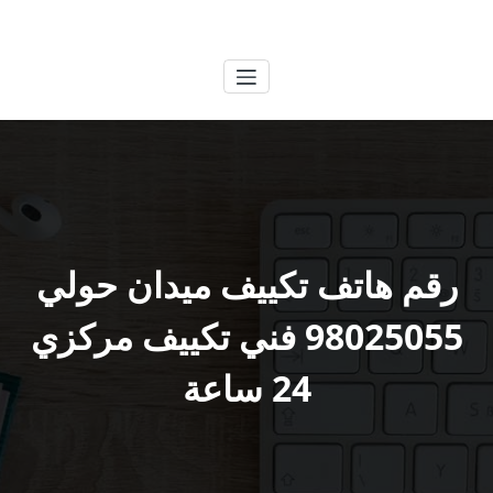
لتجاوز
الكويتية
خدمات وظائف بالكويت
لى
لمحتوى
رقم هاتف تكييف ميدان حولي
98025055 فني تكييف مركزي
24 ساعة