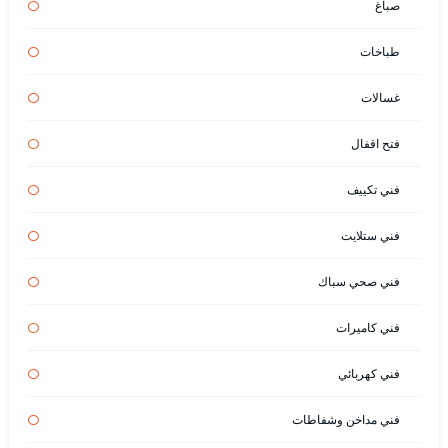
صباغ
طباخات
غسالات
فتح اقفال
فني تكييف
فني ستلايت
فني صحي سباك
فني كاميرات
فني كهربائي
فني مداخن وشفاطات