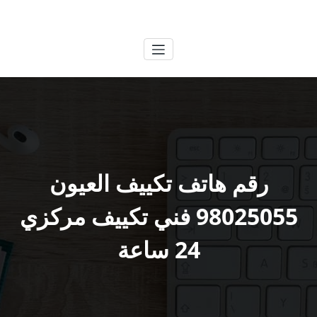
لتجاوز
الكويتية
خدمات وظائف بالكويت
لى
لمحتوى
رقم هاتف تكييف العيون
98025055 فني تكييف مركزي
24 ساعة