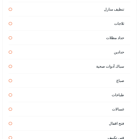
تنظيف منازل
ثلاجات
حداد مظلات
حدادين
سباك أدوات صحية
صباغ
طباخات
غسالات
فتح اقفال
فني تكييف