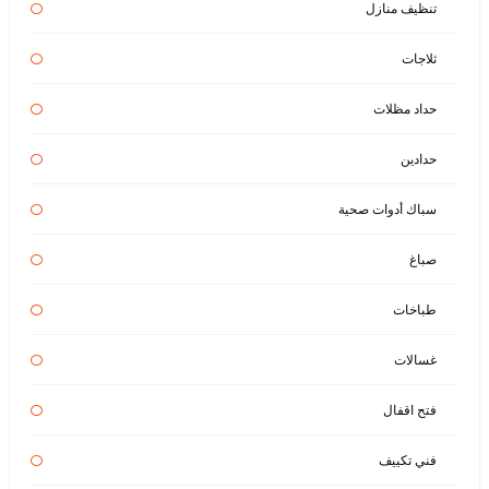
تنظيف منازل
ثلاجات
حداد مظلات
حدادين
سباك أدوات صحية
صباغ
طباخات
غسالات
فتح اقفال
فني تكييف