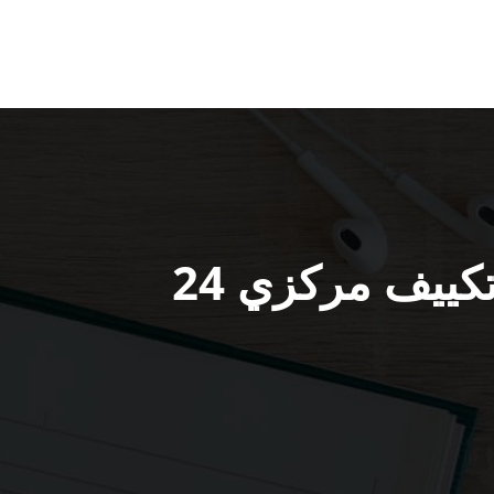
رقم هاتف تكييف السالمية 98025055 فني تكييف مركزي 24