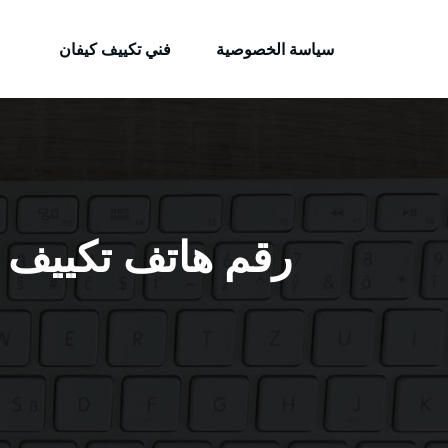
الكويتية
لتجاوز
خدمات وظائف بالكويت
لى
سياسة الخصوصية
فني تكييف كيفان
لمحتوى