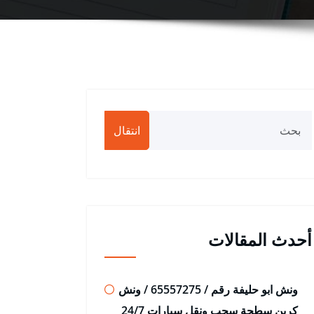
انتقال
أحدث المقالات
ونش ابو حليفة رقم / 65557275 / ونش
كرين سطحة سحب ونقل سيارات 24/7