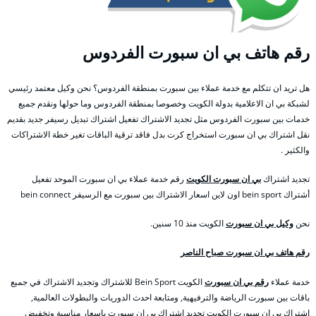
رقم هاتف بي ان سبورت الفردوس
هل تريد ان تتكلم مع خدمة عملاء بين سبورت بمنطقة الفردوس؟ نحن وكيل معتمد رئيسي
لشبكة بي ان الاعلامية بدولة الكويت وخصوصا بمنطقة الفردوس وما حولها ونقدم جميع
خدمات بين سبورت الفردوس مثل تجديد الاشتراك تفعيل اشتراك تبديل رسيفر جديد بقديم
نقل اشتراك بي ان سبورت استخراج كرت بدل فاقد ترقية الباقات تغير خطة الاشتراكات
والكثير .
تجديد اشتراك
بي ان سبورت الكويت
رقم خدمة عملاء بي ان سبورت الموحد تفعيل
أشتراك bein sport اون لاين اسعار الاشتراك بين سبورت مع الرسيفر bein connect
نحن
وكيل بي ان سبورت
الكويت منذ 10 سنين.
رقم هاتف بي ان سبورت صباح الناصر
خدمة عملاء
رقم بي ان سبورت
الكويت Bein Sport للاشتراك وتجديد الاشتراك في جميع
باقات بين سبورت الرياضة والترفيهية, ومتابعة احدث الدوريات والبطولات العالمية,
اشتراك بي ان سبورت الكويت تجديد اشتراك بي ان سبورت باسعار مناسبة وتخفيض