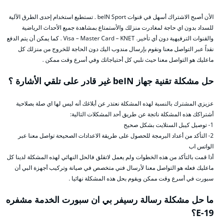
الأن أصبح الاشتراك أسهل في قنوات beIN Sport . تستطيع استخدام إحدى الطرق الآلية
للسداد بدون اي حاجة لمغادرت منزلك والأستمتاع بمشاهدة جميع الأحداث الرياضية
والقنوات الترفيهية دون أي تأخير. Visa – Master Card – KNET . كما يمكن أن يتم الدفع
نقداً عبر التواصل معنا ونقوم بإرسال مندوب اليك دون الحاجة للخروج من منزلك كل
ماعليك هو التواصل معنا حيث نلبي كل أحتياجاتك وفي أسرع وقت ممكن .
حل مشكلة تقنية جهاز beIN غير قادر على تلقي الأشارة ؟
عزيزي المشترك بالنسبة لهذه المشكلة نعتذر عن أبلاغك أنه ليس لها اي صلة بصلاحية
أشتراكك هذه المشكلة ناتجة عن طريق أحد المشكلات التالية:
1- توصيل كيبل الستلايت بشكل صحيح
2- التأكد من أعداد البرمجة للحصول على طريقة الاعدادات الصحيحة تواصل معنا عبر
الواتس اب
أذا قمت بالتأكد من هذه الخطوات ولم يعمل لاتقلق فالحل النهائي لهذه المشكلة لدينا كل
ماعليك فعله هو التواصل معنا لأرسال فني متخصص في صيانة وتركيب أجهزة البي أن
سبورت في أسرع وقت ممكن ويقوم بحل هذه المشكلة نهائيا .
ما حل مشكلة رسالة رسيفر بي ان سبورت الخدمة مشفره
E-19؟