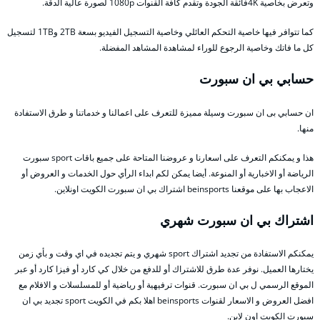
وتعرض بخاصية 4Kفائقة الجودة وتقدم كافة القنوات 1080p لصورة عالية الدقة.
كما تتوافر فيها خاصية التحكم العائلي وخاصية التسجيل الفيديو بسعة 2TB و1TB لتسجيل
كل ما فاتك وخاصية الرجوع للوراء لمشاهدة المشاهد المفضلة.
حسابي بي ان سبورت
ان حسابي بى ان سبورت وسيلة مميزة للتعرف على اعمالنا و خدماتنا و طرق الاستفادة
منها.
هذا و يمكنكم التعرف على اسعارنا و عروضنا المتاحة على جميع باقات sport سبورت
الرياضة أو الاخبارية أو المنوعة. أيضا يمكن لكم ابداء الرأي حول الخدمات و العروض أو
الاعجاب بها على موقعنا beinsports اشتراك بي ان سبورت الكويت اونلاين.
اشتراك بي ان سبورت شهري
يمكنكم الاستفادة من تجديد اشتراك sport شهري و يتم تجديده في اي وقت و بأي زمن
يختارها العميل. نوفر عدة طرق للاشتراك أو للدفع من خلال كي كارد أو فيزا كارد أو عبر
الموقع الرسمي ل بي ان سبورت. قنوات ترفيهية أو رياضية أو للمسلسلات و الافلام مع
افضل العروض و الاسعار لقنوات beinsports اهلا بكم في الكويت sport تجديد بي ان
سبورت الكويت اون لاين.