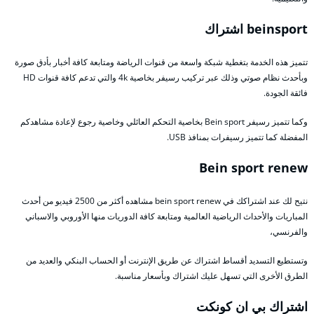
beinsport اشتراك
تتميز هذه الخدمة بتغطية شبكة واسعة من قنوات الرياضة ومتابعة كافة أخبار بأدق صورة
وبأحدث نظام صوتي وذلك عبر تركيب رسيفر بخاصية 4k والتي تدعم كافة قنوات HD
فائقة الجودة.
وكما تتميز رسيفر Bein sport بخاصية التحكم العائلي وخاصية رجوع لإعادة مشاهدكم
المفضلة كما تتميز رسيفرات بمنافذ USB.
Bein sport renew
نتيح لك عند اشتراكك في bein sport renew مشاهده أكثر من 2500 فيديو من أحدث
المباريات والأحداث الرياضية العالمية ومتابعة كافة الدوريات منها الأوروبي والاسباني
والفرنسي،
وتستطيع التسديد أقساط اشتراك عن طريق الإنترنت أو الحساب البنكي والعديد من
الطرق الأخرى التي تسهل عليك اشتراك وبأسعار مناسبة.
اشتراك بي ان كونكت