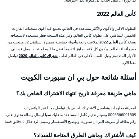
كل دورة أن تنقل أحداث كل مباراة بكل احترافية.
كأس العالم 2022
البطولة الأكبر والأقوى والأكثر مشاهدة في العالم, تجتمع فيه أقوى منتخبات القارات
الخمس, لتتنافس على بطولة كأس العالم, وفي هذه النسخة قطر مستعدة لاستضافة
نسخة
كأس العالم 2022
بملاعب رائعة وأجواء حماسية ومميزة, سيلتقي 32 منتخب من
جميع أنحاء العالم, ويكون كل لاعب جاهز لتقديم أفضل ما لديه لمنتخبه ليصل فيه إلى
الأدوار المتقدمة, ونيل اللقب الأغلى في العالم لطب
اشتراك كاس العالم 2020
تواصل
معنا الان.
أسئلة شائعة حول بي ان سبورت الكويت
ماهي طريقة معرفة تاريخ انتهاء الاشتراك الخاص بك؟
لمعرفة معلومات وتفاصيل الاشتراك الخاص بك تواصل معانا عبر الواتس اب
0096566001509 وسيتم تقديم كامل المساعدة ماعليك سوا ارسال رسالة تحتوي على
رقم بطاقة أو شريحة البي ان سبورت وتوضيح الأستفسار وسيتم الرد خلال 5 دقائق فقط
كيف الأشتراك وماهي الطرق المتاحة للسداد؟