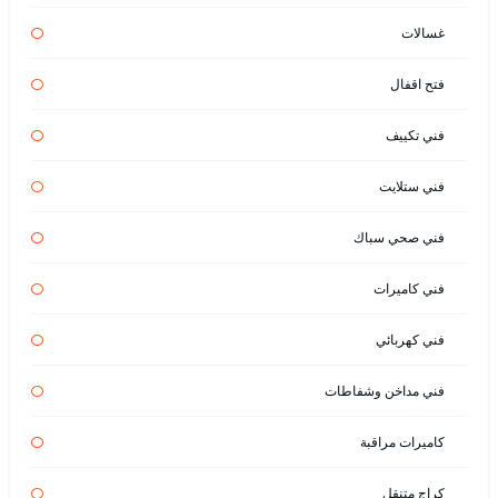
غسالات
فتح اقفال
فني تكييف
فني ستلايت
فني صحي سباك
فني كاميرات
فني كهربائي
فني مداخن وشفاطات
كاميرات مراقبة
كراج متنقل