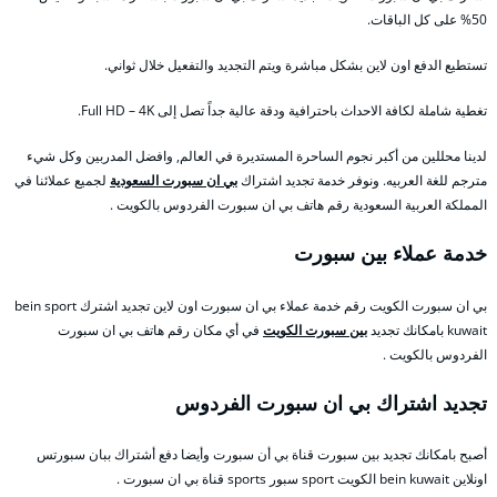
50% على كل الباقات.
تستطيع الدفع اون لاين بشكل مباشرة ويتم التجديد والتفعيل خلال ثواني.
تغطية شاملة لكافة الاحداث باحترافية ودقة عالية جداً تصل إلى Full HD – 4K.
لدينا محللين من أكبر نجوم الساحرة المستديرة في العالم, وافضل المدربين وكل شيء
مترجم للغة العربيه. ونوفر خدمة تجديد اشتراك
بي ان سبورت السعودية
لجميع عملائنا في
المملكة العربية السعودية رقم هاتف بي ان سبورت الفردوس بالكويت .
خدمة عملاء بين سبورت
بي ان سبورت الكويت رقم خدمة عملاء بي ان سبورت اون لاين تجديد اشترك bein sport
kuwait بامكانك تجديد
بين سبورت الكويت
في أي مكان رقم هاتف بي ان سبورت
الفردوس بالكويت .
تجديد اشتراك بي ان سبورت الفردوس
أصبح بامكانك تجديد بين سبورت قناة بي أن سبورت وأيضا دفع أشتراك ببان سبورتس
اونلاين bein kuwait الكويت sport سبور sports قناة بي ان سبورت .