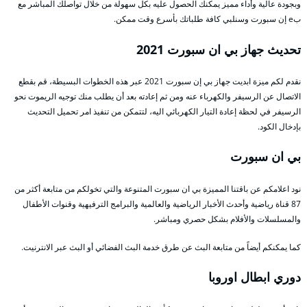
وبجودة عالية وأداء مميز يمكنك الحصول عليه بكل سهولة من خلال تواصلك المباشر مع
بe إن سبورت وسنلبي كافة طلباتك بأسرع وقت ممكن.
تحديث جهاز بي ان سبورت 2021
نقدم لكم ميزة ابديت جهاز بي إن سبورت 2021 عبر هذه الخطوات البسيطة، قم بقطع
الاتصال عن الرسيفر والكهرباء عنه ومن ثم إعادته بعد أن يطلب منك توجيه الريموت نحو
الرسيفر في لحظة إعادة التيار الكهربائي اليه، لتتمكن من تنفيذ امر تحميل التحديث
بإدخال الكود.
بي ان سبورت
نود اعلامكم عن باقتنا المميزة بي ان سبورت المتنوعة والتي تخولكم من متابعة أكثر من
87 قناة رياضية وأحدث الأخبار الرياضية والعالمية والبرامج الترفيهية وقنوات الأطفال
والمسلسلات والأفلام بشكل حصري ومباشر.
كما يمكنكم أيضاً من متابعة البث عن طرق خدمة البث الفضائي أو البث عبر الانترنيت.
دوري ابطال اوروبا