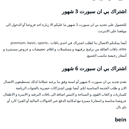
اشتراك بي ان سبورت 3 شهور
للحصول على تجديد بي ان سبورت 3 شهور ما عليكم الا زيارة احد فروعنا أو الدخول الى
موقعنا على الانترنت.
أيضا يمكنكم الاتصال بنا لطلب اشتراك في احدى باقات: premium، basic، sports،
elite، باقات العائلة من برامج ترفيهية و مسلسلات و افلام. تخفيضات و عروض مستمرة و
أسعار رخيصة تناسب الجميع.
اشتراك بي ان سبورت 6 شهور
نقدم تجديد بي ان سبورت 6 شهور أو لسنة وفق ما يرغبه عملائنا لذلك تستطيعون الاتصال
الان و طلب الخدمة المناسبة لكم. أيضا نؤمن اشتراكات حصرية بالقنوات الرياضة
للمباريات و العاب القوى و السباحة و التنس اضافة الى باقات الترفيه و الاسرة و الاطفال.
عروضنا مناسبة و اسعارنا مميزة مع امكانية الدفع عبر الحوالات المالية أو الفيزا كارد أو
باي بال.
bein