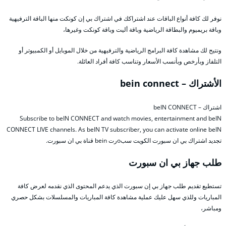
نوفر لك كافة أنواع الباقات عند اشتراكك في اشتراك بي إن كونكت منها الباقة الترفيهية
وباقة بريميوم والبطاقة الرياضية وباقة أليت وباقة كونكت وغيرها،
ونتيح لك مشاهدة كافة البرامج الرياضية والترفيهية من خلال الموبايل أو الكمبيوتر أو
التلفاز وبأرخص وبأنسب الأسعار وتناسب كافة أفراد العائلة.
الأشتراك – bein connect
اشتراك – beIN CONNECT
Subscribe to beIN CONNECT and watch movies, entertainment and beIN
CONNECT LIVE channels. As beIN TV subscriber, you can activate online beIN
تجديد اشتراك بي ان سبورت الكويت سبoرت bein قناة بي ان سبورت.
طلب جهاز بي ان سبورت
تستطيع تقديم طلب جهاز بي إن سبورت الذي يدعم المحتوى الذي نقدمه لعرض كافة
المباريات وللذي سهل عليك عملية مشاهدة كافة المباريات والمسلسلات بشكل حصري
ومباشر،