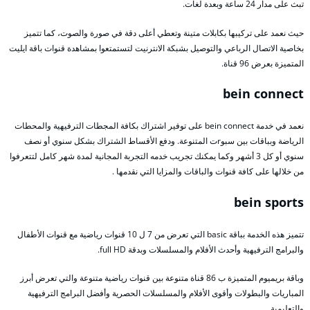
تبث على مدار 24 ساعة وبعدة لغات.
حيث نعمد على تركيبها بكابلات متينة وتعطي أعلى دقة في صورة والصوت، كما تتميز
بخاصية الاتصال الرباعي والتوصيل بشبكة الانترنيت لتستمتعوا بمشاهدة قنوات باقة ايليت
المتميزة بعرض 96 قناة.
bein connect
نعمد في خدمة bein connect على توفير اشتراك بكافة المجطات الترفيهية والمحطات
الرياضة وبباقات بين سبوrت المتنوعة. ودفع الأقساط الشتراك بشكل سنوي أو نصف
سنوي أو كل 3 أشهر وكما يمكنك تجريب خدمه التجربة المجانية لمدة شهر كامل لتتعرفوا
من خلالها على كافة قنوات والباقات والمزايا التي نقدمها .
bein sports
تتميز هذه الخدمة بباقة basic التي تعرض من 7 ل 10 قنوات رياضية مع قنوات الأطفال
والبرامج الترفيهية وأحدث الأفلام والمسلسلات وبدقة full HD.
وباقة بريميوم المتميزة ب 86 قناة متنوعة بين قنوات رياضية متنوعة والتي تعرض أبرز
المباريات والبطولات وأقوى الأفلام والمسلسلات الحصرية وأفضل البرامج الترفيهية
والتعليمية.