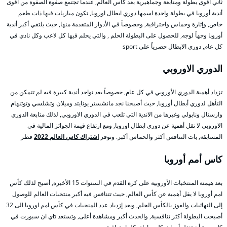
ثاني أقوى بطولة ومتابعة وجماهيرية بعد كأس العالم, عندما تجتمع صفوة الصفوة من أقوى
أندية أوروبا في بطولة واحدة اسمها دوري ابطال اوروبا, تكون مباريات فيها ذات طعم
خاص, وإثارة وحماس واحترافية, وخصوصاً في الأدوار المتقدمة منها, حيث يلتقي أكبر أندية
أوروبا وجهاً لوجه, للحصول على البطولة الحلم , والتي يحلم فيها كل لاعب وكل نادي في
كل عام, دوري الابطال حصرياً على sport
الدوري الاوروبي
تزداد أهمية الدوري الأوروبي في كل عام, خصوصاً بعد تواجد أندية كبيرة فيه لم تتمكن من
التأهل لدوري أبطال أوروبا, حيث أصبحنا نجد مانشستر يونايتد وميلان وتشلسي وتوتنهام
وارسنال ونابولي وغيرها من الاندية التي تلعب في الدوري الاوروبي, لذلك متابعة الدوري
الاوروبي لا تقل أهمية عن دوري ابطال اوروبا, ومع ارتفاع قيمة الجوائز المالية في
المسابقة, بات التنافس أكثر والحماس أكبر. ونوفر
اشتراك كاس العالم 2022
قطر
كاس أمم أوروبا
بعد هيمنة المنتخبات الأوروبية على كرة القدم في السنوات 15 الأخيرة, أصبح لذلك كأس
امم أوروبا لا يقل أهمية عن كأس العالم, حيث تتنافس فيه أكبر منتخبات العالم للوصول
إلى النهائيات والفوز بالكأس الحلم, وبعد إزدياد عدد المنخبات في كأس امم اوروبا الى 32
أصبحت البطولة أكثر تنافسية, والحدث أكبر ومشاهدة أعلى, وتستعد bي ان سبورت في