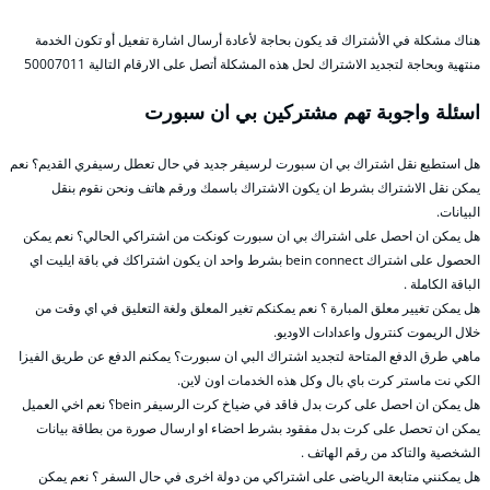
هناك مشكلة في الأشتراك قد يكون بحاجة لأعادة أرسال اشارة تفعيل أو تكون الخدمة
منتهية وبحاجة لتجديد الاشتراك لحل هذه المشكلة أتصل على الارقام التالية 50007011
اسئلة واجوبة تهم مشتركين بي ان سبورت
هل استطيع نقل اشتراك بي ان سبورت لرسيفر جديد في حال تعطل رسيفري القديم؟ نعم
يمكن نقل الاشتراك بشرط ان يكون الاشتراك باسمك ورقم هاتف ونحن نقوم بنقل
البيانات.
هل يمكن ان احصل على اشتراك بي ان سبورت كونكت من اشتراكي الحالي؟ نعم يمكن
الحصول على اشتراك bein connect بشرط واحد ان يكون اشتراكك في باقة ايليت اي
الباقة الكاملة .
هل يمكن تغيير معلق المبارة ؟ نعم يمكنكم تغير المعلق ولغة التعليق في اي وقت من
خلال الريموت كنترول واعدادات الاوديو.
ماهي طرق الدفع المتاحة لتجديد اشتراك البي ان سبورت؟ يمكنم الدفع عن طريق الفيزا
الكي نت ماستر كرت باي بال وكل هذه الخدمات اون لاين.
هل يمكن ان احصل على كرت بدل فاقد في ضياخ كرت الرسيفر bein؟ نعم اخي العميل
يمكن ان تحصل على كرت بدل مفقود بشرط احضاء او ارسال صورة من بطاقة بيانات
الشخصية والتاكد من رقم الهاتف .
هل يمكنني متابعة الرياضى على اشتراكي من دولة اخرى في حال السفر ؟ نعم يمكن