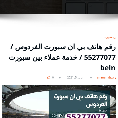
بين سبورت
رقم هاتف بي ان سبورت الفردوس /
55277077 / خدمة عملاء بين سبورت
bein
بواسطة ammar
أبريل 5, 2021
0