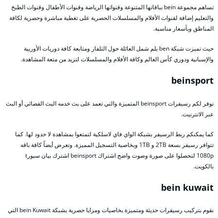
تساهم مجموعة bein بباقاتها المتنوعة وقنواتها الرياضة وقنوات الأطفال وقنوات الطبخ
والتعليم إضافة لقنوات الأفلام والمسلسلات الحصرية على تغطية مباشرة وحصرية لكافة
المناطق وبأسعار مناسبة.
حيث تميزت شبكة ben بلم شمل العائلة حول التلفاز ومتابعة كافة دوريات الأوربية
والإسبانية ودوري كأس العالم وكافة الأفلام والمسلسلات لتزيد من متعة المشاهدة.
beinsport
نوفر لكم رسيفرات beinsport المتميزة والتي تعمد على بث خدمه البث الفضائي أو البث
عبر الانترنيت.
كما يمكنكم ربط الرسيفر بشبكة الواي فاي لاسلكية لتمتعوا بمشاهدة لا حدود لها. كما
تتوافر رسيفر بسعة 2TB و 1TB وبخاصية التسجيل المميزة. وتعرض أيضاً كافة باقه
1080p لتحصلوا على صورة وصوت واضح اشتراك beinsport اشترك بيان سبورt
بالكويت.
bein kuwait
نقوم بتركيب رسيفرات حديثة ومتميزة بخاصيات ومزايا حصرية بشبكة bein Kuwait التي