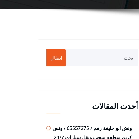
انتقال
أحدث المقالات
ونش ابو حليفة رقم / 65557275 / ونش
كرين سطحة سحب ونقل سيارات 24/7