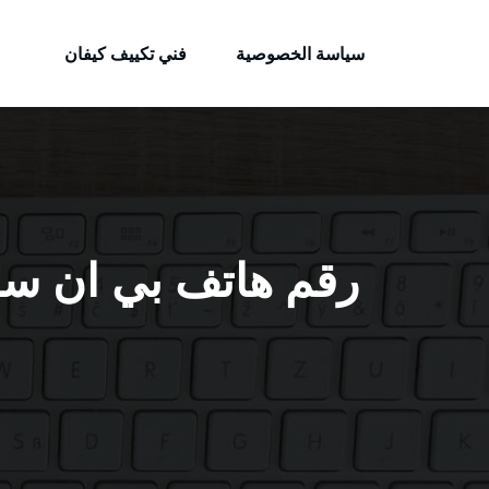
الكويتية
لتجاوز
خدمات وظائف بالكويت
لى
سياسة الخصوصية
فني تكييف كيفان
لمحتوى