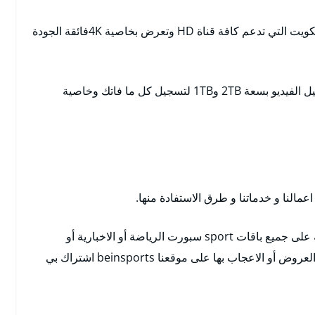
نعمل على تركيب لكم أحدث الرسيفرات بين سبور الكويت التي تدعم كافة قناة HD وتعرض بخاصية 4Kفائقة الجودة
كما تتوافر فيها خاصية التحكم العائلي وخاصية التسجيل الفيديو بسعة 2TB و1TB لتسجيل كل ما فاتك وخاصية
لنا و خدماتنا و طرق الاستفادة منها.
هذا و يمكنكم التعرف على اسعارنا و عروضنا المتاحة على جميع باقات sport سبورت الرياضة أو الاخبارية أو
المنوعة. أيضا يمكن لكم ابداء الرأي حول الخدمات و العروض أو الاعجاب بها على موقعنا beinsports اشتراك بي