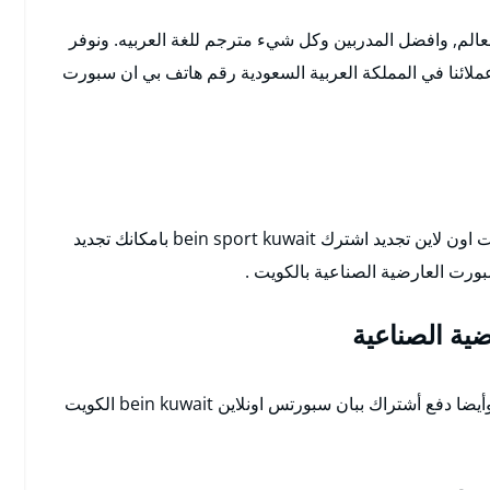
لعالم, وافضل المدربين وكل شيء مترجم للغة العربيه. ونوفر
لائنا في المملكة العربية السعودية رقم هاتف بي ان سبورت
bein sport kuwait بامكانك تجديد
رت العارضية الصناعية بالكويت .
ية الصناعية
أصبح بامكانك تجديد بين سبورت قناة بي أن سبورت وأيضا دفع أشتراك ببان سبورتس اونلاين bein kuwait الكويت