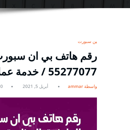
بين سبورت
رقم هاتف بي ان سبورت 
55277077 / خدمة عملاء بين سبورت bein
بواسطة ammar
أبريل 5, 2021
0