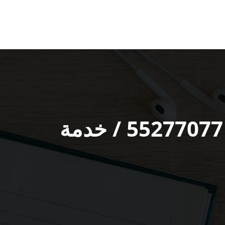
رقم هاتف بي ان سبورت العارضية الصناعية / 55277077 / خدمة