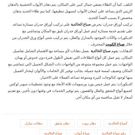
التلف، كما أن الطلاء يضفي جمال كبير على المكان، يتم دهان الأبواب الخشبية بالدهان
الزيتي الذي يساعد على لمعان الأبواب لتسهيل تنظيفها، كما يتم طلاء الحديد بدهان
مخصص لا يسبب الصدأ للحديد.
تركيب أوراق جدران: يحرص
صباغ الخالدية
على تركيب أوراق جدران ممتازة تساعد
على تقديم خدمة ممتازة ليتم عمل أوراق جدران تليق مع المكان وتتماشى مع
الديكورات والأثاث الموجود بالمنازل والفلل، يتم تركيب شتى أنواع ورق الجدران من
خلال
صباغ الكويت
المحترف. .
الدهانات: يقوم
صباغ الخالدية
بعمل دهانات لأي مساحة مع الاهتمام الشامل تفاصيل
المكان، يتم عمل كل أنواع الطلاءات التي تعيش لأطول فترة دون خدوش أو بهتان.
الواجهات: يتم عمل مجموعة متنوعة من الواجهات ذات الشكل الجميل التي تتماشى مع
المكان وتضيف لمسة فنية جميلة، بجانب توفير كل الخامات والألوان ليختار العميل
منها لوجود كتالوجات كثيرة ومتنوعة تساعد العملاء على الاختيار.
الديكورات: يتم عمل جبس بورد ورسومات ثلاثة الأبعاد مع وجود تشطيبات سوبر لوكس
لجميع أنواع الشقق والفلل والقصور، يتم توفير الخدمات في وقتها دون تأخير، مع تقديم
أسعار لا تقبل منافسة من أي مكان آخر.
أصباغ الخالدية
دهان بيوت
دهان شقق
دهانات منازل
رقم صباغ الخالدية
صباغ أبواب
صباغ الخالدية