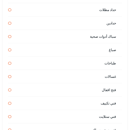
حداد مظلات
حدادين
سباك أدوات صحية
صباغ
طباخات
غسالات
فتح اقفال
فني تكييف
فني ستلايت
فني صحي سباك