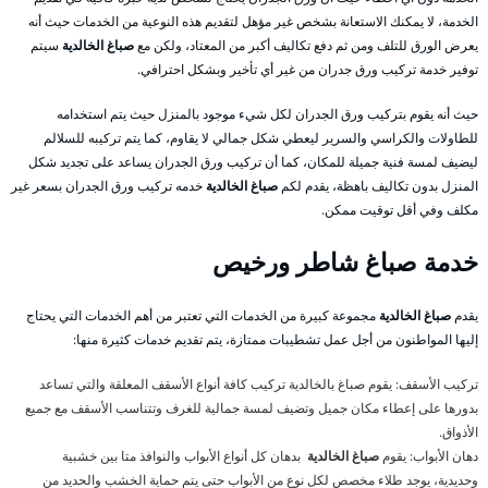
الخدمة، لا يمكنك الاستعانة بشخص غير مؤهل لتقديم هذه النوعية من الخدمات حيث أنه
يعرض الورق للتلف ومن ثم دفع تكاليف أكبر من المعتاد، ولكن مع
صباغ الخالدية
سيتم
توفير خدمة تركيب ورق جدران من غير أي تأخير وبشكل احترافي.
حيث أنه يقوم بتركيب ورق الجدران لكل شيء موجود بالمنزل حيث يتم استخدامه
للطاولات والكراسي والسرير ليعطي شكل جمالي لا يقاوم، كما يتم تركيبه للسلالم
ليضيف لمسة فنية جميلة للمكان، كما أن تركيب ورق الجدران يساعد على تجديد شكل
المنزل بدون تكاليف باهظة، يقدم لكم
صباغ الخالدية
خدمه تركيب ورق الجدران بسعر غير
مكلف وفي أقل توقيت ممكن.
خدمة صباغ شاطر ورخيص
يقدم
صباغ الخالدية
مجموعة كبيرة من الخدمات التي تعتبر من أهم الخدمات التي يحتاج
إليها المواطنون من أجل عمل تشطيبات ممتازة، يتم تقديم خدمات كثيرة منها:
تركيب الأسقف: يقوم صباغ بالخالدية تركيب كافة أنواع الأسقف المعلقة والتي تساعد
بدورها على إعطاء مكان جميل وتضيف لمسة جمالية للغرف وتتناسب الأسقف مع جميع
الأذواق.
دهان الأبواب: يقوم
صباغ الخالدية
بدهان كل أنواع الأبواب والنوافذ متا بين خشبية
وحديدية، يوجد طلاء مخصص لكل نوع من الأبواب حتى يتم حماية الخشب والحديد من