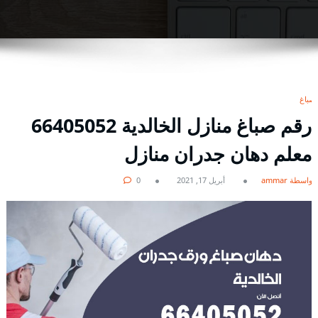
صباغ
رقم صباغ منازل الخالدية 66405052
معلم دهان جدران منازل
بواسطة ammar
أبريل 17, 2021
0