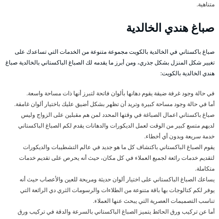
متناهية.
صباغ هندي الخالدية
صباغ باكستاني في الخالدية بالكويت مجموعة متنوعة من الخدمات التي تساعدك على
تغيير شكل المنزل بشكل جذري، ومن أبرز ما يقدمه لك الصباغ الباكستاني بالخالدية صباغ
هندي الخالدية بالكويت:
في حالة وجود غرفة ضيقة يقوم دهانها بألوان فاتحة لتبرز أنها ذات مساحة واسعة.
أما في حالة وجود مساحة كبيرة وتريد أن تظهر بشكل أضيق عليك باختيار ألوان غامقة.
صباغ باكستاني اعمال الصباغة في وقتها المحدد لمن هم مقبلين على الزواج وليس
لديهم متسع كبير من الوقت لعمل الديكورات والدهانات يقدم لكم الصباغ الباكستاني
خدمة سريعة وبدون أي أخطاء.
يقوم الصباغ الباكستاني باكتشاف كل ما هو جديد في عالم التشطيبات والديكورات
لتقديم خدمات رائعة لجميع العملاء في كل مكان، حيث أنه يحرص على تقديم خدمات
متكاملة.
يساعك الصباغ الباكستاني على اختيار ألوان حديثة ومريحة للعين والأعصاب حيث أنه
يوفر لكم كتالوجات بها باقة متنوعة من الطلاءات والرسومات الثري دي الرائعة التي
تناسب التصميمات العصرية التي يبحث عنها العملاء.
أما عن تركيب ورق الحائط يتميز الصباغ الباكستاني بالسرعة والدقة في تركيب ورق