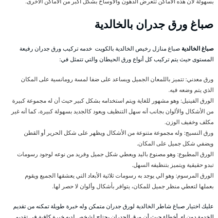
بسهولة لأن هذه الأماكن تتعرض الدهون والأوساخ بشكل أكبر من الأماكن الأخرى.
صباغ ورق جدران بالخالدية
صباغ الخالدية
صباغ منازل رخيص الخالدية بالكويت خدمه تركيب ورق جدران رفيعة
المستوى حيث يتم تركيب كل أنواع ورق الحيطان والتي تتمثل في:
ورق معدني: تتميز باللمعان الجميل ويساعد على ضفا لمسة رومانسية على المكان
الذي يتم وضعه فيه.
الورق الفينيل: وهو مشهور للغاية ويتم استخدامه بشكل كبير حيث أن له مجموعة كبيرة
من الأشكال والألوان بجانب أنه سهل التنظيف ويعود كالجديد بسهولة كبيرة، كما أنه غير
مكلف وخفيف الوزن.
ورق النسيج: وله مجموعة متنوعة من الأشكال ويظهر على شكل الحرير أو القطن
ويضفي شكل جميل على المكان.
الورق المطبوع: وهو مصنوع باليد ويعطي شكل جميل وفريد من نوعه لوجود رسومات
تبدو حقيقية ويتميز بتنظيفه السهل.
الورق المرسوم: وهو الي يوجد به رسومات ثلاثية الأبعاد التي يعشقها الجميع ويقوم
بعملها لتعطي منظر جميل للمكان، يتوافر بأشكال وألوان لا حصر لها.
عليك اختيار صباغ شاطر الخالدية لورق جدران متمكن وله خبرة طويلة تمكنه من تقديم
الخدمة دون اي أخطاء حيث أن ورق الجدران يحتاج لشخص لديه خبرة كافية في تقديم