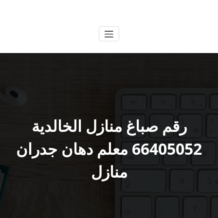
لتجاوز
الكويتية
خدمات وظائف بالكويت
لى
لمحتوى
رقم صباغ منازل الخالدية
66405052 معلم دهان جدران
منازل