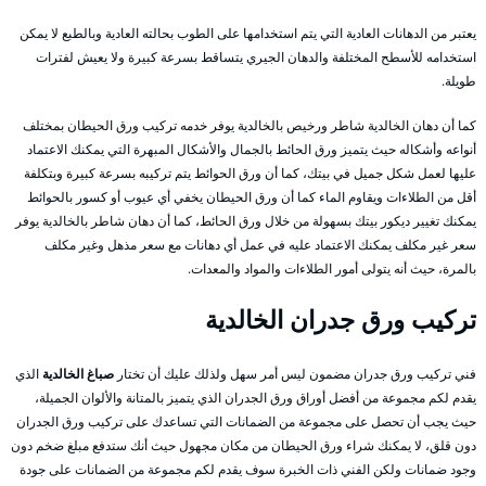
يعتبر من الدهانات العادية التي يتم استخدامها على الطوب بحالته العادية وبالطبع لا يمكن
استخدامه للأسطح المختلفة والدهان الجيري يتساقط بسرعة كبيرة ولا يعيش لفترات
طويلة.
كما أن دهان الخالدية شاطر ورخيص بالخالدية يوفر خدمه تركيب ورق الحيطان بمختلف
أنواعه وأشكاله حيث يتميز ورق الحائط بالجمال والأشكال المبهرة التي يمكنك الاعتماد
عليها لعمل شكل جميل في بيتك، كما أن ورق الحوائط يتم تركيبه بسرعة كبيرة وبتكلفة
أقل من الطلاءات ويقاوم الماء كما أن ورق الحيطان يخفي أي عيوب أو كسور بالحوائط
يمكنك تغيير ديكور بيتك بسهولة من خلال ورق الحائط، كما أن دهان شاطر بالخالدية يوفر
سعر غير مكلف يمكنك الاعتماد عليه في عمل أي دهانات مع سعر مذهل وغير مكلف
بالمرة، حيث أنه يتولى أمور الطلاءات والمواد والمعدات.
تركيب ورق جدران
الخالدية
فني تركيب ورق جدران مضمون ليس أمر سهل ولذلك عليك أن تختار
صباغ الخالدية
الذي
يقدم لكم مجموعة من أفضل أوراق ورق الجدران الذي يتميز بالمتانة والألوان الجميلة،
حيث يجب أن تحصل على مجموعة من الضمانات التي تساعدك على تركيب ورق الجدران
دون قلق، لا يمكنك شراء ورق الحيطان من مكان مجهول حيث أنك ستدفع مبلغ ضخم دون
وجود ضمانات ولكن الفني ذات الخبرة سوف يقدم لكم مجموعة من الضمانات على جودة