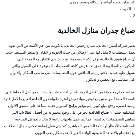
الحيطان بجميع أنواعه وأشكاله وبسعر رمزي.
1- الكويت
2- .
صباغ جدران منازل الخالدية
يعتبر شركة أصباغ الخالدية صباغ رخيص الخالدية بالكويت من أهم الأشخاص التي تقوم
بعمل تشطيبات لا مثيل لها على الإطلاق من حيث الجودة والاتقان والسعر البسيط، حيث
أن صباغ شقق بالخالدية يوفر لكم خدمه ممتازة، حيث يتم الاتفاق مع العملاء على
الديكورات المطلوبة للشقق بعد عرض كافة التصميمات المتوفرة على العميل والتي
تسهل عليه عملية الاختيار، يتم التناقش حول التصميمات التي تناسب المكان والألوان
التي تتماشى مع العفش والديكور.
يتم استخدام مجموعة من أفضل المواد الخام التشطيبات والدهانات من أجل الحفاظ على
الصحة العامة للمواطنين مع توفير مواد تعيش لفترة طويلة دون الحاجة لتغييرها كمل فترة
زمنية قصيرة ودفع مبلغ كبير، يتم توفير برامج كمبيوتر حديثة تساعد على تنسيق الألوان
المختلفة حيث أن
صباغ الخالدية
يحرص على وجود مجموعة من أفضل الطلاءات التي
تضاهي التصميمات العالمية،، كما يتم عمل واجهات رائعة لا تتأثر بالعوامل المناخية
المختلفة كالأمطار أو أشعة الشمس المباشرة كما يتم عمل إضاءة تعكس جمال الطلاءات
مع الاهتمام بالإضاءة الطبيعية الهادئة الغير لامعة بشكل يتعب العيون.