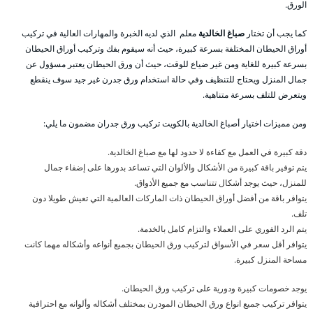
الورق.
كما يجب أن تختار
صباغ الخالدية
معلم الذي لديه الخبرة والمهارات العالية في تركيب
أوراق الحيطان المختلفة بسرعة كبيرة، حيث أنه سيقوم بفك وتركيب أوراق الحيطان
بسرعة كبيرة للغاية ومن غير ضياع للوقت، حيث أن ورق الحيطان يعتبر مسؤول عن
جمال المنزل ويحتاج للتنظيف وفي حالة استخدام ورق جدرن غير جيد سوف ينقطع
ويتعرض للتلف بسرعة متناهية.
ومن مميزات اختيار أصباغ الخالدية بالكويت تركيب ورق جدران مضمون ما يلي:
دقة كبيرة في العمل مع كفاءة لا حدود لها مع صباغ الخالدية.
يتم توفير باقة كبيرة من الأشكال والألوان التي تساعد بدورها على إضفاء جمال
للمنزل، حيث يوجد أشكال تتناسب مع جميع الأذواق.
يتوافر باقة من أفضل أوراق الحيطان ذات الماركات العالمية التي تعيش طويلا دون
تلف.
يتم الرد الفوري على العملاء والتزام كامل بالخدمة.
يتوافر أقل سعر في الأسواق لتركيب ورق الحيطان بجميع أنواعه وأشكاله مهما كانت
مساحة المنزل كبيرة.
يوجد خصومات كبيرة ودورية على تركيب ورق الحيطان.
يتوافر تركيب جميع انواع ورق الحيطان المودرن بمختلف أشكاله وألوانه مع احترافية