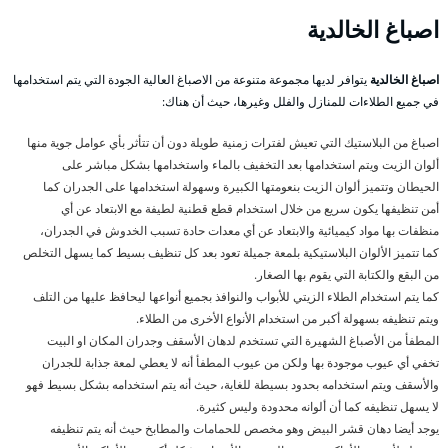
اصباغ
الخالدية
اصباغ الخالدية
يتوافر لديها مجموعة متنوعة من الاصباغ العالية الجودة التي يتم استخدامها
في جميع الطلاءات للمنازل والفلل وغيرها، حيث أن هناك:
اصباغ من البلاستيك التي تعيش لفترات زمنية طويلة دون أن تتأثر بأي عوامل جوية منها
ألوان الزيت ويتم استخدامها بعد التخفيف بالماء واستخدامها بشكل مباشر على
الحيطان وتتميز ألوان الزيت بنعومتها الكبيرة وسهولة استخدامها على الجدران كما
أمن تنظيفها يكون سريع من خلال استخدام قطع قطنية لطيفة مع الابتعاد عن أي
منظفات بها مواد كيميائية والابتعاد عن أي معدات حادة تسبب الخدوش في الجدران،
كما تتميز الألوان البلاستيكية بلمعة جميلة تعود بعد كل تنظيف بسيط كما يسهل التخلص
من البقع والكتابة التي يقوم بها الصغار.
كما يتم استخدام الطلاء الزيتي للأبواب والنوافذ بجميع أنواعها ليحافظ عليها من التلف
ويتم تنظيفه بسهولة أكبر من استخدام الأنواع الأخرى من الطلاء.
المطفأ من الأصباغ الشهيرة التي تستخدم لدهان الأسقف وجدران المكان او البيت
تخفي أي عيوب موجودة بها ولكن من عيوب المطفأ أنه لا يعطي لمعة جذابة للجدران
والأسقف ويتم استخدامه بحدود بسيطة للغاية، حيث أنه يتم استخدامه بشكل بسيط فهو
لا يسهل تنظيفه كما أن ألوانه محدودة وليس كثيرة.
يوجد أيضا دهان قشر البيض وهو مخصص للحمامات والمطابخ حيث أنه يتم تنظيفه