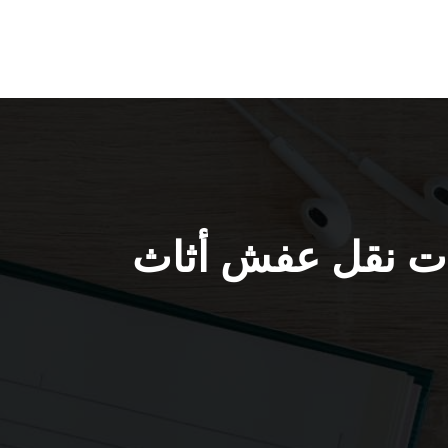
قرين / 50994991 / شركات نقل عفش أثاث