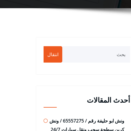
انتقال
أحدث المقالات
ونش ابو حليفة رقم / 65557275 / ونش
كرين سطحة سحب ونقل سيارات 24/7