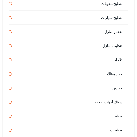
تصليح تلفونات
تصليح سيارات
تعقيم منازل
تنظيف منازل
ثلاجات
حداد مظلات
حدادين
سباك أدوات صحية
صباغ
طباخات