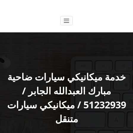
لتجاوز
الكويتية
خدمات وظائف بالكويت
لى
لمحتوى
خدمة ميكانيكي سيارات ضاحية
مبارك العبدالله الجابر /
51232939‬ / ميكانيكي سيارات
متنقل