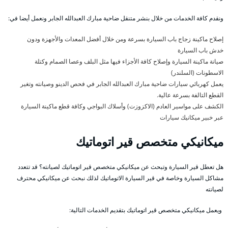
ونقدم كافة الخدمات من خلال بنشر متنقل ضاحية مبارك العبدالله الجابر ونعمل أيضا في:
إصلاح ماكينة زجاج باب السيارة بسرعة ومن خلال أفضل المعدات والأجهزة ودون
خدش باب السيارة
صيانة ماكينة السيارة وإصلاح كافة الأجزاء فيها مثل البلف وعصا الصمام وكتلة
الاسطونات (السلندر)
يعمل كهربائي سيارات ضاحية مبارك العبدالله الجابر في فحص الدينو وصيانته وتغير
القطع التالفة بسرعة عالية.
الكشف على مواسير العادم (الاكزوزت) وأسلاك البواجي وكافة قطع ماكينة السيارة
عبر خبير ميكانيك سيارات
ميكانيكي متخصص قير اتوماتيك
هل تعطل قير السيارة وتبحث عن ميكانيكي متخصص قير اتوماتيك لصيانته؟ قد تتعدد
مشاكل السيارة وخاصة في قير السيارة الاتوماتيك لذلك نبحث عن ميكانيكي محترف
لصيانته
ويعمل ميكانيكي متخصص قير اتوماتيك بتقديم الخدمات التالية: