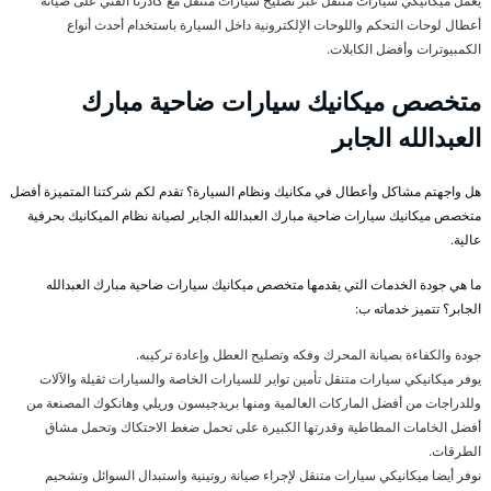
يعمل ميكانيكي سيارات متنقل عبر تصليح سيارات متنقل مع كادرنا الفني على صيانة
أعطال لوحات التحكم واللوحات الإلكترونية داخل السيارة باستخدام أحدث أنواع
الكمبيوترات وأفضل الكابلات.
متخصص ميكانيك سيارات ضاحية مبارك
العبدالله الجابر
هل واجهتم مشاكل وأعطال في مكانيك ونظام السيارة؟ تقدم لكم شركتنا المتميزة أفضل
متخصص ميكانيك سيارات ضاحية مبارك العبدالله الجابر لصيانة نظام الميكانيك بحرفية
عالية.
ما هي جودة الخدمات التي يقدمها متخصص ميكانيك سيارات ضاحية مبارك العبدالله
الجابر؟ تتميز خدماته ب:
جودة والكفاءة بصيانة المحرك وفكه وتصليح العطل وإعادة تركيبه.
يوفر ميكانيكي سيارات متنقل تأمين تواير للسيارات الخاصة والسيارات ثقيلة والآلات
وللدراجات من أفضل الماركات العالمية ومنها بريدجيسون وريلي وهانكوك المصنعة من
أفضل الخامات المطاطية وقدرتها الكبيرة على تحمل ضغط الاحتكاك وتحمل مشاق
الطرقات.
نوفر أيضا ميكانيكي سيارات متنقل لإجراء صيانة روتينية واستبدال السوائل وتشحيم