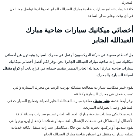
المحرك.
كافة خدمات تصليح سيارات ضاحية مبارك العبدالله الجابر تجدها لدينا تواصل معنا الان
في أي وقت وعلى مدار الساعة
أخصائي ميكانيك سيارات ضاحية مبارك
العبدالله الجابر
هل لاحظتم صعوبة في حركة الدركسيون أو ثقل في محرك السيارة وتبحثون عن أخصائي
ميكانيك سيارات ضاحية مبارك العبدالله الجابر؟ نحن نوفر لكم أفضل أخصائي ميكانيك
سيارات ضاحية مبارك العبدالله الجابر المتميز بتقديم خدماته في كراج ثابت أو
كراج متنقل
لصيانة السيارة والمحرك.
يقوم خبير ميكانيك سيارات بمعالجة مشكلة تهريب الزيت من محرك السيارة والتي
تسبب ضعف في محرك السيارة وكفاءته.
نوفر أيضا خدمة
بنشر متنقل
ضاحية مبارك العبدالله الجابر لصيانة وتصليح السيارات في
المناطق وعلى الطرقات السريعة.
يقدم ميكانيكي سيارات ضاحية مبارك العبدالله الجابر تصليح سيارات وصيانة كافة
الأعطال أو المشاكل في شمعات الإشعال النحاسية أو شعلات الإشعال إيريديوم والتي
يقوم بتبديلها أو تركيبها بخبرة عالية. من خلال ميكانيكي سيارات متنقل لكافة خدمات
تصليح سيارات متنقل في اسواق ضاحية مبارك العبدالله الجابر