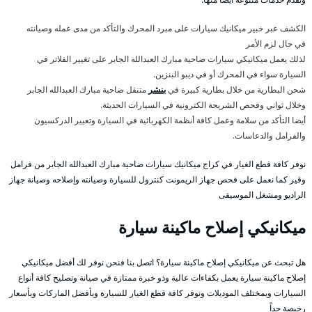
الكشف عبر خبير ميكانيك سيارات على مبرد المحرك والتأكد من مدى عمله وصيانته
في حال لزم الأمر
لذلك يعمل ميكانيكي سيارات ضاحية مبارك العبدالله الجابر على تغيير الفلاتر في
السيارة سواء في المحرك أو في ديبو البنزين.
شحن البطارية من خلال بطارية كبيرة في
بنشر
متنقل ضاحية مبارك العبدالله الجابر
وخلال ثواني وفحص الشريحة الكترونية في السيارات الحديثة.
أيضا التأكد من سلامة وعمل كافة أنظمة الكهربائية في السيارة وتعيير الدركسيون
والفرامل والدعاسات.
نوفر كافة قطع الغيار في كراج ميكانيك سيارات ضاحية مبارك العبدالله الجابر من فرامل
وقير كما نعمل على فحص جهاز الريمونت كنترول للسيارة وصيانته وإصلاحه وصيانة جهاز
الراديو ومشغل الموسيقى
ميكانيكي إصلاح ماكينة سيارة
هل تبحث عن ميكانيكي إصلاح ماكينة سيارة؟ اتصل بنا فنحن نوفر لك أفضل ميكانيكي
إصلاح ماكينة سيارة يعمل بكفاءات عالية وذو خبرة ممتازة في صيانة وتصليح كافة أنواع
السيارات وبمختلف الموديلات ونوفر كافة قطع الغيار للسيارة وبأفضل الماركات وبأسعار
رخيصة جداً