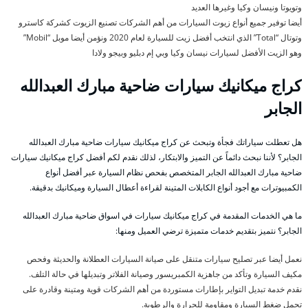
وتويوتا ونيسان وكيا وغيرها العديد
أيضا توفير جميع أنواع زيوت السيارات من أهم الشركات تصنيع الزيوت كشركة كاسترو
وتوتال “Total” الذي انتخب أفضل زيت للسيارة لعام 2020 ونؤمن أيضا موبل “Mobil”
وهو الزيت الأفضل لسيارات نيسان وكيا وبي إم دبليو وبيجو ولادا
كراج ميكانيك سيارات ضاحية مبارك العبدالله
الجابر
هل تعطلت سياراتك فجأة وتبحث عن كراج ميكانيك سيارات ضاحية مبارك العبدالله
الجابر؟ لأننا نبحث دائماً عن التميز والابتكار، لذلك نقدم لكم أفضل كراج ميكانيك سيارات
ضاحية مبارك العبدالله الجابر المتخصص بفحص نظام السيارة عبر أفضل أنواع
الكمبيوترات مع أجود أنواع الكابلات المتينة لقراءة أعطال السيارة وميكانيك بدقيقة.
ما هي الخدمات المقدمة في كراج ميكانيك سيارات في اسواق ضاحية مبارك العبدالله
الجابر؟ نتميز بتقديم خدمات متميزة ترضي العميل ومنها:
نعمل أيضا عبر تصليح سيارات متنقل على صيانة السيارات العطلانة والحديثة وفحص
مكيف السيارة وتأكد من جاهزية الكمبريسور وصيانة الفلاتر وتبديلها في حالة التلف.
نقدم خدمة تبديل التواير بإطارات مستوردة من أهم الشركات قوية ومتينة وقادرة على
تحمل ضغط السيارة ومقاومة للحرارة والرطوبة.