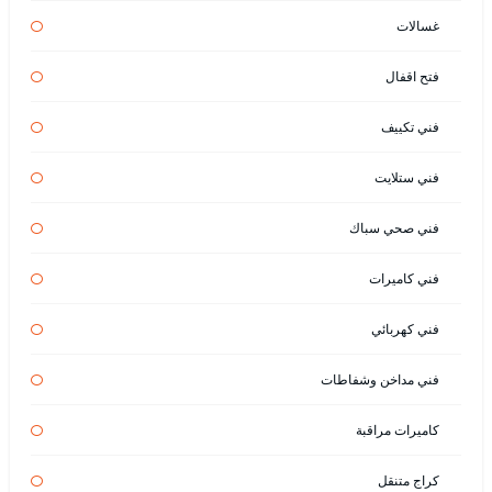
غسالات
فتح اقفال
فني تكييف
فني ستلايت
فني صحي سباك
فني كاميرات
فني كهربائي
فني مداخن وشفاطات
كاميرات مراقبة
كراج متنقل