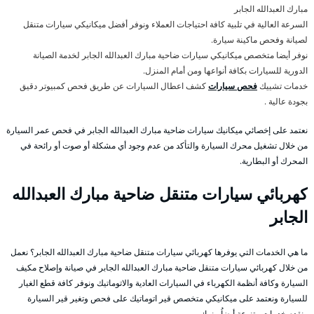
مبارك العبدالله الجابر
السرعة العالية في تلبية كافة احتياجات العملاء ونوفر أفضل ميكانيكي سيارات متنقل
لصيانة وفحص ماكينة سيارة.
نوفر أيضا متخصص ميكانيكي سيارات ضاحية مبارك العبدالله الجابر لخدمة الصيانة
الدورية للسيارات بكافة أنواعها ومن أمام المنزل.
خدمات تشييك
فحص سيارات
كشف اعطال السيارات عن طريق فحص كمبيوتر دقيق
بجودة عالية .
نعتمد على إخصائي ميكانيك سيارات ضاحية مبارك العبدالله الجابر في فحص عمر السيارة
من خلال تشغيل محرك السيارة والتأكد من عدم وجود أي مشكلة أو صوت أو رائحة في
المحرك أو البطارية.
كهربائي سيارات متنقل ضاحية مبارك العبدالله
الجابر
ما هي الخدمات التي يوفرها كهربائي سيارات متنقل ضاحية مبارك العبدالله الجابر؟ نعمل
من خلال كهربائي سيارات متنقل ضاحية مبارك العبدالله الجابر في صيانة وإصلاح مكيف
السيارة وكافة أنظمة الكهرباء في السيارات العادية والاتوماتيك ونوفر كافة قطع الغيار
للسيارة ونعتمد على ميكانيكي متخصص قير اتوماتيك على فحص وتغير قير السيارة
ونقدم خدمات متنوعة أيضاُ منها: