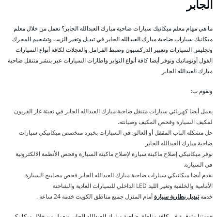
الجابر
ما هي مهام معلم ميكانيك سيارات ضاحية مبارك العبدالله الجابر؟ نعمل من خلال معلم
ميكانيك سيارات ضاحية مبارك العبدالله الجابر في تبديل وتغير الزيت وتشحيم المحرك
وتجليس السيارات وتعيير الدركسيون وضبط الفرامل والعجلات لكافة أنواع السيارات
الفول أوتوماتيك ونوفر أيضا كافة أنواع التواير واطارات السيارات عبر بنشر متنقل ضاحية
مبارك العبدالله الجابر
ونقوم ب:
يعمل أيضا كهربائي سيارات متنقل ضاحية مبارك العبدالله الجابر في تعبئة غاز الفريون
لمكيف السيارة وفحص المكيف وصيانته.
حل مشكلة الباب المقفل أو العالق في السيارات بخبرة متخصص ميكانيكي سيارات
ضاحية مبارك العبدالله الجابر
نوفر ميكانيكي إصلاح ماكينة سيارة لإصلاح ماكينة السيارة وفحص الأنظمة الالكترونية
في السيارة.
يقدم أيضا ميكانيكي سيارات ضاحية مبارك العبدالله الجابر فحص مصابيح السيارة
الأمامية والخلفية وتغير الليد LED الداخلي للسيارات العادية والشاحنة
خدمة
تبديل بطارية سيارة
أمام المنزل جميع مناطق الكويت خدمة 24 ساعة .
خدمتنا متوفرة في كافة مناطق ضاحية مبارك العبدالله الجابر ونعمل من خلال ميكانيكي