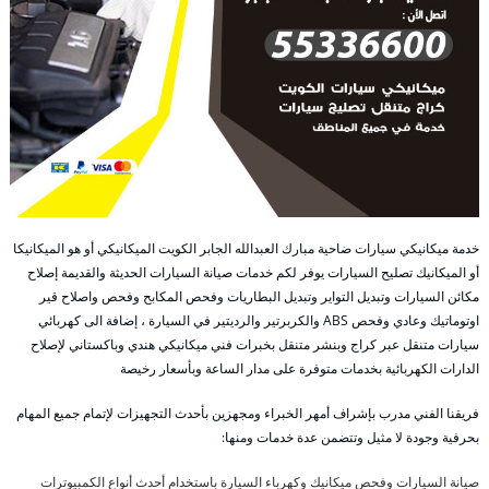
خدمة ميكانيكي سيارات ضاحية مبارك العبدالله الجابر الكويت الميكانيكي أو هو الميكانيكا
أو الميكانيك تصليح السيارات يوفر لكم خدمات صيانة السيارات الحديثة والقديمة إصلاح
مكائن السيارات وتبديل التواير وتبديل البطاريات وفحص المكابح وفحص واصلاح قير
اوتوماتيك وعادي وفحص ABS والكربرتير والرديتير في السيارة ، إضافة الى كهربائي
سيارات متنقل عبر كراج وبنشر متنقل بخبرات فني ميكانيكي هندي وباكستاني لإصلاح
الدارات الكهربائية بخدمات متوفرة على مدار الساعة وبأسعار رخيصة
فريقنا الفني مدرب بإشراف أمهر الخبراء ومجهزين بأحدث التجهيزات لإتمام جميع المهام
بحرفية وجودة لا مثيل وتتضمن عدة خدمات ومنها:
صيانة السيارات وفحص ميكانيك وكهرباء السيارة باستخدام أحدث أنواع الكمبيوترات