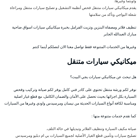
واوبتما وغيرها.
يقدم ميكانيكي سيارات متنقل فحص أنظمة التشغيل و تصليح سيارات متنقل ومراعاة
شعلة البواجي وتأكد من سلامتها
تنظيف فلاتر ومصفاة البنزين وتزيت الفرامل بخبرة ميكانيكي سيارات اسواق ضاحية
مبارك العبدالله الجابر
وغيرها من الخدمات المتنوعة فقط تواصل معنا الان لنصلكم أينما كنتم
ميكانيكي سيارات متنقل
هل تبحث عن ميكانيكي سيارات يجي البيت؟
نوفر لكم ورشة متنقل تحتوي على كادر فني كامل يوفر لكم صيانة وتركيب وفحص
السيارة بكل اجزائها بحيث تحصل على الأمان والضمان الكامل، مع قطع غيار اصلية
ومناسبة لكافة أنواع السيارات الحديثة من نيسان ومرسيدس واودي وغيرها من السيارات
كما نقدم خدمات متنوعة منها :
صيانة مكيف السيارة وتنظيف الفلاتر وتبديلها في حالة التلف.
تصليح سيارات وتأمين قطع الغيار الأصلية لجميع السيارات بي ام دبليو ومرسيدس