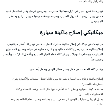
والفرامل والدعاسات.
نوفر كافة قطع الغيار في كراج ميكانيك سيارات الهجن من فرامل وقير كما نعمل على
فحص جهاز الريمونت كنترول للسيارة وصيانته وإصلاحه وصيانة جهاز الراديو ومشغل
الموسيقى
ميكانيكي إصلاح ماكينة سيارة
هل تبحث عن ميكانيكي إصلاح ماكينة سيارة؟ اتصل بنا فنحن نوفر لك أفضل ميكانيكي
إصلاح ماكينة سيارة يعمل بكفاءات عالية وذو خبرة ممتازة في صيانة وتصليح كافة أنواع
السيارات وبمختلف الموديلات ونوفر كافة قطع الغيار للسيارة وبأفضل الماركات وبأسعار
رخيصة جداً
ونقدم كافة الخدمات من خلال بنشر متنقل الهجن ونعمل أيضا في:
إصلاح ماكينة زجاج باب السيارة بسرعة ومن خلال أفضل المعدات والأجهزة ودون
خدش باب السيارة
صيانة ماكينة السيارة وإصلاح كافة الأجزاء فيها مثل البلف وعصا الصمام وكتلة
الاسطونات (السلندر)
يعمل كهربائي سيارات الهجن في فحص الدينو وصيانته وتغير القطع التالفة بسرعة
عالية.