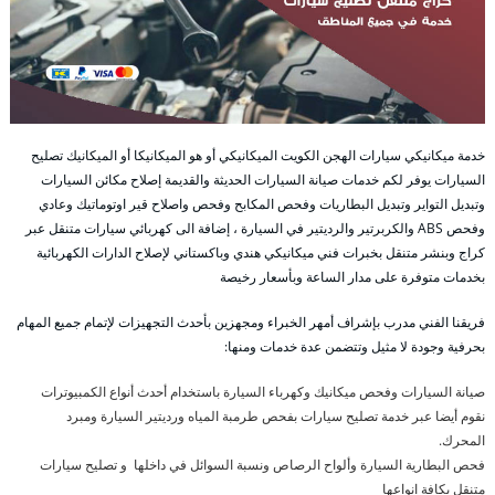
خدمة ميكانيكي سيارات الهجن الكويت الميكانيكي أو هو الميكانيكا أو الميكانيك تصليح
السيارات يوفر لكم خدمات صيانة السيارات الحديثة والقديمة إصلاح مكائن السيارات
وتبديل التواير وتبديل البطاريات وفحص المكابح وفحص واصلاح قير اوتوماتيك وعادي
وفحص ABS والكربرتير والرديتير في السيارة ، إضافة الى كهربائي سيارات متنقل عبر
كراج وبنشر متنقل بخبرات فني ميكانيكي هندي وباكستاني لإصلاح الدارات الكهربائية
بخدمات متوفرة على مدار الساعة وبأسعار رخيصة
فريقنا الفني مدرب بإشراف أمهر الخبراء ومجهزين بأحدث التجهيزات لإتمام جميع المهام
بحرفية وجودة لا مثيل وتتضمن عدة خدمات ومنها:
صيانة السيارات وفحص ميكانيك وكهرباء السيارة باستخدام أحدث أنواع الكمبيوترات
نقوم أيضا عبر خدمة تصليح سيارات بفحص طرمبة المياه ورديتير السيارة ومبرد
المحرك.
فحص البطارية السيارة وألواح الرصاص ونسبة السوائل في داخلها و تصليح سيارات
متنقل بكافة انواعها