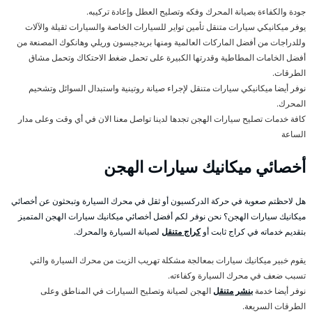
جودة والكفاءة بصيانة المحرك وفكه وتصليح العطل وإعادة تركيبه.
يوفر ميكانيكي سيارات متنقل تأمين تواير للسيارات الخاصة والسيارات ثقيلة والآلات
وللدراجات من أفضل الماركات العالمية ومنها بريدجيسون وريلي وهانكوك المصنعة من
أفضل الخامات المطاطية وقدرتها الكبيرة على تحمل ضغط الاحتكاك وتحمل مشاق
الطرقات.
نوفر أيضا ميكانيكي سيارات متنقل لإجراء صيانة روتينية واستبدال السوائل وتشحيم
المحرك.
كافة خدمات تصليح سيارات الهجن تجدها لدينا تواصل معنا الان في أي وقت وعلى مدار
الساعة
أخصائي ميكانيك سيارات الهجن
هل لاحظتم صعوبة في حركة الدركسيون أو ثقل في محرك السيارة وتبحثون عن أخصائي
ميكانيك سيارات الهجن؟ نحن نوفر لكم أفضل أخصائي ميكانيك سيارات الهجن المتميز
بتقديم خدماته في كراج ثابت أو
كراج متنقل
لصيانة السيارة والمحرك.
يقوم خبير ميكانيك سيارات بمعالجة مشكلة تهريب الزيت من محرك السيارة والتي
تسبب ضعف في محرك السيارة وكفاءته.
نوفر أيضا خدمة
بنشر متنقل
الهجن لصيانة وتصليح السيارات في المناطق وعلى
الطرقات السريعة.