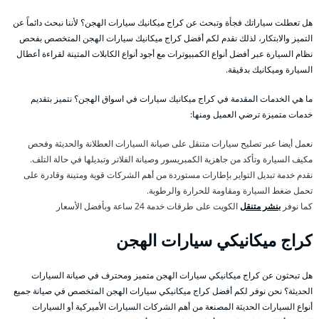
هل تعطلت سياراتك فجأة وتبحث عن كراج ميكانيك سيارات الهجن؟ لأننا نبحث دائماً عن
التميز والابتكار، لذلك نقدم لكم أفضل كراج ميكانيك سيارات الهجن المتخصص بفحص
نظام السيارة عبر أفضل أنواع الكمبيوترات مع أجود أنواع الكابلات المتينة لقراءة أعطال
السيارة وميكانيك بدقيقة.
ما هي الخدمات المقدمة في كراج ميكانيك سيارات في اسواق الهجن؟ نتميز بتقديم
خدمات متميزة ترضي العميل ومنها:
نعمل أيضا عبر تصليح سيارات متنقل على صيانة السيارات العطلانة والحديثة وفحص
مكيف السيارة وتأكد من جاهزية الكمبريسور وصيانة الفلاتر وتبديلها في حالة التلف.
نقدم خدمة تبديل التواير بإطارات مستوردة من أهم الشركات قوية ومتينة وقادرة على
تحمل ضغط السيارة ومقاومة للحرارة والرطوبة.
كما نوفر
بنشر متنقل
الكويت على طرقات خدمة 24 ساعة وبأفضل الأسعار
كراج ميكانيكي سيارات الهجن
هل تبحثون عن كراج ميكانيكي سيارات الهجن متميز ومحترف في صيانة السيارات
الحديثة؟ نحن نوفر لكم أفضل كراج ميكانيكي سيارات الهجن المتخصص في صيانة جميع
أنواع السيارات الحديثة المصنعة من أهم الشركات السيارات الأميركية أو السيارات