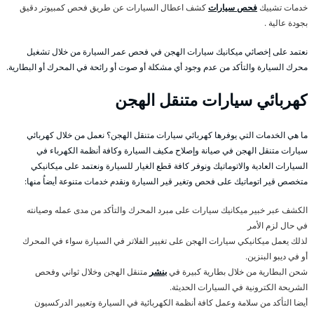
خدمات تشييك
فحص سيارات
كشف اعطال السيارات عن طريق فحص كمبيوتر دقيق
بجودة عالية .
نعتمد على إخصائي ميكانيك سيارات الهجن في فحص عمر السيارة من خلال تشغيل
محرك السيارة والتأكد من عدم وجود أي مشكلة أو صوت أو رائحة في المحرك أو البطارية.
كهربائي سيارات متنقل الهجن
ما هي الخدمات التي يوفرها كهربائي سيارات متنقل الهجن؟ نعمل من خلال كهربائي
سيارات متنقل الهجن في صيانة وإصلاح مكيف السيارة وكافة أنظمة الكهرباء في
السيارات العادية والاتوماتيك ونوفر كافة قطع الغيار للسيارة ونعتمد على ميكانيكي
متخصص قير اتوماتيك على فحص وتغير قير السيارة ونقدم خدمات متنوعة أيضاُ منها:
الكشف عبر خبير ميكانيك سيارات على مبرد المحرك والتأكد من مدى عمله وصيانته
في حال لزم الأمر
لذلك يعمل ميكانيكي سيارات الهجن على تغيير الفلاتر في السيارة سواء في المحرك
أو في ديبو البنزين.
شحن البطارية من خلال بطارية كبيرة في
بنشر
متنقل الهجن وخلال ثواني وفحص
الشريحة الكترونية في السيارات الحديثة.
أيضا التأكد من سلامة وعمل كافة أنظمة الكهربائية في السيارة وتعيير الدركسيون