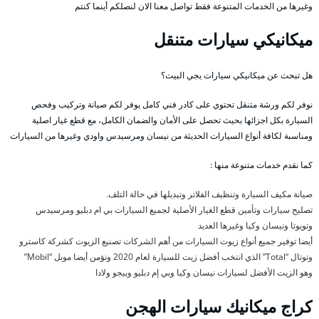
وغيرها من الخدمات المتنوعة فقط تواصل معنا الان لنصلكم أينما كنتم
ميكانيكي سيارات متنقل
هل تبحث عن ميكانيكي سيارات يجي البيت؟
نوفر لكم ورشة متنقل تحتوي على كادر فني كامل يوفر لكم صيانة وتركيب وفحص
السيارة بكل اجزائها بحيث تحصل على الأمان والضمان الكامل، مع قطع غيار اصلية
ومناسبة لكافة أنواع السيارات الحديثة من نيسان ومرسيدس واودي وغيرها من السيارات
كما نقدم خدمات متنوعة منها :
صيانة مكيف السيارة وتنظيف الفلاتر وتبديلها في حالة التلف.
تصليح سيارات وتأمين قطع الغيار الأصلية لجميع السيارات بي ام دبليو ومرسيدس
وتويوتا ونيسان وكيا وغيرها العديد
أيضا توفير جميع أنواع زيوت السيارات من أهم الشركات تصنيع الزيوت كشركة كاسترو
وتوتال “Total” الذي انتخب أفضل زيت للسيارة لعام 2020 ونؤمن أيضا موبل “Mobil”
وهو الزيت الأفضل لسيارات نيسان وكيا وبي إم دبليو وبيجو ولادا
كراج ميكانيك سيارات الهجن