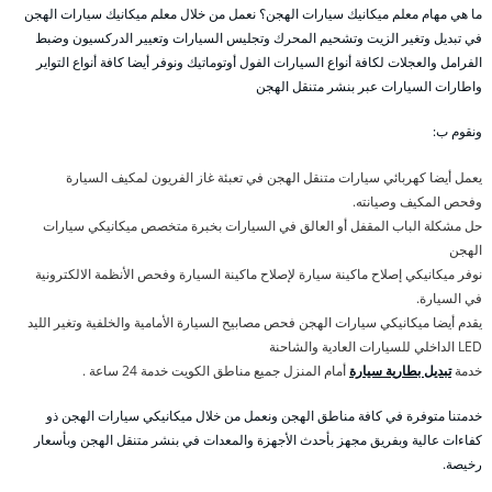
ما هي مهام معلم ميكانيك سيارات الهجن؟ نعمل من خلال معلم ميكانيك سيارات الهجن
في تبديل وتغير الزيت وتشحيم المحرك وتجليس السيارات وتعيير الدركسيون وضبط
الفرامل والعجلات لكافة أنواع السيارات الفول أوتوماتيك ونوفر أيضا كافة أنواع التواير
واطارات السيارات عبر بنشر متنقل الهجن
ونقوم ب:
يعمل أيضا كهربائي سيارات متنقل الهجن في تعبئة غاز الفريون لمكيف السيارة
وفحص المكيف وصيانته.
حل مشكلة الباب المقفل أو العالق في السيارات بخبرة متخصص ميكانيكي سيارات
الهجن
نوفر ميكانيكي إصلاح ماكينة سيارة لإصلاح ماكينة السيارة وفحص الأنظمة الالكترونية
في السيارة.
يقدم أيضا ميكانيكي سيارات الهجن فحص مصابيح السيارة الأمامية والخلفية وتغير الليد
LED الداخلي للسيارات العادية والشاحنة
خدمة
تبديل بطارية سيارة
أمام المنزل جميع مناطق الكويت خدمة 24 ساعة .
خدمتنا متوفرة في كافة مناطق الهجن ونعمل من خلال ميكانيكي سيارات الهجن ذو
كفاءات عالية وبفريق مجهز بأحدث الأجهزة والمعدات في بنشر متنقل الهجن وبأسعار
رخيصة.