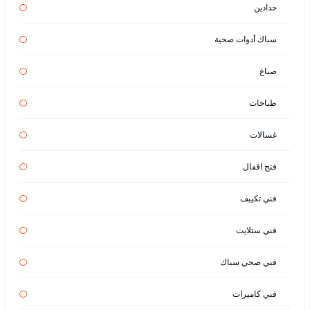
حدادين
سباك أدوات صحية
صباغ
طباخات
غسالات
فتح اقفال
فني تكييف
فني ستلايت
فني صحي سباك
فني كاميرات