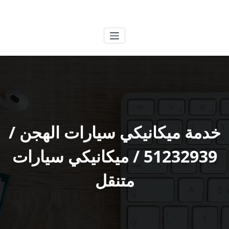
لتجاوز
الكويتية
خدمات وظائف بالكويت
لى
لمحتوى
خدمة ميكانيكي سيارات الهجن /
51232939‬ / ميكانيكي سيارات
متنقل