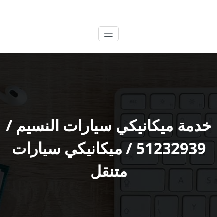
لتجاوز
الكويتية
خدمات وظائف بالكويت
لى
لمحتوى
خدمة ميكانيكي سيارات النسيم /
51232939‬ / ميكانيكي سيارات
متنقل