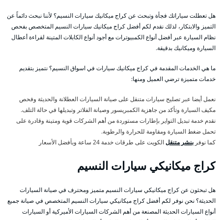
هل تعطلت سياراتك فجأة وتبحث عن كراج ميكانيك سيارات النسيم؟ لأننا نبحث دائماً عن
التميز والابتكار، لذلك نقدم لكم أفضل كراج ميكانيك سيارات النسيم المتخصص بفحص
نظام السيارة عبر أفضل أنواع الكمبيوترات مع أجود أنواع الكابلات المتينة لقراءة أعطال
السيارة وميكانيك بدقيقة.
ما هي الخدمات المقدمة في كراج ميكانيك سيارات في اسواق النسيم؟ نتميز بتقديم
خدمات متميزة ترضي العميل ومنها:
نعمل أيضا عبر تصليح سيارات متنقل على صيانة السيارات العطلانة والحديثة وفحص
مكيف السيارة وتأكد من جاهزية الكمبريسور وصيانة الفلاتر وتبديلها في حالة التلف.
نقدم خدمة تبديل التواير بإطارات مستوردة من أهم الشركات قوية ومتينة وقادرة على
تحمل ضغط السيارة ومقاومة للحرارة والرطوبة.
كما نوفر
بنشر متنقل
الكويت على طرقات خدمة 24 ساعة وبأفضل الأسعار
كراج ميكانيكي سيارات النسيم
هل تبحثون عن كراج ميكانيكي سيارات النسيم متميز ومحترف في صيانة السيارات
الحديثة؟ نحن نوفر لكم أفضل كراج ميكانيكي سيارات النسيم المتخصص في صيانة جميع
أنواع السيارات الحديثة المصنعة من أهم الشركات السيارات الأميركية أو السيارات