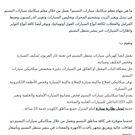
ما هي مهام معلم ميكانيك سيارات النسيم؟ نعمل من خلال معلم ميكانيك سيارات النسيم
في تبديل وتغير الزيت وتشحيم المحرك وتجليس السيارات وتعيير الدركسيون وضبط
الفرامل والعجلات لكافة أنواع السيارات الفول أوتوماتيك ونوفر أيضا كافة أنواع التواير
واطارات السيارات عبر بنشر متنقل النسيم
ونقوم ب:
يعمل أيضا كهربائي سيارات متنقل النسيم في تعبئة غاز الفريون لمكيف السيارة
وفحص المكيف وصيانته.
حل مشكلة الباب المقفل أو العالق في السيارات بخبرة متخصص ميكانيكي سيارات
النسيم
نوفر ميكانيكي إصلاح ماكينة سيارة لإصلاح ماكينة السيارة وفحص الأنظمة الالكترونية
في السيارة.
يقدم أيضا ميكانيكي سيارات النسيم فحص مصابيح السيارة الأمامية والخلفية وتغير
الليد LED الداخلي للسيارات العادية والشاحنة
خدمة
تبديل بطارية سيارة
أمام المنزل جميع مناطق الكويت خدمة 24 ساعة .
خدمتنا متوفرة في كافة مناطق النسيم ونعمل من خلال ميكانيكي سيارات النسيم ذو
كفاءات عالية وبفريق مجهز بأحدث الأجهزة والمعدات في بنشر متنقل النسيم وبأسعار
رخيصة.