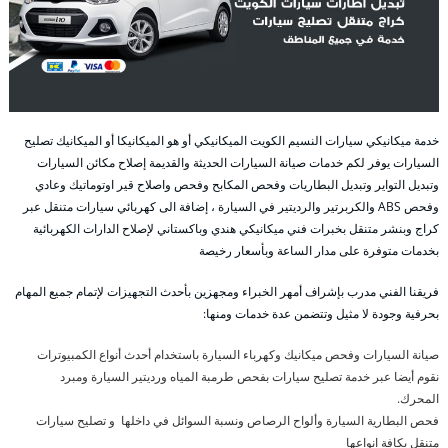
خدمة ميكانيكي سيارات النسيم الكويت الميكانيكي أو هو الميكانيكا أو الميكانيك تصليح
السيارات يوفر لكم خدمات صيانة السيارات الحديثة والقديمة إصلاح مكائن السيارات
وتبديل التواير وتبديل البطاريات وفحص المكابح وفحص واصلاح قير اوتوماتيك وعادي
وفحص ABS والكربرتير والرديتير في السيارة ، إضافة الى كهربائي سيارات متنقل عبر
كراج وبنشر متنقل بخبرات فني ميكانيكي هندي وباكستاني لإصلاح الدارات الكهربائية
بخدمات متوفرة على مدار الساعة وبأسعار رخيصة
فريقنا الفني مدرب بإشراف أمهر الخبراء ومجهزين بأحدث التجهيزات لإتمام جميع المهام
بحرفية وجودة لا مثيل وتتضمن عدة خدمات ومنها:
صيانة السيارات وفحص ميكانيك وكهرباء السيارة باستخدام أحدث أنواع الكمبيوترات
نقوم أيضا عبر خدمة تصليح سيارات بفحص طرمبة المياه ورديتير السيارة ومبرد
المحرك.
فحص البطارية السيارة وألواح الرصاص ونسبة السوائل في داخلها و تصليح سيارات
متنقل بكافة انواعها