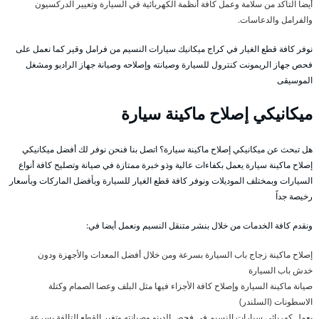
أيضا التأكد من سلامة وعمل كافة أنظمة الكهربائية في السيارة وتعيير الدركسيون
والفرامل والدعاسات.
نوفر كافة قطع الغيار في كراج ميكانيك سيارات النسيم من فرامل وقير كما نعمل على
فحص جهاز الريمونت كنترول للسيارة وصيانته وإصلاحه وصيانة جهاز الراديو ومشغل
الموسيقى
ميكانيكي إصلاح ماكينة سيارة
هل تبحث عن ميكانيكي إصلاح ماكينة سيارة؟ اتصل بنا فنحن نوفر لك أفضل ميكانيكي
إصلاح ماكينة سيارة يعمل بكفاءات عالية وذو خبرة ممتازة في صيانة وتصليح كافة أنواع
السيارات وبمختلف الموديلات ونوفر كافة قطع الغيار للسيارة وبأفضل الماركات وبأسعار
رخيصة جداً
ونقدم كافة الخدمات من خلال بنشر متنقل النسيم ونعمل أيضا في:
إصلاح ماكينة زجاج باب السيارة بسرعة ومن خلال أفضل المعدات والأجهزة ودون
خدش باب السيارة
صيانة ماكينة السيارة وإصلاح كافة الأجزاء فيها مثل البلف وعصا الصمام وكتلة
الاسطونات (السلندر)
يعمل كهربائي سيارات النسيم في فحص الدينو وصيانته وتغير القطع التالفة بسرعة