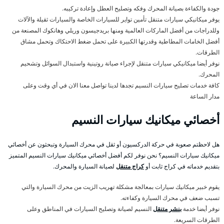
جودة والكفاءة بصيانة المحرك وفكه وتصليح العطل وإعادة تركيبه.
يوفر ميكانيكي سيارات متنقل تأمين تواير للسيارات الخاصة والسيارات ثقيلة والآلات
وللدراجات من أفضل الماركات العالمية ومنها بريدجيسون وريلي وهانكوك المصنعة من
أفضل الخامات المطاطية وقدرتها الكبيرة على تحمل ضغط الاحتكاك وتحمل مشاق
الطرقات.
نوفر أيضا ميكانيكي سيارات متنقل لإجراء صيانة روتينية واستبدال السوائل وتشحيم
المحرك.
كافة خدمات تصليح سيارات النسيم تجدها لدينا تواصل معنا الان في أي وقت وعلى
مدار الساعة
أخصائي ميكانيك سيارات النسيم
هل لاحظتم صعوبة في حركة الدركسيون أو ثقل في محرك السيارة وتبحثون عن أخصائي
ميكانيك سيارات النسيم؟ نحن نوفر لكم أفضل أخصائي ميكانيك سيارات النسيم المتميز
بتقديم خدماته في كراج ثابت أو
كراج متنقل
لصيانة السيارة والمحرك.
يقوم خبير ميكانيك سيارات بمعالجة مشكلة تهريب الزيت من محرك السيارة والتي
تسبب ضعف في محرك السيارة وكفاءته.
نوفر أيضا خدمة
بنشر متنقل
النسيم لصيانة وتصليح السيارات في المناطق وعلى
الطرقات السريعة.