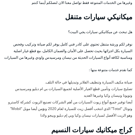
وغيرها من الخدمات المتنوعة فقط تواصل معنا الان لنصلكم أينما كنتم
ميكانيكي سيارات متنقل
هل تبحث عن ميكانيكي سيارات يجي البيت؟
نوفر لكم ورشة متنقل تحتوي على كادر فني كامل يوفر لكم صيانة وتركيب وفحص
السيارة بكل اجزائها بحيث تحصل على الأمان والضمان الكامل، مع قطع غيار اصلية
ومناسبة لكافة أنواع السيارات الحديثة من نيسان ومرسيدس واودي وغيرها من السيارات
كما نقدم خدمات متنوعة منها :
صيانة مكيف السيارة وتنظيف الفلاتر وتبديلها في حالة التلف.
تصليح سيارات وتأمين قطع الغيار الأصلية لجميع السيارات بي ام دبليو ومرسيدس
وتويوتا ونيسان وكيا وغيرها العديد
أيضا توفير جميع أنواع زيوت السيارات من أهم الشركات تصنيع الزيوت كشركة كاسترو
وتوتال “Total” الذي انتخب أفضل زيت للسيارة لعام 2020 ونؤمن أيضا موبل “Mobil”
وهو الزيت الأفضل لسيارات نيسان وكيا وبي إم دبليو وبيجو ولادا
كراج ميكانيك سيارات النسيم