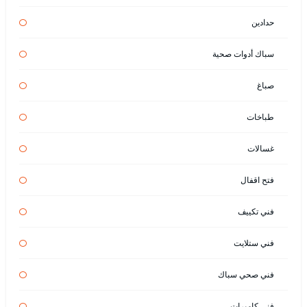
حدادين
سباك أدوات صحية
صباغ
طباخات
غسالات
فتح اقفال
فني تكييف
فني ستلايت
فني صحي سباك
فني كاميرات