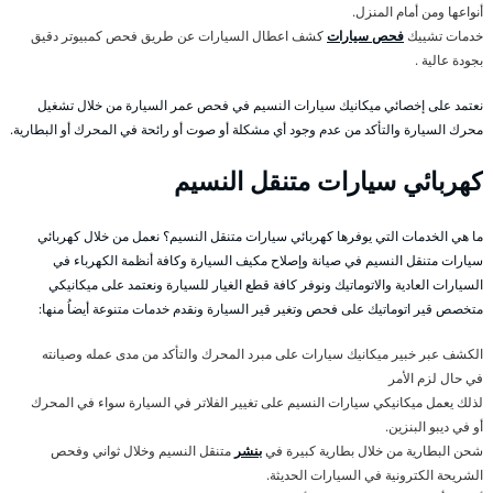
أنواعها ومن أمام المنزل.
خدمات تشييك
فحص سيارات
كشف اعطال السيارات عن طريق فحص كمبيوتر دقيق
بجودة عالية .
نعتمد على إخصائي ميكانيك سيارات النسيم في فحص عمر السيارة من خلال تشغيل
محرك السيارة والتأكد من عدم وجود أي مشكلة أو صوت أو رائحة في المحرك أو البطارية.
كهربائي سيارات متنقل النسيم
ما هي الخدمات التي يوفرها كهربائي سيارات متنقل النسيم؟ نعمل من خلال كهربائي
سيارات متنقل النسيم في صيانة وإصلاح مكيف السيارة وكافة أنظمة الكهرباء في
السيارات العادية والاتوماتيك ونوفر كافة قطع الغيار للسيارة ونعتمد على ميكانيكي
متخصص قير اتوماتيك على فحص وتغير قير السيارة ونقدم خدمات متنوعة أيضاُ منها:
الكشف عبر خبير ميكانيك سيارات على مبرد المحرك والتأكد من مدى عمله وصيانته
في حال لزم الأمر
لذلك يعمل ميكانيكي سيارات النسيم على تغيير الفلاتر في السيارة سواء في المحرك
أو في ديبو البنزين.
شحن البطارية من خلال بطارية كبيرة في
بنشر
متنقل النسيم وخلال ثواني وفحص
الشريحة الكترونية في السيارات الحديثة.