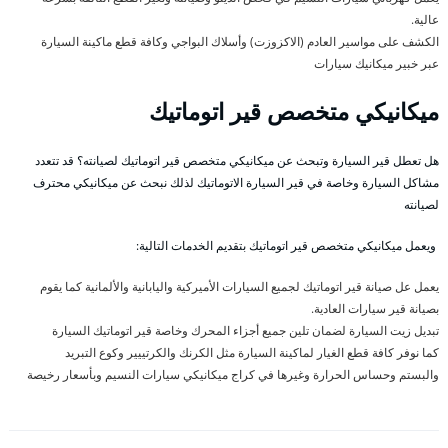
عالية.
الكشف على مواسير العادم (الاكزوزت) وأسلاك البواجي وكافة قطع ماكينة السيارة
عبر خبير ميكانيك سيارات
ميكانيكي متخصص قير اتوماتيك
هل تعطل قير السيارة وتبحث عن ميكانيكي متخصص قير اتوماتيك لصيانته؟ قد تتعدد
مشاكل السيارة وخاصة في قير السيارة الاتوماتيك لذلك نبحث عن ميكانيكي محترف
لصيانته
ويعمل ميكانيكي متخصص قير اتوماتيك بتقديم الخدمات التالية:
يعمل عل صيانة قير اتوماتيك لجميع السيارات الأميركية واليابانية والألمانية كما يقوم
بصيانة قير سيارات العادية.
تبديل زيت السيارة لضمان تلين جميع أجزاء المحرك وخاصة قير اتوماتيك السيارة
كما نوفر كافة قطع الغيار لماكينة السيارة مثل الكرنك والكرتييير وكوع التبريد
والبستم وحساس الحرارة وغيرها في كراج ميكانيكي سيارات النسيم وبأسعار رخيصة