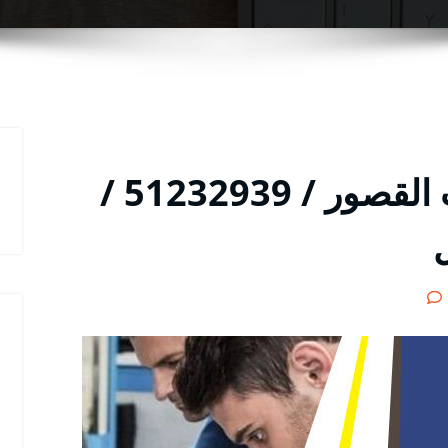
خدمة ميكانيكي سيارات القصور / 51232939‬ /