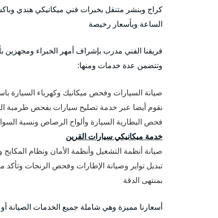
كراج وبنشر متنقل بخبرات فني ميكانيكي هندي وباكست
الساعة وبأسعار رخيصة
فريقنا الفني مدرب بإشراف أمهر الخبراء ومجهزين بأح
وتتضمن عدة خدمات ومنها:
صيانة السيارات وفحص ميكانيك وكهرباء السيارة باست
نقوم أيضا عبر خدمة تصليح سيارات بفحص طرمبة المي
فحص البطارية السيارة وألواح الرصاص ونسبة السوائل
خدمة ميكانيكي سيارات القرين
صيانة أنظمة التشغيل وأنظمة الأمان ونظام المكابح ونظام ABS مانع الانزلاق في ا
تبديل تواير وصيانة الإطارات وفحص الرنجات وتأكد م
بمنتهى الدقة
أسعارنا مميزة وهي شاملة جميع الخدمات الصيانة أو ت