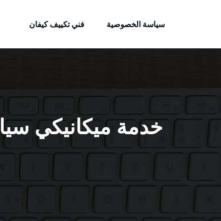
الكويتية
لتجاوز
خدمات وظائف بالكويت
لى
سياسة الخصوصية
فني تكييف كيفان
لمحتوى