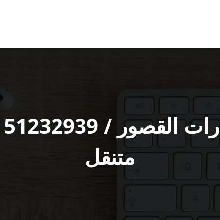
خ‬
متنقل