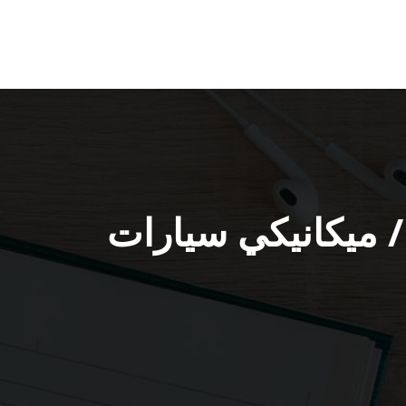
دمة ميكانيكي سيارات القصور / 51232939 / ميكانيكي سيارات