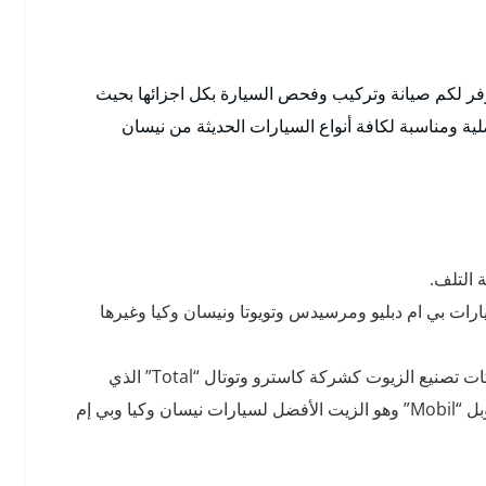
فر لكم صيانة وتركيب وفحص السيارة بكل اجزائها بحيث
ة ومناسبة لكافة أنواع السيارات الحديثة من نيسان
 التلف.
ارات بي ام دبليو ومرسيدس وتويوتا ونيسان وكيا وغيرها
أيضا توفير جميع أنواع زيوت السيارات من أهم الشركات تصنيع الزيوت كشركة كاسترو وتوتال “Total” الذي
انتخب أفضل زيت للسيارة لعام 2020 ونؤمن أيضا موبل “Mobil” وهو الزيت الأفضل لسيارات نيسان وكيا وبي إم