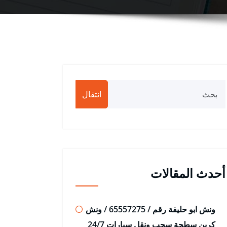
انتقال
أحدث المقالات
ونش ابو حليفة رقم / 65557275 / ونش
كرين سطحة سحب ونقل سيارات 24/7