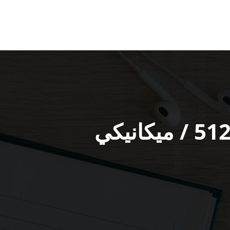
خدمة ميكانيكي سيارات المسيلة / 51232939‬ / ميكانيكي