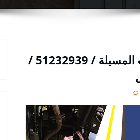
خدمة ميكانيكي سيارات المسيلة / 51232939‬ /