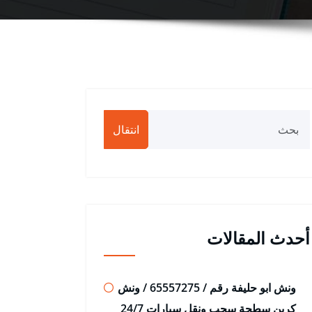
انتقال
أحدث المقالات
ونش ابو حليفة رقم / 65557275 / ونش
كرين سطحة سحب ونقل سيارات 24/7