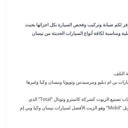
فر لكم صيانة وتركيب وفحص السيارة بكل اجزائها بحيث
ة ومناسبة لكافة أنواع السيارات الحديثة من نيسان
 التلف.
ارات بي ام دبليو ومرسيدس وتويوتا ونيسان وكيا وغيرها
أيضا توفير جميع أنواع زيوت السيارات من أهم الشركات تصنيع الزيوت كشركة كاسترو وتوتال “Total” الذي
انتخب أفضل زيت للسيارة لعام 2020 ونؤمن أيضا موبل “Mobil” وهو الزيت الأفضل لسيارات نيسان وكيا وبي إم