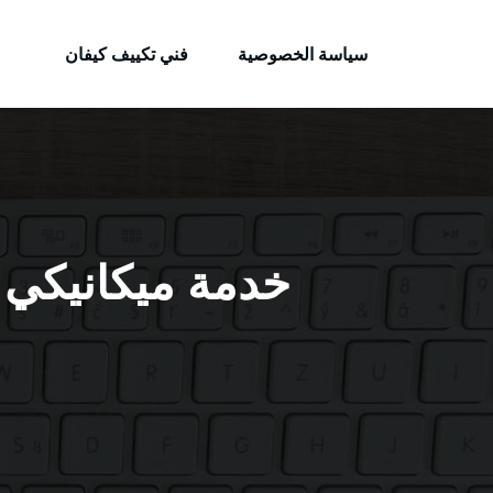
الكويتية
لتجاوز
خدمات وظائف بالكويت
لى
سياسة الخصوصية
فني تكييف كيفان
لمحتوى