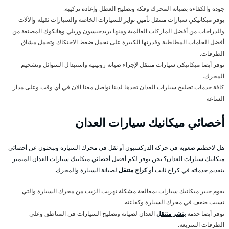
جودة والكفاءة بصيانة المحرك وفكه وتصليح العطل وإعادة تركيبه.
يوفر ميكانيكي سيارات متنقل تأمين تواير للسيارات الخاصة والسيارات ثقيلة والآلات
وللدراجات من أفضل الماركات العالمية ومنها بريدجيسون وريلي وهانكوك المصنعة من
أفضل الخامات المطاطية وقدرتها الكبيرة على تحمل ضغط الاحتكاك وتحمل مشاق
الطرقات.
نوفر أيضا ميكانيكي سيارات متنقل لإجراء صيانة روتينية واستبدال السوائل وتشحيم
المحرك.
كافة خدمات تصليح سيارات العدان تجدها لدينا تواصل معنا الان في أي وقت وعلى مدار
الساعة
أخصائي ميكانيك سيارات العدان
هل لاحظتم صعوبة في حركة الدركسيون أو ثقل في محرك السيارة وتبحثون عن أخصائي
ميكانيك سيارات العدان؟ نحن نوفر لكم أفضل أخصائي ميكانيك سيارات العدان المتميز
بتقديم خدماته في كراج ثابت أو
كراج متنقل
لصيانة السيارة والمحرك.
يقوم خبير ميكانيك سيارات بمعالجة مشكلة تهريب الزيت من محرك السيارة والتي
تسبب ضعف في محرك السيارة وكفاءته.
نوفر أيضا خدمة
بنشر متنقل
العدان لصيانة وتصليح السيارات في المناطق وعلى
الطرقات السريعة.