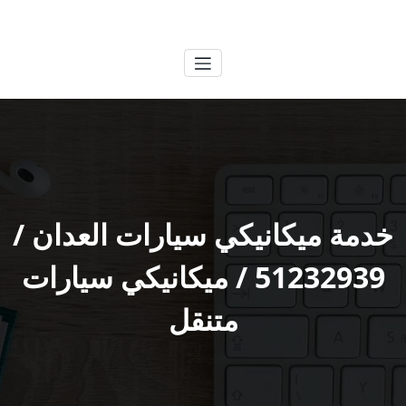
لتجاوز
الكويتية
خدمات وظائف بالكويت
لى
لمحتوى
خدمة ميكانيكي سيارات العدان /
51232939‬ / ميكانيكي سيارات
متنقل