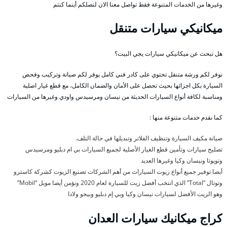
وغيرها من الخدمات المتنوعة فقط تواصل معنا الان لنصلكم أينما كنتم
ميكانيكي سيارات متنقل
هل تبحث عن ميكانيكي سيارات يجي البيت؟
نوفر لكم ورشة متنقل تحتوي على كادر فني كامل يوفر لكم صيانة وتركيب وفحص
السيارة بكل اجزائها بحيث تحصل على الأمان والضمان الكامل، مع قطع غيار اصلية
ومناسبة لكافة أنواع السيارات الحديثة من نيسان ومرسيدس واودي وغيرها من السيارات
كما نقدم خدمات متنوعة منها :
صيانة مكيف السيارة وتنظيف الفلاتر وتبديلها في حالة التلف.
تصليح سيارات وتأمين قطع الغيار الأصلية لجميع السيارات بي ام دبليو ومرسيدس
وتويوتا ونيسان وكيا وغيرها العديد
أيضا توفير جميع أنواع زيوت السيارات من أهم الشركات تصنيع الزيوت كشركة كاسترو
وتوتال “Total” الذي انتخب أفضل زيت للسيارة لعام 2020 ونؤمن أيضا موبل “Mobil”
وهو الزيت الأفضل لسيارات نيسان وكيا وبي إم دبليو وبيجو ولادا
كراج ميكانيك سيارات العدان