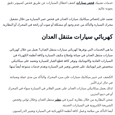
خدمات تشييك
فحص سيارات
كشف اعطال السيارات عن طريق فحص كمبيوتر دقيق
بجودة عالية .
نعتمد على إخصائي ميكانيك سيارات العدان في فحص عمر السيارة من خلال تشغيل
محرك السيارة والتأكد من عدم وجود أي مشكلة أو صوت أو رائحة في المحرك أو البطارية.
كهربائي سيارات متنقل العدان
ما هي الخدمات التي يوفرها كهربائي سيارات متنقل العدان؟ نعمل من خلال كهربائي
سيارات متنقل العدان في صيانة وإصلاح مكيف السيارة وكافة أنظمة الكهرباء في
السيارات العادية والاتوماتيك ونوفر كافة قطع الغيار للسيارة ونعتمد على ميكانيكي
متخصص قير اتوماتيك على فحص وتغير قير السيارة ونقدم خدمات متنوعة أيضاُ منها:
الكشف عبر خبير ميكانيك سيارات على مبرد المحرك والتأكد من مدى عمله وصيانته
في حال لزم الأمر
لذلك يعمل ميكانيكي سيارات العدان على تغيير الفلاتر في السيارة سواء في المحرك
أو في ديبو البنزين.
شحن البطارية من خلال بطارية كبيرة في
بنشر
متنقل العدان وخلال ثواني وفحص
الشريحة الكترونية في السيارات الحديثة.
أيضا التأكد من سلامة وعمل كافة أنظمة الكهربائية في السيارة وتعيير الدركسيون