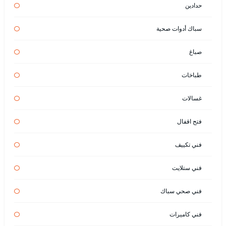
حدادين
سباك أدوات صحية
صباغ
طباخات
غسالات
فتح اقفال
فني تكييف
فني ستلايت
فني صحي سباك
فني كاميرات