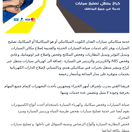
خدمة ميكانيكي سيارات العدان الكويت الميكانيكي أو هو الميكانيكا أو الميكانيك تصليح
السيارات يوفر لكم خدمات صيانة السيارات الحديثة والقديمة إصلاح مكائن السيارات
وتبديل التواير وتبديل البطاريات وفحص المكابح وفحص واصلاح قير اوتوماتيك وعادي
وفحص ABS والكربرتير والرديتير في السيارة ، إضافة الى كهربائي سيارات متنقل عبر
كراج وبنشر متنقل بخبرات فني ميكانيكي هندي وباكستاني لإصلاح الدارات الكهربائية
بخدمات متوفرة على مدار الساعة وبأسعار رخيصة
فريقنا الفني مدرب بإشراف أمهر الخبراء ومجهزين بأحدث التجهيزات لإتمام جميع المهام
بحرفية وجودة لا مثيل وتتضمن عدة خدمات ومنها:
صيانة السيارات وفحص ميكانيك وكهرباء السيارة باستخدام أحدث أنواع الكمبيوترات
نقوم أيضا عبر خدمة تصليح سيارات بفحص طرمبة المياه ورديتير السيارة ومبرد
المحرك.
فحص البطارية السيارة وألواح الرصاص ونسبة السوائل في داخلها و تصليح سيارات
متنقل بكافة انواعها