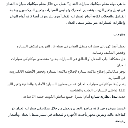
ما هي مهام معلم ميكانيك سيارات العدان؟ نعمل من خلال معلم ميكانيك سيارات العدان
في تبديل وتغير الزيت وتشحيم المحرك وتجليس السيارات وتعيير الدركسيون وضبط
الفرامل والعجلات لكافة أنواع السيارات الفول أوتوماتيك ونوفر أيضا كافة أنواع التواير
واطارات السيارات عبر بنشر متنقل العدان
ونقوم ب:
يعمل أيضا كهربائي سيارات متنقل العدان في تعبئة غاز الفريون لمكيف السيارة
وفحص المكيف وصيانته.
حل مشكلة الباب المقفل أو العالق في السيارات بخبرة متخصص ميكانيكي سيارات
العدان
نوفر ميكانيكي إصلاح ماكينة سيارة لإصلاح ماكينة السيارة وفحص الأنظمة الالكترونية
في السيارة.
يقدم أيضا ميكانيكي سيارات العدان فحص مصابيح السيارة الأمامية والخلفية وتغير الليد
LED الداخلي للسيارات العادية والشاحنة
خدمة
تبديل بطارية سيارة
أمام المنزل جميع مناطق الكويت خدمة 24 ساعة .
خدمتنا متوفرة في كافة مناطق العدان ونعمل من خلال ميكانيكي سيارات العدان ذو
كفاءات عالية وبفريق مجهز بأحدث الأجهزة والمعدات في بنشر متنقل العدان وبأسعار
رخيصة.