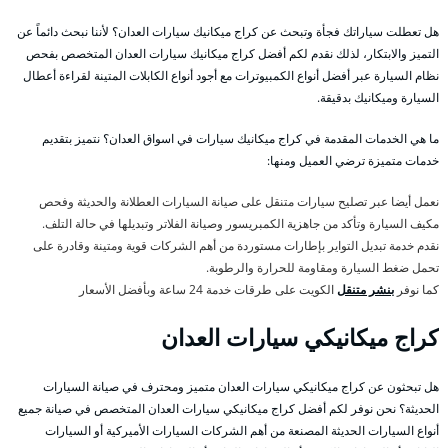
هل تعطلت سياراتك فجأة وتبحث عن كراج ميكانيك سيارات العدان؟ لأننا نبحث دائماً عن
التميز والابتكار، لذلك نقدم لكم أفضل كراج ميكانيك سيارات العدان المتخصص بفحص
نظام السيارة عبر أفضل أنواع الكمبيوترات مع أجود أنواع الكابلات المتينة لقراءة أعطال
السيارة وميكانيك بدقيقة.
ما هي الخدمات المقدمة في كراج ميكانيك سيارات في اسواق العدان؟ نتميز بتقديم
خدمات متميزة ترضي العميل ومنها:
نعمل أيضا عبر تصليح سيارات متنقل على صيانة السيارات العطلانة والحديثة وفحص
مكيف السيارة وتأكد من جاهزية الكمبريسور وصيانة الفلاتر وتبديلها في حالة التلف.
نقدم خدمة تبديل التواير بإطارات مستوردة من أهم الشركات قوية ومتينة وقادرة على
تحمل ضغط السيارة ومقاومة للحرارة والرطوبة.
كما نوفر
بنشر متنقل
الكويت على طرقات خدمة 24 ساعة وبأفضل الأسعار
كراج ميكانيكي سيارات العدان
هل تبحثون عن كراج ميكانيكي سيارات العدان متميز ومحترف في صيانة السيارات
الحديثة؟ نحن نوفر لكم أفضل كراج ميكانيكي سيارات العدان المتخصص في صيانة جميع
أنواع السيارات الحديثة المصنعة من أهم الشركات السيارات الأميركية أو السيارات