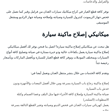
والفرامل والدعاسات.
نوفر كافة قطع الغيار في كراج ميكانيك سيارات العدان من فرامل وقير كما نعمل على
فحص جهاز الريمونت كنترول للسيارة وصيانته وإصلاحه وصيانة جهاز الراديو ومشغل
الموسيقى
ميكانيكي إصلاح ماكينة سيارة
هل تبحث عن ميكانيكي إصلاح ماكينة سيارة؟ اتصل بنا فنحن نوفر لك أفضل ميكانيكي
إصلاح ماكينة سيارة يعمل بكفاءات عالية وذو خبرة ممتازة في صيانة وتصليح كافة أنواع
السيارات وبمختلف الموديلات ونوفر كافة قطع الغيار للسيارة وبأفضل الماركات وبأسعار
رخيصة جداً
ونقدم كافة الخدمات من خلال بنشر متنقل العدان ونعمل أيضا في:
إصلاح ماكينة زجاج باب السيارة بسرعة ومن خلال أفضل المعدات والأجهزة ودون
خدش باب السيارة
صيانة ماكينة السيارة وإصلاح كافة الأجزاء فيها مثل البلف وعصا الصمام وكتلة
الاسطونات (السلندر)
يعمل كهربائي سيارات العدان في فحص الدينو وصيانته وتغير القطع التالفة بسرعة
عالية.