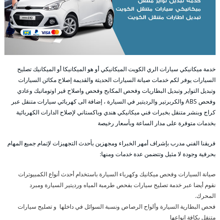
خدمة ميكانيكي سيارات الري الكويت الميكانيكي أو هو الميكانيكا أو الميكانيك تصليح
السيارات يوفر لكم خدمات صيانة السيارات الحديثة والقديمة إصلاح مكائن السيارات
وتبديل التواير وتبديل البطاريات وفحص المكابح وفحص واصلاح قير اوتوماتيك وعادي
وفحص ABS والكربرتير والرديتير في السيارة ، إضافة الى كهربائي سيارات متنقل عبر
كراج وبنشر متنقل بخبرات فني ميكانيكي هندي وباكستاني لإصلاح الدارات الكهربائية
بخدمات متوفرة على مدار الساعة وبأسعار رخيصة
فريقنا الفني مدرب بإشراف أمهر الخبراء ومجهزين بأحدث التجهيزات لإتمام جميع المهام
بحرفية وجودة لا مثيل وتتضمن عدة خدمات ومنها:
صيانة السيارات وفحص ميكانيك وكهرباء السيارة باستخدام أحدث أنواع الكمبيوترات
نقوم أيضا عبر خدمة تصليح سيارات بفحص طرمبة المياه ورديتير السيارة ومبرد
المحرك.
فحص البطارية السيارة وألواح الرصاص ونسبة السوائل في داخلها و تصليح سيارات
متنقل بكافة انواعها