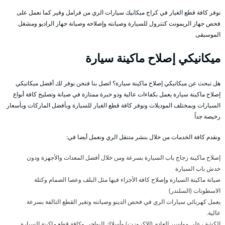
نوفر كافة قطع الغيار في كراج ميكانيك سيارات الري من فرامل وقير كما نعمل على
فحص جهاز الريمونت كنترول للسيارة وصيانته وإصلاحه وصيانة جهاز الراديو ومشغل
الموسيقى
ميكانيكي إصلاح ماكينة سيارة
هل تبحث عن ميكانيكي إصلاح ماكينة سيارة؟ اتصل بنا فنحن نوفر لك أفضل ميكانيكي
إصلاح ماكينة سيارة يعمل بكفاءات عالية وذو خبرة ممتازة في صيانة وتصليح كافة أنواع
السيارات وبمختلف الموديلات ونوفر كافة قطع الغيار للسيارة وبأفضل الماركات وبأسعار
رخيصة جداً
ونقدم كافة الخدمات من خلال بنشر متنقل الري ونعمل أيضا في:
إصلاح ماكينة زجاج باب السيارة بسرعة ومن خلال أفضل المعدات والأجهزة ودون
خدش باب السيارة
صيانة ماكينة السيارة وإصلاح كافة الأجزاء فيها مثل البلف وعصا الصمام وكتلة
الاسطونات (السلندر)
يعمل كهربائي سيارات الري في فحص الدينو وصيانته وتغير القطع التالفة بسرعة
عالية.
الكشف على مواسير العادم (الاكزوزت) وأسلاك البواجي وكافة قطع ماكينة السيارة