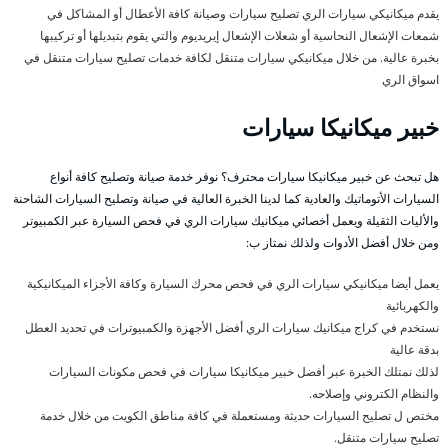
يقدم ميكانيكي سيارات الري تصليح سيارات وصيانة كافة الأعطال أو المشاكل في
شمعات الإشعال النحاسية أو شعلات الإشعال إيريديوم والتي يقوم بتبديلها أو تركيبها
بخبرة عالية. من خلال ميكانيكي سيارات متنقل لكافة خدمات تصليح سيارات متنقل في
اسواق الري
خبير ميكانيكا سيارات
هل تبحث عن خبير ميكانيكا سيارات محترف؟ نوفر خدمة صيانة وتصليح كافة أنواع
السيارات الأتوماتيك والعادية كما لدينا الخبرة العالية في صيانة وتصليح السيارات الشاحنة
والأليات الثقيلة ويعمل أخصائي ميكانيك سيارات الري في فحص السيارة عبر الكمبيوتر
ومن خلال أفضل الأدوات ولذلك نمتاز ب:
يعمل أيضا ميكانيكي سيارات الري في فحص محرك السيارة وكافة الأجزاء الميكانيكية
والكهربائية
نستخدم في كراج ميكانيك سيارات الري أفضل الأجهزة والكمبيوترات في تحديد العطل
بدقة عالية
لذلك نمتلك الخبرة عبر أفضل خبير ميكانيكا سيارات في فحص مكونات السيارات
والنظام الكتروني وإصلاحه.
مختص ل تصليح السيارات حديثة ومستعملة في كافة مناطق الكويت من خلال خدمة
تصليح سيارات متنقل.