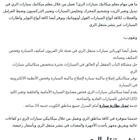
ما هي مهام معلم ميكانيك سيارات الري؟ نعمل من خلال معلم ميكانيك سيارات الري في
تبديل وتغير الزيت وتشحيم المحرك وتجليس السيارات وتعيير الدركسيون وضبط الفرامل
والعجلات لكافة أنواع السيارات الفول أوتوماتيك ونوفر أيضا كافة أنواع التواير واطارات
السيارات عبر بنشر متنقل الري
ونقوم ب:
يعمل أيضا كهربائي سيارات متنقل الري في تعبئة غاز الفريون لمكيف السيارة وفحص
المكيف وصيانته.
حل مشكلة الباب المقفل أو العالق في السيارات بخبرة متخصص ميكانيكي سيارات
الري
نوفر ميكانيكي إصلاح ماكينة سيارة لإصلاح ماكينة السيارة وفحص الأنظمة الالكترونية
في السيارة.
يقدم أيضا ميكانيكي سيارات الري فحص مصابيح السيارة الأمامية والخلفية وتغير الليد
LED الداخلي للسيارات العادية والشاحنة
خدمة
تبديل بطارية سيارة
أمام المنزل جميع مناطق الكويت خدمة 24 ساعة .
خدمتنا متوفرة في كافة مناطق الري ونعمل من خلال ميكانيكي سيارات الري ذو كفاءات
عالية وبفريق مجهز بأحدث الأجهزة والمعدات في بنشر متنقل الري وبأسعار رخيصة.
بنشر متنقل الري