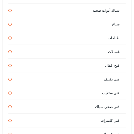
سباك أدوات صحية
صباغ
طباخات
غسالات
فتح اقفال
فني تكييف
فني ستلايت
فني صحي سباك
فني كاميرات