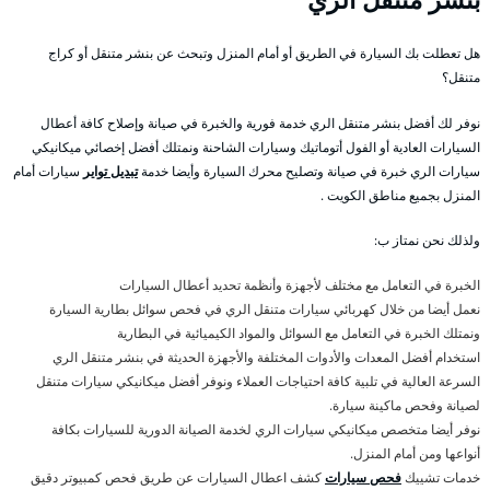
هل تعطلت بك السيارة في الطريق أو أمام المنزل وتبحث عن بنشر متنقل أو كراج
متنقل؟
نوفر لك أفضل بنشر متنقل الري خدمة فورية والخبرة في صيانة وإصلاح كافة أعطال
السيارات العادية أو الفول أتوماتيك وسيارات الشاحنة ونمتلك أفضل إخصائي ميكانيكي
سيارات الري خبرة في صيانة وتصليح محرك السيارة وأيضا خدمة
تبديل تواير
سيارات أمام
المنزل بجميع مناطق الكويت .
ولذلك نحن نمتاز ب:
الخبرة في التعامل مع مختلف لأجهزة وأنظمة تحديد أعطال السيارات
نعمل أيضا من خلال كهربائي سيارات متنقل الري في فحص سوائل بطارية السيارة
ونمتلك الخبرة في التعامل مع السوائل والمواد الكيميائية في البطارية
استخدام أفضل المعدات والأدوات المختلفة والأجهزة الحديثة في بنشر متنقل الري
السرعة العالية في تلبية كافة احتياجات العملاء ونوفر أفضل ميكانيكي سيارات متنقل
لصيانة وفحص ماكينة سيارة.
نوفر أيضا متخصص ميكانيكي سيارات الري لخدمة الصيانة الدورية للسيارات بكافة
أنواعها ومن أمام المنزل.
خدمات تشييك
فحص سيارات
كشف اعطال السيارات عن طريق فحص كمبيوتر دقيق