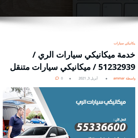
ميكانيكي سيارات
خدمة ميكانيكي سيارات الري /
51232939‬ / ميكانيكي سيارات متنقل
بواسطة ammar
أبريل 3, 2021
0