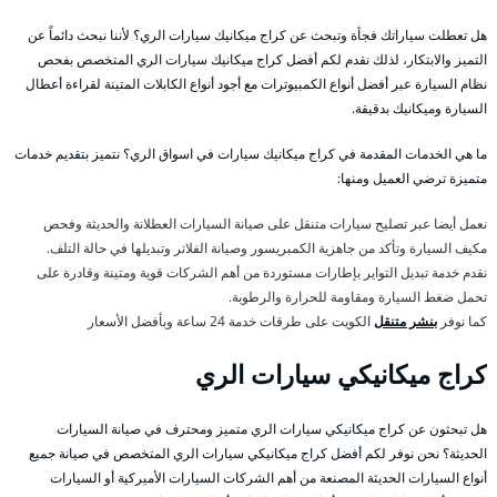
هل تعطلت سياراتك فجأة وتبحث عن كراج ميكانيك سيارات الري؟ لأننا نبحث دائماً عن
التميز والابتكار، لذلك نقدم لكم أفضل كراج ميكانيك سيارات الري المتخصص بفحص
نظام السيارة عبر أفضل أنواع الكمبيوترات مع أجود أنواع الكابلات المتينة لقراءة أعطال
السيارة وميكانيك بدقيقة.
ما هي الخدمات المقدمة في كراج ميكانيك سيارات في اسواق الري؟ نتميز بتقديم خدمات
متميزة ترضي العميل ومنها:
نعمل أيضا عبر تصليح سيارات متنقل على صيانة السيارات العطلانة والحديثة وفحص
مكيف السيارة وتأكد من جاهزية الكمبريسور وصيانة الفلاتر وتبديلها في حالة التلف.
نقدم خدمة تبديل التواير بإطارات مستوردة من أهم الشركات قوية ومتينة وقادرة على
تحمل ضغط السيارة ومقاومة للحرارة والرطوبة.
كما نوفر
بنشر متنقل
الكويت على طرقات خدمة 24 ساعة وبأفضل الأسعار
كراج ميكانيكي سيارات الري
هل تبحثون عن كراج ميكانيكي سيارات الري متميز ومحترف في صيانة السيارات
الحديثة؟ نحن نوفر لكم أفضل كراج ميكانيكي سيارات الري المتخصص في صيانة جميع
أنواع السيارات الحديثة المصنعة من أهم الشركات السيارات الأميركية أو السيارات