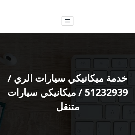
لتجاوز
الكويتية
خدمات وظائف بالكويت
لى
لمحتوى
خدمة ميكانيكي سيارات الري /
51232939‬ / ميكانيكي سيارات
متنقل