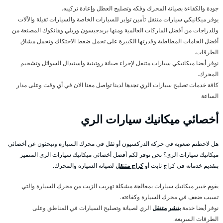
جودة والكفاءة بصيانة المحرك وفكه وتصليح العطل وإعادة تركيبه.
يوفر ميكانيكي سيارات متنقل تأمين تواير للسيارات الخاصة والسيارات ثقيلة والآلات
وللدراجات من أفضل الماركات العالمية ومنها بريدجيسون وريلي وهانكوك المصنعة من
أفضل الخامات المطاطية وقدرتها الكبيرة على تحمل ضغط الاحتكاك وتحمل مشاق
الطرقات.
نوفر أيضا ميكانيكي سيارات متنقل لإجراء صيانة روتينية واستبدال السوائل وتشحيم
المحرك.
كافة خدمات تصليح سيارات الري تجدها لدينا تواصل معنا الان في أي وقت وعلى مدار
الساعة
أخصائي ميكانيك سيارات الري
هل لاحظتم صعوبة في حركة الدركسيون أو ثقل في محرك السيارة وتبحثون عن أخصائي
ميكانيك سيارات الري؟ نحن نوفر لكم أفضل أخصائي ميكانيك سيارات الري المتميز
بتقديم خدماته في كراج ثابت أو
كراج متنقل
لصيانة السيارة والمحرك.
يقوم خبير ميكانيك سيارات بمعالجة مشكلة تهريب الزيت من محرك السيارة والتي
تسبب ضعف في محرك السيارة وكفاءته.
نوفر أيضا خدمة
بنشر متنقل
الري لصيانة وتصليح السيارات في المناطق وعلى
الطرقات السريعة.