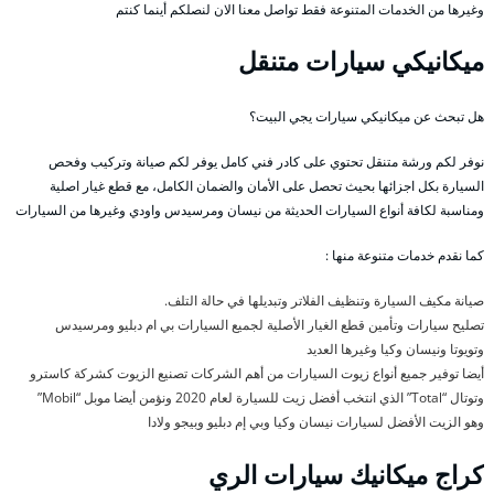
وغيرها من الخدمات المتنوعة فقط تواصل معنا الان لنصلكم أينما كنتم
ميكانيكي سيارات متنقل
هل تبحث عن ميكانيكي سيارات يجي البيت؟
نوفر لكم ورشة متنقل تحتوي على كادر فني كامل يوفر لكم صيانة وتركيب وفحص
السيارة بكل اجزائها بحيث تحصل على الأمان والضمان الكامل، مع قطع غيار اصلية
ومناسبة لكافة أنواع السيارات الحديثة من نيسان ومرسيدس واودي وغيرها من السيارات
كما نقدم خدمات متنوعة منها :
صيانة مكيف السيارة وتنظيف الفلاتر وتبديلها في حالة التلف.
تصليح سيارات وتأمين قطع الغيار الأصلية لجميع السيارات بي ام دبليو ومرسيدس
وتويوتا ونيسان وكيا وغيرها العديد
أيضا توفير جميع أنواع زيوت السيارات من أهم الشركات تصنيع الزيوت كشركة كاسترو
وتوتال “Total” الذي انتخب أفضل زيت للسيارة لعام 2020 ونؤمن أيضا موبل “Mobil”
وهو الزيت الأفضل لسيارات نيسان وكيا وبي إم دبليو وبيجو ولادا
كراج ميكانيك سيارات الري