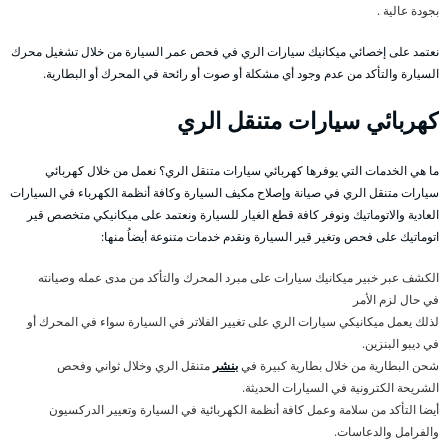
بجودة عالية .
نعتمد على إخصائي ميكانيك سيارات الري في فحص عمر السيارة من خلال تشغيل محرك
السيارة والتأكد من عدم وجود أي مشكلة أو صوت أو رائحة في المحرك أو البطارية.
كهربائي سيارات متنقل الري
ما هي الخدمات التي يوفرها كهربائي سيارات متنقل الري؟ نعمل من خلال كهربائي
سيارات متنقل الري في صيانة وإصلاح مكيف السيارة وكافة أنظمة الكهرباء في السيارات
العادية والاتوماتيك ونوفر كافة قطع الغيار للسيارة ونعتمد على ميكانيكي متخصص قير
اتوماتيك على فحص وتغير قير السيارة ونقدم خدمات متنوعة أيضاُ منها:
الكشف عبر خبير ميكانيك سيارات على مبرد المحرك والتأكد من مدى عمله وصيانته
في حال لزم الأمر
لذلك يعمل ميكانيكي سيارات الري على تغيير الفلاتر في السيارة سواء في المحرك أو
في ديبو البنزين.
شحن البطارية من خلال بطارية كبيرة في
بنشر
متنقل الري وخلال ثواني وفحص
الشريحة الكترونية في السيارات الحديثة.
أيضا التأكد من سلامة وعمل كافة أنظمة الكهربائية في السيارة وتعيير الدركسيون
والفرامل والدعاسات.