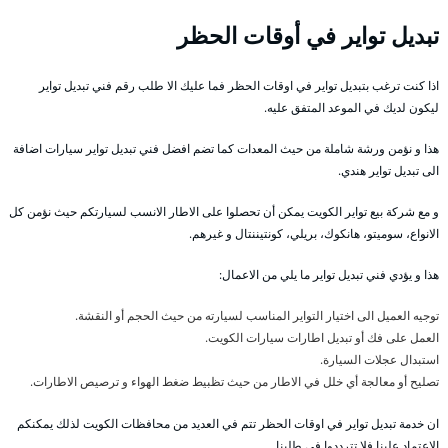
تبديل تواير في أوقات الحظر
اذا كنت ترغب بتبديل تواير في اوقات الحظر فما عليك الا طلب رقم فني تبديل تواير
ليكون لديك في الموعد المتفق عليه.
هذا و نؤمن ورشة شاملة من حيث المعدات كما تضم افضل فني تبديل تواير سيارات اضافة
الى تبديل تواير هندي.
و مع شركة بيع تواير الكويت يمكن أن تحصلوا على الاطار الانسب لسيارتكم حيث نؤمن كل
الانواع، سوميتو، هانكوك، بريلي، كونتيننتال و غيرهم.
هذا و يؤدي فني تبديل تواير ما يلي من الاعمال:
توجيه العميل الى اختيار التواير المناسب لسيارته من حيث الحجم أو النقشة.
العمل على فك أو تبديل اطارات سيارات الكويت.
استبدال عجلات السيارة.
تصليح أو معالجة أي خلل في الاطار من حيث تظبيط ضغط الهواء و ترصيص الاطارات.
ان خدمة تبديل تواير في اوقات الحظر تتم في العديد من محافظات الكويت لذلك يمكنكم
الاعتماد علينا فلا تترددوا في طلبنا.