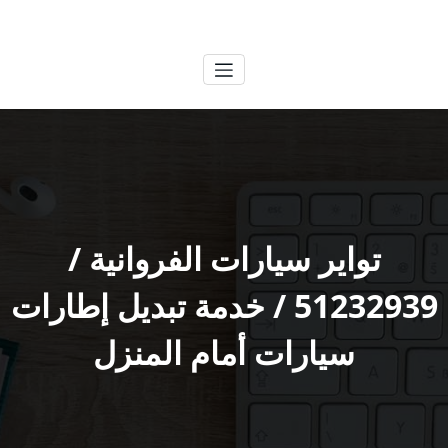
لتجاوز
الكويتية
خدمات وظائف بالكويت
لى
لمحتوى
تواير سيارات الفروانية /
51232939‬ / خدمة تبديل إطارات
سيارات أمام المنزل