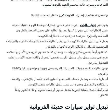
الطرقات وبسرعة عالية ليختصر الجهد والوقت للعميل.
وتتضمن خدمة تبديل إطارات الكويت كراج متنقل الخدمات التالية:
يقوم فني
تبديل اطارات
الكويت على فحص الإطارات وضغط الهواء بتقنيات حديثة.
تتميز الإطارات التي نقوم بتركيبها بقدرتها العالية على تحمل الضغط والظروف
المناخية والحرارة المرتفعة عبر فني تبديل اطارات الكويت.
يعمل فني تبديل إطارات الكويت على توفير إطارات خاصة بالدراجات النارية والدراجات
المخصصة للرمال أو للأماكن الوعرة كجبال والوديان.
كما نقوم أيضاً بفحص مكابح ودواسات وضمان كفاءة عملهم لمزيد من الأمان والسلامة.
يقوم فني بنشر تبديل تواير متنقل الكويت بفحص المحرك وكافة أنظمة الأمان وأنظمة
التشغيل بحرفية.
نؤمن إطارات لكافة موديلات السيارات المرسيدس وتويوتا وهواندي والكيا وBMW
والأودي.
أسعارنا منافسة وتشمل خدمات الصيانة والتصليح كافة الأعطال بالإطارات والجنط
والمكافح والمفاصل وبخبرة عبر بنشر تبديل إطارات متنقل الكويت.
نقدم أيضاً خدمة الصيانة الدورية بشكل سنوي أو نصف سنوي أو كل 3 أشهر وفقاً
للاتفاق.
تبديل تواير سيارات حديثة الفروانية