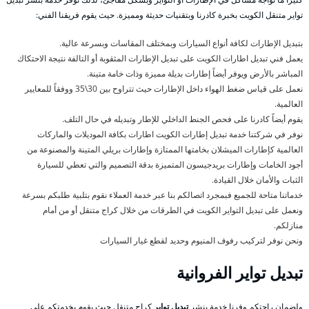
تواير متنقل الكويت بخبرة كادرنا وبتقنيات حديثة ومميزة. حيث يقوم فريقنا الفني:
بتبديل الإطارات لكافة أنواع السيارات وبمختلف المقاسات وبسرعة عالية.
يعمل فني تبديل اطارات الكويت على تبديل الإطارات المثقوبة أو التالفة نتيجة الاحتكاك
المباشر بالأرض ويوفر أيضاً إطارات بديلة مميزة وذات خامة متينة.
نعمل على قياس ضغط الهواء داخل الإطارات حيث تتراوح بين 30\35 ووفقاً للمعايير
العالمية.
يقوم أيضاً كادرنا على فحص الجنط الداخلي للإطار وتبديله في حال التلف.
نوفر في شركتنا خدمة تبديل إطارات الكويت اطارات بكافة الموديلات والماركات
العالمية كإطارات الميشلان بخامتها الممتازة وإطارات بريلي المتينة والمصنوعة من
أجود الخامات وإطارات بريدجيسون المتميزة بدقة التصميم والتي تعطي للسيارة
الثبات والأمان خلال القيادة.
خدماتنا متاحة للجميع فبمجرد اتصالكم بنا عبر خدمة العملاء نقوم بتلبية طلبكم بسرعة
ونعمل على تبديل التواير الكويت في الطرقات من خلال كراج متنقل أو من أمام
منازلكم.
ونحن نوفر لتركيب رفوف المنيوم وحديد لقطع غيار السيارات
تبديل تواير الفروانية
ولضمان راحتكم وفرنا خدمة بنشر
تبديل تواير
كراج متنقل حيث يقوم بخدمتكم على