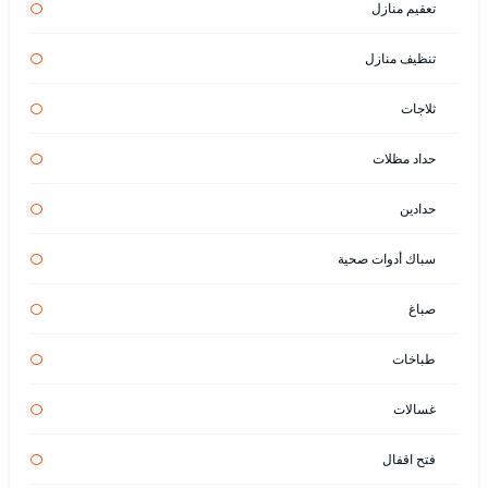
تعقيم منازل
تنظيف منازل
ثلاجات
حداد مظلات
حدادين
سباك أدوات صحية
صباغ
طباخات
غسالات
فتح اقفال