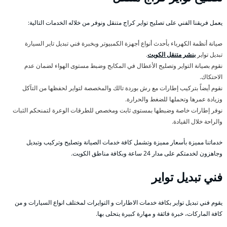
يعمل فريقنا الفني على تصليح تواير كراج متنقل ونوفر من خلاله الخدمات التالية:
صيانة أنظمة الكهرباء بأحدث أنواع أجهزة الكمبيوتر وبخبرة فني تبديل تاير السيارة
تبديل تواير
بنشر متنقل الكويت
.
نقوم بصيانة التواير وتصليح الأعطال في المكابح وضبط مستوى الهواء لضمان عدم
الاحتكاك.
نقوم أيضاً بتركيب إطارات مع رش بوردة تالك والمخصصة لتواير لحفظها من التآكل
وزيادة عمرها وتحملها للضغط والحرارة.
نوفر إطارات خاصة وضبطها بمستوى ثابت ومخصص للطرقات الوعرة لتمنحكم الثبات
والراحة خلال القيادة.
خدماتنا مميزة بأسعار مميزة وتشمل كافة خدمات الصيانة وتصليح وتركيب وتبديل
وجاهزون لخدمتكم على مدار 24 ساعة وبكافة مناطق الكويت.
فني تبديل تواير
يقوم فني تبديل تواير بكافة خدمات الاطارات و التوايرات لمختلف انواع السيارات و من
كافة الماركات، خبرة فائقة و مهارة كبيرة يتحلى بها.