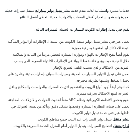
خدماتنا مميزة واستثنائية لذلك نقدم خدمة بنشر
تبديل تواير سيارات
متنقل سيارات حديثة
بخبرة واسعة وباستخدام أفضل المعدات والأدوات الحديثة لتعطي أفضل النتائج.
يقدم فني تبديل إطارات الكويت للسيارات الحديثة المميزات التالية:
نعمل عبر فني بنشر تبديل تواير متنقل الكويت من استبدال الإطارات أو التواير المتآكلة
نتيجة الاحتكاك أو المثقوبة بحرفية مميزة.
نقوم أيضاً بنفخ الإطارات بالهواء وموازنة السيارة لتعطي مزيداً من الثبات والسلاسة
خلال القيادة حيث يؤدي قلة ضغط الهواء في الإطارات للالتواء المفرط الذي يسبب
المزيد من الاحتكاك والذي يسبب التلف السريع للإطار.
نعمل على تبديل التواير للسيارات الحديثة وسيارات السباق بإطارات متينة وقادرة على
تحمل الضغط وتثبيتها بطريقة محترفة.
كما نوفر أيضاً أجود أنواع الزيوت والتشحيم لتزيت المحرك والدواسات والمكابح وناقل
السرعة لمنع الاحتكاك بحرفية مميزة.
نقوم بفحص الأنظمة الكهربائية ونظام ABC منعاً لحدوث الحوادث والانزلاقات المفاجئة.
نعمل على صيانة البطارية السيارة وفحصها بشكل دقيق وتأكد من نسبة السوائل في
داخلها عبر فني خدمة تبديل تواير الكويت.
بنشر متنقل
تبديل تواير السيارات عند البيت جميع مناطق الكويت
كراج متنقل
لتصليح السيارات وتبديل التواير أمام المنزل الخدمة السريعة بالكويت .