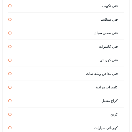
فني تكييف
فني ستلايت
فني صحي سباك
فني كاميرات
فني كهربائي
فني مداخن وشفاطات
كاميرات مراقبة
كراج متنقل
كرين
كهربائي سيارات