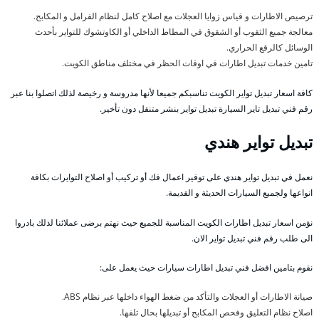
ترصيص الاطارات و قياس زوايا العجلات مع اصلاح كامل لنظام الفرامل و المكابح.
معالجة جميع الثقوب أو الشقوق في المطاط الداخلي أو الكاوتشوك للتواير بأحدث
الوسائل كالرقع الحراري.
تامين خدمات تبديل اطارات في اوقات الحظر في مختلف مناطق الكويت.
كافة اسعار تبديل تواير الكويت تناسبكم جميعا لأنها مدروسة و رخيصة لذلك اتصلوا بنا عبر
رقم فني تبديل تاير السيارة تبديل تواير بنشر متنقل دون تأخير.
تبديل تواير هندي
نعمل في تبديل تواير هندي على توفير اعمال فك أو تركيب أو اصلاح التوايرات بكافة
انواعها ولجميع السيارات الحديثة و القديمة.
نؤمن اسعار تبديل اطارات الكويت المناسبة للجميع حيث نهتم برضى عملائنا لذلك بادروا
الى طلب رقم فني تبديل تواير الان.
نقوم بتامين افضل فني تبديل اطارات سيارات حيث يعمل على:
صيانة الاطارات أو العجلات والتأكد من ضغط الهواء داخلها عبر نظام ABS.
اصلاح نظام التعليق وفحص المكابح أو تبديلها بحال تلفها.