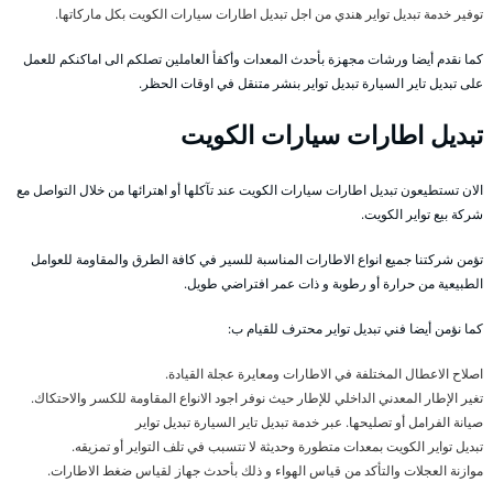
توفير خدمة تبديل تواير هندي من اجل تبديل اطارات سيارات الكويت بكل ماركاتها.
كما نقدم أيضا ورشات مجهزة بأحدث المعدات وأكفأ العاملين تصلكم الى اماكنكم للعمل
على تبديل تاير السيارة تبديل تواير بنشر متنقل في اوقات الحظر.
تبديل اطارات سيارات الكويت
الان تستطيعون تبديل اطارات سيارات الكويت عند تآكلها أو اهترائها من خلال التواصل مع
شركة بيع تواير الكويت.
تؤمن شركتنا جميع انواع الاطارات المناسبة للسير في كافة الطرق والمقاومة للعوامل
الطبيعية من حرارة أو رطوبة و ذات عمر افتراضي طويل.
كما نؤمن أيضا فني تبديل تواير محترف للقيام ب:
اصلاح الاعطال المختلفة في الاطارات ومعايرة عجلة القيادة.
تغير الإطار المعدني الداخلي للإطار حيث نوفر اجود الانواع المقاومة للكسر والاحتكاك.
صيانة الفرامل أو تصليحها. عبر خدمة تبديل تاير السيارة تبديل تواير
تبديل تواير الكويت بمعدات متطورة وحديثة لا تتسبب في تلف التواير أو تمزيقه.
موازنة العجلات والتأكد من قياس الهواء و ذلك بأحدث جهاز لقياس ضغط الاطارات.