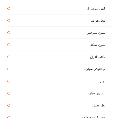
كهربائي منازل
محل هواتف
مقوي سيرفس
مقوي شبكة
مكتب افراح
ميكانيكي سيارات
نجار
نشتري سيارات
نقل عفش
ونش كرين سطحة