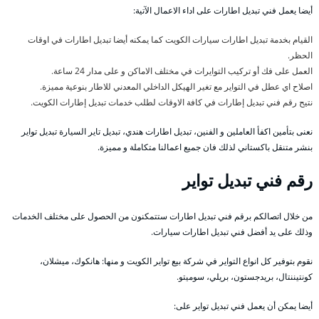
أيضا يعمل فني تبديل اطارات على اداء الاعمال الآتية:
القيام بخدمة تبديل اطارات سيارات الكويت كما يمكنه أيضا تبديل اطارات في اوقات
الحظر.
العمل على فك أو تركيب التوايرات في مختلف الاماكن و على مدار 24 ساعة.
اصلاح اي عطل في التواير مع تغير الهيكل الداخلي المعدني للاطار بنوعية مميزة.
نتيح رقم فني تبديل إطارات في كافة الاوقات لطلب خدمات تبديل إطارات الكويت.
نعنى بتأمين اكفأ العاملين و الفنين، تبديل اطارات هندي، تبديل تاير السيارة تبديل تواير
بنشر متنقل باكستاني لذلك فان جميع اعمالنا متكاملة و مميزة.
رقم فني تبديل تواير
من خلال اتصالكم برقم فني تبديل اطارات ستتمكنون من الحصول على مختلف الخدمات
وذلك على يد أفضل فني تبديل اطارات سيارات.
نقوم بتوفير كل انواع التواير في شركة بيع تواير الكويت و منها: هانكوك، ميشلان،
كونتيننتال، بريدجستون، بريلي، سوميتو.
أيضا يمكن أن يعمل فني تبديل تواير على: