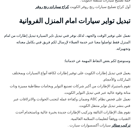
خمة تصليح سيارات متنقلة الكويت .
أول كراج تصليح سيارات رنج روفر الكويت
كراج سيارات رنج روفر
تبديل تواير سيارات امام المنزل الفروانية
نعمل على توفير الوقت والجهد، لذلك نوفر فني تبديل تاير السيارة تبديل إطارات من امام
المنزل فقط تواصلوا معنا عبر خدمة العملاء لإرسال لكم فريق فني بكامل معداته
وتجهيزاته.
وسنوضح لكم بعض النقاط المهمة عن خدماتنا:
يعمل فني تبديل إطارات الكويت على توفير إطارات لكافة أنواع السيارات وبمختلف
الماركات والأحجام.
نقوم باستيراد الإطارات من أكبر شركات تصنيع التواير وبخامات مطاطية مميزة وذات
متانة وقوة عالية عبر فني تبديل التواير الكويت.
نعمل على فحص نظام ABC وضمان وكفاءة عمله لتجنب الحوادث والانزلاقات عبر
فني بنشر تبديل تواير متنقل الكويت.
نقوم بفك الإطارات التالفة وتركيب الإطارات جديدة بخبرة عالية وباستخدام أحدث
التقنيات ووفقاً لتعليمات السلامة العالمية.
تركيب ستائر
سيارات أكسسوارات سيارت .