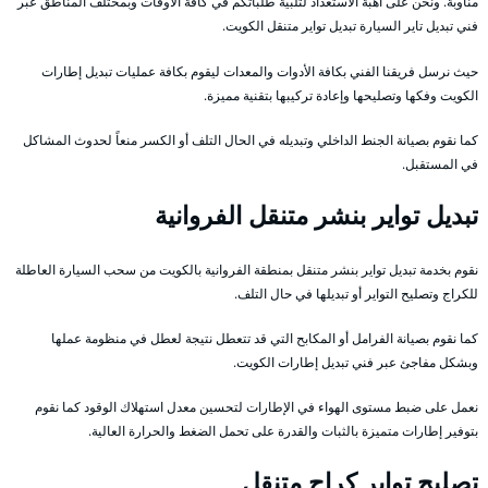
مناوبة. ونحن على أهبة الاستعداد لتلبية طلباتكم في كافة الأوقات وبمختلف المناطق عبر
فني تبديل تاير السيارة تبديل تواير متنقل الكويت.
حيث نرسل فريقنا الفني بكافة الأدوات والمعدات ليقوم بكافة عمليات تبديل إطارات
الكويت وفكها وتصليحها وإعادة تركيبها بتقنية مميزة.
كما نقوم بصيانة الجنط الداخلي وتبديله في الحال التلف أو الكسر منعاً لحدوث المشاكل
في المستقبل.
تبديل تواير بنشر متنقل الفروانية
نقوم بخدمة تبديل تواير بنشر متنقل بمنطقة الفروانية بالكويت من سحب السيارة العاطلة
للكراج وتصليح التواير أو تبديلها في حال التلف.
كما نقوم بصيانة الفرامل أو المكابح التي قد تتعطل نتيجة لعطل في منظومة عملها
وبشكل مفاجئ عبر فني تبديل إطارات الكويت.
نعمل على ضبط مستوى الهواء في الإطارات لتحسين معدل استهلاك الوقود كما نقوم
بتوفير إطارات متميزة بالثبات والقدرة على تحمل الضغط والحرارة العالية.
تصليح تواير كراج متنقل