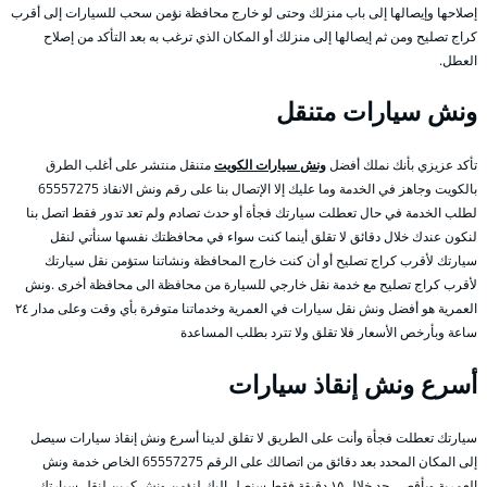
إصلاحها وإيصالها إلى باب منزلك وحتى لو خارج محافظة نؤمن سحب للسيارات إلى أقرب
كراج تصليح ومن ثم إيصالها إلى منزلك أو المكان الذي ترغب به بعد التأكد من إصلاح
العطل.
ونش سيارات متنقل
تأكد عزيزي بأنك نملك أفضل
ونش سيارات الكويت
متنقل منتشر على أغلب الطرق
بالكويت وجاهز في الخدمة وما عليك إلا الإتصال بنا على رقم ونش الانقاذ 65557275
لطلب الخدمة في حال تعطلت سيارتك فجأة أو حدث تصادم ولم تعد تدور فقط اتصل بنا
لنكون عندك خلال دقائق لا تقلق أينما كنت سواء في محافظتك نفسها سنأتي لنقل
سيارتك لأقرب كراج تصليح أو أن كنت خارج المحافظة ونشاتنا ستؤمن نقل سيارتك
لأقرب كراج تصليح مع خدمة نقل خارجي للسيارة من محافظة الى محافظة أخرى .ونش
العمرية هو أفضل ونش نقل سيارات في العمرية وخدماتنا متوفرة بأي وقت وعلى مدار ٢٤
ساعة وبأرخص الأسعار فلا تقلق ولا تترد بطلب المساعدة
أسرع ونش إنقاذ سيارات
سيارتك تعطلت فجأة وأنت على الطريق لا تقلق لدينا أسرع ونش إنقاذ سيارات سيصل
إلى المكان المحدد بعد دقائق من اتصالك على الرقم 65557275 الخاص خدمة ونش
العمرية وبأقصى حد خلال ١٥ دقيقة فقط سنصل إليك لنؤمن ونش كرين لنقل سيارتك