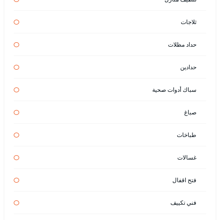
ثلاجات
حداد مظلات
حدادين
سباك أدوات صحية
صباغ
طباخات
غسالات
فتح اقفال
فني تكييف