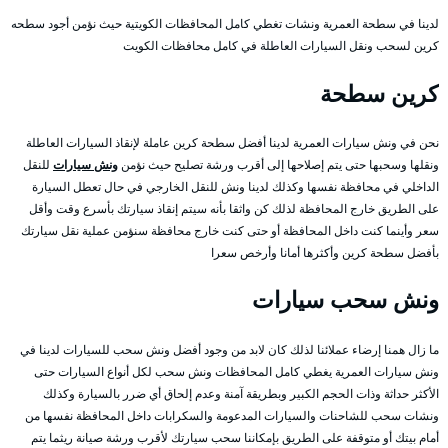
لدينا في سطحة العمرية ونشات تغطي كامل المحافظات الكويتية حيث نؤمن أجود سطحه
كرين لسحب ونقل السيارات العاطلة في كامل محافظات الكويت
كرين سطحة
نحن في ونش سيارات العمرية لدينا أفضل سطحة كرين عاملة لإنقاذ السيارات العاطلة
ونقلها وسحبها حتى يتم إصلاحها إلى أقرب ورشة تصليح حيث نؤمن
ونش سيارات
للنقل
الداخلي في محافظة نفسها وكذلك لدينا ونش للنقل الخارجي في حال تعطل السيارة
على الطريق خارج المحافظة لذلك كن واثقا بأنه سيتم إنقاذ سيارتك بأسرع وقت وأقل
سعر وأينما كنت داخل المحافظة أو حتى كنت خارج محافظة سنؤمن عملية نقل سيارتك
بأفضل سطحة كرين وأكثرها أمانا وأرخص سعرا
ونش سحب سيارات
ما زال همنا إرضاء عملائنا لذلك كان لابد من وجود أفضل ونش سحب للسيارات لدينا في
ونش سيارات العمرية يغطي كامل المحافظات ونش سحب لكل أنواع السيارات حتى
الأكثر حداثة وذات الحجم الكبير وبطريقة آمنة وعدم إلحاق أي ضرر بالسيارة وكذلك
ونشات سحب للشاحنات والسيارات المدعومة والسكرابات داخل المحافظة نفسها من
أمام بيتك أو متوقفة على الطريق بإمكاننا سحب سيارتك لأقرب ورشة صيانة ريثما يتم