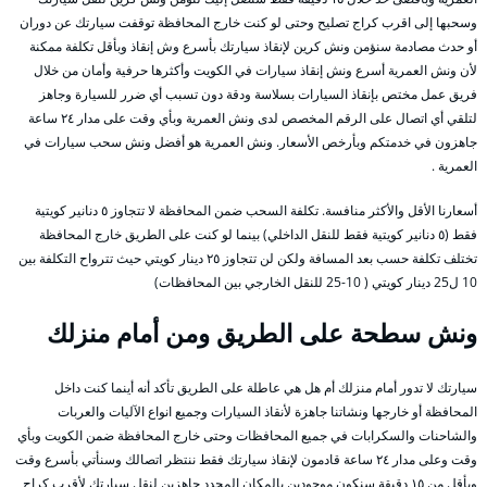
وسحبها إلى اقرب كراج تصليح وحتى لو كنت خارج المحافظة توقفت سيارتك عن دوران
أو حدث مصادمة سنؤمن ونش كرين لإنقاذ سيارتك بأسرع وش إنقاذ وبأقل تكلفة ممكنة
لأن ونش العمرية أسرع ونش إنقاذ سيارات في الكويت وأكثرها حرفية وأمان من خلال
فريق عمل مختص بإنقاذ السيارات بسلاسة ودقة دون تسبب أي ضرر للسيارة وجاهز
لتلقي أي اتصال على الرقم المخصص لدى ونش العمرية وبأي وقت على مدار ٢٤ ساعة
جاهزون في خدمتكم وبأرخص الأسعار. ونش العمرية هو أفضل ونش سحب سيارات في
العمرية .
أسعارنا الأقل والأكثر منافسة. تكلفة السحب ضمن المحافظة لا تتجاوز ٥ دنانير كويتية
فقط (٥ دنانير كويتية فقط للنقل الداخلي) بينما لو كنت على الطريق خارج المحافظة
تختلف تكلفة حسب بعد المسافة ولكن لن تتجاوز ٢٥ دينار كويتي حيث تترواح التكلفة بين
10 ل25 دينار كويتي ( 10-25 للنقل الخارجي بين المحافظات)
ونش سطحة على الطريق ومن أمام منزلك
سيارتك لا تدور أمام منزلك أم هل هي عاطلة على الطريق تأكد أنه أينما كنت داخل
المحافظة أو خارجها ونشاتنا جاهزة لأنقاذ السيارات وجميع انواع الآليات والعربات
والشاحنات والسكرابات في جميع المحافظات وحتى خارج المحافظة ضمن الكويت وبأي
وقت وعلى مدار ٢٤ ساعة قادمون لإنقاذ سيارتك فقط ننتظر اتصالك وسنأتي بأسرع وقت
وبأقل من ١٥ دقيقة سنكون موجودين بالمكان المحدد جاهزين لنقل سيارتك لأقرب كراج