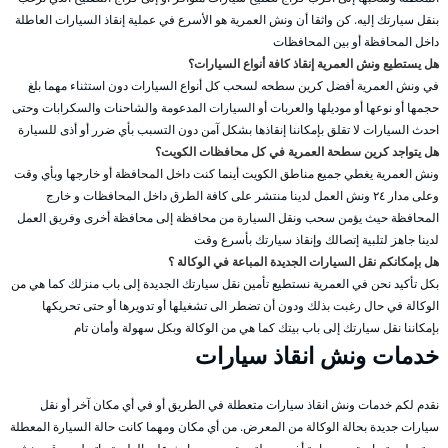
بنقل سيارتك إليه. كن واثقا أن ونش العمرية هو الأسرع في عملية إنقاذ السيارات العاطلة
داخل المحافظة أو بين المحافظات
هل يستطيع ونش العمرية إنقاذ كافة أنواع السيارات؟
في ونش العمرية أفضل كرين سطحه لسحب كل أنواع السيارات دون استثناء مهما بلغ
حجمها أو نوعها أو موديلها والعربات أو السيارات المدعومة والشاحنات والسكرابات وحتى
احدث السيارات لا تقلق بإمكاننا إنقاذها بشكل آمن دون التسبب بأي ضرر أو أذى للسيارة
هل يتواجد كرين سطحة العمرية في كل محافظات الكويت؟
ونش العمرية يغطي جميع مناطق الكويت أينما كنت داخل المحافظة أو خارجها وبأي وقت
وعلى مدار ٢٤ ونش العمل لدينا منتشر على كافة الطرق داخل المحافظات و خارج
المحافظة حيث يؤمن سحب ونقل السيارة من محافظة إلى محافظة أخرى وفريق العمل
لدينا جاهز لتلبية إتصالك وإنقاذ سيارتك بأسرع وقت
هل بإمكانكم نقل السيارات الجديدة المباعة في الوكالة ؟
بكل تأكيد نحن في العمرية نستطيع تأمين نقل سيارتك الجديدة إلى باب منزلك كما هي من
الوكالة في حال رغبت بذلك ودون أن تضطر الى تشغيلها أو تدويرها أو حتى تحريكها
بإمكاننا نقل سيارتك إلى باب بيتك كما هي من الوكالة وبكل سهولة وأمان تام
خدمات ونش انقاذ سيارات
نقدم لكم خدمات ونش انقاذ سيارات متعطلة في الطريق أو في أي مكان آخر أو نقل
سيارات جديدة بحالة الوكالة من المعرض. من أي مكان ومهما كانت حالة السيارة المعطلة