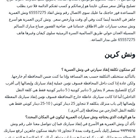
تصليح وبأقل سعر ممكن. غايتنا هو إرضائكم و كسب ثقتكم الدائمة فلا تترد بطلب
المساعدة فور حاجتك ما عليك سوى الاتصال رقم ونش انقاذ 65557275 ونش العمرية
جاهز في الخدمة أينما كنت وفي أي وقت وبأرخص سعر. ونش كرين العمرية هو أسرع
ونش سحب سيارات على الاطلاق. خدماتنا في ضاحية القصور صباح مبارك السالم
المسيلة العدان حولي طريق السالمية السرة الرميثية سلوى كيفان وغيرها هاتف
65557275 على مدار الساعة.
ونش كرين
كم ستكون تكلفة إنقاذ سيارتي في ونش العمرية ؟
بالتأكيد ستختلف التكلفة حسب بعد المسافة وإذا ما كنت ضمن المحافظة أم خارجها.
ولكن عادة إذا كنت داخل المحافظة فسوف نؤمن عملية إنقاذ سيارتك وإيصالها إلى أقرب
كراج للتصليح بسعر لا يتجاوز 5 دنانير كويتية ( 5 دنانير كويتية فقط هي كلفة النقل
الداخلي) أما اذا كانت سيارتك عاطلة خارج المحافظة فسوف نؤمن إنقاذ سيارتك المعطلة
وإيصالها إلى باب منزلك بتكلفه لا تتجاوز 25 دينار كويتي ( 10-25 دينار كويتي فقط هي
تكلفة النقل الخارجي من محافظة إلى أخرى )
ما هو الوقت الذي يحتاجه ونش سيارات العمرية ليكون في المكان المحدد؟
تأكد أن ونش العمرية هو الأسرع في إنقاذ سيارتك فما إن تتواصل معنا على رقم ونش
٩٩٣٣٧٥٦٥ سنصل إليك بأسرع وقت بمدة لا تتجاوز ١٥ دقيقة سنكون جاهزين لرفع سيارتك
المعطلة وسحبها إلى اقرب كراج تصليح سيارات متوافر أو إلى كراج التصليح الذي ترغب