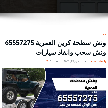
كرين
ونش سطحة كرين العمرية 65557275
ونش سحب وانقاذ سيارات
بواسطة rwan
مايو 23, 2021
0