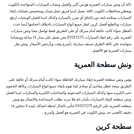
تأكد أن ونش سيارات العمرية هو من أكبر وأفضل ونشات السيارات المتواجدة بالكويت
ويغطي محافظات الكويت كافة .يعمل لدنيا فريق عمل ممتاز ومتخصص بعمليات إنقاذ
السيارات بسلامة تامة دون إلحاق أي ضرر بالسيارة وكذلك لدينا افضل الونشات لرفع
سيارات وبالطبع أفضل كرين لنقل جميع أنواع السيارات باختلاف أحجامها أينما حدث
العطل سواء كانت عالقة أمام منزلك أو على الطريق فقط تواصل معنا ونش سيارات
العمرية على رقم انقاذ السيارات 65557275 نحن نعمل على مدار ٢٤ ساعة وونشاتنا
متواجدة على كافة الطرق سننقذ سيارتك بأسرع وقت وبأرخص الأسعار. ونش نقل
سيارات العمرية هو الأفضل.
ونش سطحة العمرية
يؤمن ونش سطحة العمرية إنقاذ سيارتك العاطلة سواء كانت أمام منزلك أو عالقة على
الطريق نتيجة عطل مفاجئ أو تصادم كما نقوم بإنقاذ جميع انواع السيارات وكافة الحجوم
حتى الكبيرة منها وكذلك السيارات المدعومة والشاحنات الكبيرة والسكراب لدينا افضل
ونش سطحه لإنقاذ السيارات بأمان تام فلا تتردد بطلب المساعدة والاتصال مع ونش
سطحه العمرية على الرقم 65557275 لنأتي بالحال لحظة اتصالك لمدة لا تتجاوز ١٥
دقيقه كأقصى حد. ونش الكويت في العمرية هو أفضل وأسرع .
سطحة كرين