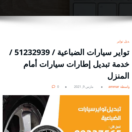
تبديل تواير
تواير سيارات الضباعية / 51232939‬ /
خدمة تبديل إطارات سيارات أمام
المنزل
بواسطة ammar
مارس 9, 2021
0