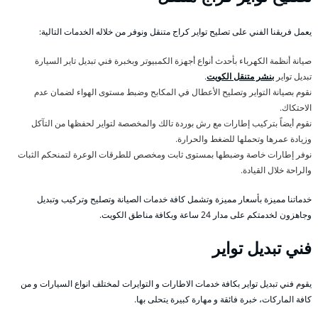
يعمل فريقنا الفني على تصليح تواير كراج متنقل ونوفر من خلاله الخدمات التالية:
صيانة أنظمة الكهرباء بأحدث أنواع أجهزة الكمبيوتر وبخبرة فني تبديل تاير السيارة
تبديل تواير
بنشر متنقل الكويت
.
نقوم بصيانة التواير وتصليح الأعطال في المكابح وضبط مستوى الهواء لضمان عدم
الاحتكاك.
نقوم أيضاً بتركيب إطارات مع رش بوردة تالك والمخصصة لتواير لحفظها من التآكل
وزيادة عمرها وتحملها للضغط والحرارة.
نوفر إطارات خاصة وضبطها بمستوى ثابت ومخصص للطرقات الوعرة لتمنحكم الثبات
والراحة خلال القيادة.
خدماتنا مميزة بأسعار مميزة وتشمل كافة خدمات الصيانة وتصليح وتركيب وتبديل
وجاهزون لخدمتكم على مدار 24 ساعة وبكافة مناطق الكويت.
فني تبديل تواير
يقوم فني تبديل تواير بكافة خدمات الاطارات و التوايرات لمختلف انواع السيارات و من
كافة الماركات، خبرة فائقة و مهارة كبيرة يتحلى بها.