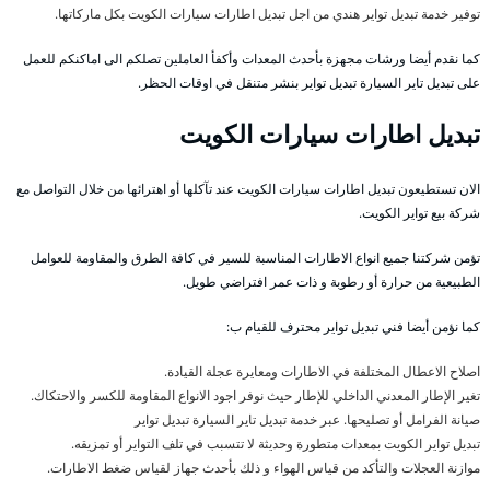
توفير خدمة تبديل تواير هندي من اجل تبديل اطارات سيارات الكويت بكل ماركاتها.
كما نقدم أيضا ورشات مجهزة بأحدث المعدات وأكفأ العاملين تصلكم الى اماكنكم للعمل
على تبديل تاير السيارة تبديل تواير بنشر متنقل في اوقات الحظر.
تبديل اطارات سيارات الكويت
الان تستطيعون تبديل اطارات سيارات الكويت عند تآكلها أو اهترائها من خلال التواصل مع
شركة بيع تواير الكويت.
تؤمن شركتنا جميع انواع الاطارات المناسبة للسير في كافة الطرق والمقاومة للعوامل
الطبيعية من حرارة أو رطوبة و ذات عمر افتراضي طويل.
كما نؤمن أيضا فني تبديل تواير محترف للقيام ب:
اصلاح الاعطال المختلفة في الاطارات ومعايرة عجلة القيادة.
تغير الإطار المعدني الداخلي للإطار حيث نوفر اجود الانواع المقاومة للكسر والاحتكاك.
صيانة الفرامل أو تصليحها. عبر خدمة تبديل تاير السيارة تبديل تواير
تبديل تواير الكويت بمعدات متطورة وحديثة لا تتسبب في تلف التواير أو تمزيقه.
موازنة العجلات والتأكد من قياس الهواء و ذلك بأحدث جهاز لقياس ضغط الاطارات.