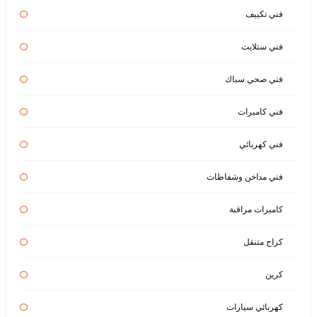
فني تكييف
فني ستلايت
فني صحي سباك
فني كاميرات
فني كهربائي
فني مداخن وشفاطات
كاميرات مراقبة
كراج متنقل
كرين
كهربائي سيارات