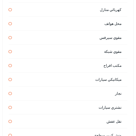
كهربائي منازل
محل هواتف
مقوي سيرفس
مقوي شبكة
مكتب افراح
ميكانيكي سيارات
نجار
نشتري سيارات
نقل عفش
ونش كرين سطحة