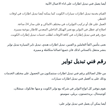
أيضا يعمل فني تبديل اطارات على اداء الاعمال الآتية:
القيام بخدمة تبديل اطارات سيارات الكويت كما يمكنه أيضا تبديل اطارات في اوقات
الحظر.
العمل على فك أو تركيب التوايرات في مختلف الاماكن و على مدار 24 ساعة.
اصلاح اي عطل في التواير مع تغير الهيكل الداخلي المعدني للاطار بنوعية مميزة.
نتيح رقم فني تبديل إطارات في كافة الاوقات لطلب خدمات تبديل إطارات الكويت.
نعنى بتأمين اكفأ العاملين و الفنين، تبديل اطارات هندي، تبديل تاير السيارة تبديل تواير
بنشر متنقل باكستاني لذلك فان جميع اعمالنا متكاملة و مميزة.
رقم فني تبديل تواير
من خلال اتصالكم برقم فني تبديل اطارات ستتمكنون من الحصول على مختلف الخدمات
وذلك على يد أفضل فني تبديل اطارات سيارات.
نقوم بتوفير كل انواع التواير في شركة بيع تواير الكويت و منها: هانكوك، ميشلان،
كونتيننتال، بريدجستون، بريلي، سوميتو.
أيضا يمكن أن يعمل فني تبديل تواير على: