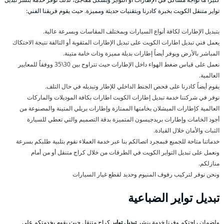
تواير متنقل الكويت بخبرة كادرنا وبتقنيات حديثة ومميزة. حيث يقوم فريقنا الفني:
بتبديل الإطارات لكافة أنواع السيارات وبمختلف المقاسات وبسرعة عالية.
يعمل فني تبديل اطارات الكويت على تبديل الإطارات المثقوبة أو التالفة نتيجة الاحتكاك
المباشر بالأرض ويوفر أيضاً إطارات بديلة مميزة وذات خامة متينة.
نعمل على قياس ضغط الهواء داخل الإطارات حيث تتراوح بين 30\35 ووفقاً للمعايير
العالمية.
يقوم أيضاً كادرنا على فحص الجنط الداخلي للإطار وتبديله في حال التلف.
نوفر في شركتنا خدمة تبديل إطارات الكويت اطارات بكافة الموديلات والماركات
العالمية كإطارات الميشلان بخامتها الممتازة وإطارات بريلي المتينة والمصنوعة من
أجود الخامات وإطارات بريدجيسون المتميزة بدقة التصميم والتي تعطي للسيارة
الثبات والأمان خلال القيادة.
خدماتنا متاحة للجميع فبمجرد اتصالكم بنا عبر خدمة العملاء نقوم بتلبية طلبكم بسرعة
ونعمل على تبديل التواير الكويت في الطرقات من خلال كراج متنقل أو من أمام
منازلكم.
ونحن نوفر لتركيب رفوف المنيوم وحديد لقطع غيار السيارات
تبديل تواير الضباعية
ولضمان راحتكم وفرنا خدمة بنشر
تبديل تواير
كراج متنقل حيث يقوم بخدمتكم على