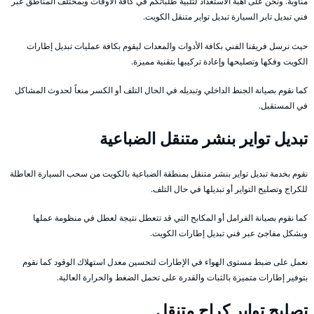
مناوبة. ونحن على أهبة الاستعداد لتلبية طلباتكم في كافة الأوقات وبمختلف المناطق عبر
فني تبديل تاير السيارة تبديل تواير متنقل الكويت.
حيث نرسل فريقنا الفني بكافة الأدوات والمعدات ليقوم بكافة عمليات تبديل إطارات
الكويت وفكها وتصليحها وإعادة تركيبها بتقنية مميزة.
كما نقوم بصيانة الجنط الداخلي وتبديله في الحال التلف أو الكسر منعاً لحدوث المشاكل
في المستقبل.
تبديل تواير بنشر متنقل الضباعية
نقوم بخدمة تبديل تواير بنشر متنقل بمنطقة الضباعية بالكويت من سحب السيارة العاطلة
للكراج وتصليح التواير أو تبديلها في حال التلف.
كما نقوم بصيانة الفرامل أو المكابح التي قد تتعطل نتيجة لعطل في منظومة عملها
وبشكل مفاجئ عبر فني تبديل إطارات الكويت.
نعمل على ضبط مستوى الهواء في الإطارات لتحسين معدل استهلاك الوقود كما نقوم
بتوفير إطارات متميزة بالثبات والقدرة على تحمل الضغط والحرارة العالية.
تصليح تواير كراج متنقل