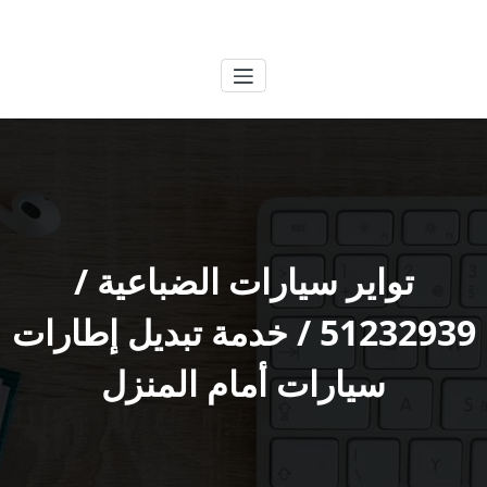
لتجاوز
الكويتية
خدمات وظائف بالكويت
لى
لمحتوى
تواير سيارات الضباعية /
51232939‬ / خدمة تبديل إطارات
سيارات أمام المنزل