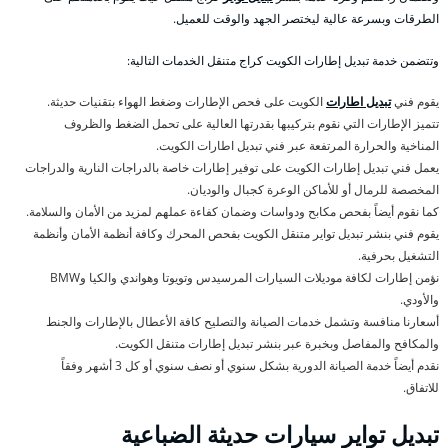
الطرقات وبسرعة عالية ليختصر الجهد والوقت للعميل.
وتتضمن خدمة تبديل إطارات الكويت كراج متنقل الخدمات التالية:
يقوم فني
تبديل اطارات
الكويت على فحص الإطارات وضغط الهواء بتقنيات حديثة.
تتميز الإطارات التي نقوم بتركيبها بقدرتها العالية على تحمل الضغط والظروف
المناخية والحرارة المرتفعة عبر فني تبديل اطارات الكويت.
يعمل فني تبديل إطارات الكويت على توفير إطارات خاصة بالدراجات النارية والدراجات
المخصصة للرمال أو للأماكن الوعرة كجبال والوديان.
كما نقوم أيضاً بفحص مكابح ودواسات وضمان كفاءة عملهم لمزيد من الأمان والسلامة.
يقوم فني بنشر تبديل تواير متنقل الكويت بفحص المحرك وكافة أنظمة الأمان وأنظمة
التشغيل بحرفية.
نؤمن إطارات لكافة موديلات السيارات المرسيدس وتويوتا وهواندي والكيا وBMW
والأودي.
أسعارنا منافسة وتشمل خدمات الصيانة والتصليح كافة الأعطال بالإطارات والجنط
والمكافح والمفاصل وبخبرة عبر بنشر تبديل إطارات متنقل الكويت.
نقدم أيضاً خدمة الصيانة الدورية بشكل سنوي أو نصف سنوي أو كل 3 أشهر وفقاً
للاتفاق.
تبديل تواير سيارات حديثة الضباعية