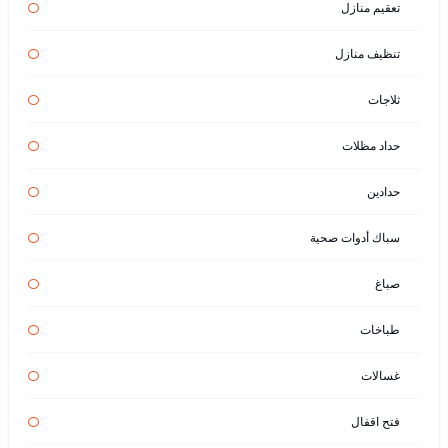
تعقيم منازل
تنظيف منازل
ثلاجات
حداد مظلات
حدادين
سباك أدوات صحية
صباغ
طباخات
غسالات
فتح اقفال