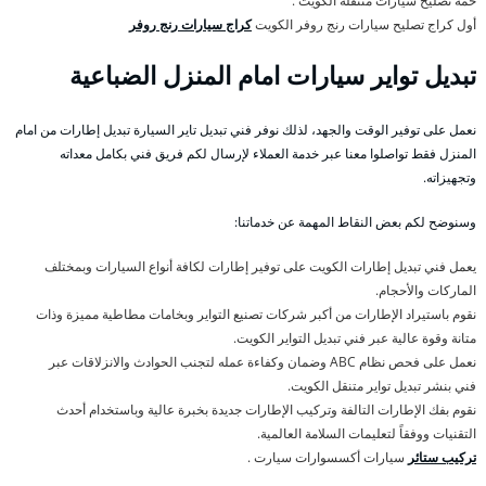
خمة تصليح سيارات متنقلة الكويت .
أول كراج تصليح سيارات رنج روفر الكويت
كراج سيارات رنج روفر
تبديل تواير سيارات امام المنزل الضباعية
نعمل على توفير الوقت والجهد، لذلك نوفر فني تبديل تاير السيارة تبديل إطارات من امام
المنزل فقط تواصلوا معنا عبر خدمة العملاء لإرسال لكم فريق فني بكامل معداته
وتجهيزاته.
وسنوضح لكم بعض النقاط المهمة عن خدماتنا:
يعمل فني تبديل إطارات الكويت على توفير إطارات لكافة أنواع السيارات وبمختلف
الماركات والأحجام.
نقوم باستيراد الإطارات من أكبر شركات تصنيع التواير وبخامات مطاطية مميزة وذات
متانة وقوة عالية عبر فني تبديل التواير الكويت.
نعمل على فحص نظام ABC وضمان وكفاءة عمله لتجنب الحوادث والانزلاقات عبر
فني بنشر تبديل تواير متنقل الكويت.
نقوم بفك الإطارات التالفة وتركيب الإطارات جديدة بخبرة عالية وباستخدام أحدث
التقنيات ووفقاً لتعليمات السلامة العالمية.
تركيب ستائر
سيارات أكسسوارات سيارت .