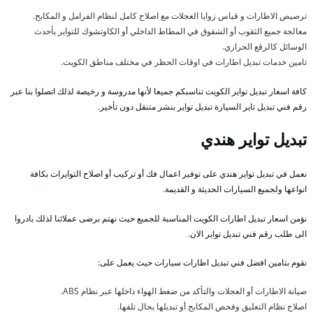
ترصيص الاطارات و قياس زوايا العجلات مع اصلاح كامل لنظام الفرامل و المكابح.
معالجة جميع الثقوب أو الشقوق في المطاط الداخلي أو الكاوتشوك للتواير بأحدث
الوسائل كالرقع الحراري.
تامين خدمات تبديل اطارات في اوقات الحظر في مختلف مناطق الكويت.
كافة اسعار تبديل تواير الكويت تناسبكم جميعا لأنها مدروسة و رخيصة لذلك اتصلوا بنا عبر
رقم فني تبديل تاير السيارة تبديل تواير بنشر متنقل دون تأخير.
تبديل تواير هندي
نعمل في تبديل تواير هندي على توفير اعمال فك أو تركيب أو اصلاح التوايرات بكافة
انواعها ولجميع السيارات الحديثة و القديمة.
نؤمن اسعار تبديل اطارات الكويت المناسبة للجميع حيث نهتم برضى عملائنا لذلك بادروا
الى طلب رقم فني تبديل تواير الان.
نقوم بتامين افضل فني تبديل اطارات سيارات حيث يعمل على:
صيانة الاطارات أو العجلات والتأكد من ضغط الهواء داخلها عبر نظام ABS.
اصلاح نظام التعليق وفحص المكابح أو تبديلها بحال تلفها.