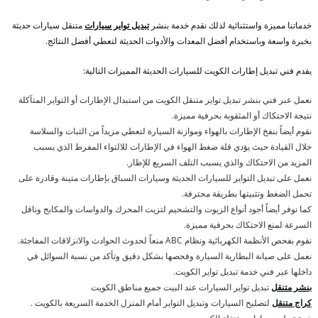
خدماتنا مميزة واستثنائية لذلك نقدم خدمة بنشر
تبديل تواير سيارات
متنقل سيارات حديثة
بخبرة واسعة وباستخدام أفضل المعدات والأدوات الحديثة لتعطي أفضل النتائج.
يقدم فني تبديل إطارات الكويت للسيارات الحديثة المميزات التالية:
نعمل عبر فني بنشر تبديل تواير متنقل الكويت من استبدال الإطارات أو التواير المتآكلة
نتيجة الاحتكاك أو المثقوبة بحرفية مميزة.
نقوم أيضاً بنفخ الإطارات بالهواء وموازنة السيارة لتعطي مزيداً من الثبات والسلاسة
خلال القيادة حيث يؤدي قلة ضغط الهواء في الإطارات للالتواء المفرط الذي يسبب
المزيد من الاحتكاك والذي يسبب التلف السريع للإطار.
نعمل على تبديل التواير للسيارات الحديثة وسيارات السباق بإطارات متينة وقادرة على
تحمل الضغط وتثبيتها بطريقة محترفة.
كما نوفر أيضاً أجود أنواع الزيوت والتشحيم لتزيت المحرك والدواسات والمكابح وناقل
السرعة لمنع الاحتكاك بحرفية مميزة.
نقوم بفحص الأنظمة الكهربائية ونظام ABC منعاً لحدوث الحوادث والانزلاقات المفاجئة.
نعمل على صيانة البطارية السيارة وفحصها بشكل دقيق وتأكد من نسبة السوائل في
داخلها عبر فني خدمة تبديل تواير الكويت.
بنشر متنقل
تبديل تواير السيارات عند البيت جميع مناطق الكويت
كراج متنقل
لتصليح السيارات وتبديل التواير أمام المنزل الخدمة السريعة بالكويت .