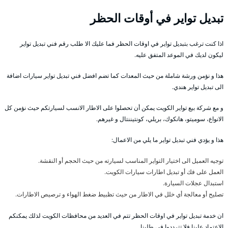
تبديل تواير في أوقات الحظر
اذا كنت ترغب بتبديل تواير في اوقات الحظر فما عليك الا طلب رقم فني تبديل تواير
ليكون لديك في الموعد المتفق عليه.
هذا و نؤمن ورشة شاملة من حيث المعدات كما تضم افضل فني تبديل تواير سيارات اضافة
الى تبديل تواير هندي.
و مع شركة بيع تواير الكويت يمكن أن تحصلوا على الاطار الانسب لسيارتكم حيث نؤمن كل
الانواع، سوميتو، هانكوك، بريلي، كونتيننتال و غيرهم.
هذا و يؤدي فني تبديل تواير ما يلي من الاعمال:
توجيه العميل الى اختيار التواير المناسب لسيارته من حيث الحجم أو النقشة.
العمل على فك أو تبديل اطارات سيارات الكويت.
استبدال عجلات السيارة.
تصليح أو معالجة أي خلل في الاطار من حيث تظبيط ضغط الهواء و ترصيص الاطارات.
ان خدمة تبديل تواير في اوقات الحظر تتم في العديد من محافظات الكويت لذلك يمكنكم
الاعتماد علينا فلا تترددوا في طلبنا.