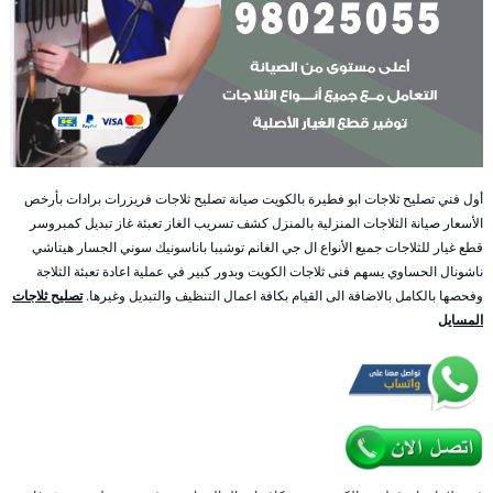
أول فني تصليح ثلاجات ابو فطيرة بالكويت صيانة تصليح ثلاجات فريزرات برادات بأرخص
الأسعار صيانة الثلاجات المنزلية بالمنزل كشف تسريب الغاز تعبئة غاز تبديل كمبروسر
قطع غيار للثلاجات جميع الأنواع ال جي الغانم توشيبا باناسونيك سوني الجسار هيتاشي
ناشونال الحساوي يسهم فنى ثلاجات الكويت وبدور كبير في عملية اعادة تعبئة الثلاجة
وفحصها بالكامل بالاضافة الى القيام بكافة اعمال التنظيف والتبديل وغيرها.
تصليح ثلاجات
المسايل