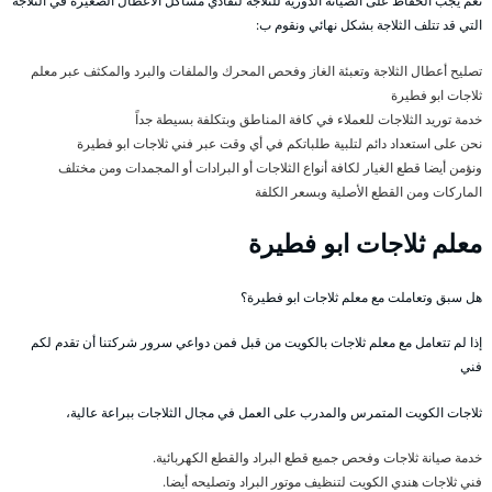
نعم يجب الحفاظ على الصيانة الدورية للثلاجة لتفادي مشاكل الأعطال الصغيرة في الثلاجة
التي قد تتلف الثلاجة بشكل نهائي ونقوم ب:
تصليح أعطال الثلاجة وتعبئة الغاز وفحص المحرك والملفات والبرد والمكثف عبر معلم
ثلاجات ابو فطيرة
خدمة توريد الثلاجات للعملاء في كافة المناطق وبتكلفة بسيطة جداً
نحن على استعداد دائم لتلبية طلباتكم في أي وقت عبر فني ثلاجات ابو فطيرة
ونؤمن أيضا قطع الغيار لكافة أنواع الثلاجات أو البرادات أو المجمدات ومن مختلف
الماركات ومن القطع الأصلية وبسعر الكلفة
معلم ثلاجات ابو فطيرة
هل سبق وتعاملت مع معلم ثلاجات ابو فطيرة؟
إذا لم تتعامل مع معلم ثلاجات بالكويت من قبل فمن دواعي سرور شركتنا أن تقدم لكم
فني
ثلاجات الكويت المتمرس والمدرب على العمل في مجال الثلاجات ببراعة عالية،
خدمة صيانة ثلاجات وفحص جميع قطع البراد والقطع الكهربائية.
فني ثلاجات هندي الكويت لتنظيف موتور البراد وتصليحه أيضا.