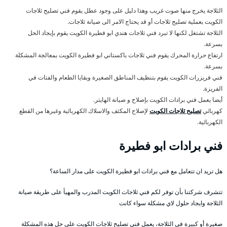
الثلاجة يخرج منها صوت غريب وهذا دليل على وجود عطل يقوم فني تصليح ثلاجات
الكويت بعملية تصليح ثلاجات أو قد يحتاج الامر الى صيانة ثلاجات.
الثلاجة تشتغل لكنها لا تبرد فني ثلاجات هندي ابو فطيرة الكويت يقوم بإيجاد الحل
بسرعة.
ارتفاع حرارة المحرك يقوم فني ثلاجات باكستاني ابو فطيرة الكويت بمعالجة المشكلة
بسرعة.
فني فريزرات الكويت يقوم بتنظيف المناطق الصغيرة وبقايا الطعام والفتات في
الفريزة.
أيضا يعمل فني برادات الكويت بإصلاح و صيانة الهايتر.
كهربائي
تصليح ثلاجات الكويت
لإصلاح المكثف والاسلاك الكهربائية وغيرها من القطع
الكهربائية.
فني برادات ابو فطيرة
هل تريد ان تتعامل مع فني برادات ابو فطيرة الكويت على مدار الساعة؟
تتشرف شركتنا بأن توفر لكم فني ثلاجات الكويت المدرب والمهيأ على طريقة صيانة
الثلاجة وايجاد حلول لاي مشكلة سواء كانت
صغيرة أو كبيرة في الثلاجة، يعمل فني تصليح ثلاجات الكويت على حل هذه المشكلة