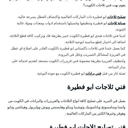
يقوم بهت فني ثلاجات الكويت؟
تصليح ثلاجات
ابو فطيرة ذات الماركات العالمية واكتشاف العطل بسرعة عالية.
صيانة ثلاجات
ابو فطيرة وتنظيفها وغسيلها باستخدام ادوات ومعدات ومواد عالية
الجودة.
لدينا فني ثلاجات هندي ابو فطيرة الكويت خبير بطريقة فك وتركيب كافة قطع الثلاجة،
اضافة الى اختيار قطع مناسبة لنوعية الثلاجة.
كما يعمل عندنا فني ثلاجات باكستاني ابو فطيرة بالكويت القادر على اصلاح اي عطل
في الفريزة كمشاكل التسريب وخلل في البرودة.
ولتنظيف الفريزة بطريقة مضمونة فني فريزرات الكويت مستعد لتقديم خدماته على
مدار الساعة.
تعبئة غاز من قبل
فني برادات
ابو فطيرة الكويت مع جودة النوعية.
فني ثلاجات ابو فطيرة
يعمل في التبريد على تصليح كافة انواع الثلاجات والفريزرات والبرادات في الكويت من
وانسا وسامسونج وباناسونيك وتوشيبا وبيكو وهايسنس وبوش ووايربول وهيتاشي ودايو
وهوفر وغيرها الكثير من الماركات العالمية .
فني تصليح ثلاجات ابو فطيرة