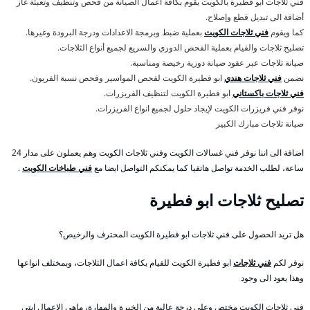
فني ثلاجات ابو فطيرة بالكويت يقوم بكافة اعمال الصيانة من فحص وتنظيف وتعبئة غاز
أضافة الى تبديل قطع وإصلاح.
كما ويقوم
فني ثلاجات الكويت
بعملية ضبط وبرمجة الاعدادات ودرجة البرودة وغيرها.
تصليح ثلاجات والقيام بعملية الفحص الدوري والسريع لجميع أنواع الثلاجات.
صيانة ثلاجات عبر عقود صيانة دورية رخيصة ومناسبة.
نضمن
فني ثلاجات هندي
ابو فطيرة الكويت لفحص المواسير وفحص نسبة الفريون.
فني ثلاجات باكستاني
ابو فطيرة الكويت لتنظيف الفريزرات.
نوفر فني فريزرات الكويت لإيجاد حلول لجميع انواع الفريزرات.
صيانة ثلاجات مبارك الكبير
اضافة الى اننا نوفر فني غسالات الكويت وفني ثلاجات الكويت وهم يعملون على مدار 24
ساعة، لطلب الخدمة تواصل هاتفيا كما يمكنكم التواصل ايضا مع
فني طباخات الكويت
.
تصليح ثلاجات ابو فطيرة
هل تريد الحصول على فني ثلاجات ابو فطيرة الكويت المحترف والرخيص؟
نوفر لكم
فني ثلاجات
ابو فطيرة الكويت للقيام بكافة اعمال الثلاجات، وبمختلف انواعها
وهذا يعود الى وجود
فني ثلاجات الكويت مختص وعلى درجة عالية من الخبرة والمهارة، ماهي الاعمال ابتي