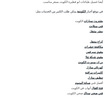
أيضا غسيل طباخات ابو فطيرة الكويت بسعر مناسب.
في موقع أخبار
الكويتية
يمكن طلب الكثير من الخدمات مثل:
يشترون سيارات
الكويت
فني ستلايت
بنشر متنقل
كراج متنقل
مكافحة حشرات
مقوي سيرفس
مقوي شبكة 5g
بي ان سبورت الكويت
كهربائي منازل
كاميرات مراقبة
تنظيف منازل
أفضل فني
صيانة المنيوم
فتح اقفال
أبواب في الكويت
فني صحي
سباك
صحي الكويت.