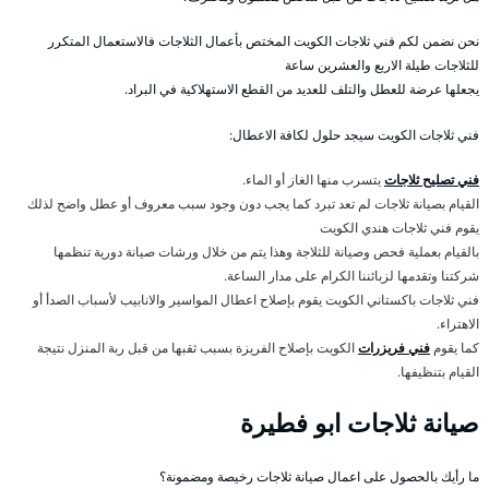
نحن نضمن لكم فني ثلاجات الكويت المختص بأعمال الثلاجات فالاستعمال المتكرر
للثلاجات طيلة الاربع والعشرين ساعة
يجعلها عرضة للعطل والتلف للعديد من القطع الاستهلاكية في البراد.
فني ثلاجات الكويت سيجد حلول لكافة الاعطال:
فني تصليح ثلاجات
يتسرب منها الغاز أو الماء.
القيام بصيانة ثلاجات لم تعد تبرد كما يجب دون وجود سبب معروف أو عطل واضح لذلك
يقوم فني ثلاجات هندي الكويت
بالقيام بعملية فحص وصيانة للثلاجة وهذا يتم من خلال ورشات صيانة دورية تنظمها
شركتنا وتقدمها لزبائننا الكرام على مدار الساعة.
فني ثلاجات باكستاني الكويت يقوم بإصلاح اعطال المواسير والانابيب لأسباب الصدأ أو
الاهتراء.
كما يقوم
فني فريزرات
الكويت بإصلاح الفريزة بسبب ثقبها من قبل ربة المنزل نتيجة
القيام بتنظيفها.
صيانة ثلاجات ابو فطيرة
ما رأيك بالحصول على اعمال صيانة ثلاجات رخيصة ومضمونة؟