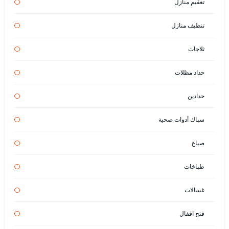
تعقيم منازل
تنظيف منازل
ثلاجات
حداد مظلات
حدادين
سباك أدوات صحية
صباغ
طباخات
غسالات
فتح اقفال