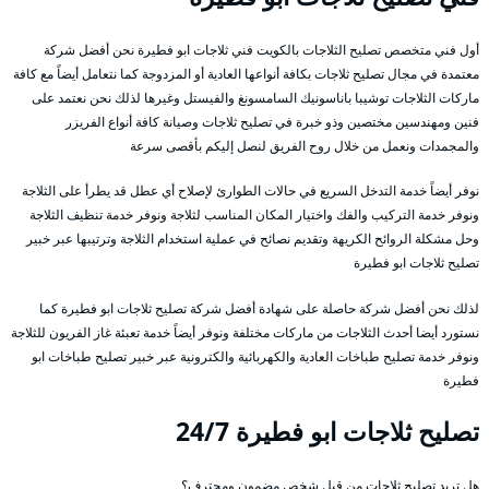
أول فني متخصص تصليح الثلاجات بالكويت فني ثلاجات ابو فطيرة نحن أفضل شركة
معتمدة في مجال تصليح ثلاجات بكافة أنواعها العادية أو المزدوجة كما نتعامل أيضاً مع كافة
ماركات الثلاجات توشيبا باناسونيك السامسونغ والفيستل وغيرها لذلك نحن نعتمد على
فنين ومهندسين مختصين وذو خبرة في تصليح ثلاجات وصيانة كافة أنواع الفريزر
والمجمدات ونعمل من خلال روح الفريق لنصل إليكم بأقصى سرعة
نوفر أيضاً خدمة التدخل السريع في حالات الطوارئ لإصلاح أي عطل قد يطرأ على الثلاجة
ونوفر خدمة التركيب والفك واختيار المكان المناسب لثلاجة ونوفر خدمة تنظيف الثلاجة
وحل مشكلة الروائح الكريهة وتقديم نصائح في عملية استخدام الثلاجة وترتيبها عبر خبير
تصليح ثلاجات ابو فطيرة
لذلك نحن أفضل شركة حاصلة على شهادة أفضل شركة تصليح ثلاجات ابو فطيرة كما
نستورد أيضا أحدث الثلاجات من ماركات مختلفة ونوفر أيضاً خدمة تعبئة غاز الفريون للثلاجة
ونوفر خدمة تصليح طباخات العادية والكهربائية والكترونية عبر خبير تصليح طباخات ابو
فطيرة
تصليح ثلاجات ابو فطيرة 24/7
هل تريد تصليح ثلاجات من قبل شخص مضمون ومحترف؟