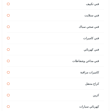
فني تكييف
فني ستلايت
فني صحي سباك
فني كاميرات
فني كهربائي
فني مداخن وشفاطات
كاميرات مراقبة
كراج متنقل
كرين
كهربائي سيارات