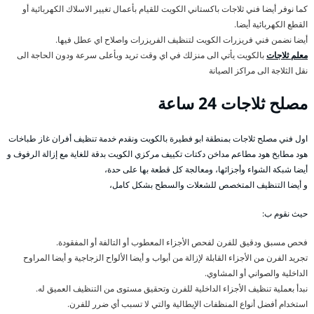
كما نوفر أيضا فني ثلاجات باكستاني الكويت للقيام بأعمال تغيير الاسلاك الكهربائية أو
القطع الكهربائية أيضا.
أيضا نضمن فني فريزرات الكويت لتنظيف الفريزرات واصلاح اي عطل فيها.
معلم ثلاجات
بالكويت يأتي الى منزلك في اي وقت تريد وبأعلى سرعة ودون الحاجة الى
نقل الثلاجة الى مراكز الصيانة
مصلح ثلاجات 24 ساعة
اول فني مصلح ثلاجات بمنطقة ابو فطيرة بالكويت ونقدم خدمة تنظيف أفران غاز طباخات
هود مطابخ هود مطاعم مداخن دكتات تكييف مركزي الكويت بدقة للغاية مع إزالة الرفوف و
أيضا شبكة الشواء وأجزائها، ومعالجة كل قطعة بها على حدة،
و أيضا التنظيف المتخصص للشعلات والسطح بشكل كامل،
حيث نقوم ب:
فحص مسبق ودقيق للفرن لفحص الأجزاء المعطوب أو التالفة أو المفقودة.
تجريد الفرن من الأجزاء القابلة لإزالة من أبواب و أيضا الألواح الزجاجية و أيضا المراوح
الداخلية والصواني أو المشاوي.
نبدأ بعملية تنظيف الأجزاء الداخلية للفرن وتحقيق مستوى من التنظيف العميق له.
استخدام أفضل أنواع المنظفات الإيطالية والتي لا تسبب أي ضرر للفرن.