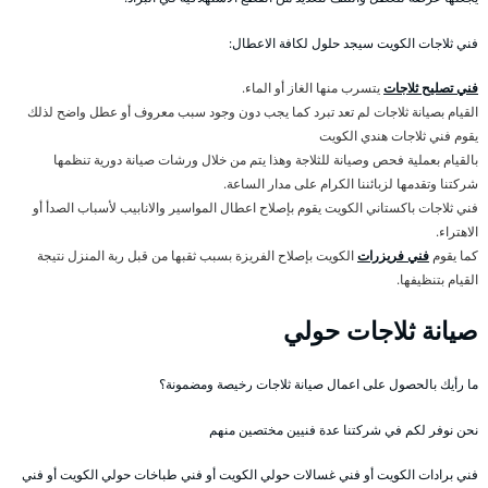
فني ثلاجات الكويت سيجد حلول لكافة الاعطال:
فني تصليح ثلاجات
يتسرب منها الغاز أو الماء.
القيام بصيانة ثلاجات لم تعد تبرد كما يجب دون وجود سبب معروف أو عطل واضح لذلك
يقوم فني ثلاجات هندي الكويت
بالقيام بعملية فحص وصيانة للثلاجة وهذا يتم من خلال ورشات صيانة دورية تنظمها
شركتنا وتقدمها لزبائننا الكرام على مدار الساعة.
فني ثلاجات باكستاني الكويت يقوم بإصلاح اعطال المواسير والانابيب لأسباب الصدأ أو
الاهتراء.
كما يقوم
فني فريزرات
الكويت بإصلاح الفريزة بسبب ثقبها من قبل ربة المنزل نتيجة
القيام بتنظيفها.
صيانة ثلاجات حولي
ما رأيك بالحصول على اعمال صيانة ثلاجات رخيصة ومضمونة؟
نحن نوفر لكم في شركتنا عدة فنيين مختصين منهم
فني برادات الكويت أو فني غسالات حولي الكويت أو فني طباخات حولي الكويت أو فني