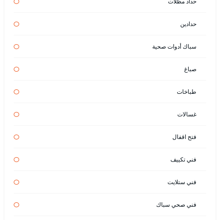
حداد مظلات
حدادين
سباك أدوات صحية
صباغ
طباخات
غسالات
فتح اقفال
فني تكييف
فني ستلايت
فني صحي سباك