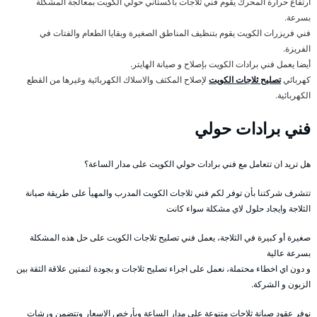
ارتفاع حرارة المحرك يقوم فني ثلاجات باكستاني حولي الكويت بمعالجة المشكلة
بسرعة.
فني فريزرات الكويت يقوم بتنظيف المناطق الصغيرة وبقايا الطعام والفتات في
الفريزة.
أيضا يعمل فني برادات الكويت بإصلاح و صيانة الهايتر.
كهربائي
تصليح ثلاجات الكويت
لإصلاح المكثف والاسلاك الكهربائية وغيرها من القطع
الكهربائية.
فني برادات حولي
هل تريد ان تتعامل مع فني برادات حولي الكويت على مدار الساعة؟
تتشرف شركتنا بأن توفر لكم فني ثلاجات الكويت المدرب والمهيأ على طريقة صيانة
الثلاجة وايجاد حلول لاي مشكلة سواء كانت
صغيرة أو كبيرة في الثلاجة، يعمل فني تصليح ثلاجات الكويت على حل هذه المشكلة
بسرعة عالية
و دون اي اخطاء محتملة، نعمل على اجراء تصليح ثلاجات و بجودة لتمتين علاقة الثقة بين
الزبون و الشركة.
نوفر عقود صيانة ثلاجات متنوعة على مدار الساعة وبأرخص الاسعار وتتضمن ورشات