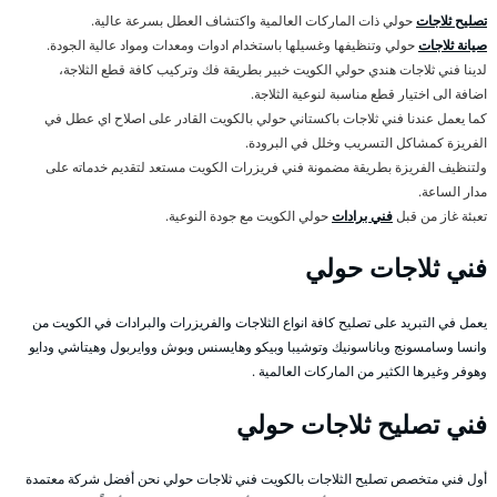
تصليح ثلاجات
حولي ذات الماركات العالمية واكتشاف العطل بسرعة عالية.
صيانة ثلاجات
حولي وتنظيفها وغسيلها باستخدام ادوات ومعدات ومواد عالية الجودة.
لدينا فني ثلاجات هندي حولي الكويت خبير بطريقة فك وتركيب كافة قطع الثلاجة،
اضافة الى اختيار قطع مناسبة لنوعية الثلاجة.
كما يعمل عندنا فني ثلاجات باكستاني حولي بالكويت القادر على اصلاح اي عطل في
الفريزة كمشاكل التسريب وخلل في البرودة.
ولتنظيف الفريزة بطريقة مضمونة فني فريزرات الكويت مستعد لتقديم خدماته على
مدار الساعة.
تعبئة غاز من قبل
فني برادات
حولي الكويت مع جودة النوعية.
فني ثلاجات حولي
يعمل في التبريد على تصليح كافة انواع الثلاجات والفريزرات والبرادات في الكويت من
وانسا وسامسونج وباناسونيك وتوشيبا وبيكو وهايسنس وبوش ووايربول وهيتاشي ودايو
وهوفر وغيرها الكثير من الماركات العالمية .
فني تصليح ثلاجات حولي
أول فني متخصص تصليح الثلاجات بالكويت فني ثلاجات حولي نحن أفضل شركة معتمدة