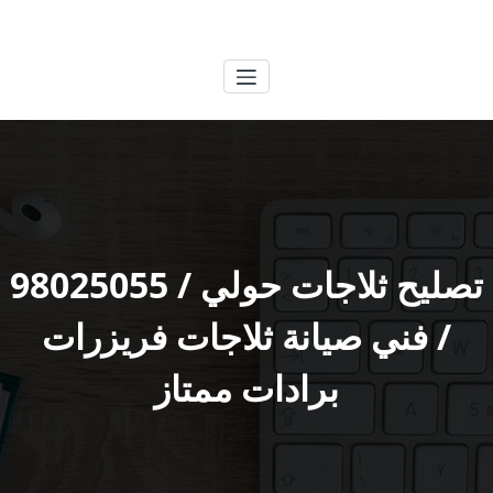
لتجاوز
الكويتية
خدمات وظائف بالكويت
لى
لمحتوى
تصليح ثلاجات حولي / 98025055
/ فني صيانة ثلاجات فريزرات
برادات ممتاز