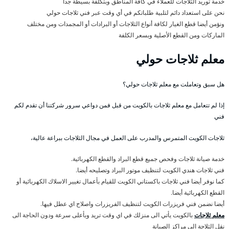
خدمة توريد الثلاجات للعملاء في كافة المناطق وبتكلفة بسيطة جداً
نحن على استعداد دائم لتلبية طلباتكم في أي وقت عبر فني ثلاجات حولي
ونؤمن أيضا قطع الغيار لكافة أنواع الثلاجات أو البرادات أو المجمدات ومن مختلف
الماركات ومن القطع الأصلية وبسعر الكلفة
معلم ثلاجات حولي
هل سبق وتعاملت مع معلم ثلاجات حولي؟
إذا لم تتعامل مع معلم ثلاجات بالكويت من قبل فمن دواعي سرور شركتنا أن تقدم لكم
فني
ثلاجات الكويت المتمرس والمدرب على العمل في مجال الثلاجات ببراعة عالية،
خدمة صيانة ثلاجات وفحص جميع قطع البراد والقطع الكهربائية.
فني ثلاجات هندي الكويت لتنظيف موتور البراد وتصليحه أيضا.
كما نوفر أيضا فني ثلاجات باكستاني الكويت للقيام بأعمال تغيير الاسلاك الكهربائية أو
القطع الكهربائية أيضا.
أيضا نضمن فني فريزرات الكويت لتنظيف الفريزرات واصلاح اي عطل فيها.
معلم ثلاجات
بالكويت يأتي الى منزلك في اي وقت تريد وبأعلى سرعة ودون الحاجة الى
نقل الثلاجة الى مراكز الصيانة