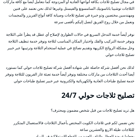
في مجال تصليح ثلاجات بكافة أنواعها العادية أو المزدوجة كما نتعامل أيضاً مع كافة ماركات
الثلاجات توشيبا باناسونيك السامسونغ والفيستل وغيرها لذلك نحن نعتمد على فنين
ومهندسين مختصين وذو خبرة في تصليح ثلاجات وصيانة كافة أنواع الفريزر والمجمدات
ونعمل من خلال روح الفريق لنصل إليكم بأقصى سرعة
نوفر أيضاً خدمة التدخل السريع في حالات الطوارئ لإصلاح أي عطل قد يطرأ على الثلاجة
ونوفر خدمة التركيب والفك واختيار المكان المناسب لثلاجة ونوفر خدمة تنظيف الثلاجة
وحل مشكلة الروائح الكريهة وتقديم نصائح في عملية استخدام الثلاجة وترتيبها عبر خبير
تصليح ثلاجات حولي
لذلك نحن أفضل شركة حاصلة على شهادة أفضل شركة تصليح ثلاجات حولي كما نستورد
أيضا أحدث الثلاجات من ماركات مختلفة ونوفر أيضاً خدمة تعبئة غاز الفريون للثلاجة ونوفر
خدمة تصليح طباخات العادية والكهربائية والكترونية عبر خبير تصليح طباخات حولي
تصليح ثلاجات حولي 24/7
هل تريد تصليح ثلاجات من قبل شخص مضمون ومحترف؟
نحن نضمن لكم فني ثلاجات الكويت المختص بأعمال الثلاجات فالاستعمال المتكرر
للثلاجات طيلة الاربع والعشرين ساعة
يجعلها عرضة للعطل والتلف للعديد من القطع الاستهلاكية في البراد.