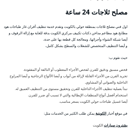
مصلح ثلاجات 24 ساعة
اول فني مصلح ثلاجات بمنطقة حولي بالكويت ونقدم خدمة تنظيف أفران غاز طباخات هود
مطابخ هود مطاعم مداخن دكتات تكييف مركزي الكويت بدقة للغاية مع إزالة الرفوف و
أيضا شبكة الشواء وأجزائها، ومعالجة كل قطعة بها على حدة،
و أيضا التنظيف المتخصص للشعلات والسطح بشكل كامل،
حيث نقوم ب:
فحص مسبق ودقيق للفرن لفحص الأجزاء المعطوب أو التالفة أو المفقودة.
تجريد الفرن من الأجزاء القابلة لإزالة من أبواب و أيضا الألواح الزجاجية و أيضا المراوح
الداخلية والصواني أو المشاوي.
نبدأ بعملية تنظيف الأجزاء الداخلية للفرن وتحقيق مستوى من التنظيف العميق له.
استخدام أفضل أنواع المنظفات الإيطالية والتي لا تسبب أي ضرر للفرن.
أيضا غسيل طباخات حولي الكويت بسعر مناسب.
في موقع أخبار
الكويتية
يمكن طلب الكثير من الخدمات مثل:
يشترون سيارات
الكويت