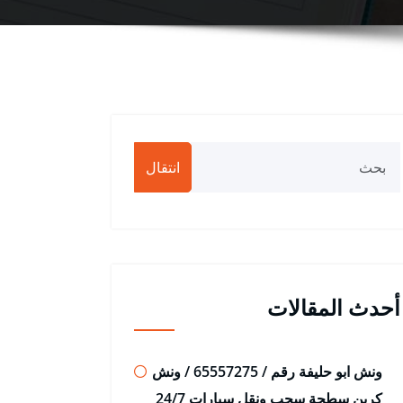
انتقال
أحدث المقالات
ونش ابو حليفة رقم / 65557275 / ونش
كرين سطحة سحب ونقل سيارات 24/7