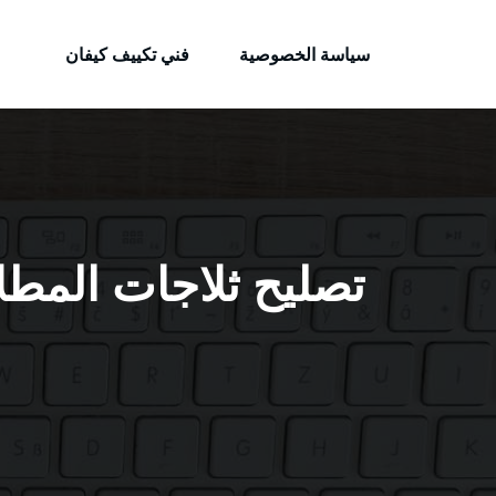
الكويتية
لتجاوز
خدمات وظائف بالكويت
لى
سياسة الخصوصية
فني تكييف كيفان
لمحتوى