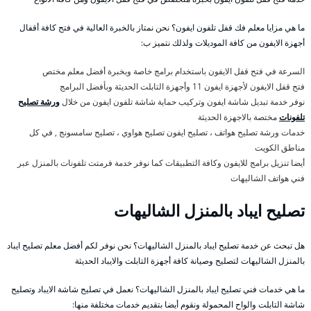
ما هي مزايا معلم فك قفل تلفون ايفون؟ نحن نمتاز بالخبرة العالية في فتح كافة أقفال
أجهزة الايفون من كافة الموديلات ولذلك نتميز ب:
السرعة في فتح قفل الايفون باستخدام برامج خاصة وبخبرة أفضل معلم مختص
فتح قفل الايفون لأجهزة ايفون 11 وأجهزة التابلت الحديثة وبأفضل البرامج
نوفر خدمة تبديل شاشة ايفون وتركيب حماية شاشة تلفون ايفون من خلال
ورشة تصليح
تلفونات
مختصة بالاجهزة الحديثة
خدمات ورشة تصليح هواتف ، تصليح ايفون تصليح هواوي ، تصليح سامسونج , في كل
مناطق الكويت
أيضا تنزيل برامج للايفون وكافة التطبيقات كما نوفر خدمة فرمتت تلفونات بالمنزل عبر
فني هواتف الشاليهات
تصليح ايباد بالمنزل الشاليهات
هل تبحث عن خدمة تصليح ايباد بالمنزل الشاليهات؟ نحن نوفر لكم أفضل معلم تصليح ايباد
بالمنزل الشاليهات لتصليح وصيانة كافة أجهزة التابلت والايباد الحديثة
ما هي خدمات فني تصليح ايباد بالمنزل الشاليهات؟ نعمل في تصليح شاشة الايباد وتصليح
شاشة التابلت والواح المحمولة ونقوم أيضا بتقديم خدمات مختلفة منها: