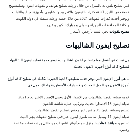
فني تصليح تلفونات بالمنزل من خلال ورشة تصليح هواتف و تلفونات ايفون وسامسونج
خدمة حفر بالليزر لكافة كفرات الايفون والاندرويد والشاومي وأجهزة الايباد والتابلت
وتوفير أحدث كفرات تلفونات 2021 من خلال خدمة ورشه متنقلة في دولة الكويت
ولكافة المحافظات الجهراء و حولي و مبارك الكبير و غيرها
مصلح تلفونات
يجي البيت بأرخص الأسعار
تصليح ايفون الشاليهات
هل تبحث عن أفضل معلم تصليح ايفون الشاليهات؟ نوفر خدمة تصليح ايفون الشاليهات
لتصليح كافة أنواع أجهزة الايفون الحديثة
ما هي أنواع الايفون التي نوفر خدمة تصليحها؟ لدينا الخبرة الكاملة في تصليح كافة أنواع
أجهزة الايفون من الجيل الحديث والاصدارات الأسطورية ولذلك نعمل في:
خدمة صيانة ايفون الشاليهات من الإصدار الأول وحتى الإصدار الأخير لعام 2021
صيانة ايفون 13 الإصدار الحديث وتركيب حماية شاشة للتلفون
تصليح وصيانة ايفون XS ماكس عبر مختص تصليح ايفون الشاليهات
صيانة ايفون 11 وتبديل شاشة تلفون ايفون عبر فني تصليح تلفونات يجي البيت
تصليح و
صيانة تلفونات
بالمنزل جميع أنواع التلفونات من خلال ورشه تصليح مختصة
وخبيرة