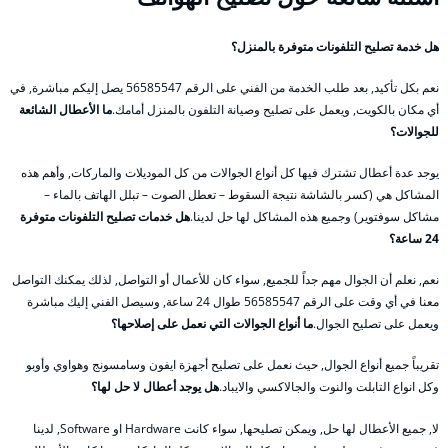
هل خدمة تصليح التلفونات متوفرة بالمنزل؟
نعم بكل تأكيد, بعد طلب الخدمة من الفني على الرقم 56585547 يصل إليكم مباشرة, في
أي مكان بالكويت, ويعمل على تصليح وصيانة التلفون بالمنزل أمامك.
ما الأعطال الشائعة
للجوالات؟
يوجد عدة أعطال تشترك فيها كل أنواع الجوالات من كل الموديلات والماركات, وأهم هذه
المشاكل هي (كسر بالشاشة نتيجة السقوط – تعطل الصوت – تبلل الهاتف بالماء –
مشاكل سوفتوير) وجميع هذه المشاكل لها حل لدينا.
هل خدمات تصليح التلفونات متوفرة
24 ساعة؟
نعم, نعلم أن الجوال مهم جداً للجميع, سواء كان للأعمال أو التواصل, لذلك يمكنك التواصل
معنا في أي وقت على الرقم 56585547 طوال 24 ساعة, وسيصل الفني إليك مباشرة
ويعمل على تصليح الجوال.
ما أنواع الجوالات التي نعمل على إصلاحها؟
تقريباً جميع أنواع الجوال, حيث نعمل على تصليح أجهزة ايفون وسامسونج وهواوي وأوبو
وكل انواع التابلت والنوت والجالاكسي والايباد.
هل يوجد أعطال لا حل لها؟
لا, جميع الأعطال لها حل, ويمكن تصليحها, سواء كانت Hardware او Software, لدينا