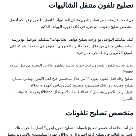
تصليح تلفون متنقل الشاليهات
هل تبحث عن متخصص تصليح تلفون متنقل الشاليهات؟ اتصل بنا نحن نوفر لكم أفضل
متخصص تصليح تلفونات ذو خبرة في كافة أجهزة الهواتف الذكية
كيف يمكنكم التواصل مع ورشة تصليح هواتف الشاليهات؟ يمكنكم التواصل مع ورشة
تصليح هواتف متنقل من خلال رقم أو البريد الكتروني المتوفر في صفحة الشركة على
الموقع الكتروني ولذلك نحن نعمل في:
تبديل شاشة تلفون ايفون وتركيب حماية شاشة للتلفون والايباد المصنع من قبل شركة
iPhone
تصليح وفك قفل تلفون ايفون 11 من خلال متخصص فتح قفل الايفون وبخبرة ممتازة
تصليح وصيانة باور بانك سامسونج وتصليح كيبل وشاحن أجهزة iPhone
تنزيل برامج للايفون وتحميل كافة التطبيقات لأجهزة ال iPhone وفرمتت تلفونات
بالمنزل
متخصص تصليح تلفونات
هل أنت بحاجة لمتخصص تصليح تلفونات لتصليح تلفون ايفون؟ اتصل بنا نحن نمتلك
الخبرات العالية في تصليح كافة أجهزة ال iPhone وأجهزة السامسونج والاندرويد ونعمل