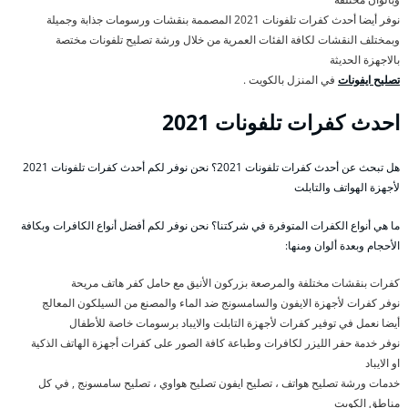
نوفر أيضا أحدث كفرات تلفونات 2021 المصممة بنقشات ورسومات جذابة وجميلة
وبمختلف النقشات لكافة الفئات العمرية من خلال ورشة تصليح تلفونات مختصة
بالاجهزة الحديثة
تصليح ايفونات
في المنزل بالكويت .
احدث كفرات تلفونات 2021
هل تبحث عن أحدث كفرات تلفونات 2021؟ نحن نوفر لكم أحدث كفرات تلفونات 2021
لأجهزة الهواتف والتابلت
ما هي أنواع الكفرات المتوفرة في شركتنا؟ نحن نوفر لكم أفضل أنواع الكافرات وبكافة
الأحجام وبعدة ألوان ومنها:
كفرات بنقشات مختلفة والمرصعة بزركون الأنيق مع حامل كفر هاتف مريحة
نوفر كفرات لأجهزة الايفون والسامسونج ضد الماء والمصنع من السيلكون المعالج
أيضا نعمل في توفير كفرات لأجهزة التابلت والايباد برسومات خاصة للأطفال
نوفر خدمة حفر الليزر لكافرات وطباعة كافة الصور على كفرات أجهزة الهاتف الذكية
او الايباد
خدمات ورشة تصليح هواتف ، تصليح ايفون تصليح هواوي ، تصليح سامسونج , في كل
مناطق الكويت