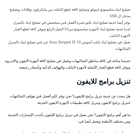
تصليح ايباد سامسونج لينوفو وتصليح كافة قطع التابلت من مايكرفون وفلاتات وتصليح
مدخل ال USB
نوفر أيضا خدمة تصليح ايباد تكنو بخبرة أفضل فني متخصص في تصليح ايباد بالمنزل
لدينا خدمة تصليح ايباد لأجهزة سامسونج منS3 الجيل الرابع ونوفر كافة قطع الغيار
لأجهزة التابلت
نعمل في تصليح ايباد تابلت أسوس Asus Zenpad 3S 10 عبر فني تصليح ايباد بالمنزل
الشاليهات
خدمتنا متاحة في كافة مناطق الشاليهات ونعمل في تصليح كافة أجهزة الايفون والاندرويد
ونوفر كافة قطع الغيار الأصلية لأجهزة التابلت والهواتف الذكية وبأسعار رخيصة.
تنزيل برامج للايفون
هل تبحث عن خدمة تنزيل برامج للايفون؟ نحن نوفر لكم أفضل فني هواتف الشاليهات
لتنزيل برامج الايفون وتنزيل كافة تطبيقات لأجهزة الايفون الحديثة
ما هي أهم برامج الايفون؟ نحن نعمل في تنزيل برامج للايفون بأحدث الإصدارات الحديثة
ومن مختلف الأنظمة ونعمل أيضا في: