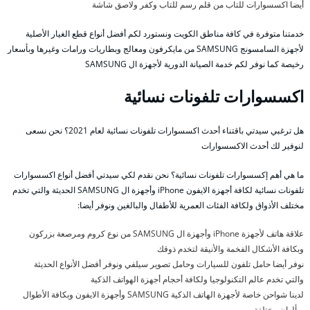
أيضا اكسسوارات للتاب من قلم رسم للتاب وكفر ولاصق شاشة
خدمتنا متوفرة في كافة مناطق الكويت ونستورد لكم أفضل أنواع قطع الغيار الأصلية
لأجهزة السامسونج SAMSUNG من مايكرفون ومعالج وبطاريات ورامات وغيرها وبأسعار
رخيصة كما نوفر لكم خدمة الصيانة الدورية لأجهزة ال SAMSUNG
اكسسوارات تلفونات نسائية
هل ترغبي سيدتي باقتناء أحدث اكسسوارات تلفونات نسائية لعام 2021؟ نحن نسعى
لنوفير لك أحدث الاكسسوارات
ما هي أهم إكسسوارات تلفونات نسائية؟ نحن نقدم لكي سيدتي أفضل أنواع اكسسوارات
تلفونات نسائية لكافة أجهزة الايفون iPhone وأجهزة ال SAMSUNG الحديثة والتي تخدم
مختلف الأذواق ولكافة الفئات العمرية للأطفال والبالغين ونوفر أيضا:
علاقة هاتف لأجهزة iPhone وأجهزة ال SAMSUNG من نوع كروم ومرصعة بزركون
وبكافة الأشكال الفخمة والأنيقة لتخدم ذوقك
نوفر أيضا حامل تلفون للسيارات وحامل تصوير سيلفي ونوفر أفضل الأنواع الحديثة
والتي تخدم عالم التكنولوجيا ولكافة أحجام أجهزة الهواتف الذكية
لدينا شواحن خاصة لأجهزة الهاتف الذكية SAMSUNG وأجهزة الايفون وبكافة الأطوال
وبألوان مختلفة