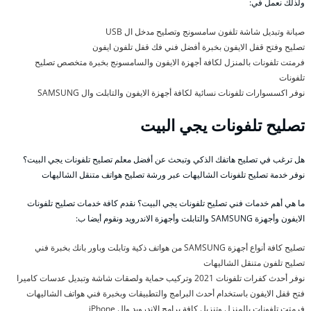
ولذلك نعمل في:
صيانة وتبديل شاشة تلفون سامسونج وتصليح مدخل ال USB
تصليح وفتح قفل الايفون بخبرة أفضل فني فك قفل تلفون ايفون
فرمتت تلفونات بالمنزل لكافة أجهزة الايفون والسامسونج بخبرة متخصص تصليح
تلفونات
نوفر اكسسوارات تلفونات نسائية لكافة أجهزة الايفون والتابلت وال SAMSUNG
تصليح تلفونات يجي البيت
هل ترغب في تصليح هاتفك الذكي وتبحث عن أفضل معلم تصليح تلفونات يجي البيت؟
نوفر خدمة تصليح تلفونات الشاليهات عبر ورشة تصليح هواتف متنقل الشاليهات
ما هي أهم خدمات فني تصليح تلفونات يجي البيت؟ نقدم كافة خدمات تصليح تلفونات
الايفون وأجهزة SAMSUNG والتابلت وأجهزة الاندرويد ونقوم أيضا ب:
تصليح كافة أنواع أجهزة SAMSUNG من هواتف ذكية وتابلت وباور بانك بخبرة فني
تصليح تلفون متنقل الشاليهات
نوفر أحدث كفرات تلفونات 2021 وتركيب حماية ولصقات شاشة وتبديل عدسات كاميرا
فتح قفل الايفون باستخدام أحدث البرامج والتطبيقات وبخبرة فني هواتف الشاليهات
فرمتت تلفونات بالمنزل وتنزيل كافة برامج الاندرويد وال iPhone