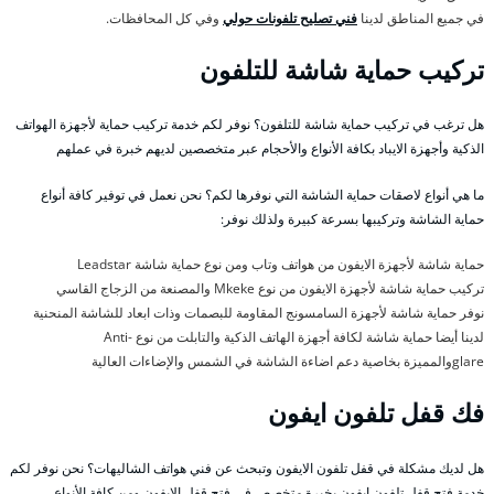
في جميع المناطق لدينا
فني تصليح تلفونات حولي
وفي كل المحافظات.
تركيب حماية شاشة للتلفون
هل ترغب في تركيب حماية شاشة للتلفون؟ نوفر لكم خدمة تركيب حماية لأجهزة الهواتف
الذكية وأجهزة الايباد بكافة الأنواع والأحجام عبر متخصصين لديهم خبرة في عملهم
ما هي أنواع لاصقات حماية الشاشة التي نوفرها لكم؟ نحن نعمل في توفير كافة أنواع
حماية الشاشة وتركيبها بسرعة كبيرة ولذلك نوفر:
حماية شاشة لأجهزة الايفون من هواتف وتاب ومن نوع حماية شاشة Leadstar
تركيب حماية شاشة لأجهزة الايفون من نوع Mkeke والمصنعة من الزجاج القاسي
نوفر حماية شاشة لأجهزة السامسونج المقاومة للبصمات وذات ابعاد للشاشة المنحنية
لدينا أيضا حماية شاشة لكافة أجهزة الهاتف الذكية والتابلت من نوع Anti-
glareوالمميزة بخاصية دعم اضاءة الشاشة في الشمس والإضاءات العالية
فك قفل تلفون ايفون
هل لديك مشكلة في قفل تلفون الايفون وتبحث عن فني هواتف الشاليهات؟ نحن نوفر لكم
خدمة فتح قفل تلفون ايفون بخبرة متخصص في فتح قفل الايفون ومن كافة الأنواع