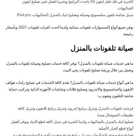
الخبرة في فك قفل ايفون S6 بأحدث البرامج وبخبرة أفضل فني تصليح ايفون
الشاليهات
تبديل شاشة تلفون سامسونج وصيانة وتصليح ايباد بالمنزل الشاليهات، iPad pro
نوفر جميع أنواع إكسسوارات تلفونات نسائية ولدينا أحدث كفرات تلفونات 2021 وبأسعار
رخيصة
صيانة تلفونات بالمنزل
ما هي خدمات صيانة تلفونات بالمنزل؟ نوفر كافة خدمات تصليح وصيانة تلفونات بالمنزل
ونعمل من خلال ورشة تصليح تلفونات يجي البيت
ما هي أنواع خدمات صيانة تلفونات بالمنزل؟ نقدم كافة الخدمات في تصليح رامات هواتف
الايفون والسامسونج والاندرويد وتصليح فلاتات وشاشات الأجهزة الذكية وتركيب حماية
شاشة للتلفون ونقوم ب:
فرمتت تلفونات بالمنزل وتنزيل برامج اندرويد وتنزيل برامج للايفون وتنزيل كافة
تطبيقات السوشال ميديا
تصليح ايباد بالمنزل بالشاليهات ولدينا الخبرة في تبديل كافة قطع الايباد ونوفر أفضل
أنواع قطع الغيار الأصلية
تصليح سامسونج بالشاليهات وتنزيل برامج حديثة وتحديث أجهزة السامسونج بخبرة