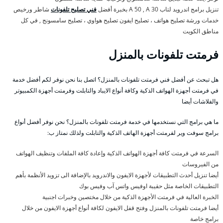
تنزيل برامج اندرويد لتاب A 50 , A 30 بخبرة أفضل
فني تصليح تلفونات
شاطر ورخيص
خدمات ورشة تصليح هواتف ، تصليح ايفون تصليح هواوي ، تصليح سامسونج , في كل
مناطق الكويت
فرمتت تلفونات بالمنزل
هل تبحث عن أفضل فني فرمتت تلفونات بالمنزل؟ اتصل بنا نحن نوفر لكم أفضل خدمة
في فرمتت أجهزة الهواتف الذكية وكافة أنواع الايباد والتابلت وفرمتت أجهزة الكمبيوتر
والفلاشات أيضا
ما هي برامج التي نستخدمها في خدمة فرمتت تلفونات بالمنزل؟ نحن نوفر أفضل أنواع
برامج سوفت وير لفرمتت أجهزة الهاتف الذكية والتابلت ولذلك نمتاز ب:
السرعة في فرمتت كافة أجهزة الهواتف الذكية وإعادة كافة الملفات وتنظيف الهواتف
من الفيروسات
أيضا تنزيل أحدث التطبيقات لأجهزة الايفون والاندرويد بالإضافة الى تزويد الأنظمة بأهم
التطبيقات الخاصة مثل حقيبة اوفيس واتس آب وفيس بوك
الخبرة العالية في فرمتت الأجهزة الذكية من خلال مختصين وخبرات اجنبية
أيضا فرمتت تلفونات بالمنزل وفتح قفل الايفون لكافة أنواع أجهزة الايفون من خلال
برامج خاصة