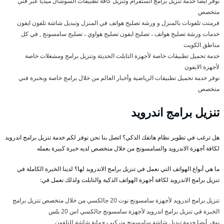
نوفر أيضا خدمة تنزيل برامج انستقرام وتنزيل كافة تطبيقات السوشال ميديا عبر فني
متخصص
فرمتت تلفونات بالمنزل و ورشة تصليح هواتف في المنزل وتبديل شاشة تلفون ايفون
خدمات ورشة تصليح هواتف ، تصليح ايفون تصليح هواوي ، تصليح سامسونج , في كل
مناطق الكويت
خدمة تحميل تطبيقات خاصة لأجهزة التابلت الحديثة وتنزيل برامج ومشغلات خاصة
لأجهزة الايفون
نوفر خدمة تحميل تطبيقات الرياضية وأخبار العالم من خلال برامج خاصة وبخبرة فني
متخصص
تنزيل برامج اندرويد
هل ترغب في تطوير نظام هاتفك الذكي؟ اتصل بنا نحن نوفر لكم خدمة تنزيل برامج اندرويد
لكافة أجهزة الاندرويد والسامسونج من خلال متخصص لديه خبرة كبيرة بعمله
ما هي أنواع الهواتف التي نعمل في تنزيل برامج الاندرويد لها؟ لدينا الخبرة الكاملة في
تنزيل برامج الاندرويد لكافة أجهزة الهواتف الذكية والتابلت ولذلك نعمل في:
تنزيل برامج اندرويد لأجهزة سامسونج نوت 20 جالكسي من خلال متخصص تنزيل برامج
الخبرة في تنزيل برامج اندرويد لأجهزة سامسونج جالكسي اس 20 بلس
نوفر أيضا خدمة تبديل شاشة سامسونج وتركيب حماية شاشة للتلفون