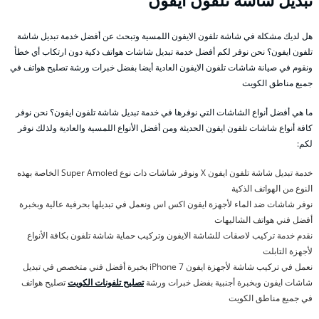
تبديل شاشة تلفون ايفون
هل لديك مشكلة في شاشة تلفون الايفون اللمسية وتبحث عن أفضل خدمة تبديل شاشة
تلفون ايفون؟ نحن نوفر لكم أفضل خدمة تبديل شاشات هواتف ذكية دون ارتكاب أي خطأ
ونقوم في صيانة شاشات تلفون الايفون العادية أيضا بفضل خبرات ورشة تصليح هواتف في
جميع مناطق الكويت
ما هي أفضل أنواع الشاشات التي نوفرها في خدمة تبديل شاشة تلفون ايفون؟ نحن نوفر
كافة أنواع شاشات تلفون ايفون الحديثة ومن أفضل الأنواع اللمسية والعادية ولذلك نوفر
لكم:
خدمة تبديل شاشة تلفون ايفون X ونوفر شاشات ذات نوع Super Amoled الخاصة بهذه
النوع من الهواتف الذكية
نوفر شاشات ضد الماء لأجهزة ايفون اكس اس ونعمل في تبديلها بحرفية عالية وبخبرة
أفضل فني هواتف الشاليهات
نقدم خدمة تركيب لاصقات للشاشة الايفون وتركيب حماية شاشة تلفون بكافة الأنواع
لأجهزة التابلت
نعمل في تركيب شاشة لأجهزة ايفون 7 iPhone بخبرة أفضل فني متخصص في تبديل
شاشات ايفون وبخبرة أجنبية بفضل خبرات ورشة
تصليح تلفونات الكويت
تصليح هواتف
في جميع مناطق الكويت