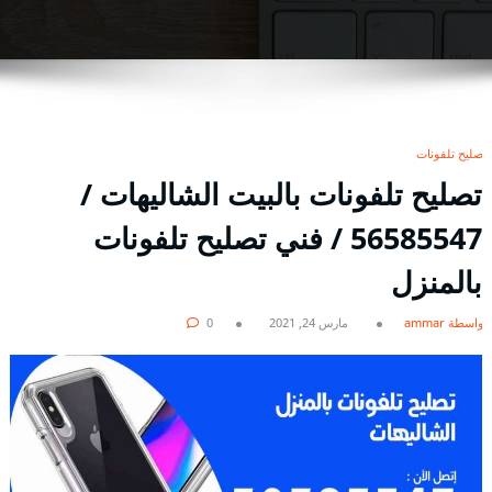
تصليح تلفونات
تصليح تلفونات بالبيت الشاليهات /
56585547 / فني تصليح تلفونات
بالمنزل
بواسطة ammar
مارس 24, 2021
0