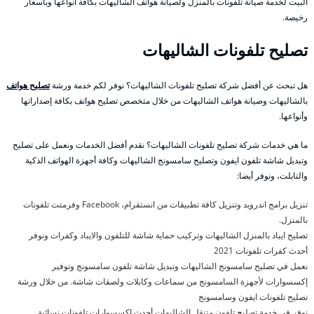
البيت لخدمة صيانة تلفونات بالمنزل ولصيانة هواتف الشاليهات بكافة أنواعها وبأسعار
رخيصة.
تصليح تلفونات الشاليهات
هل تبحث عن أفضل شركة تصليح تلفونات الشاليهات؟ نوفر لكم خدمة ورشة
تصليح هواتف
بالشاليهات وصيانة هواتف الشاليهات من خلال متخصص تصليح هواتف بكافة إصداراتها
وأنواعها.
ما هي خدمات شركة تصليح تلفونات الشاليهات؟ نقدم أفضل الخدمات ونعمل على تصليح
وتبديل شاشة تلفون ايفون وتصليح سامسونج الشاليهات وكافة أجهزة الهواتف الذكية
والتابلت، ونوفر أيضا:
تنزيل برامج اندرويد وتنزيل كافة تطبيقات من انستقرام، Facebook وفرمتت تلفونات
بالمنزل.
تصليح ايباد بالمنزل الشاليهات وتركيب حماية شاشة للتلفون والايباد وكفرات ونوفر
أحدث كفرات تلفونات 2021
نعمل في تصليح سامسونج الشاليهات وتبديل شاشة تلفون سامسونج وتوفير
إكسسوارات لأجهزة السامسونج من سماعات وكابلات ولصقات شاشة. من خلال ورشة
تصليح تلفونات ايفون وسامسونج
نوفر في خدمة تصليح تلفون متنقل الشاليهات أحدث اكسسوارات تلفونات نسائية