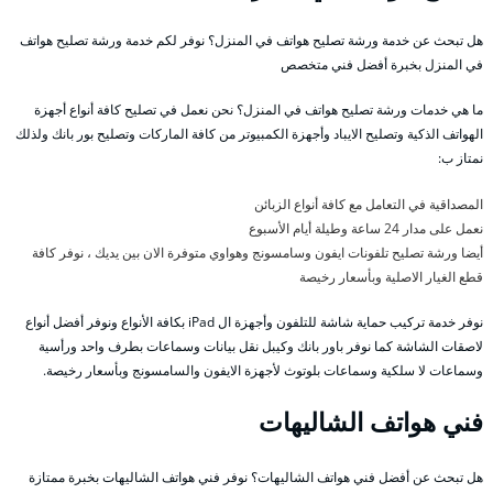
هل تبحث عن خدمة ورشة تصليح هواتف في المنزل؟ نوفر لكم خدمة ورشة تصليح هواتف
في المنزل بخبرة أفضل فني متخصص
ما هي خدمات ورشة تصليح هواتف في المنزل؟ نحن نعمل في تصليح كافة أنواع أجهزة
الهواتف الذكية وتصليح الايباد وأجهزة الكمبيوتر من كافة الماركات وتصليح بور بانك ولذلك
نمتاز ب:
المصداقية في التعامل مع كافة أنواع الزبائن
نعمل على مدار 24 ساعة وطيلة أيام الأسبوع
أيضا ورشة تصليح تلفونات ايفون وسامسونج وهواوي متوفرة الان بين يديك ، نوفر كافة
قطع الغيار الاصلية وبأسعار رخيصة
نوفر خدمة تركيب حماية شاشة للتلفون وأجهزة ال iPad بكافة الأنواع ونوفر أفضل أنواع
لاصقات الشاشة كما نوفر باور بانك وكيبل نقل بيانات وسماعات بطرف واحد ورأسية
وسماعات لا سلكية وسماعات بلوتوث لأجهزة الايفون والسامسونج وبأسعار رخيصة.
فني هواتف الشاليهات
هل تبحث عن أفضل فني هواتف الشاليهات؟ نوفر فني هواتف الشاليهات بخبرة ممتازة