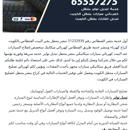
أول خدمة بنشر الفنطاس رقم 51232939‬ بنشر متنقل يجي البيت الفنطاس بالكويت
كراج كهرباء وبنشر خدمة طريق الفنطاس كهربائي ميكانيك متخصص إصلاح السيارات
عند البيت كهربائي سيارات ميكانيكي بنشر متنقل تبديل تواير خدمه سريعة وفورية نؤمنها
لكم من خلال شركتنا ونصل إليكم إين ما كنتم، لذلك نحن على استعداد دائم لتلبية طلبكم
لدينا أفضل فريق ميكانيكي سيارات مجهز بأحدث المعدات، ونؤمن لكم كهربائي تصليح
السيارات متنقل الكويت ونعمل على توفير الخدمات التالية في كراج بنشر متنقل لتصليح
السيارات في الكويت:
تصليح السيارات العادية والشاحنة والثقيلة والسيارات الفول أوتوماتيك.
تبديل تواير
واطارات السيارات ونوفر أفضل أنواع الإطارات المناسبة لنوع السيارة.
شحن البطارية أو تبديل البطارية ولدينا جميع أنواع البطاريات الأصلية وبسعر رخيص.
أيضا خدمة توصيل الوقود وتبديل زيت السيارة ونوفر أفضل أنواع الديزيل مع خدمة تغيير
الفلاتر والمصفاة.
خدمة الصيانة الدورية من أمام المنزل لكافة أنواع السيارات وفي أي وقت مناسب لكم.
بنشر أبوحليفة رقم