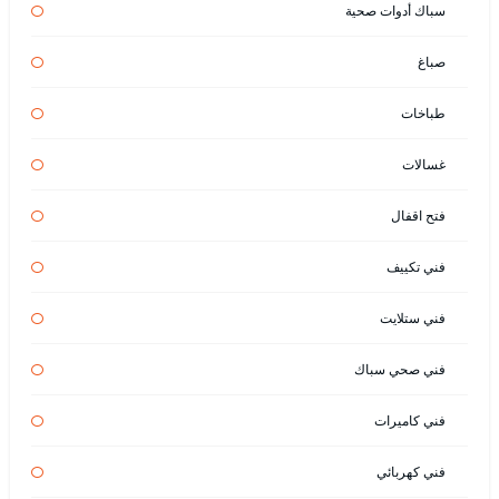
سباك أدوات صحية
صباغ
طباخات
غسالات
فتح اقفال
فني تكييف
فني ستلايت
فني صحي سباك
فني كاميرات
فني كهربائي