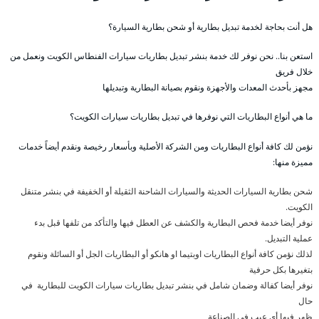
هل أنت بحاجة لخدمة تبديل بطارية أو شحن بطارية السيارة؟
استعن بنا.. نحن نوفر لك خدمة بنشر تبديل بطاريات سيارات الفنطاس الكويت ونعمل من
خلال فريق
مجهز بأحدث المعدات والأجهزة ونقوم بصيانة البطارية وتبديلها
ما هي أنواع البطاريات التي نوفرها في تبديل بطاريات سيارات الكويت؟
نؤمن لك كافة أنواع البطاريات ومن الشركة الأصلية وبأسعار رخيصة ونقدم أيضاً خدمات
مميزة منها:
شحن بطارية السيارات الحديثة والسيارات الشاحنة الثقيلة أو الخفيفة في بنشر متنقل
الكويت.
نوفر أيضا خدمة فحص البطارية والكشف عن العطل فيها والتأكد من تلفها قبل بدء
عملية التبديل.
لذلك نؤمن كافة أنواع البطاريات اوبتيما او هانكو أو البطاريات الجل أو السائلة ونقوم
بتغيرها بكل حرفية
نوفر أيضا كفالة وضمان شامل في بنشر تبديل بطاريات سيارات الكويت للبطارية في
حال
ظهر فيها أي عيب في الصناعة