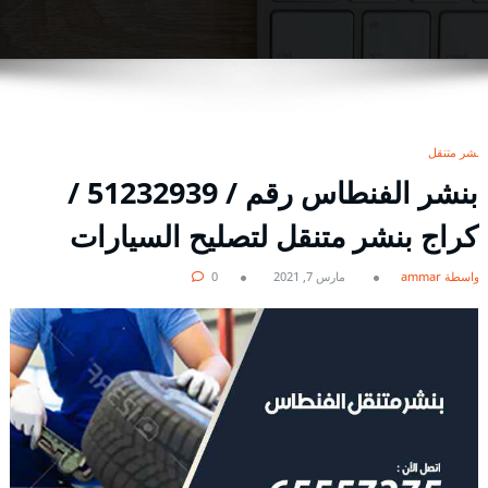
بنشر متنقل
بنشر الفنطاس رقم / 51232939‬ /
كراج بنشر متنقل لتصليح السيارات
بواسطة ammar
مارس 7, 2021
0