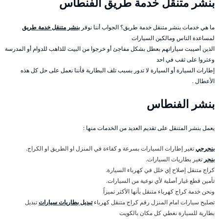
بنشر متنقل خدمة طريق الفنطاس
ما هي خدمات بنشر متنقل خدمة طريق؟ الجواب أننا نوفر
بنشر متنقل خدمة طريق
لمساعدة الناس ومالكين السيارات
الذين أصيبت سياراتهم بعطل بشكل مفاجئ أو خرجوا من البيت للذاهب للدوام أو المدرسة
وعثروا على ثقب في احد
إطارات السيارة أو السيارة لا تدور بسبب تلف البطارية فأننا نعمل على حل كل هذه
الأعطال .
بنشر الفنطاس
يعمل بنشر المتنقل على تقديم العديد من الخدمات منها :
بنجرجي
تغير إطارات السيارات بسرعة و كفاءة في المنزل او الطريق او الكراج.
بنجر
تغير بطاريات السيارات.
كراج متنقل إصلاح إي خلل في كهرباء السيارة.
تأمين قطع غيار أصلية لأي نوعية من السيارات.
ونحن خدمة كراج كهرباء متنقل بأنها الأكثر تميزاً
تصليح سيارات امام المنزل رقم كراج متنقل كهرباء
تبديل بطاريات سيارات
تبديل
بطارية للسيارة نغطي كل مكان بالكويت