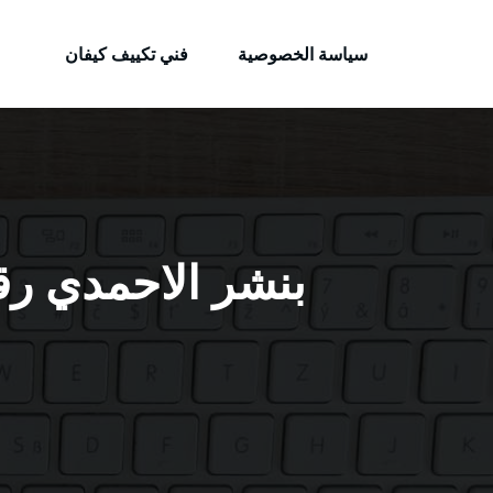
الكويتية
لتجاوز
خدمات وظائف بالكويت
لى
سياسة الخصوصية
فني تكييف كيفان
لمحتوى