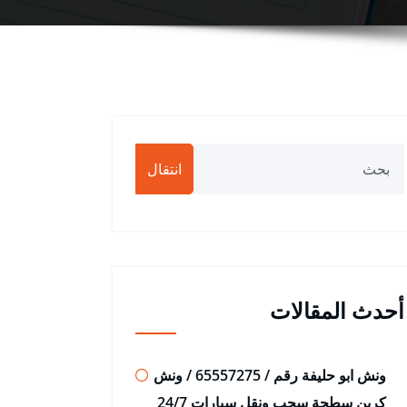
انتقال
أحدث المقالات
ونش ابو حليفة رقم / 65557275 / ونش
كرين سطحة سحب ونقل سيارات 24/7