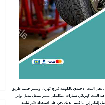
الاحمدي رقم 51232939 بنشر متنقل يجي البيت الاحمدي بالكويت كراج كهرباء وبنشر خدمة طريق
د البيت كهربائي سيارات ميكانيكي بنشر متنقل تبديل تواير
إليكم إين ما كنتم، لذلك نحن على استعداد دائم لتلبية