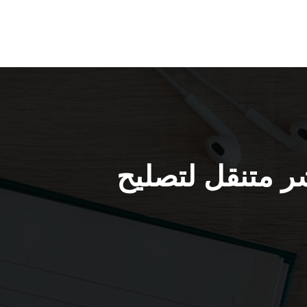
5123293 / كراج بنشر متنقل لتصليح