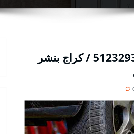
بنشر الاحمدي رقم / 51232939‬ / كراج بنشر