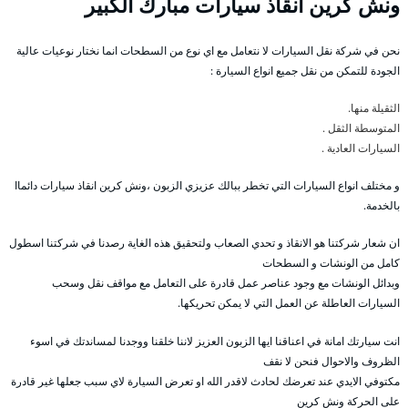
ونش كرين انقاذ سيارات مبارك الكبير
نحن في شركة نقل السيارات لا نتعامل مع اي نوع من السطحات انما نختار نوعيات عالية
الجودة للتمكن من نقل جميع انواع السيارة :
الثقيلة منها.
المتوسطة الثقل .
السيارات العادية .
و مختلف انواع السيارات التي تخطر ببالك عزيزي الزبون ،ونش كرين انقاذ سيارات دائماا
بالخدمة.
ان شعار شركتنا هو الانقاذ و تحدي الصعاب ولتحقيق هذه الغاية رصدنا في شركتنا اسطول
كامل من الونشات و السطحات
وبدائل الونشات مع وجود عناصر عمل قادرة على التعامل مع مواقف نقل وسحب
السيارات العاطلة عن العمل التي لا يمكن تحريكها.
انت سيارتك امانة في اعناقنا ايها الزبون العزيز لاننا خلقنا ووجدنا لمساندتك في اسوء
الظروف والاحوال فنحن لا نقف
مكتوفي الايدي عند تعرضك لحادث لاقدر الله او تعرض السيارة لاي سبب جعلها غير قادرة
على الحركة ونش كرين