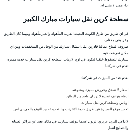
اداء مميز لا مثيل له.
سطحة كرين نقل سيارات مبارك الكبير
في اي طريق من طرق الكويت البعيدة القريبة المأهولة والغير مأهولة ومهما كان الطريق
وعر وفي مختلف
ظروف المناخ عمالنا قادرين على انتشال سيارتك من الوحل من المنخفضات ومن اي
مكان تعرضت فيه
سيارتك للسقوط خلقتا لنكون في اوج الازمات ،سطحة كرين نقل سيارات خدمة مميزة
تقدم في شركتنا.
نقدم عدد من الميزات في شركتنا:
اسعار لا تصدق وعروض مميزة ومتنوعة.
ارقام هواتف عديدة لا ترد اي واحد من الزبائن.
اوناش وسطحةكرين نقل سيارات.
تحديد موقع السيارة عن طريق خدمة الانترنت وبالتحديد تحديد النوقع بالجي بي اس.
لا داعي للتردد عزيزي الزبون عندما تتوقف سيارتك في مكان بعيد عن مراكز الصيانة
والتصليح اتصل