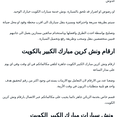
خدوش
او رضوض او اضرار قد تلحق بالسيارة ،ونش خدمة سيارات الكويت خيارك الوحيد.
سيتم بطريقة سريعة واحترافية ومميزة بنقل سيارتك الى اقرب محطة وقود او محل صيانة
وتصليح بواسطة احدث الطرق وافضلها وباستخدام سائقين ممتازين يعمل الى جانبهم
فنيين متخصصين بنقل وسحب وطريقة رفع وتحميل السيارة .
ارقام ونش كرين مبارك الكبير بالكويت
ارقام ونش كرين مبارك الكبير الكويت جاهزة لتلقي مكالماتكم في اي وقت وفي اي يوم
على مدار الساعة
وضعنا عدد من الارقام لان التعامل مع الازمات يستدعي وجود اكثر من رقم لتحقيق هدف
واحد هو تلبية متطلبات الزبون في وقت الأزمة.
قسم خاص بخدمة الزبائن جاهز دائما يجيب على مكالماتكم عبر الاتصال بارقام ونش كرين
الكويت،
ونش سيارات مبارك الكبير الكويت