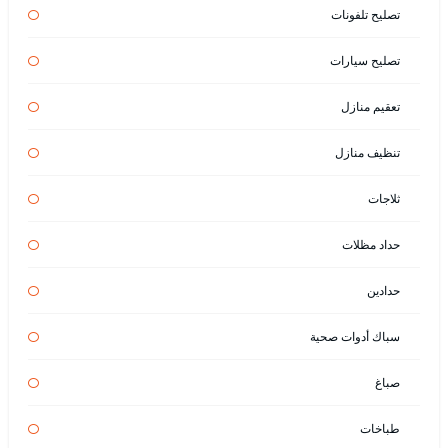
تصليح تلفونات
تصليح سيارات
تعقيم منازل
تنظيف منازل
ثلاجات
حداد مظلات
حدادين
سباك أدوات صحية
صباغ
طباخات