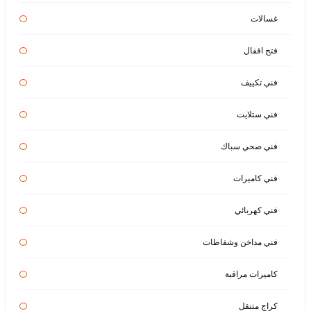
غسالات
فتح اقفال
فني تكييف
فني ستلايت
فني صحي سباك
فني كاميرات
فني كهربائي
فني مداخن وشفاطات
كاميرات مراقبة
كراج متنقل