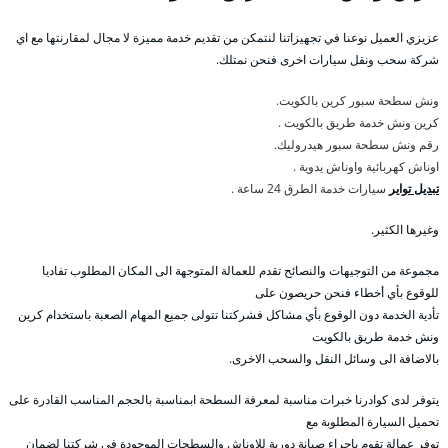
عزيزي العميل نوعنا في تجهيزاتنا لنتمكن من تقديم خدمة مميزة لا مجال لمقارنتها مع اي
شركة سحب ونقل سيارات اخرى فنحن نمتلك.
ونش سطحة سبور كرين بالكويت.
كرين ونش خدمة طريق بالكويت .
رقم ونش سطحة سبور هيدروليك.
اوناش كهربائية واوناش يدوية .
تبديل تواير
سيارات خدمة الطرق 24 ساعة .
وغيرها الكثير.
مجموعة من التوجيهات والنصائح تقدم للعمالة المتوجهة الى المكان المطلوب تفاديا
للوقوع بأي أخطاء فنحن حريصون على
تأدية الخدمة دون الوقوع بأي مشاكل فشركتنا تتولى جميع المهام الصعبة باستخدام كرين
ونش خدمة طريق بالكويت
بالاضافة الى وسائل النقل والسحب الاخرى.
يتوفر لدى كوادرنا خبرات مناسبة لمعرفة السطحة ابمناسبة بالحجم المناسب القادرة على
تحميل السيارة المطلوبة مع
توفر عمالة تقوم باجراء صيانة دورية للاوناش والسطحات الموجودة في شركتنا لضمان