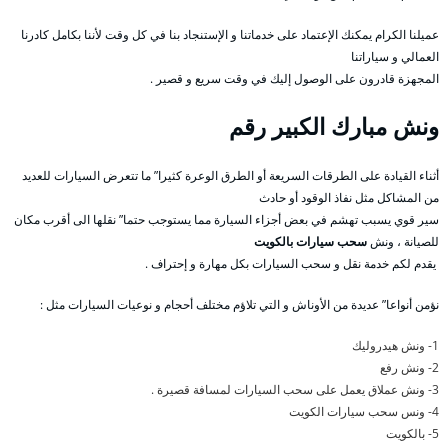
عميلنا الكرام يمكنك الإعتماد على خدماتنا و الإستنجاد بنا في كل وقت لأننا بكامل كادرنا
العمالي و سياراتنا
المجهزة قادرون على الوصول إليك في وقت سريع و قصير .
ونش مبارك الكبير
رقم
أثناء القيادة على الطرقات السريعة أو الطرق الوعرة كثيرا” ما تتعرض السيارات للعديد
من المشاكل مثل نفاذ الوقود أو حادث
سير قوي يسبب تهشم في بعض أجزاء السيارة مما يستوجب حتما” نقلها الى أقرب مكان
للصيانة ، ونش
سحب سيارات بالكويت
يقدم لكم خدمة نقل و سحب السيارات بكل مهارة و إحتراف .
نؤمن أنواعا” عديدة من الأوناش و التي تلاؤم مختلف أحجام و نوعيات السيارات مثل :
1- ونش هيدروليك
2- ونش رفع
3- ونش عملاق يعمل على سحب السيارات لمسافة قصيرة .
4- ونس سحب سيارات الكويت
5- بالكويت