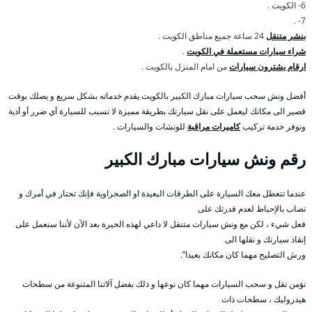
6- الكويت .
7- .
بنشر متنقل
24 ساعة جميع مناطق الكويت .
شراء سيارات مستعملة في الكويت
.
ارقام يشترون سيارات
من امام المنزل بالكويت .
أفضل ونش سحب سيارات مبارك الكبير بالكويت يقدم خدماته بشكل سريع و يصلك بوقت
قصير الى مكانك ليعمل على نقل سيارتك بطريقة مميزة لا تسبب للسيارة أي ضرر أو أذية
ونوفر خدمة تركيب
كاميرات مراقبة
للونشات والسيارات .
رقم
ونش سيارات مبارك الكبير
عندما تتعطل معك السيارة على الطرقات البعيدة او الصحراوية فإنك تحتار في أمرك و
تصاب بالإحباط لعدم قدرتك على
فعل شيء ، لكن مع ونش سيارات متنقل لا داعي لهذه الحيرة بعد الآن لأننا سنعمل على
إنقاذ سيارتك و نقلها الى
ورش التصليح مهما كان مكانك بعيدا”.
نؤمن نقل و سحب السيارات مهما كان نوعها و ذلك بفضل آلاتنا المتنوعة من سطحات
هيدروليك ، سطحات ذات