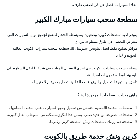
انقاذ السيارات افضل حل في اصعب ظرف.
سطحة سحب سيارات مبارك الكبير
يتوفر لدينا سطحات كبيرة وصغيرة ومتوسطة الحجم لتتسع لجميع انواع السيارات التي
تتعرض للتعطل في طرق مقطوعة من اي
مراكز تصليح فقط اتصل بناونحن سنرسل لك سطحة سحب سيارات الكويت العالية
الجودة والاداء.
سطحة سحب سيارات الكويت هي احدى الوسائل المتاحة في شركتنا لنقل السيارة الى
الوجهة المطلوبة دون أية اضرار قد
تلحق بها نتيجة التحميل و الرفع فالعمالة لدينا تعمل بحذر تام لا مثيل له .
ماهي ميزات السطحات الموجودة لدينا؟
1- سطحات مختلفة االحجوم لتتمكن من تحميل جميع السيارات على مختلف احجامها .
2- سطحات مصنوعة من حديد صلب ومتين جدا لتكون متمكنة من استيعاب أثقال كبيرة.
3- سطحة هيدروليك ،سطحات ونش، سطحة كرين وغيرها.
كرين ونش خدمة طريق بالكويت