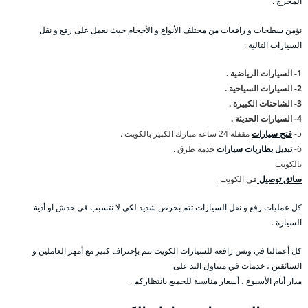
المحرج .
نؤمن سطحات و رافعات من مختلف الأنواع و الأحجام حيث نعمل على رفع و نقل
السيارات التالية :
1- السيارات الرياضية .
2- السيارات السياحية .
3- الشاحنات الكبيرة .
4- السيارات الحديثة .
5-
فتح سيارات
مقفلة 24 ساعه مبارك الكبير بالكويت .
6-
تبديل بطاريات سيارات
خدمة طرق .
بالكويت
سائق توصيل
في الكويت .
كل عمليات رفع و نقل السيارات تتم بحرص شديد لكي لا نتسبب في خدش او أذية
السيارة .
كل أعمالنا في ونش رافعة للسيارات الكويت تتم بإحتراف كبير مع أمهر العاملين و
السائقين ، خدمات في متناول اليد على
مدار أيام الأسبوع ، أسعار مناسبة للجميع بانتظاركم .