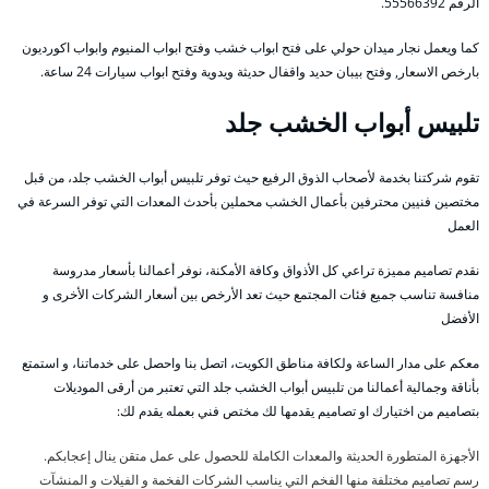
الرقم 55566392.
كما ويعمل نجار ميدان حولي على فتح ابواب خشب وفتح ابواب المنيوم وابواب اكورديون
بارخص الاسعار, وفتح بيبان حديد واقفال حديثة ويدوية وفتح ابواب سيارات 24 ساعة.
تلبيس أبواب الخشب جلد
تقوم شركتنا بخدمة لأصحاب الذوق الرفيع حيث توفر تلبيس أبواب الخشب جلد، من قبل
مختصين فنيين محترفين بأعمال الخشب محملين بأحدث المعدات التي توفر السرعة في
العمل
نقدم تصاميم مميزة تراعي كل الأذواق وكافة الأمكنة، نوفر أعمالنا بأسعار مدروسة
منافسة تناسب جميع فئات المجتمع حيث تعد الأرخص بين أسعار الشركات الأخرى و
الأفضل
معكم على مدار الساعة ولكافة مناطق الكويت، اتصل بنا واحصل على خدماتنا، و استمتع
بأناقة وجمالية أعمالنا من تلبيس أبواب الخشب جلد التي تعتبر من أرقى الموديلات
بتصاميم من اختيارك او تصاميم يقدمها لك مختص فني بعمله يقدم لك:
الأجهزة المتطورة الحديثة والمعدات الكاملة للحصول على عمل متقن ينال إعجابكم.
رسم تصاميم مختلفة منها الفخم التي يناسب الشركات الفخمة و الفيلات و المنشآت