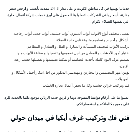
خدماتنا نؤمنها في كل مناطق الكويت و على مدار ال 24, مقدمة بأنسب و ارخص سعر
مقارنة بأسعار باقي الشركات، اتصلوا بنا للحصول على أبرز خدمات شركة أعمال نجارة
التي نقدمها للعملاء الكرام :
تفصيل مختلف أنواع الأبواب أبواب ألمنيوم، أبواب خشبية، أبواب حديد، أبواب زجاجية
بأشكال و أحجام و تصاميم متنوعة تلبي حاجة العملاء .
تركيب الأبواب لمختلف المنشآت و المنازل و الفلل و الفنادق و المطاعم.
اختيار أجود الأخشاب و المعادن من اجل تصميمها و تفصيلها و صناعة الأبواب منها.
تصميم غرف النوم كاملة بأحدث التصاميم أو يمكننا تصميمها و تفصيلها حسب رغبة
الزبون.
نؤمن امهر المصممين و النجارين و مهندسي الديكور من اجل ابتكار أجمل الأشكال و
الموديلات.
فك وتركيب خزائن خشبية وكل ما يخص أعمال نجارة الخشب
اتصلوا بنا على أرقام هواتفنا المفتوحة دوما و فريق خدمة الزبائن موجود دائما بالخدمة للرد
على جميع مكالماتكم و استفساراتكم.
فني فك وتركيب غرف أيكيا في ميدان حولي