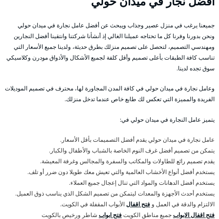
أفضل نجار في ميدان حولي
جميعنا يرغب في منزل عصير وجذاب ويبحث عن أفضل عامل نجارة في ميدان حولي
ونحن بدورنا وفرنا كل ما تحتاجه عميلنا الغالي إذ أنشأنا شركتنا وانتقينا أفضل النجارين
ومهندسي التصميم، لتحصل على تصميم منزلك بطرق حديثة، ولدينا جميع الأسعار التي
تناسب كافة الطبقات بأعلى تصميم وأقل كلفة لجميع الأشكال والأذواق مودرن وكلاسيكي
سوق تجده لدينا.
وعامل نجارة في ميدان حولي في كافة المدن المجاورة لها، محترف في تصميم الموديلات
الفريدة والمميزة التي تعكس لك طابع خاص عندما تدخل منزلك.
يتميز عامل النجارة في ميدان حولي في:
عامل نجارة في ميدان حولي يقدم أفضل التصميمات بأقل الأسعار.
يتمكن من تصميم أفضل غرف النوم الخاصة بالشباب والأطفال والكبار.
يقدم تصميم رائع للطاولات والمكاتب والسفرة والمجالس وغرفة المعيشة.
يستخدم أفضل أنواع الأخشاب العالمية والتي تعيش معك طويلا دون ضرر أو تلف.
يستخدم أفضل الدهانات والمواد التي تنال إعجال جميع العملاء.
يستخدم أحدث الأجهزة والمعدات ليتمكن من تصميم الشكل الذي يناسب ذوق العميل.
الالتزام والدقة في العمل و
فتح اقفال
الأبواب المقفلة في الكويت.
فتح اقفال الابواب
جميع مناطق الكويت
فتح ابواب
شاطر ورخيص بالكويت