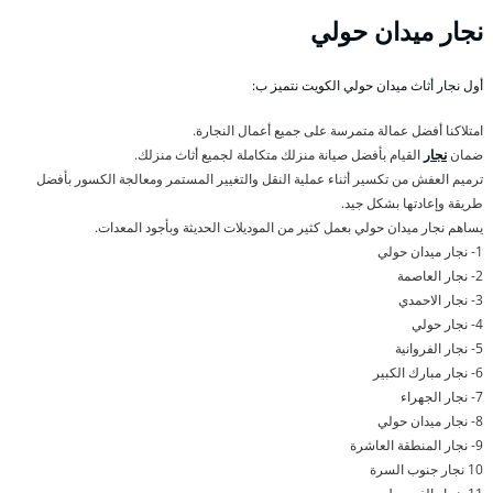
نجار ميدان حولي
أول نجار أثاث ميدان حولي الكويت نتميز ب:
امتلاكنا أفضل عمالة متمرسة على جميع أعمال النجارة.
ضمان
نجار
القيام بأفضل صيانة منزلك متكاملة لجميع أثاث منزلك.
ترميم العفش من تكسير أثناء عملية النقل والتغيير المستمر ومعالجة الكسور بأفضل
طريقة وإعادتها بشكل جيد.
يساهم نجار ميدان حولي بعمل كثير من الموديلات الحديثة وبأجود المعدات.
1- نجار ميدان حولي
2- نجار العاصمة
3- نجار الاحمدي
4- نجار حولي
5- نجار الفروانية
6- نجار مبارك الكبير
7- نجار الجهراء
8- نجار ميدان حولي
9- نجار المنطقة العاشرة
10 نجار جنوب السرة