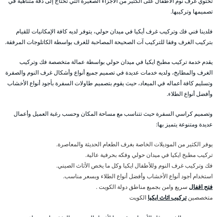
تحتوي غرف نوم الأطفال على الكثير من الأجزاء الصغيرة التي تحتاج إلى دقة متناهية في
تصميمها وتركيبها.
فلدينا فني فك وتركيب غرف أيكيا في ميدان حولي، يتوفر لديه كافة الإمكانيات للقيام
بتركيب الغرف وفقا للتركيب آت الصحيحة المصاحبة للغرف بواسطة الكاتلوجات المرفقة.
يقدم خدمة تركيب مطبخ ايكيا في ميدان حولي بواسطة عمالة متخصصة فك وتركيب
الغرف والمطابخ، ولديه خدمات عديدة في تصميم جميع أنواع وأشكال غرف النوم والصفرة
وتسليم كافة أعماله في الميعاد، حيث يقوم بتصميم طاولات السفرة بأجود أنواع الأخشاب
وأفضل أنواع الطلاء.
وتصميم كراسي السفرة حيث تتناسب مع مساحة المكان وحسب رغبة العميل وأعمال
عديدة ومتنوعة يتميز بها:
يوفر الكثير من الموديلات الخاصة بغرف الطعام الحديثة والمعاصرة.
تركيب مطبخ ايكيا في ميدان حولي وفكه بحرفية عالية.
فك وتركيب غرف النوم وللأطفال ايكيا وكل ما يخص الأثاث الصيني.
استخدام أجود أنواع الأخشاب وأفضل أنواع الطلاء وبسعر مناسب.
فتح اقفال
سريع وامن بجميع مناطق دولة الكويت .
متخصصين
تركيب اثاث ايكيا
الكويت