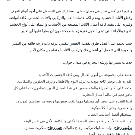
ونقدم لكم أفضل نجار في ميدان حولي ليساعدك في الحصول على أجود أنواع الغرف
وقطع الأثاث الخشبية ويقدم لكم خدمات الفك والتركيب بالأثاث الخشبي بكافة أنواعه،
وقدرته على تنفيذ كافة أعمال الأثاث المصنعة من الأخشاب واعتماد على أنواع الخشب
القوية والأمانة التي تبقى أطول فترة زمنية ممكنة دون أن يطرأ عليها أي تغيير.
حيث يعتمد على أفضل طرق تفصيل العفش لتقتني غرفة ذات درجة فائقة من التميز
والجودة التي تتحمل أي أعمال فك وتركيب الأثاث أو نقله من مكان لآخر.
خدمات تتميز بها ورشة النجارة في ميدان حولي:
نعتمد على مجموعة من أمهر العمال ومن كافة الجنسيات الأجنبية.
القدرة على توفير كافة موديلات غرف النوم والأطفال وغرف الجلوس والمكاتب.
نعتمد على أكبر الخبراء والمتخصصين في هذا المجال الذين يتطلعون دائما على كل
ماهو جديد في عالم أعمال النجارة.
لدينا القدرة على توفير أي موديلها مهما بلغت صعوبتها ودقته من تصاميم المودرن
والعنصرية وحتى الكلاسيكية.
استخدام أفضل أساليب العمل.
أما بالنسبة للأسعار فنحن نوفر الجودة الأعلى والتكلفة الأقل في نفس الوقت.
تركيب زجاج
أبواب شبابيك تركيب زجاج طاولات
فني زجاج
سكريت ممتاز .
سيارات
نقل عفش
ونوفر أيضا