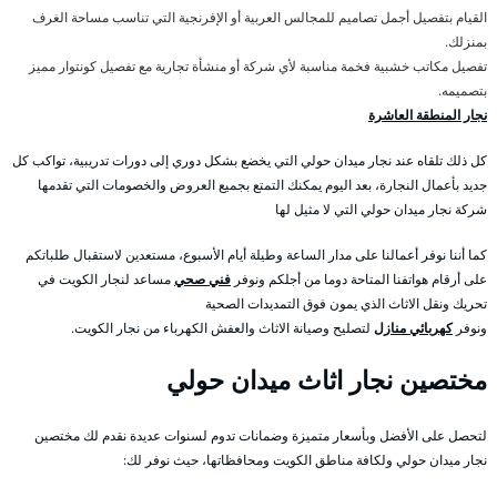
القيام بتفصيل أجمل تصاميم للمجالس العربية أو الإفرنجية التي تناسب مساحة الغرف
بمنزلك.
تفصيل مكاتب خشبية فخمة مناسبة لأي شركة أو منشأة تجارية مع تفصيل كونتوار مميز
بتصميمه.
نجار المنطقة العاشرة
كل ذلك تلقاه عند نجار ميدان حولي التي يخضع بشكل دوري إلى دورات تدريبية، تواكب كل
جديد بأعمال النجارة، بعد اليوم يمكنك التمتع بجميع العروض والخصومات التي تقدمها
شركة نجار ميدان حولي التي لا مثيل لها
كما أننا نوفر أعمالنا على مدار الساعة وطيلة أيام الأسبوع، مستعدين لاستقبال طلباتكم
على أرقام هواتفنا المتاحة دوما من أجلكم ونوفر
فني صحي
مساعد لنجار الكويت في
تحريك ونقل الاثاث الذي يمون فوق التمديدات الصحية
ونوفر
كهربائي منازل
لتصليح وصيانة الاثاث والعفش الكهرباء من نجار الكويت.
مختصين نجار اثاث ميدان حولي
لتحصل على الأفضل وبأسعار متميزة وضمانات تدوم لسنوات عديدة نقدم لك مختصين
نجار ميدان حولي ولكافة مناطق الكويت ومحافظاتها، حيث نوفر لك: