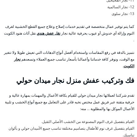
11- نجار الفحيحيل
12- نجار السالمية
13- نجار سلوى
كما يتم توفير عمال متخصصة في تقديم خدمات إصلاح وعلاج جميع القطع الخشبية لغرف
النوم وإزالة أي خدوش أو عيوب بحرفية عالية نجار
نقل عفش هندي
نقل أثاث هنود الكويت
.
نتميز بالدقة في رفع المقاسات واستخدام أفضل أنواع الدهانات التي تعيش طويلا ولا تتغير
مع الوقت، ونوفر كافة خدماتنا وأعمالنا بأسعار تناسب جميع العملاء وتسعدهم
نجار
الكويت
.
فك وتركيب عفش منزل نجار ميدان حولي
تقدم شركتنا لعملائها نجار ميدان حولي للقيام بكافة الأعمال والمهمات بمهارة عالية و
حرفية متقنة عبر فريق عمل مختص نخبه قادر على التعامل مع جميع أنواع الخشب و تلبية
الأعمال الموكل بها والمطلوبة … منه:
القيام بتفصيل غرف النوم المصنوعة من الخشب الأصلي الثقيل.
القيام بتفصيل غرف نوم للأطفال بتصاميم مختلفة تناسب جميع الأميدان حولي و بألوان
تناسبك.