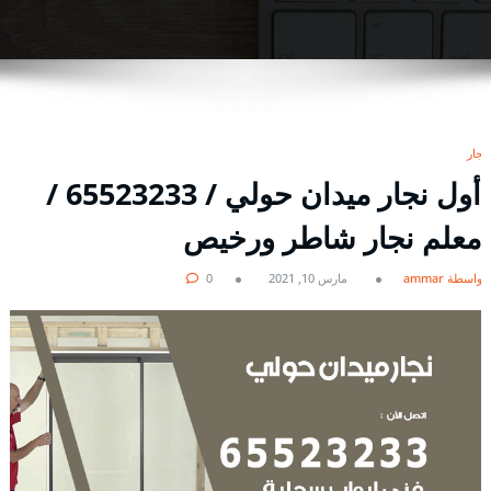
نجار
أول نجار ميدان حولي / 65523233 /
معلم نجار شاطر ورخيص
بواسطة ammar
مارس 10, 2021
0