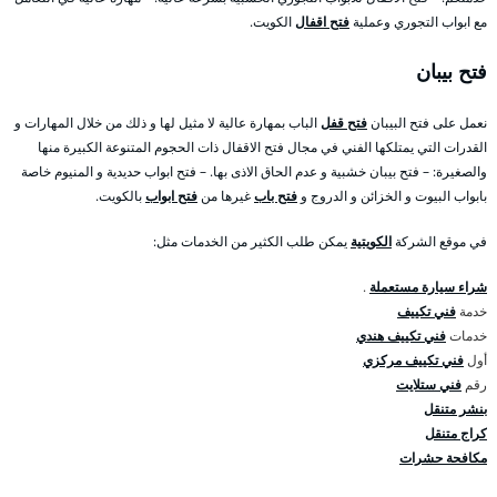
مع ابواب التجوري وعملية
فتح اقفال
الكويت.
فتح بيبان
نعمل على فتح البيبان
فتح قفل
الباب بمهارة عالية لا مثيل لها و ذلك من خلال المهارات و
القدرات التي يمتلكها الفني في مجال فتح الاقفال ذات الحجوم المتنوعة الكبيرة منها
والصغيرة: – فتح بيبان خشبية و عدم الحاق الاذى بها. – فتح ابواب حديدية و المنيوم خاصة
بابواب البيوت و الخزائن و الدروج و
فتح باب
غيرها من
فتح ابواب
بالكويت.
في موقع الشركة
الكويتية
يمكن طلب الكثير من الخدمات مثل:
شراء سيارة مستعملة
.
خدمة
فني تكييف
خدمات
فني تكييف هندي
أول
فني تكييف مركزي
رقم
فني ستلايت
بنشر متنقل
كراج متنقل
مكافحة حشرات