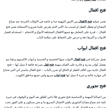
فتح اقفال
تعتبر عملية
فتح الاقفال
من الامور المهمة جدا و خاصة في الاوقات الحرجة عند ضياع
المفتاح او تعطل القفل او لسبب ما، الامر الذي يفرض علينا ضرورة الاستعانة بفني فتح
اقفال: – قدرة على التعامل مع جميع الاقفال المختلفة الانواع و الاحجام. – استخدام افضل
الادوات و اكثرها دقة و حرص على الحفاظ على سلامة الباب.
فتح اقفال ابواب
تعمل شركتنا في
فتح اقفال
الابواب منها الخشبية و الحديدية و ابواب الالمنيوم و هذا يتم
بفضل كوادر مدربة و قادرة على القيام بمهمة
فتح قفل
بسرعة فائقة لا مثيل لها: – فتح
اقفال عادية دون اتلاف القفل او الحاق اي ضرر بالباب. – فتح اقفال ماستر كي التي تحتاج
الى مهارة عالية و خبرة لا مثيل لها
فتح ابواب
سريع وامن جميع مناطق الكويت .
فتح تجوري
من اعمالنا المهمة و الاساسية فتح تجوري فلا داعي للقلق بعد اليوم و الوقوف في حيرة
تامة عند ضياع مفتاح التجوري يكفي الاتصال السريع بنا و نحن سنكون و على الفور تحت
خدمتكم: – فتح الاقفال للابواب التجوري الخشبية بسرعة عالية. – مهارة عالية في التعامل