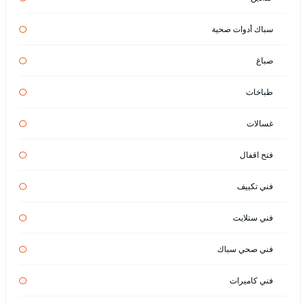
سباك أدوات صحية
صباغ
طباخات
غسالات
فتح اقفال
فني تكييف
فني ستلايت
فني صحي سباك
فني كاميرات