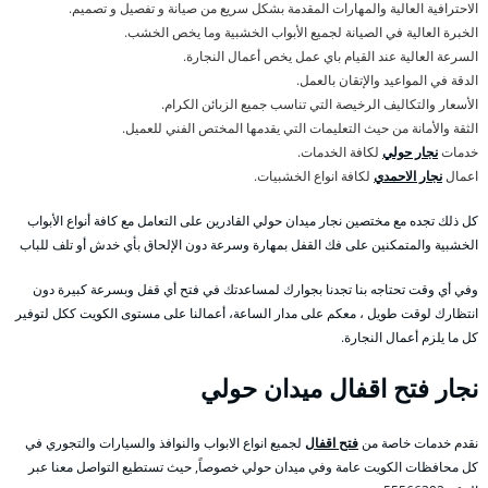
الاحترافية العالية والمهارات المقدمة بشكل سريع من صيانة و تفصيل و تصميم.
الخبرة العالية في الصيانة لجميع الأبواب الخشبية وما يخص الخشب.
السرعة العالية عند القيام باي عمل يخص أعمال النجارة.
الدقة في المواعيد والإتقان بالعمل.
الأسعار والتكاليف الرخيصة التي تناسب جميع الزبائن الكرام.
الثقة والأمانة من حيث التعليمات التي يقدمها المختص الفني للعميل.
خدمات
نجار حولي
لكافة الخدمات.
اعمال
نجار الاحمدي
لكافة انواع الخشبيات.
كل ذلك تجده مع مختصين نجار ميدان حولي القادرين على التعامل مع كافة أنواع الأبواب
الخشبية والمتمكنين على فك القفل بمهارة وسرعة دون الإلحاق بأي خدش أو تلف للباب
وفي أي وقت تحتاجه بنا تجدنا بجوارك لمساعدتك في فتح أي قفل وبسرعة كبيرة دون
انتظارك لوقت طويل ، معكم على مدار الساعة، أعمالنا على مستوى الكويت ككل لتوفير
كل ما يلزم أعمال النجارة.
نجار فتح اقفال ميدان حولي
نقدم خدمات خاصة من
فتح اقفال
لجميع انواع الابواب والنوافذ والسيارات والتجوري في
كل محافظات الكويت عامة وفي ميدان حولي خصوصاً, حيث تستطيع التواصل معنا عبر