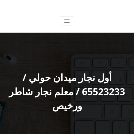
لتجاوز
الكويتية
خدمات وظائف بالكويت
لى
لمحتوى
أول نجار ميدان حولي /
65523233 / معلم نجار شاطر
ورخيص