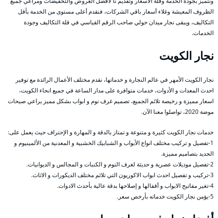
ونتميز بجودة الخدمة وقلة الأسعار وتقديم نا لأفضل العروض والتخفيضات ومراعي جميع
الظروف المعيشة وغلاء أسعار باقي الشركات، فنقدم أعلى مستوى من الخدمة بأقل
التكاليف، ويبقى نجار ميدان حولي صاحب الرقم القياسي في قلة التكاليف وجودة
الخدمات.
نجار الكويت
نجار الكويت الأمهر في عالم النجارة و خدماتها، نقدم مختلف الأعمال الرائدة مع توفير
احدث المعدات و الأدوات، خدمات متوافرة على مدار الساعة في جميع انحاء الكويت،
اسعار مميزة و رخيصة تلائم الجميع، تصميم غرف نوم و ابواب بشكل مميز يراعي صيحات
موضة 2020، تواصلوا معنا الآن.
خدمات نجار الكويت كثيرة و متنوعة و تمتاز بالدقة و المهارة و الإحتراف حيث يعمل على:
1-تفصيل و تركيب مختلف انواع الأبواب و الشبابيك الخشبية و المعدنية من الألمينيوم و
الحديد بتصاميم مميزة.
2-تفصيل موديلات عصرية و حديثة لغرف النوم و الكنبات و المجالس و الديوانيات.
3-تركيب و تفصيل احدث ابواب الاكوريون التي تلائم مختلف الديكورات و الاثاث.
4-تغير مفاتيح الابواب و أقفالها و إصلاحها بدقة عالية بأحدث الادوات.
5-يؤمن نجار الكويت خدماته بأرخص سعر.