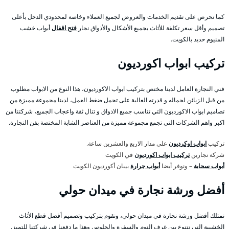
كما نحرص على تقديم الخدمات والعروض لجميع العملاء وخاصة لمحدودي الدخل بأعلى
تصميم وأقل سعر تكلفة للأثاث بجميع الأشكال والأذواق نجار
فتح اقفال
أبواب خشب
المنيوم حديد بالكويت.
تركيب ابواب اكورديون
فني النجارة العامل لدينا مختص بتركيب ابواب الاكورديون، هذا النوع من الابواب مطلوب
من قبل الزبائن لجماله و قدرته العالية على تحمل ضغط العمل، لدينا مجموعة مميزة من
تصاميم ابواب الاكورديون التي تناسب جميع الاذواق و تنال ثقة واعجاب الجميع، شركتنا من
اكبر واهم الشركات التي تجمع مجموعة مميزة من العناصر الشابة المختصة بفن النجارة.
تركيب
ابواب اوكرديون
على مدار الاربع والعشرين ساعة.
شركة نجارين
تركيب ابواب اكورديون
في الكويت
أبواب سحابة
– ونوفر أيضا
أبواب جرارة
بيبان أكورديون الكويت
أفضل ورشة نجارة في ميدان حولي
نمتلك أفضل ورشة نجارة في ميدان حولي، ونقوم بتركيب وتصميم أفضل قطع الأثاث
الخشبية التي تتنوع بين غرف النوم والسفرة والجلوس وهذا ما دفعنا في شركتنا للتميز.