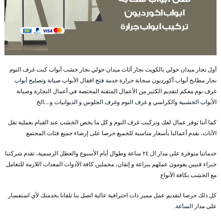
أول نجار ميدان حولي بالكويت نجار أثاث ميدان حولي نجار خشب أبواب كبت غرف النوم
نجار مطابخ أبواب أكورديون سحابة جرارة خدمة فتح اقفال الأبواب صيانة وتصليح أبواب
غرف نوم معكم لتقديم الكثير من الأعمال المتقنة المختصة في أعمال النجارة وصيانة
الأبواب الخشبية والكراسي و غرف النوم وغرف الجلوس و الديوانيات و….الخ
كما أننا نوفر عمال لفك وتركيب غرف النوم و كل ما يخص الخشب عند القيام بعملية نقل
الأثاث، نقدم أعمالنا بأسعار مناسبة للجميع حرصا على إرضاء جميع فئات المجتمع
خدماتنا متوفرة على مدار ال ٢٤ ساعة وطوال أيام الأسبوع والعطل الرسمية، تقدم شركتنا
خبراء فنيين يقومون عملهم ببراعة و إتقان، محملين كافة الأدوات المعدات اللازمة للتعامل
مع الخشب بكافة الأنواع
كل ذلك حرصا لتقديم عمل مميز ذات احترافية عالية اتصل بنا تلقانا بخدمتك لأي استفسار
على مدار الساعة.