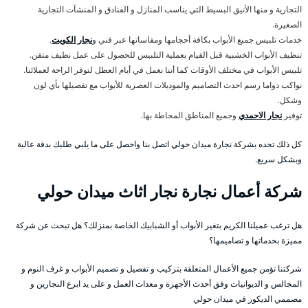
التجارية و منها الأنيق البسيط التي يناسب المنازل و الفنادق و المنشآت التجارية
الصغيرة.
خدمات تلبيس جميع الأبواب بكافة أحجامها ومقاساتها عبر فني و
نجار الكويت
.
تنظيف الأبواب الخشبية قبل القيام بعملية التلبيس للحصول على عمل نظيف متقن.
تلبيس الأبواب في مختلف الأوقات كما أننا نعمل في أيام العطل لتوفر الراحة لعملائنا.
نواكب دواما رسم احدث التصاميم والموديلات العصرية للأبواب مع تفصيلها بأي لون
وشكل.
توفير
نجار الاحمدي
وجميع المناطق المحاطة بها.
كل ذلك تجده بشركة نجارة ميدان حولي اتصل بنا واحصل على ما يلبي طلبك بدقة عالية
وبشكل سريع.
شركة أعمال نجارة نجار اثاث ميدان حولي
هل ترغب عميلنا الكريم بتغير الأبواب أو الشبابيك الخاصة بمنزلك؟ هل تبحث عن شركة
مميزة بخدماتها و تصاميمها؟
شركتنا تؤمن جميع الأعمال المتعلقة بتركيب و تفصيل و تصميم الأبواب و غرف النوم و
المجالس و الديوانيات وفق أحدث الأجهزة و معدات العمل و على يد ابرع النجارين و
مصممي الديكور في ميدان حولي