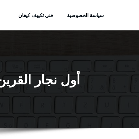
الكويتية
لتجاوز
خدمات وظائف بالكويت
لى
سياسة الخصوصية
فني تكييف كيفان
لمحتوى
أول نجار القرين / 65523233 / معلم نجار شا