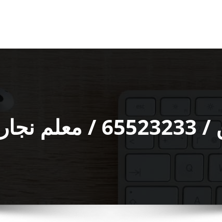
طر ورخيص