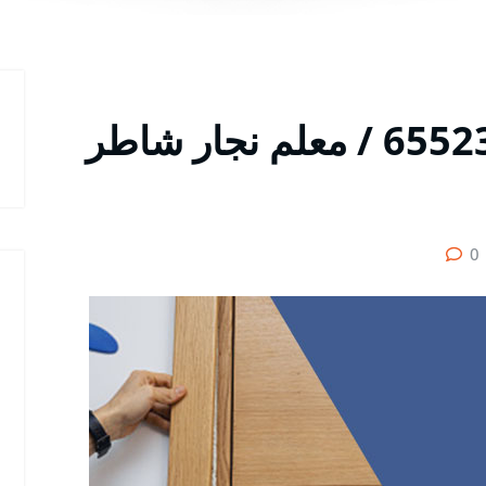
أول نجار القرين / 65523233 / معلم نجار شاطر
0