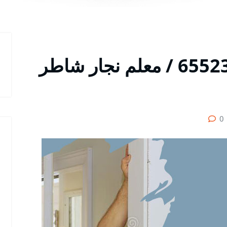
أول نجار الدوحة / 65523233 / معلم نجار شاطر
0