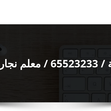
طر ورخيص