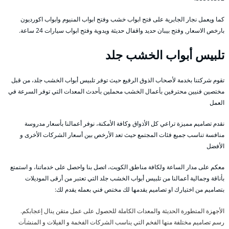
كما ويعمل نجار الجابرية على فتح ابواب خشب وفتح ابواب المنيوم وابواب اكورديون
بارخص الاسعار, وفتح بيبان حديد واقفال حديثة ويدوية وفتح ابواب سيارات 24 ساعة.
تلبيس أبواب الخشب جلد
تقوم شركتنا بخدمة لأصحاب الذوق الرفيع حيث توفر تلبيس أبواب الخشب جلد، من قبل
مختصين فنيين محترفين بأعمال الخشب محملين بأحدث المعدات التي توفر السرعة في
العمل
نقدم تصاميم مميزة تراعي كل الأذواق وكافة الأمكنة، نوفر أعمالنا بأسعار مدروسة
منافسة تناسب جميع فئات المجتمع حيث تعد الأرخص بين أسعار الشركات الأخرى و
الأفضل
معكم على مدار الساعة ولكافة مناطق الكويت، اتصل بنا واحصل على خدماتنا، و استمتع
بأناقة وجمالية أعمالنا من تلبيس أبواب الخشب جلد التي تعتبر من أرقى الموديلات
بتصاميم من اختيارك او تصاميم يقدمها لك مختص فني بعمله يقدم لك:
الأجهزة المتطورة الحديثة والمعدات الكاملة للحصول على عمل متقن ينال إعجابكم.
رسم تصاميم مختلفة منها الفخم التي يناسب الشركات الفخمة و الفيلات و المنشآت