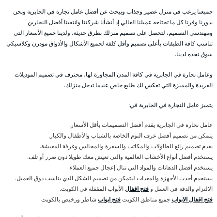
جميعنا يرغب في منزل عصير وجذاب ويبحث عن أفضل عامل نجارة في الجابرية ونحن
بدورنا وفرنا كل ما تحتاجه عميلنا الغالي إذ أنشأنا شركتنا وانتقينا أفضل النجارين
ومهندسي التصميم، لتحصل على تصميم منزلك بطرق حديثة، ولدينا جميع الأسعار التي
تناسب كافة الطبقات بأعلى تصميم وأقل كلفة لجميع الأشكال والأذواق مودرن وكلاسيكي
سوق تجده لدينا.
وعامل نجارة في الجابرية في كافة المدن المجاورة لها، محترف في تصميم الموديلات
الفريدة والمميزة التي تعكس لك طابع خاص عندما تدخل منزلك.
يتميز عامل النجارة في الجابرية في:
عامل نجارة في الجابرية يقدم أفضل التصميمات بأقل الأسعار.
يتمكن من تصميم أفضل غرف النوم الخاصة بالشباب والأطفال والكبار.
يقدم تصميم رائع للطاولات والمكاتب والسفرة والمجالس وغرفة المعيشة.
يستخدم أفضل أنواع الأخشاب العالمية والتي تعيش معك طويلا دون ضرر أو تلف.
يستخدم أفضل الدهانات والمواد التي تنال إعجال جميع العملاء.
يستخدم أحدث الأجهزة والمعدات ليتمكن من تصميم الشكل الذي يناسب ذوق العميل.
الالتزام والدقة في العمل و
فتح اقفال
الأبواب المقفلة في الكويت.
فتح اقفال الابواب
جميع مناطق الكويت
فتح ابواب
شاطر ورخيص بالكويت