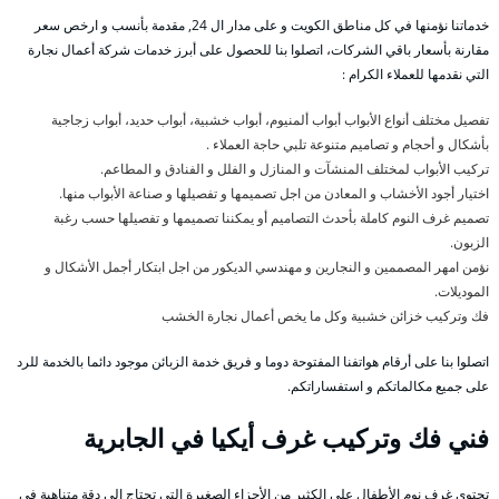
خدماتنا نؤمنها في كل مناطق الكويت و على مدار ال 24, مقدمة بأنسب و ارخص سعر
مقارنة بأسعار باقي الشركات، اتصلوا بنا للحصول على أبرز خدمات شركة أعمال نجارة
التي نقدمها للعملاء الكرام :
تفصيل مختلف أنواع الأبواب أبواب ألمنيوم، أبواب خشبية، أبواب حديد، أبواب زجاجية
بأشكال و أحجام و تصاميم متنوعة تلبي حاجة العملاء .
تركيب الأبواب لمختلف المنشآت و المنازل و الفلل و الفنادق و المطاعم.
اختيار أجود الأخشاب و المعادن من اجل تصميمها و تفصيلها و صناعة الأبواب منها.
تصميم غرف النوم كاملة بأحدث التصاميم أو يمكننا تصميمها و تفصيلها حسب رغبة
الزبون.
نؤمن امهر المصممين و النجارين و مهندسي الديكور من اجل ابتكار أجمل الأشكال و
الموديلات.
فك وتركيب خزائن خشبية وكل ما يخص أعمال نجارة الخشب
اتصلوا بنا على أرقام هواتفنا المفتوحة دوما و فريق خدمة الزبائن موجود دائما بالخدمة للرد
على جميع مكالماتكم و استفساراتكم.
فني فك وتركيب غرف أيكيا في الجابرية
تحتوي غرف نوم الأطفال على الكثير من الأجزاء الصغيرة التي تحتاج إلى دقة متناهية في