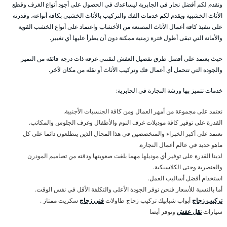
ونقدم لكم أفضل نجار في الجابرية ليساعدك في الحصول على أجود أنواع الغرف وقطع
الأثاث الخشبية ويقدم لكم خدمات الفك والتركيب بالأثاث الخشبي بكافة أنواعه، وقدرته
على تنفيذ كافة أعمال الأثاث المصنعة من الأخشاب واعتماد على أنواع الخشب القوية
والأمانة التي تبقى أطول فترة زمنية ممكنة دون أن يطرأ عليها أي تغيير.
حيث يعتمد على أفضل طرق تفصيل العفش لتقتني غرفة ذات درجة فائقة من التميز
والجودة التي تتحمل أي أعمال فك وتركيب الأثاث أو نقله من مكان لآخر.
خدمات تتميز بها ورشة النجارة في الجابرية:
نعتمد على مجموعة من أمهر العمال ومن كافة الجنسيات الأجنبية.
القدرة على توفير كافة موديلات غرف النوم والأطفال وغرف الجلوس والمكاتب.
نعتمد على أكبر الخبراء والمتخصصين في هذا المجال الذين يتطلعون دائما على كل
ماهو جديد في عالم أعمال النجارة.
لدينا القدرة على توفير أي موديلها مهما بلغت صعوبتها ودقته من تصاميم المودرن
والعنصرية وحتى الكلاسيكية.
استخدام أفضل أساليب العمل.
أما بالنسبة للأسعار فنحن نوفر الجودة الأعلى والتكلفة الأقل في نفس الوقت.
تركيب زجاج
أبواب شبابيك تركيب زجاج طاولات
فني زجاج
سكريت ممتاز .
سيارات
نقل عفش
ونوفر أيضا