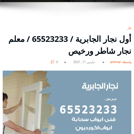
نجار
أول نجار الجابرية / 65523233 / معلم
نجار شاطر ورخيص
بواسطة ammar
مارس 11, 2021
0