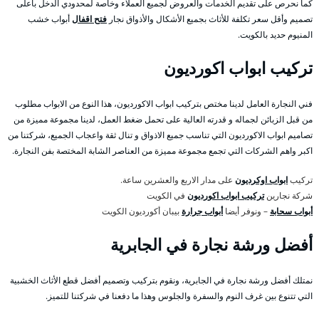
كما نحرص على تقديم الخدمات والعروض لجميع العملاء وخاصة لمحدودي الدخل بأعلى
تصميم وأقل سعر تكلفة للأثاث بجميع الأشكال والأذواق نجار
فتح اقفال
أبواب خشب
المنيوم حديد بالكويت.
تركيب ابواب اكورديون
فني النجارة العامل لدينا مختص بتركيب ابواب الاكورديون، هذا النوع من الابواب مطلوب
من قبل الزبائن لجماله و قدرته العالية على تحمل ضغط العمل، لدينا مجموعة مميزة من
تصاميم ابواب الاكورديون التي تناسب جميع الاذواق و تنال ثقة واعجاب الجميع، شركتنا من
اكبر واهم الشركات التي تجمع مجموعة مميزة من العناصر الشابة المختصة بفن النجارة.
تركيب
ابواب اوكرديون
على مدار الاربع والعشرين ساعة.
شركة نجارين
تركيب ابواب اكورديون
في الكويت
أبواب سحابة
– ونوفر أيضا
أبواب جرارة
بيبان أكورديون الكويت
أفضل ورشة نجارة في الجابرية
نمتلك أفضل ورشة نجارة في الجابرية، ونقوم بتركيب وتصميم أفضل قطع الأثاث الخشبية
التي تتنوع بين غرف النوم والسفرة والجلوس وهذا ما دفعنا في شركتنا للتميز.