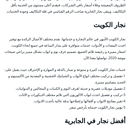
الظروف المعيشة وغلاء أسعار باقي الشركات، فنقدم أعلى مستوى من الخدمة بأقل
التكاليف، ويبقى نجار الجابرية صاحب الرقم القياسي في قلة التكاليف وجودة الخدمات.
نجار الكويت
نجار الكويت الأمهر في عالم النجارة و خدماتها، نقدم مختلف الأعمال الرائدة مع توفير
احدث المعدات و الأدوات، خدمات متوافرة على مدار الساعة في جميع انحاء الكويت،
اسعار مميزة و رخيصة تلائم الجميع، تصميم غرف نوم و ابواب بشكل مميز يراعي صيحات
موضة 2020، تواصلوا معنا الآن.
خدمات نجار الكويت كثيرة و متنوعة و تمتاز بالدقة و المهارة و الإحتراف حيث يعمل على:
1-تفصيل و تركيب مختلف انواع الأبواب و الشبابيك الخشبية و المعدنية من الألمينيوم و
الحديد بتصاميم مميزة.
2-تفصيل موديلات عصرية و حديثة لغرف النوم و الكنبات و المجالس و الديوانيات.
3-تركيب و تفصيل احدث ابواب الاكوريون التي تلائم مختلف الديكورات و الاثاث.
4-تغير مفاتيح الابواب و أقفالها و إصلاحها بدقة عالية بأحدث الادوات.
5-يؤمن نجار الكويت خدماته بأرخص سعر.
أفضل نجار في الجابرية