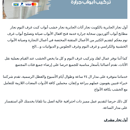
أول نجار الجابرية بالكويت نجار أثاث الجابرية نجار خشب أبواب كبت غرف النوم نجار
مطابخ أبواب أكورديون سحابة جرارة خدمة فتح اقفال الأبواب صيانة وتصليح أبواب غرف
نوم معكم لتقديم الكثير من الأعمال المتقنة المختصة في أعمال النجارة وصيانة الأبواب
الخشبية والكراسي و غرف النوم وغرف الجلوس و الديوانيات و….الخ
كما أننا نوفر عمال لفك وتركيب غرف النوم و كل ما يخص الخشب عند القيام بعملية نقل
الأثاث، نقدم أعمالنا بأسعار مناسبة للجميع حرصا على إرضاء جميع فئات المجتمع
خدماتنا متوفرة على مدار ال ٢٤ ساعة وطوال أيام الأسبوع والعطل الرسمية، تقدم شركتنا
خبراء فنيين يقومون عملهم ببراعة و إتقان، محملين كافة الأدوات المعدات اللازمة للتعامل
مع الخشب بكافة الأنواع
كل ذلك حرصا لتقديم عمل مميز ذات احترافية عالية اتصل بنا تلقانا بخدمتك لأي استفسار
على مدار الساعة.
أول نجار مشرف