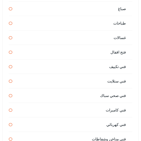
صباغ
طباخات
غسالات
فتح اقفال
فني تكييف
فني ستلايت
فني صحي سباك
فني كاميرات
فني كهربائي
فني مداخن وشفاطات