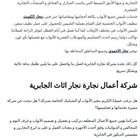
التجارية و منها الأنيق البسيط التي يناسب المنازل و الفنادق و المنشآت التجارية
الصغيرة.
خدمات تلبيس جميع الأبواب بكافة أحجامها ومقاساتها عبر فني و
نجار الكويت
.
تنظيف الأبواب الخشبية قبل القيام بعملية التلبيس للحصول على عمل نظيف متقن.
تلبيس الأبواب في مختلف الأوقات كما أننا نعمل في أيام العطل لتوفر الراحة لعملائنا.
نواكب دواما رسم احدث التصاميم والموديلات العصرية للأبواب مع تفصيلها بأي لون
وشكل.
توفير
نجار الاحمدي
وجميع المناطق المحاطة بها.
كل ذلك تجده بشركة نجارة الجابرية اتصل بنا واحصل على ما يلبي طلبك بدقة عالية
وبشكل سريع.
شركة أعمال نجارة نجار اثاث الجابرية
هل ترغب عميلنا الكريم بتغير الأبواب أو الشبابيك الخاصة بمنزلك؟ هل تبحث عن شركة
مميزة بخدماتها و تصاميمها؟
شركتنا تؤمن جميع الأعمال المتعلقة بتركيب و تفصيل و تصميم الأبواب و غرف النوم و
المجالس و الديوانيات وفق أحدث الأجهزة و معدات العمل و على يد ابرع النجارين و
مصممي الديكور في الجابرية