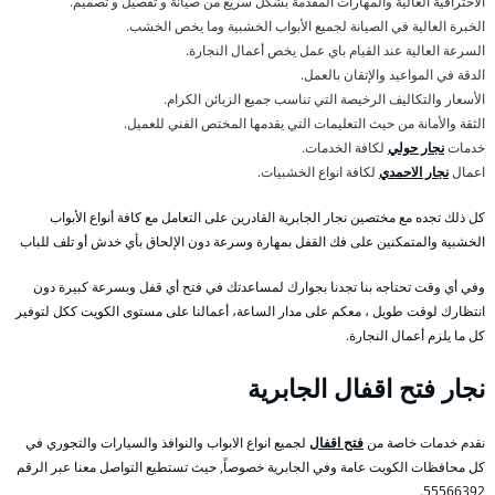
الاحترافية العالية والمهارات المقدمة بشكل سريع من صيانة و تفصيل و تصميم.
الخبرة العالية في الصيانة لجميع الأبواب الخشبية وما يخص الخشب.
السرعة العالية عند القيام باي عمل يخص أعمال النجارة.
الدقة في المواعيد والإتقان بالعمل.
الأسعار والتكاليف الرخيصة التي تناسب جميع الزبائن الكرام.
الثقة والأمانة من حيث التعليمات التي يقدمها المختص الفني للعميل.
خدمات
نجار حولي
لكافة الخدمات.
اعمال
نجار الاحمدي
لكافة انواع الخشبيات.
كل ذلك تجده مع مختصين نجار الجابرية القادرين على التعامل مع كافة أنواع الأبواب
الخشبية والمتمكنين على فك القفل بمهارة وسرعة دون الإلحاق بأي خدش أو تلف للباب
وفي أي وقت تحتاجه بنا تجدنا بجوارك لمساعدتك في فتح أي قفل وبسرعة كبيرة دون
انتظارك لوقت طويل ، معكم على مدار الساعة، أعمالنا على مستوى الكويت ككل لتوفير
كل ما يلزم أعمال النجارة.
نجار فتح اقفال الجابرية
نقدم خدمات خاصة من
فتح اقفال
لجميع انواع الابواب والنوافذ والسيارات والتجوري في
كل محافظات الكويت عامة وفي الجابرية خصوصاً, حيث تستطيع التواصل معنا عبر الرقم
55566392.