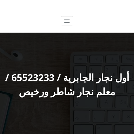
لتجاوز
الكويتية
خدمات وظائف بالكويت
لى
لمحتوى
أول نجار الجابرية / 65523233 /
معلم نجار شاطر ورخيص