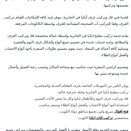
تصميمها وتركيبها.
فلدينا فني فك وتركيب غرف أيكيا في الجابرية، يتوفر لديه كافة الإمكانيات للقيام بتركيب
الغرف وفقا للتركيب آت الصحيحة المصاحبة للغرف بواسطة الكاتلوجات المرفقة.
يقدم خدمة تركيب مطبخ ايكيا في الجابرية بواسطة عمالة متخصصة فك وتركيب الغرف
والمطابخ، ولديه خدمات عديدة في تصميم جميع أنواع وأشكال غرف النوم والصفرة
وتسليم كافة أعماله في الميعاد، حيث يقوم بتصميم طاولات السفرة بأجود أنواع الأخشاب
وأفضل أنواع الطلاء.
وتصميم كراسي السفرة حيث تتناسب مع مساحة المكان وحسب رغبة العميل وأعمال
عديدة ومتنوعة يتميز بها:
يوفر الكثير من الموديلات الخاصة بغرف الطعام الحديثة والمعاصرة.
تركيب مطبخ ايكيا في الجابرية وفكه بحرفية عالية.
فك وتركيب غرف النوم وللأطفال ايكيا وكل ما يخص الأثاث الصيني.
استخدام أجود أنواع الأخشاب وأفضل أنواع الطلاء وبسعر مناسب.
فتح اقفال
سريع وامن بجميع مناطق دولة الكويت .
متخصصين
تركيب اثاث ايكيا
الكويت
ونتميز بجودة الخدمة وقلة الأسعار وتقديم نا لأفضل العروض والتخفيضات ومراعي جميع