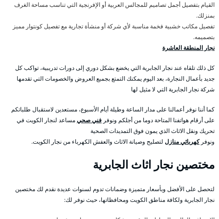
القيام بتفصيل أجمل تصاميم للمجالس العربية أو الإفرنجية التي تناسب مساحة الغرف
بمنزلك.
تفصيل مكاتب خشبية فخمة مناسبة لأي شركة أو منشأة تجارية مع تفصيل كونتوار مميز
بتصميمه.
نجار المنطقة العاشرة
كل ذلك تلقاه عند نجار الجابرية التي يخضع بشكل دوري إلى دورات تدريبية، تواكب كل
جديد بأعمال النجارة، بعد اليوم يمكنك التمتع بجميع العروض والخصومات التي تقدمها
شركة نجار الجابرية التي لا مثيل لها
كما أننا نوفر أعمالنا على مدار الساعة وطيلة أيام الأسبوع، مستعدين لاستقبال طلباتكم
على أرقام هواتفنا المتاحة دوما من أجلكم ونوفر
فني صحي
مساعد لنجار الكويت في
تحريك ونقل الاثاث الذي يمون فوق التمديدات الصحية
ونوفر
كهربائي منازل
لتصليح وصيانة الاثاث والعفش الكهرباء من نجار الكويت.
مختصين نجار اثاث الجابرية
لتحصل على الأفضل وبأسعار متميزة وضمانات تدوم لسنوات عديدة نقدم لك مختصين
نجار الجابرية ولكافة مناطق الكويت ومحافظاتها، حيث نوفر لك: