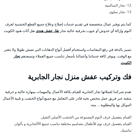
12- نجار السالمية
13- نجار سلوى
كما يتم توفير عمال متخصصة في تقديم خدمات إصلاح وعلاج جميع القطع الخشبية لغرف
النوم وإزالة أي خدوش أو عيوب بحرفية عالية نجار
نقل عفش هندي
نقل أثاث هنود الكويت
.
نتميز بالدقة في رفع المقاسات واستخدام أفضل أنواع الدهانات التي تعيش طويلا ولا تتغير
مع الوقت، ونوفر كافة خدماتنا وأعمالنا بأسعار تناسب جميع العملاء وتسعدهم
نجار
الكويت
.
فك وتركيب عفش منزل نجار الجابرية
تقدم شركتنا لعملائها نجار الجابرية للقيام بكافة الأعمال والمهمات بمهارة عالية و حرفية
متقنة عبر فريق عمل مختص نخبه قادر على التعامل مع جميع أنواع الخشب و تلبية الأعمال
الموكل بها والمطلوبة … منه:
القيام بتفصيل غرف النوم المصنوعة من الخشب الأصلي الثقيل.
القيام بتفصيل غرف نوم للأطفال بتصاميم مختلفة تناسب جميع الأالجابرية و بألوان
تناسبك.