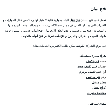
فتح بيبان
نعمل على فتح البيبان
فتح قفل
الباب بمهارة عالية لا مثيل لها و ذلك من خلال المهارات و
القدرات التي يمتلكها الفني في مجال فتح الاقفال ذات الحجوم المتنوعة الكبيرة منها
والصغيرة: – فتح بيبان خشبية و عدم الحاق الاذى بها. – فتح ابواب حديدية و المنيوم خاصة
بابواب البيوت و الخزائن و الدروج و
فتح باب
غيرها من
فتح ابواب
بالكويت.
في موقع الشركة
الكويتية
يمكن طلب الكثير من الخدمات مثل:
شراء سيارة مستعملة
.
خدمة
فني تكييف
خدمات
فني تكييف هندي
أول
فني تكييف مركزي
رقم
فني ستلايت
بنشر متنقل
كراج متنقل
مكافحة حشرات
مقوي سيرفس