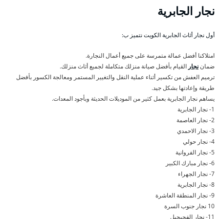
نجار الجابرية
أول نجار أثاث الجابرية الكويت نتميز ب:
امتلاكنا أفضل عمالة متمرسة على جميع أعمال النجارة.
ضمان
نجار
القيام بأفضل صيانة منزلك متكاملة لجميع أثاث منزلك.
ترميم العفش من تكسير أثناء عملية النقل والتغيير المستمر ومعالجة الكسور بأفضل
طريقة وإعادتها بشكل جيد.
يساهم نجار الجابرية بعمل كثير من الموديلات الحديثة وبأجود المعدات.
1- نجار الجابرية
2- نجار العاصمة
3- نجار الاحمدي
4- نجار حولي
5- نجار الفروانية
6- نجار مبارك الكبير
7- نجار الجهراء
8- نجار الجابرية
9- نجار المنطقة العاشرة
10 نجار جنوب السرة
11- نجار الفحيحيل