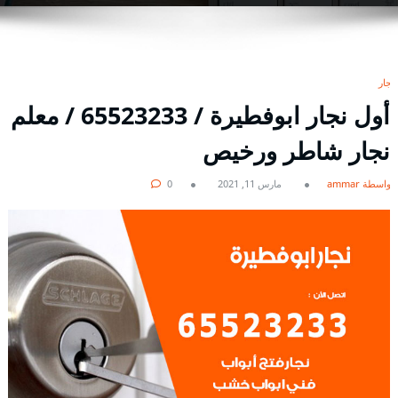
نجار
أول نجار ابوفطيرة / 65523233 / معلم
نجار شاطر ورخيص
بواسطة ammar
مارس 11, 2021
0