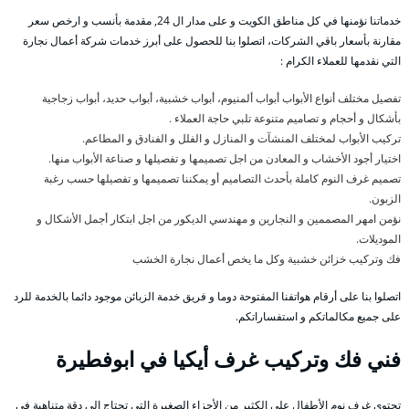
خدماتنا نؤمنها في كل مناطق الكويت و على مدار ال 24, مقدمة بأنسب و ارخص سعر
مقارنة بأسعار باقي الشركات، اتصلوا بنا للحصول على أبرز خدمات شركة أعمال نجارة
التي نقدمها للعملاء الكرام :
تفصيل مختلف أنواع الأبواب أبواب ألمنيوم، أبواب خشبية، أبواب حديد، أبواب زجاجية
بأشكال و أحجام و تصاميم متنوعة تلبي حاجة العملاء .
تركيب الأبواب لمختلف المنشآت و المنازل و الفلل و الفنادق و المطاعم.
اختيار أجود الأخشاب و المعادن من اجل تصميمها و تفصيلها و صناعة الأبواب منها.
تصميم غرف النوم كاملة بأحدث التصاميم أو يمكننا تصميمها و تفصيلها حسب رغبة
الزبون.
نؤمن امهر المصممين و النجارين و مهندسي الديكور من اجل ابتكار أجمل الأشكال و
الموديلات.
فك وتركيب خزائن خشبية وكل ما يخص أعمال نجارة الخشب
اتصلوا بنا على أرقام هواتفنا المفتوحة دوما و فريق خدمة الزبائن موجود دائما بالخدمة للرد
على جميع مكالماتكم و استفساراتكم.
فني فك وتركيب غرف أيكيا في ابوفطيرة
تحتوي غرف نوم الأطفال على الكثير من الأجزاء الصغيرة التي تحتاج إلى دقة متناهية في