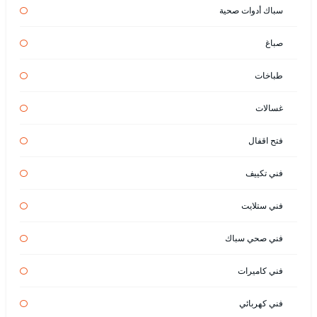
سباك أدوات صحية
صباغ
طباخات
غسالات
فتح اقفال
فني تكييف
فني ستلايت
فني صحي سباك
فني كاميرات
فني كهربائي