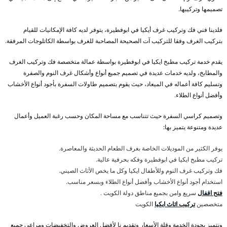
تصميمها وتركيبها.
فلدينا فني فك وتركيب غرف أيكيا في ابوفطيرة، يتوفر لديه كافة الإمكانيات للقيام
بتركيب الغرف وفقا للتركيب آت الصحيحة المصاحبة للغرف بواسطة الكاتلوجات المرفقة.
يقدم خدمة تركيب مطبخ ايكيا في ابوفطيرة بواسطة عمالة متخصصة فك وتركيب الغرف
والمطابخ، ولديه خدمات عديدة في تصميم جميع أنواع وأشكال غرف النوم والصفرة
وتسليم كافة أعماله في الميعاد، حيث يقوم بتصميم طاولات السفرة بأجود أنواع الأخشاب
وأفضل أنواع الطلاء.
وتصميم كراسي السفرة حيث تتناسب مع مساحة المكان وحسب رغبة العميل وأعمال
عديدة ومتنوعة يتميز بها:
يوفر الكثير من الموديلات الخاصة بغرف الطعام الحديثة والمعاصرة.
تركيب مطبخ ايكيا في ابوفطيرة وفكه بحرفية عالية.
فك وتركيب غرف النوم وللأطفال ايكيا وكل ما يخص الأثاث الصيني.
استخدام أجود أنواع الأخشاب وأفضل أنواع الطلاء وبسعر مناسب.
فتح اقفال
سريع وامن بجميع مناطق دولة الكويت .
متخصصين
تركيب اثاث ايكيا
الكويت
ونتميز بجودة الخدمة وقلة الأسعار وتقديم نا لأفضل العروض والتخفيضات ومراعي جميع