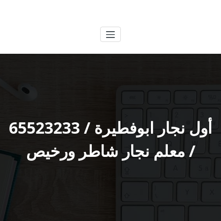
لتجاوز
الكويتية
خدمات وظائف بالكويت
لى
لمحتوى
أول نجار ابوفطيرة / 65523233
/ معلم نجار شاطر ورخيص