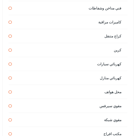
فني مداخن وشفاطات
كاميرات مراقبة
كراج متنقل
كرين
كهربائي سيارات
كهربائي منازل
محل هواتف
مقوي سيرفس
مقوي شبكة
مكتب افراح