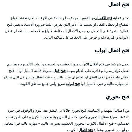
فتح اقفال
تعتبر عملية
فتح الاقفال
من الامور المهمة جدا و خاصة في الاوقات الحرجة عند ضياع
المفتاح او تعطل القفل او لسبب ما، الامر الذي يفرض علينا ضرورة الاستعانة بفني فتح
اقفال: – قدرة على التعامل مع جميع الاقفال المختلفة الانواع و الاحجام. – استخدام افضل
الادوات و اكثرها دقة و حرص على الحفاظ على سلامة الباب.
فتح اقفال ابواب
تعمل شركتنا في
فتح اقفال
الابواب منها الخشبية و الحديدية و ابواب الالمنيوم و هذا يتم
بفضل كوادر مدربة و قادرة على القيام بمهمة
فتح قفل
بسرعة فائقة لا مثيل لها: – فتح
اقفال عادية دون اتلاف القفل او الحاق اي ضرر بالباب. – فتح اقفال ماستر كي التي تحتاج
الى مهارة عالية و خبرة لا مثيل لها
فتح ابواب
سريع وامن جميع مناطق الكويت .
فتح تجوري
من اعمالنا المهمة و الاساسية فتح تجوري فلا داعي للقلق بعد اليوم و الوقوف في حيرة
تامة عند ضياع مفتاح التجوري يكفي الاتصال السريع بنا و نحن سنكون و على الفور تحت
خدمتكم: – فتح الاقفال للابواب التجوري الخشبية بسرعة عالية. – مهارة عالية في التعامل
مع ابواب التجوري وعملية
فتح اقفال
الكويت.