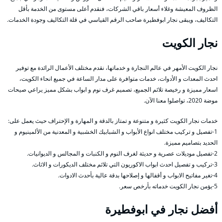
الظروف المعيشة وغلاء أسعار باقي الشركات، فنقدم أعلى مستوى من الخدمة بأقل
التكاليف، ويبقى نجار ابوفطيرة صاحب الرقم القياسي في قلة التكاليف وجودة الخدمات.
نجار الكويت
نجار الكويت الأمهر في عالم النجارة و خدماتها، نقدم مختلف الأعمال الرائدة مع توفير
احدث المعدات و الأدوات، خدمات متوافرة على مدار الساعة في جميع انحاء الكويت،
اسعار مميزة و رخيصة تلائم الجميع، تصميم غرف نوم و ابواب بشكل مميز يراعي صيحات
موضة 2020، تواصلوا معنا الآن.
خدمات نجار الكويت كثيرة و متنوعة و تمتاز بالدقة و المهارة و الإحتراف حيث يعمل على:
1-تفصيل و تركيب مختلف انواع الأبواب و الشبابيك الخشبية و المعدنية من الألمينيوم و
الحديد بتصاميم مميزة.
2-تفصيل موديلات عصرية و حديثة لغرف النوم و الكنبات و المجالس و الديوانيات.
3-تركيب و تفصيل احدث ابواب الاكوريون التي تلائم مختلف الديكورات و الاثاث.
4-تغير مفاتيح الابواب و أقفالها و إصلاحها بدقة عالية بأحدث الادوات.
5-يؤمن نجار الكويت خدماته بأرخص سعر.
أفضل نجار في ابوفطيرة