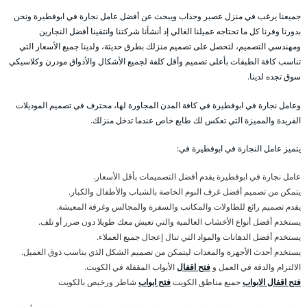
جميعنا يرغب في منزل عصير وجذاب ويبحث عن أفضل عامل نجارة في ابوفطيرة ونحن
بدورنا وفرنا كل ما تحتاجه عميلنا الغالي إذ أنشأنا شركتنا وانتقينا أفضل النجارين
ومهندسي التصميم، لتحصل على تصميم منزلك بطرق حديثة، ولدينا جميع الأسعار التي
تناسب كافة الطبقات بأعلى تصميم وأقل كلفة لجميع الأشكال والأذواق مودرن وكلاسيكي
سوق تجده لدينا.
وعامل نجارة في ابوفطيرة في كافة المدن المجاورة لها، محترف في تصميم الموديلات
الفريدة والمميزة التي تعكس لك طابع خاص عندما تدخل منزلك.
يتميز عامل النجارة في ابوفطيرة في:
عامل نجارة في ابوفطيرة يقدم أفضل التصميمات بأقل الأسعار.
يتمكن من تصميم أفضل غرف النوم الخاصة بالشباب والأطفال والكبار.
يقدم تصميم رائع للطاولات والمكاتب والسفرة والمجالس وغرفة المعيشة.
يستخدم أفضل أنواع الأخشاب العالمية والتي تعيش معك طويلا دون ضرر أو تلف.
يستخدم أفضل الدهانات والمواد التي تنال إعجال جميع العملاء.
يستخدم أحدث الأجهزة والمعدات ليتمكن من تصميم الشكل الذي يناسب ذوق العميل.
الالتزام والدقة في العمل و
فتح اقفال
الأبواب المقفلة في الكويت.
فتح اقفال الابواب
جميع مناطق الكويت
فتح ابواب
شاطر ورخيص بالكويت