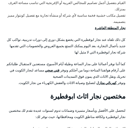
القيام بتفصيل أجمل تصاميم للمجالس العربية أو الإفرنجية التي تناسب مساحة الغرف
بمنزلك.
تفصيل مكاتب خشبية فخمة مناسبة لأي شركة أو منشأة تجارية مع تفصيل كونتوار مميز
بتصميمه.
نجار المنطقة العاشرة
كل ذلك تلقاه عند نجار ابوفطيرة التي يخضع بشكل دوري إلى دورات تدريبية، تواكب كل
جديد بأعمال النجارة، بعد اليوم يمكنك التمتع بجميع العروض والخصومات التي تقدمها
شركة نجار ابوفطيرة التي لا مثيل لها
كما أننا نوفر أعمالنا على مدار الساعة وطيلة أيام الأسبوع، مستعدين لاستقبال طلباتكم
على أرقام هواتفنا المتاحة دوما من أجلكم ونوفر
فني صحي
مساعد لنجار الكويت في
تحريك ونقل الاثاث الذي يمون فوق التمديدات الصحية
ونوفر
كهربائي منازل
لتصليح وصيانة الاثاث والعفش الكهرباء من نجار الكويت.
مختصين نجار اثاث ابوفطيرة
لتحصل على الأفضل وبأسعار متميزة وضمانات تدوم لسنوات عديدة نقدم لك مختصين
نجار ابوفطيرة ولكافة مناطق الكويت ومحافظاتها، حيث نوفر لك: