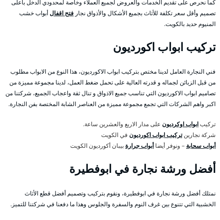
كما نحرص على تقديم الخدمات والعروض لجميع العملاء وخاصة لمحدودي الدخل بأعلى
تصميم وأقل سعر تكلفة للأثاث بجميع الأشكال والأذواق نجار
فتح اقفال
أبواب خشب
المنيوم حديد بالكويت.
تركيب ابواب اكورديون
فني النجارة العامل لدينا مختص بتركيب ابواب الاكورديون، هذا النوع من الابواب مطلوب
من قبل الزبائن لجماله و قدرته العالية على تحمل ضغط العمل، لدينا مجموعة مميزة من
تصاميم ابواب الاكورديون التي تناسب جميع الاذواق و تنال ثقة واعجاب الجميع، شركتنا من
اكبر واهم الشركات التي تجمع مجموعة مميزة من العناصر الشابة المختصة بفن النجارة.
تركيب
ابواب اوكرديون
على مدار الاربع والعشرين ساعة.
شركة نجارين
تركيب ابواب اكورديون
في الكويت
أبواب سحابة
– ونوفر أيضا
أبواب جرارة
بيبان أكورديون الكويت
أفضل ورشة نجارة في ابوفطيرة
نمتلك أفضل ورشة نجارة في ابوفطيرة، ونقوم بتركيب وتصميم أفضل قطع الأثاث
الخشبية التي تتنوع بين غرف النوم والسفرة والجلوس وهذا ما دفعنا في شركتنا للتميز.