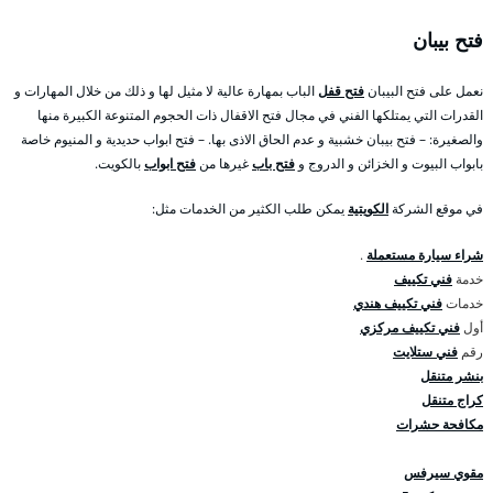
فتح بيبان
نعمل على فتح البيبان
فتح قفل
الباب بمهارة عالية لا مثيل لها و ذلك من خلال المهارات و
القدرات التي يمتلكها الفني في مجال فتح الاقفال ذات الحجوم المتنوعة الكبيرة منها
والصغيرة: – فتح بيبان خشبية و عدم الحاق الاذى بها. – فتح ابواب حديدية و المنيوم خاصة
بابواب البيوت و الخزائن و الدروج و
فتح باب
غيرها من
فتح ابواب
بالكويت.
في موقع الشركة
الكويتية
يمكن طلب الكثير من الخدمات مثل:
شراء سيارة مستعملة
.
خدمة
فني تكييف
خدمات
فني تكييف هندي
أول
فني تكييف مركزي
رقم
فني ستلايت
بنشر متنقل
كراج متنقل
مكافحة حشرات
مقوي سيرفس