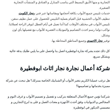
التجارية و منها الأنيق البسيط التي يناسب المنازل و الفنادق و المنشآت التجارية
الصغيرة.
خدمات تلبيس جميع الأبواب بكافة أحجامها ومقاساتها عبر فني و
نجار الكويت
.
تنظيف الأبواب الخشبية قبل القيام بعملية التلبيس للحصول على عمل نظيف متقن.
تلبيس الأبواب في مختلف الأوقات كما أننا نعمل في أيام العطل لتوفر الراحة لعملائنا.
نواكب دواما رسم احدث التصاميم والموديلات العصرية للأبواب مع تفصيلها بأي لون
وشكل.
توفير
نجار الاحمدي
وجميع المناطق المحاطة بها.
كل ذلك تجده بشركة نجارة ابوفطيرة اتصل بنا واحصل على ما يلبي طلبك بدقة عالية
وبشكل سريع.
شركة أعمال نجارة نجار اثاث ابوفطيرة
هل ترغب عميلنا الكريم بتغير الأبواب أو الشبابيك الخاصة بمنزلك؟ هل تبحث عن شركة
مميزة بخدماتها و تصاميمها؟
شركتنا تؤمن جميع الأعمال المتعلقة بتركيب و تفصيل و تصميم الأبواب و غرف النوم و
المجالس و الديوانيات وفق أحدث الأجهزة و معدات العمل و على يد ابرع النجارين و
مصممي الديكور في ابوفطيرة