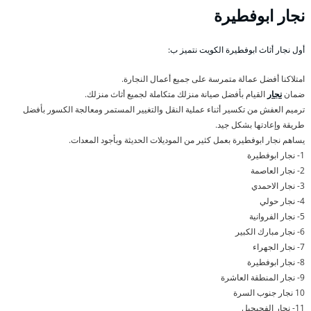
نجار ابوفطيرة
أول نجار أثاث ابوفطيرة الكويت نتميز ب:
امتلاكنا أفضل عمالة متمرسة على جميع أعمال النجارة.
ضمان
نجار
القيام بأفضل صيانة منزلك متكاملة لجميع أثاث منزلك.
ترميم العفش من تكسير أثناء عملية النقل والتغيير المستمر ومعالجة الكسور بأفضل
طريقة وإعادتها بشكل جيد.
يساهم نجار ابوفطيرة بعمل كثير من الموديلات الحديثة وبأجود المعدات.
1- نجار ابوفطيرة
2- نجار العاصمة
3- نجار الاحمدي
4- نجار حولي
5- نجار الفروانية
6- نجار مبارك الكبير
7- نجار الجهراء
8- نجار ابوفطيرة
9- نجار المنطقة العاشرة
10 نجار جنوب السرة
11- نجار الفحيحيل