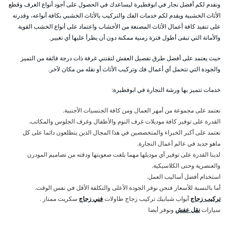
ونقدم لكم أفضل نجار في ابوفطيرة ليساعدك في الحصول على أجود أنواع الغرف وقطع
الأثاث الخشبية ويقدم لكم خدمات الفك والتركيب بالأثاث الخشبي بكافة أنواعه، وقدرته
على تنفيذ كافة أعمال الأثاث المصنعة من الأخشاب واعتماد على أنواع الخشب القوية
والأمانة التي تبقى أطول فترة زمنية ممكنة دون أن يطرأ عليها أي تغيير.
حيث يعتمد على أفضل طرق تفصيل العفش لتقتني غرفة ذات درجة فائقة من التميز
والجودة التي تتحمل أي أعمال فك وتركيب الأثاث أو نقله من مكان لآخر.
خدمات تتميز بها ورشة النجارة في ابوفطيرة:
نعتمد على مجموعة من أمهر العمال ومن كافة الجنسيات الأجنبية.
القدرة على توفير كافة موديلات غرف النوم والأطفال وغرف الجلوس والمكاتب.
نعتمد على أكبر الخبراء والمتخصصين في هذا المجال الذين يتطلعون دائما على كل
ماهو جديد في عالم أعمال النجارة.
لدينا القدرة على توفير أي موديلها مهما بلغت صعوبتها ودقته من تصاميم المودرن
والعنصرية وحتى الكلاسيكية.
استخدام أفضل أساليب العمل.
أما بالنسبة للأسعار فنحن نوفر الجودة الأعلى والتكلفة الأقل في نفس الوقت.
تركيب زجاج
أبواب شبابيك تركيب زجاج طاولات
فني زجاج
سكريت ممتاز .
سيارات
نقل عفش
ونوفر أيضا