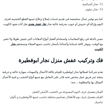
12- نجار السالمية
13- نجار سلوى
كما يتم توفير عمال متخصصة في تقديم خدمات إصلاح وعلاج جميع القطع الخشبية لغرف
النوم وإزالة أي خدوش أو عيوب بحرفية عالية نجار
نقل عفش هندي
نقل أثاث هنود الكويت
.
نتميز بالدقة في رفع المقاسات واستخدام أفضل أنواع الدهانات التي تعيش طويلا ولا تتغير
مع الوقت، ونوفر كافة خدماتنا وأعمالنا بأسعار تناسب جميع العملاء وتسعدهم
نجار
الكويت
.
فك وتركيب عفش منزل نجار ابوفطيرة
تقدم شركتنا لعملائها نجار ابوفطيرة للقيام بكافة الأعمال والمهمات بمهارة عالية و حرفية
متقنة عبر فريق عمل مختص نخبه قادر على التعامل مع جميع أنواع الخشب و تلبية الأعمال
الموكل بها والمطلوبة … منه:
القيام بتفصيل غرف النوم المصنوعة من الخشب الأصلي الثقيل.
القيام بتفصيل غرف نوم للأطفال بتصاميم مختلفة تناسب جميع الأابوفطيرة و بألوان
تناسبك.