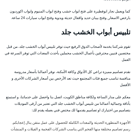
كما ويعمل نجار ابوفطيرة على فتح ابواب خشب وفتح ابواب المنيوم وابواب اكورديون
بارخص الاسعار, وفتح بيبان حديد واقفال حديثة ويدوية وفتح ابواب سيارات 24 ساعة.
تلبيس أبواب الخشب جلد
تقوم شركتنا بخدمة لأصحاب الذوق الرفيع حيث توفر تلبيس أبواب الخشب جلد، من قبل
مختصين فنيين محترفين بأعمال الخشب محملين بأحدث المعدات التي توفر السرعة في
العمل
نقدم تصاميم مميزة تراعي كل الأذواق وكافة الأمكنة، نوفر أعمالنا بأسعار مدروسة
منافسة تناسب جميع فئات المجتمع حيث تعد الأرخص بين أسعار الشركات الأخرى و
الأفضل
معكم على مدار الساعة ولكافة مناطق الكويت، اتصل بنا واحصل على خدماتنا، و استمتع
بأناقة وجمالية أعمالنا من تلبيس أبواب الخشب جلد التي تعتبر من أرقى الموديلات
بتصاميم من اختيارك او تصاميم يقدمها لك مختص فني بعمله يقدم لك:
الأجهزة المتطورة الحديثة والمعدات الكاملة للحصول على عمل متقن ينال إعجابكم.
رسم تصاميم مختلفة منها الفخم التي يناسب الشركات الفخمة و الفيلات و المنشآت