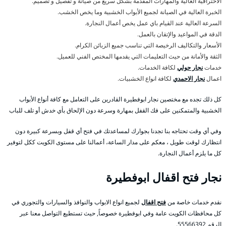
الاحترافية العالية والمهارات المقدمة بشكل سريع من صيانة و تفصيل و تصميم.
الخبرة العالية في الصيانة لجميع الأبواب الخشبية وما يخص الخشب.
السرعة العالية عند القيام باي عمل يخص أعمال النجارة.
الدقة في المواعيد والإتقان بالعمل.
الأسعار والتكاليف الرخيصة التي تناسب جميع الزبائن الكرام.
الثقة والأمانة من حيث التعليمات التي يقدمها المختص الفني للعميل.
خدمات
نجار حولي
لكافة الخدمات.
اعمال
نجار الاحمدي
لكافة انواع الخشبيات.
كل ذلك تجده مع مختصين نجار ابوفطيرة القادرين على التعامل مع كافة أنواع الأبواب
الخشبية والمتمكنين على فك القفل بمهارة وسرعة دون الإلحاق بأي خدش أو تلف للباب
وفي أي وقت تحتاجه بنا تجدنا بجوارك لمساعدتك في فتح أي قفل وبسرعة كبيرة دون
انتظارك لوقت طويل ، معكم على مدار الساعة، أعمالنا على مستوى الكويت ككل لتوفير
كل ما يلزم أعمال النجارة.
نجار فتح اقفال ابوفطيرة
نقدم خدمات خاصة من
فتح اقفال
لجميع انواع الابواب والنوافذ والسيارات والتجوري في
كل محافظات الكويت عامة وفي ابوفطيرة خصوصاً, حيث تستطيع التواصل معنا عبر
الرقم 55566392.