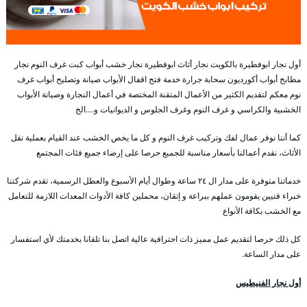
أول نجار ابوفطيرة بالكويت نجار أثاث ابوفطيرة نجار خشب أبواب كبت غرف النوم نجار
مطابخ أبواب أكورديون سحابة جرارة خدمة فتح اقفال الأبواب صيانة وتصليح أبواب غرف
نوم معكم لتقديم الكثير من الأعمال المتقنة المختصة في أعمال النجارة وصيانة الأبواب
الخشبية والكراسي و غرف النوم وغرف الجلوس و الديوانيات و….الخ
كما أننا نوفر عمال لفك وتركيب غرف النوم و كل ما يخص الخشب عند القيام بعملية نقل
الأثاث، نقدم أعمالنا بأسعار مناسبة للجميع حرصا على إرضاء جميع فئات المجتمع
خدماتنا متوفرة على مدار ال ٢٤ ساعة وطوال أيام الأسبوع والعطل الرسمية، تقدم شركتنا
خبراء فنيين يقومون عملهم ببراعة و إتقان، محملين كافة الأدوات المعدات اللازمة للتعامل
مع الخشب بكافة الأنواع
كل ذلك حرصا لتقديم عمل مميز ذات احترافية عالية اتصل بنا تلقانا بخدمتك لأي استفسار
على مدار الساعة.
أول نجار الفنيطيس