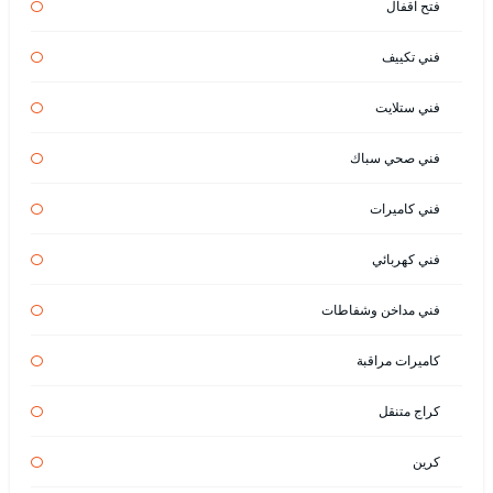
فتح اقفال
فني تكييف
فني ستلايت
فني صحي سباك
فني كاميرات
فني كهربائي
فني مداخن وشفاطات
كاميرات مراقبة
كراج متنقل
كرين