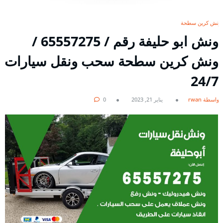
ونش كرين سطحة
ونش ابو حليفة رقم / 65557275 /
ونش كرين سطحة سحب ونقل سيارات
24/7
بواسطة rwan
يناير 21, 2023
0