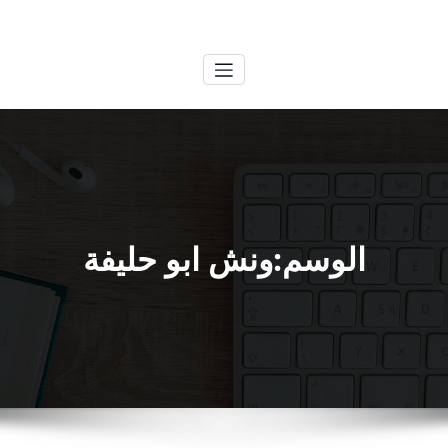
لتجاوز
الكويتية
خدمات وظائف بالكويت
لى
لمحتوى
الوسم:ونش ابو حليفة