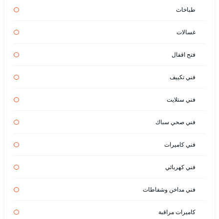
طباخات
غسالات
فتح اقفال
فني تكييف
فني ستلايت
فني صحي سباك
فني كاميرات
فني كهربائي
فني مداخن وشفاطات
كاميرات مراقبة