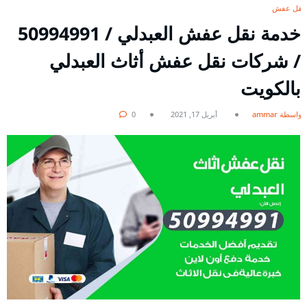
نقل عفش
خدمة نقل عفش العبدلي / 50994991
/ شركات نقل عفش أثاث العبدلي
بالكويت
بواسطة ammar
أبريل 17, 2021
0