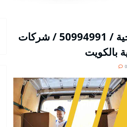
خدمة نقل عفش الصباحية / 50994991 / شركات
 بالكويت