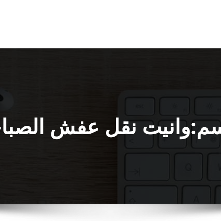
سم:وانيت نقل عفش الصباح