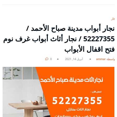
نجار
نجار أبواب مدينة صباح الأحمد /
52227355 / نجار أثاث أبواب غرف نوم
فتح اقفال الأبواب
بواسطة ammar
أبريل 14, 2021
0