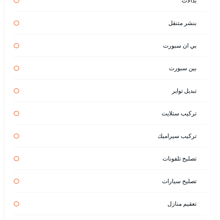
بدالات
بنشر متنقل
بي ان سبورت
بين سبورت
تبديل تواير
تركيب ستلايت
تركيب سيراميك
تصليح تلفونات
تصليح سيارات
تعقيم منازل