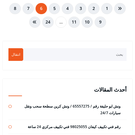
تعدد
8
7
6
5
4
3
2
1
صفحات
24
…
11
10
9
المقالات
انتقال
أحدث المقالات
ونش ابو حليفة رقم / 65557275 / ونش كرين سطحة سحب ونقل
سيارات 24/7
رقم فني تكييف كيفان 98025055 فني تكييف مركزي 24 ساعة