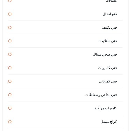
غسالات
فتح اقفال
فني تكييف
فني ستلايت
فني صحي سباك
فني كاميرات
فني كهربائي
فني مداخن وشفاطات
كاميرات مراقبة
كراج متنقل