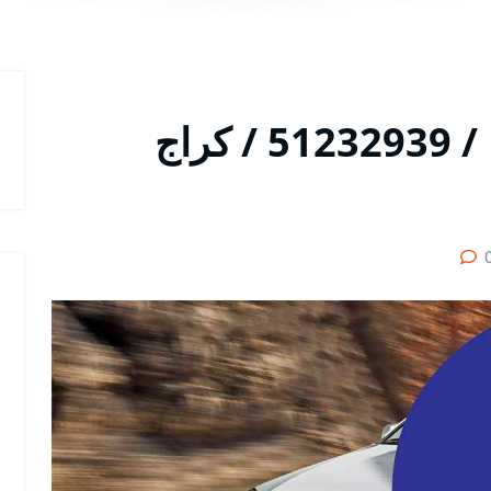
متخصص سيارات اوبترا / 51232939‬ / كراج