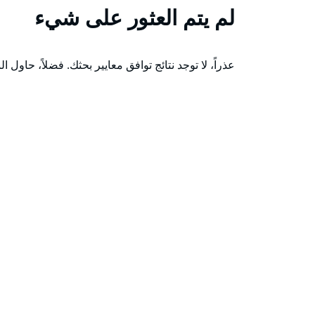
لم يتم العثور على شيء
عذراً، لا توجد نتائج توافق معايير بحثك. فضلاً، حاول