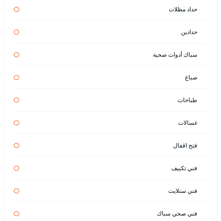
حداد مظلات
حدادين
سباك أدوات صحية
صباغ
طباخات
غسالات
فتح اقفال
فني تكييف
فني ستلايت
فني صحي سباك