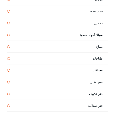
حداد مظلات
حدادين
سباك أدوات صحية
صباغ
طباخات
غسالات
فتح اقفال
فني تكييف
فني ستلايت