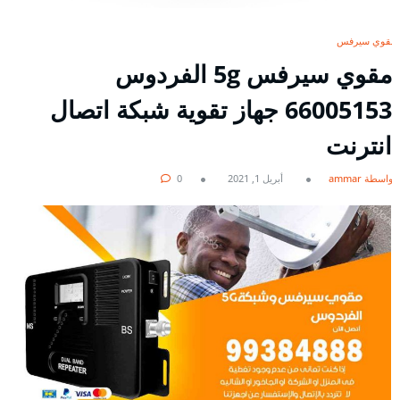
مقوي سيرفس
مقوي سيرفس 5g الفردوس
66005153 جهاز تقوية شبكة اتصال
انترنت
بواسطة ammar
أبريل 1, 2021
0