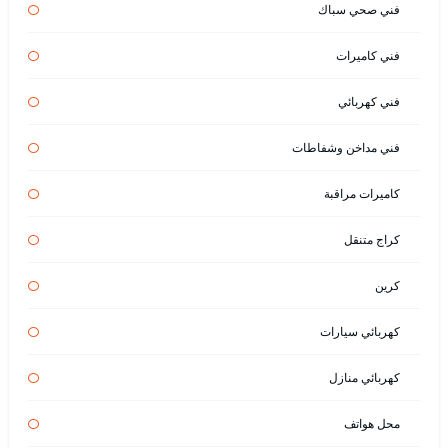
فني صحي سباك
فني كاميرات
فني كهربائي
فني مداخن وشفاطات
كاميرات مراقبة
كراج متنقل
كرين
كهربائي سيارات
كهربائي منازل
محل هواتف