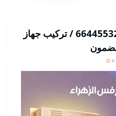
مقوي شبكة الزهراء / 66445532 / تركيب جهاز
ضمون
0